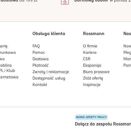
 dostawa
od 199 zł
Darmowy odbiór
w ponad 2
1
Obsługa klienta
Rossmann
Nas
erię
FAQ
O firmie
No
arunkowa
Pomoc
Kariera
Me
owo
Dostawa
CSR
Mam
mobilna
Płatność
Ekspansja
Pom
L i Klub
Zwroty i reklamacje
Biuro prasowe
nternetowa
Dostępność usług
Złóż ofertę
Kontakt
Inspiracje
NOWE OFERTY PRACY
a
Dołącz do zespołu Rossma