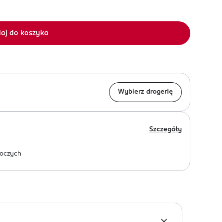
aj do koszyka
Wybierz drogerię
Szczegóły
oczych