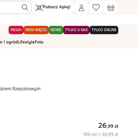
Pobierz Apkę!
MEGA!
MAM WIĘCEJ
NOWE
TYLKO U NAS
TYLKO ONLINE
 i ogród
Lifestyle
Foto
oskiem Rzepakowym
26
,99
zł
100 ml = 26,99 zł