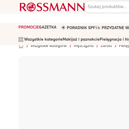
PROMOCJE
GAZETKA
☀️ PORADNIK SPF
🧑🏻‍🍳 PRZYDATNE
Wszystkie kategorie
Makijaż i paznokcie
Pielęgnacja i h
Wszystkie kategorie
Mężczyzna
Zarost
Pielę