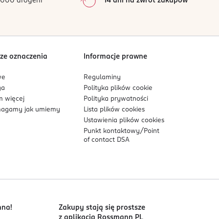
000 drogerii
14 dni na zwrot zakupów
0
%
Sortowanie wg
data: od najnowszej
ze oznaczenia
Informacje prawne
we
Regulaminy
ga
Polityka plików
cookie
 więcej
Polityka prywatności
agamy jak umiemy
Lista plików
cookies
Ustawienia plików
cookies
Punkt kontaktowy/
Point
of contact DSA
nna!
Zakupy stają się prostsze
z aplikacją Rossmann PL