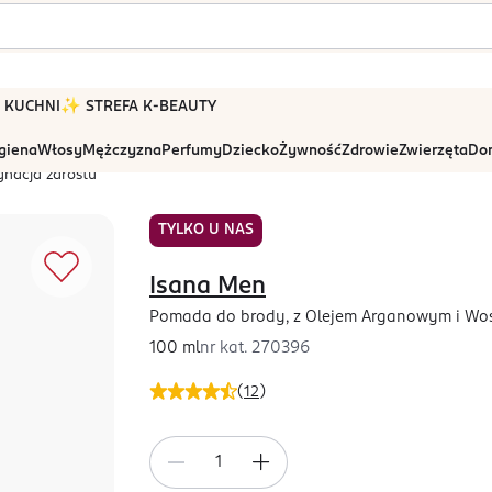
 W KUCHNI
✨ STREFA K-BEAUTY
igiena
Włosy
Mężczyzna
Perfumy
Dziecko
Żywność
Zdrowie
Zwierzęta
Dom
gnacja zarostu
TYLKO U NAS
Isana Men
Pomada do brody, z Olejem Arganowym i W
100 ml
nr kat.
270396
(
12
)