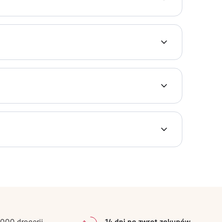
xyethanol, Hydroxyethylcellulose, Benzyl Alcohol,
ol, citric acid, Sodium Benzoate
0
%
0
%
0
%
0
%