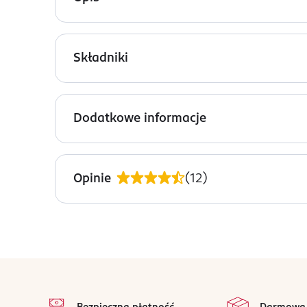
ISANA pomada do brody 100 ml.
Składniki
słoiczek bez mikroplastiku
wyprodukowano w 100% z wykorzystaniem 
Aqua, Cera Alba, Isopropyl Palmitate, Copernicia C
słoiczek wyprodukowano w 100% z materiału
parfum, sodium hydroxide, glycerin, tetramethyl 
Dodatkowe informacje
PRZYGOTOWANIE I STOSOWANIE
Niewielką ilość pomady rozprowadzić na dłoniach
Opinie
(
12
)
PRODUCENT/PODMIOT ODPOWIEDZIALNY
Dirk Rossmann GmbH
Isernhägener Straße 16
30938
Burgwedel
stopka
product@rossmann.info
na 
Wszystkie op
48426139700