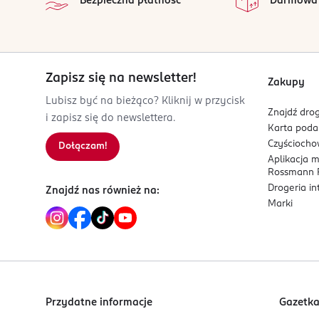
Bezpieczna płatność
Darmowa
DE-Niemcy
Kod EAN
4 305615 926407
Zapisz się na newsletter!
Zakupy
Lubisz być na bieżąco? Kliknij w przycisk
Znajdź drog
i zapisz się do newslettera.
Karta pod
Czyścioch
Dołączam!
Aplikacja 
Rossmann P
Drogeria i
Znajdź nas również na:
Marki
Przydatne informacje
Gazetk