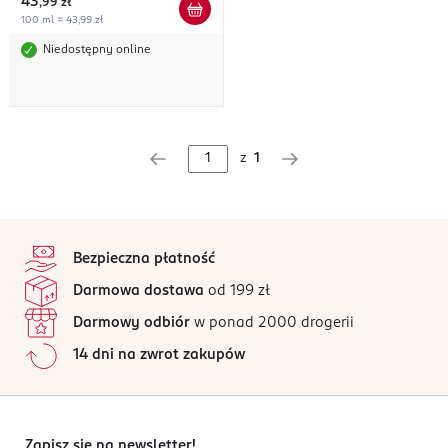
43
,
99 zł
100 ml = 43,99 zł
Niedostępny online
z
1
stopka
Bezpieczna płatność
Darmowa dostawa
od 199 zł
Darmowy odbiór
w ponad 2000 drogerii
14 dni na zwrot zakupów
Zapisz się na newsletter!