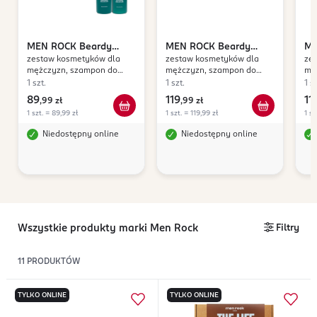
MEN ROCK
Beardy
MEN ROCK
Beardy
ME
zestaw kosmetyków dla
zestaw kosmetyków dla
ze
Beloved
Beloved
Ch
mężczyzn, szampon do
mężczyzn, szampon do
męż
brody 100ml + balsam do
brody 100ml + balsam do
gol
1 szt.
1 szt.
1 sz
brody 100ml, Sicilian Lime
brody 100ml + olejek do
tw
89
119
11
,
99 zł
,
99 zł
brody 30ml
1 szt. = 89,99 zł
1 szt. = 119,99 zł
1 sz
Niedostępny online
Niedostępny online
Wszystkie produkty marki Men Rock
Filtry
11
PRODUKTÓW
TYLKO ONLINE
TYLKO ONLINE