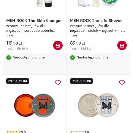
MEN ROCK
The Skin Changer
MEN ROCK
The Life Shaver
zestaw kosmetyków dla
zestaw kosmetyków dla
mężczyzn, sorbet po goleniu
mężczyzn, stojak + pędzel + krem
100ml + krem do twarzy 50ml
do golenia 100ml, Sicilian Lime
1 szt.
1 szt.
119
89
,
99 zł
,
99 zł
1 szt. = 119,99 zł
1 szt. = 89,99 zł
Niedostępny online
Niedostępny online
TYLKO ONLINE
TYLKO ONLINE
5,0
1,0