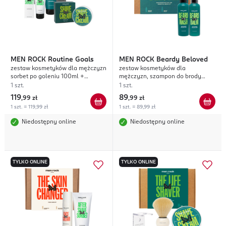
MEN ROCK
Routine Goals
MEN ROCK
Beardy Beloved
zestaw kosmetyków dla mężczyzn
zestaw kosmetyków dla
sorbet po goleniu 100ml +
mężczyzn, szampon do brody
szampon do włosów i żel pod
100ml + balsam do brody 100ml,
1 szt.
1 szt.
prysznic 200ml + krem do golenia
Sicilian Lime
119
89
,
99 zł
,
99 zł
100ml + kosmetyczka
1 szt. = 119,99 zł
1 szt. = 89,99 zł
Niedostępny online
Niedostępny online
TYLKO ONLINE
TYLKO ONLINE