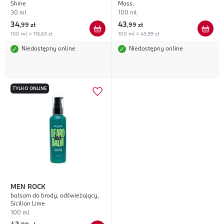
Shine
Moss,
30 ml
100 ml
34
43
,
99 zł
,
99 zł
100 ml = 116,63 zł
100 ml = 43,99 zł
Niedostępny online
Niedostępny online
TYLKO ONLINE
MEN ROCK
balsam do brody, odświeżający,
Sicilian Lime
100 ml