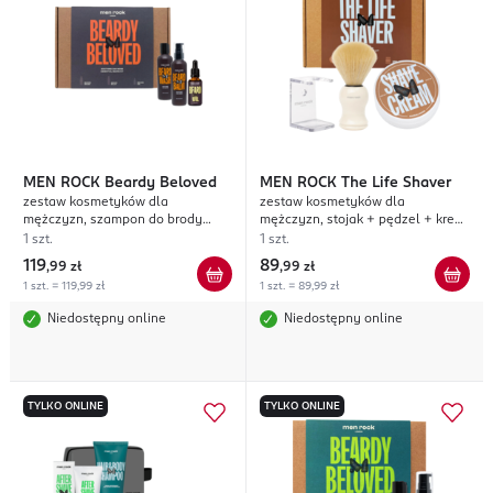
MEN ROCK
Beardy Beloved
MEN ROCK
The Life Shaver
zestaw kosmetyków dla
zestaw kosmetyków dla
mężczyzn, szampon do brody
mężczyzn, stojak + pędzel + krem
100ml + balsam do brody 100ml
do golenia 100ml, Sandalwood
1 szt.
1 szt.
+ olejek do brody 30ml
119
89
,
99 zł
,
99 zł
1 szt. = 119,99 zł
1 szt. = 89,99 zł
Niedostępny online
Niedostępny online
TYLKO ONLINE
TYLKO ONLINE