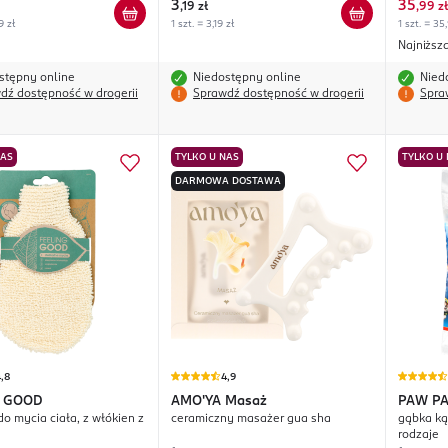
3
35
,
19 zł
,
99 zł
9 zł
1 szt. = 3,19 zł
1 szt. = 35
Najniższ
stępny online
Niedostępny online
Nied
dź dostępność w drogerii
Sprawdź dostępność w drogerii
Spra
NAS
TYLKO U NAS
TYLKO U
DARMOWA DOSTAWA
,8
4,9
G GOOD
AMO'YA
Masaż
PAW P
do mycia ciała, z włókien z
ceramiczny masażer gua sha
gąbka ką
rodzaje