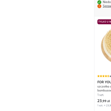
Niedo
Spraw
TYLKO U 
4
FOR YO
szczotka 
bambusow
1 szt.
23
,
99 zł
1 szt. = 23,