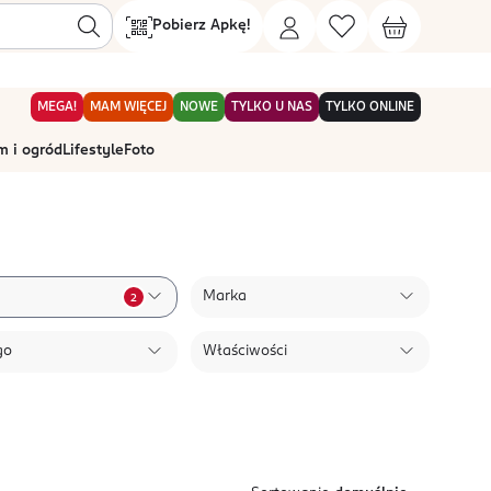
Pobierz Apkę!
MEGA!
MAM WIĘCEJ
NOWE
TYLKO U NAS
TYLKO ONLINE
 i ogród
Lifestyle
Foto
Marka
2
go
Właściwości