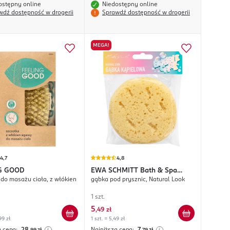
ostępny online
Niedostępny online
wdź dostępność w drogerii
Sprawdź dostępność w drogerii
MEGA!
4,7
4,8
G GOOD
EWA SCHMITT
Bath & Spa
 do masażu ciała, z włókien
gąbka pod prysznic, Natural Look
Collection
1 szt.
5
,
49 zł
99 zł
1 szt. = 5,49 zł