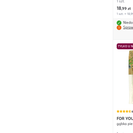
1 szt.
18
,
99 zł
1 szt. = 18,9
Niedo
Spraw
TYLKO U 
4
FOR YO
gąbka pi