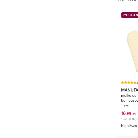
TYLKO U 
MANUFA
myjka do 
Bamboo
bambuso
1 szt.
16
,
99 zł
1 szt. = 16,9
Najniższa