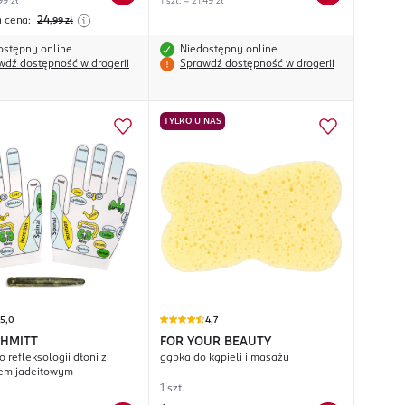
99 zł
1 szt. = 21,49 zł
a cena:
24
,99
zł
ostępny online
Niedostępny online
wdź dostępność w drogerii
Sprawdź dostępność w drogerii
TYLKO U NAS
5,0
4,7
CHMITT
FOR YOUR BEAUTY
 refleksologii dłoni z
gąbka do kąpieli i masażu
em jadeitowym
1 szt.