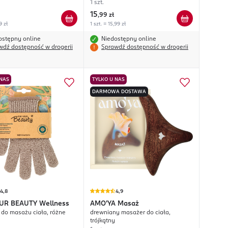
1 szt.
15
,
99 zł
9 zł
1 szt. = 15,99 zł
ostępny online
Niedostępny online
wdź dostępność w drogerii
Sprawdź dostępność w drogerii
 NAS
TYLKO U NAS
DARMOWA DOSTAWA
4,8
4,9
UR BEAUTY
Wellness
AMO'YA
Masaż
 do masażu ciała, różne
drewniany masażer do ciała,
trójkątny