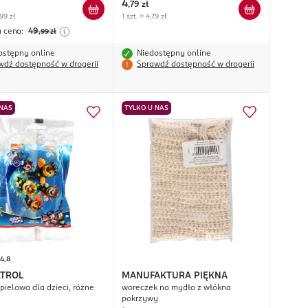
4
,
79 zł
,99 zł
1 szt. = 4,79 zł
a cena:
49
,99
zł
ostępny online
Niedostępny online
wdź dostępność w drogerii
Sprawdź dostępność w drogerii
 NAS
TYLKO U NAS
4,8
ATROL
MANUFAKTURA PIĘKNA
pielowa dla dzieci, różne
woreczek na mydło z włókna
pokrzywy