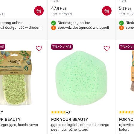
1 szt.
1 szt.
47
5
,
99 zł
,
79 zł
9 zł
1 szt. = 47,99 zł
1 szt. = 5,7
stępny online
Niedostępny online
Nied
dź dostępność w drogerii
Sprawdź dostępność w drogerii
Spra
NAS
TYLKO U NAS
TYLKO U
,7
4,7
UR BEAUTY
FOR YOUR BEAUTY
FOR YO
elęgnująca, bambusowa
gąbka do kąpieli, efekt delikatnego
rękawica
peelingu, różne kolory
kolory