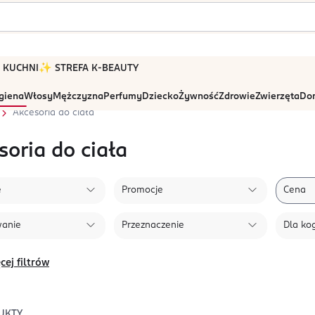
 W KUCHNI
✨ STREFA K-BEAUTY
igiena
Włosy
Mężczyzna
Perfumy
Dziecko
Żywność
Zdrowie
Zwierzęta
Dom
Akcesoria do ciała
soria do ciała
e
Promocje
Cena
wanie
Przeznaczenie
Dla ko
cej filtrów
UKTY