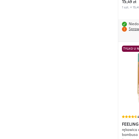
15
,
49 zł
1 szt. = 15,4
Niedo
Spraw
TYLKO U 
4
FEELIN
rękawica 
bambusa