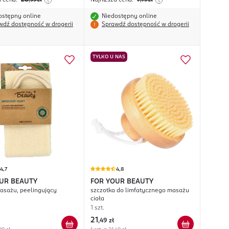
a cena:
28
Najniższa cena:
7
,99
zł
,79
zł
ostępny online
Niedostępny online
wdź dostępność w drogerii
Sprawdź dostępność w drogerii
TYLKO U NAS
4,7
4,8
UR BEAUTY
FOR YOUR BEAUTY
asażu, peelingujący
szczotka do limfatycznego masażu
ciała
1 szt.
21
,
49 zł