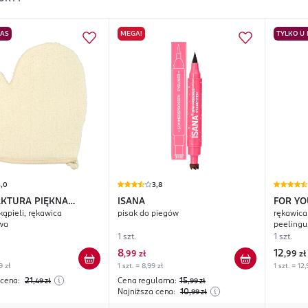
NAS
MEGA!
TYLKO U
5,0
3,8
KTURA PIĘKNA
ISANA
FOR YO
kąpieli, rękawica
pisak do piegów
rękawica
wa
peelingu
1 szt.
1 szt.
8
12
,
99 zł
,
99 zł
9 zł
1 szt. = 8,99 zł
1 szt. = 12,
 cena:
21
Cena regularna:
15
,49
zł
,99
zł
Najniższa cena:
10
,99
zł