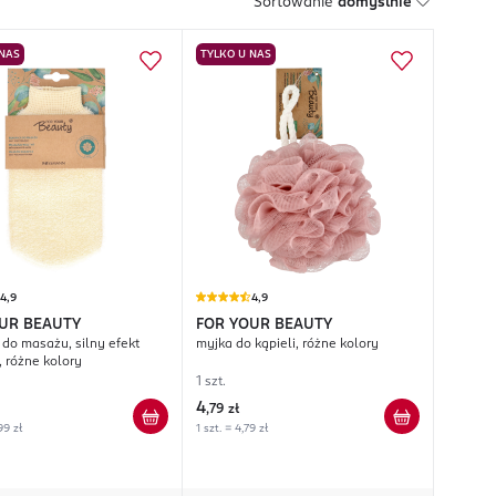
Sortowanie
domyślnie
 NAS
TYLKO U NAS
4,9
4,9
UR BEAUTY
FOR YOUR BEAUTY
 do masażu, silny efekt
myjka do kąpieli, różne kolory
, różne kolory
1 szt.
4
,
79 zł
99 zł
1 szt. = 4,79 zł