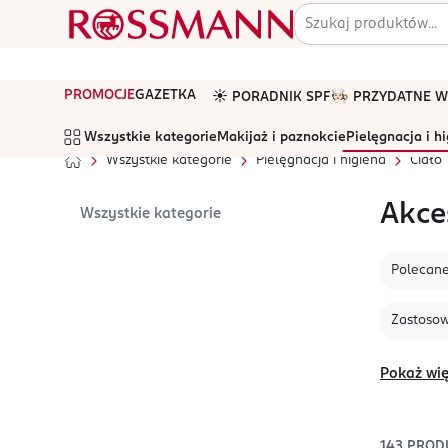
PROMOCJE
GAZETKA
☀️ PORADNIK SPF
🧑🏻‍🍳 PRZYDATNE
Wszystkie kategorie
Makijaż i paznokcie
Pielęgnacja i h
Wszystkie kategorie
Pielęgnacja i higiena
Ciało
Akce
Wszystkie kategorie
Polecan
Zastoso
Pokaż wię
143
PROD