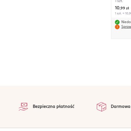
1 szt.
10
,
99 zł
1 szt. = 10,9
Niedo
Spraw
stopka
Bezpieczna płatność
Darmowa