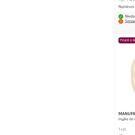
1 szt. = 16,9
Najniższa
Niedo
Spraw
TYLKO U 
MANUFA
myjka do 
Bamboo
1 szt.