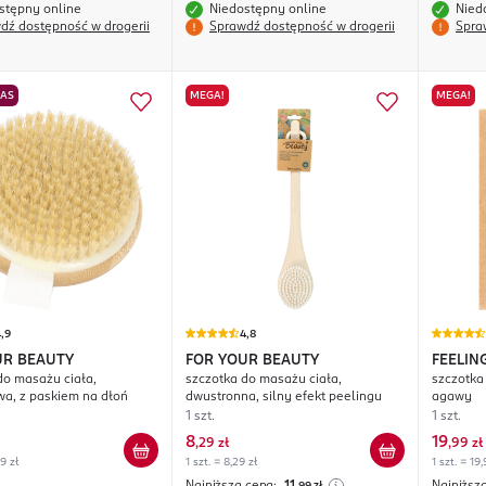
stępny online
Niedostępny online
Nied
dź dostępność w drogerii
Sprawdź dostępność w drogerii
Spra
NAS
MEGA!
MEGA!
,9
4,8
UR BEAUTY
FOR YOUR BEAUTY
FEELIN
do masażu ciała,
szczotka do masażu ciała,
szczotka
a, z paskiem na dłoń
dwustronna, silny efekt peelingu
agawy
1 szt.
1 szt.
8
19
,
29 zł
,
99 zł
99 zł
1 szt. = 8,29 zł
1 szt. = 19,