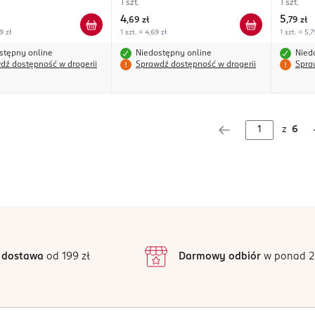
1 szt.
1 szt.
4
5
,
69 zł
,
79 zł
9 zł
1 szt. = 4,69 zł
1 szt. = 5,7
stępny online
Niedostępny online
Nied
dź dostępność w drogerii
Sprawdź dostępność w drogerii
Spra
z
6
 dostawa
od 199 zł
Darmowy odbiór
w ponad 2