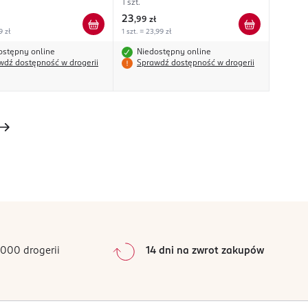
1 szt.
23
,
99 zł
9 zł
1 szt. = 23,99 zł
ostępny online
Niedostępny online
wdź dostępność w drogerii
Sprawdź dostępność w drogerii
000 drogerii
14 dni na zwrot zakupów