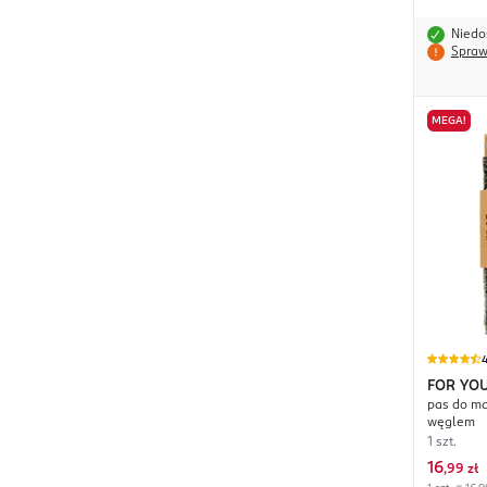
Niedo
Spraw
MEGA!
4
FOR YO
pas do m
węglem
1 szt.
16
,
99 zł