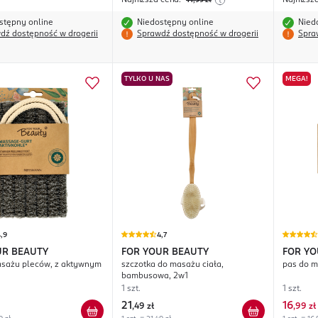
Najniższa cena:
11
Najniższ
,99
zł
stępny online
Niedostępny online
Nied
dź dostępność w drogerii
Sprawdź dostępność w drogerii
Spra
TYLKO U NAS
MEGA!
,9
4,7
UR BEAUTY
FOR YOUR BEAUTY
FOR YO
asażu pleców, z aktywnym
szczotka do masażu ciała,
pas do m
bambusowa, 2w1
1 szt.
1 szt.
21
16
,
49 zł
,
99 zł