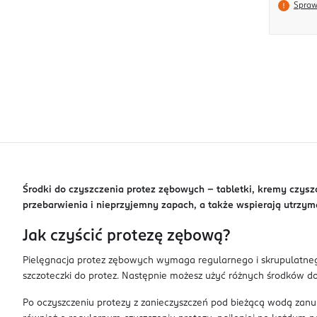
Spraw
Środki do czyszczenia protez zębowych – tabletki, kremy czyszc
przebarwienia i nieprzyjemny zapach, a także wspierają utrzyma
Jak czyścić protezę zębową?
Pielęgnacja protez zębowych wymaga regularnego i skrupulatnego 
szczoteczki do protez. Następnie możesz użyć różnych środków do cz
Po oczyszczeniu protezy z zanieczyszczeń pod bieżącą wodą zanu