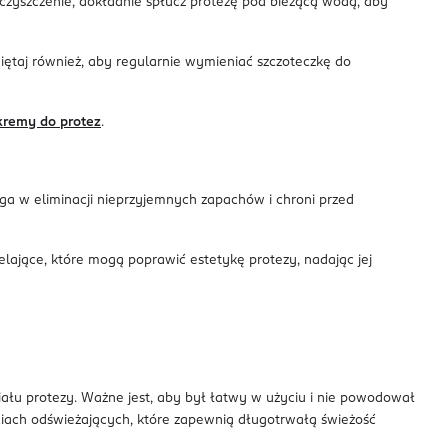
 czyszczenie, dokładnie spłucz protezę pod bieżącą wodą, aby
iętaj również, aby regularnie wymieniać szczoteczkę do
 kremy do protez
.
ga w eliminacji nieprzyjemnych zapachów i chroni przed
lające, które mogą poprawić estetykę protezy, nadając jej
łu protezy. Ważne jest, aby był łatwy w użyciu i nie powodował
ciach odświeżających, które zapewnią długotrwałą świeżość