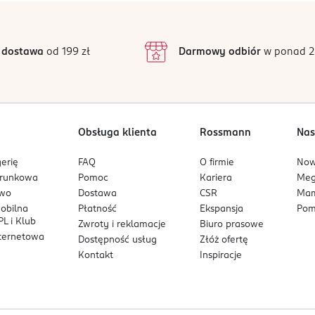
 dostawa
od 199 zł
Darmowy odbiór
w ponad 2
Obsługa klienta
Rossmann
Nas
erię
FAQ
O firmie
No
arunkowa
Pomoc
Kariera
Me
owo
Dostawa
CSR
Mam
mobilna
Płatność
Ekspansja
Pom
L i Klub
Zwroty i reklamacje
Biuro prasowe
nternetowa
Dostępność usług
Złóż ofertę
Kontakt
Inspiracje