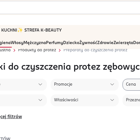
 W KUCHNI
✨ STREFA K-BEAUTY
igiena
Włosy
Mężczyzna
Perfumy
Dziecko
Żywność
Zdrowie
Zwierzęta
Dom
ustna
Produkty do protez
Preparaty do czyszczenia protez
ki do czyszczenia protez zębowy
e
Promocje
Cena
Właściwości
Przezn
cej filtrów
KTÓW