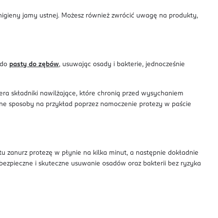
higieny jamy ustnej. Możesz również zwrócić uwagę na produkty,
 do
pasty do zębów
, usuwając osady i bakterie, jednocześnie
iera składniki nawilżające, które chronią przed wysychaniem
żne sposoby na przykład poprzez namoczenie protezy w paście
tu zanurz protezę w płynie na kilka minut, a następnie dokładnie
 bezpieczne i skuteczne usuwanie osadów oraz bakterii bez ryzyka