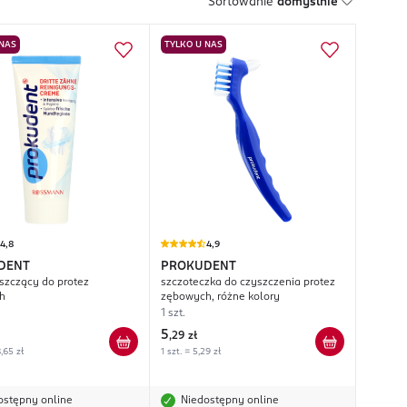
Sortowanie
domyślnie
 NAS
TYLKO U NAS
4,8
4,9
DENT
PROKUDENT
szczący do protez
szczoteczka do czyszczenia protez
h
zębowych, różne kolory
1 szt.
5
,
29 zł
,65 zł
1 szt. = 5,29 zł
ostępny online
Niedostępny online