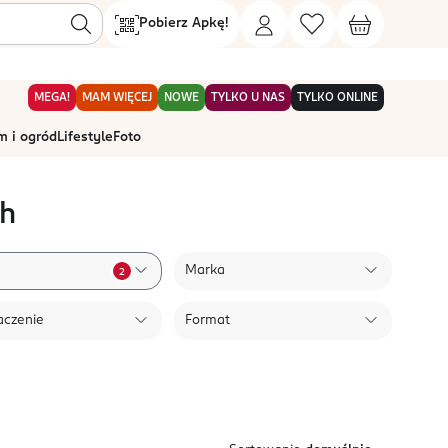
Pobierz Apkę!
MEGA!
MAM WIĘCEJ
NOWE
TYLKO U NAS
TYLKO ONLINE
 i ogród
Lifestyle
Foto
ch
Marka
2
aczenie
Format