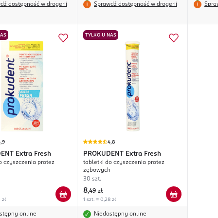
dź dostępność w drogerii
Sprawdź dostępność w drogerii
Spra
NAS
TYLKO U NAS
,9
4,8
DENT
Extra Fresh
PROKUDENT
Extra Fresh
do czyszczenia protez
tabletki do czyszczenia protez
h
zębowych
30 szt.
8
,
49 zł
 zł
1 szt. = 0,28 zł
stępny online
Niedostępny online