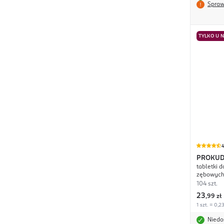
Spraw
TYLKO U 
4
PROKU
tabletki 
zębowyc
104 szt.
23
,
99 zł
1 szt. = 0,23
Niedo