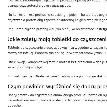
również o regularnym czyszczeniu protezy, najlepiej po każdym p
usunąć pozostałości środka czyszczącego.
Na koniec umieść protezę w specjalnym pojemniku lub etui, aby z
czyszczenia protez, aby zapewnić skuteczną i higieniczną pielęgna
Regularna higiena protezy wpływa nie tylko na świeżość i estety
Jakie zalety mają tabletki do czyszczen
Tabletki do czyszczenia protez zębowych są wygodne w użyciu i s
rozwojem infekcji. Ponadto tabletki są łatwe w przechowywaniu i
Dzięki swojej kompaktowej formie możesz bez problemu wziąć je z
świeży i czysty wygląd.
Sprawdź również:
Nadwrażliwość zębów – co pomaga na dokuc
Czym powinien wyróżniać się dobry pros
Dobry proszek do czyszczenia omawianego produktu powinien być 
uszkodzeń ani zmiany koloru protezy. Zdecydowanie najlepszym r
oddechu.