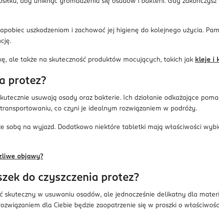
osiłku, aby uniknąć gromadzenia się osadów i bakterii. Gdy zakończysz
apobiec uszkodzeniom i zachować jej higienę do kolejnego użycia. Pam
cję.
kę, ale także na skuteczność produktów mocujących, takich jak
kleje i
ia protez?
kutecznie usuwają osady oraz bakterie. Ich działanie odkażające poma
 transportowaniu, co czyni je idealnym rozwiązaniem w podróży.
e sobą na wyjazd. Dodatkowo niektóre tabletki mają właściwości wybie
zliwe objawy?
zek do czyszczenia protez?
skuteczny w usuwaniu osadów, ale jednocześnie delikatny dla materia
ozwiązaniem dla Ciebie będzie zaopatrzenie się w proszki o właściwoś