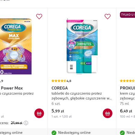
TYLKO U
,9
4,8
Power Max
COREGA
PROKU
do czyszczenia protez
tabletki do czyszczenia protez
krem czy
h
zębowych, głębokie czyszczenie w 3
zębowyc
minuty
6 szt.
75 ml
5
6
,
99 zł
,
49 zł
 zł
1 szt. = 1,00 zł
100 ml = 8
 cena:
21
,99
zł
stępny online
Niedostępny online
Nied