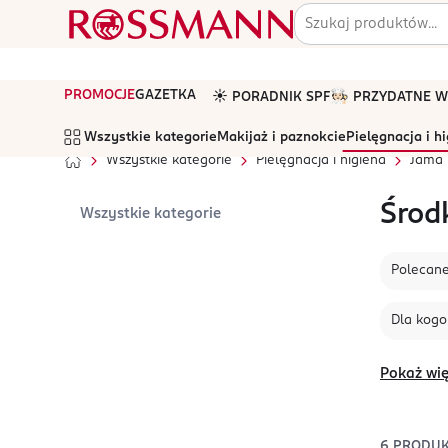
PROMOCJE
GAZETKA
☀️ PORADNIK SPF
🧑🏻‍🍳 PRZYDATNE
Wszystkie kategorie
Makijaż i paznokcie
Pielęgnacja i h
Wszystkie kategorie
Pielęgnacja i higiena
Jama 
Środ
Wszystkie kategorie
Polecan
Dla kogo
Pokaż wię
6
PRODU