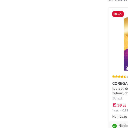
MEGA!
4
COREGA
tabletki 
zębowyc
30 szt
15
,
99 zł
1 szt. = 0,53
Najniższa
Niedo