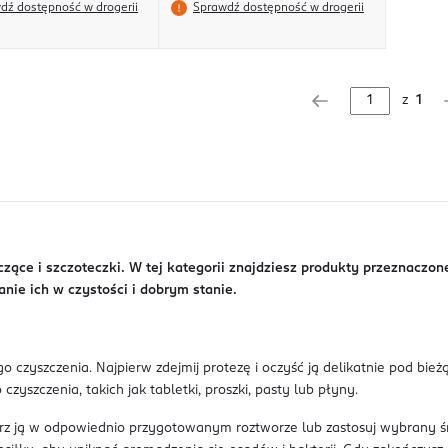
dź dostępność w drogerii
Sprawdź dostępność w drogerii
z
1
zące i szczoteczki. W tej kategorii znajdziesz produkty przeznaczo
nie ich w czystości i dobrym stanie.
czyszczenia. Najpierw zdejmij protezę i oczyść ją delikatnie pod bież
yszczenia, takich jak tabletki, proszki, pasty lub płyny.
rz ją w odpowiednio przygotowanym roztworze lub zastosuj wybrany śro