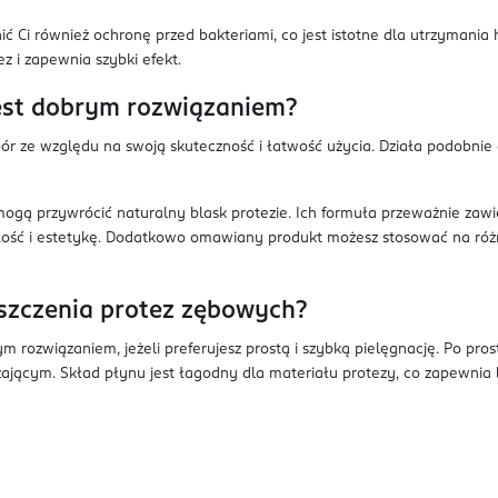
Ci również ochronę przed bakteriami, co jest istotne dla utrzymania 
z i zapewnia szybki efekt.
jest dobrym rozwiązaniem?
bór ze względu na swoją skuteczność i łatwość użycia. Działa podobnie
mogą przywrócić naturalny blask protezie. Ich formuła przeważnie zaw
małość i estetykę. Dodatkowo omawiany produkt możesz stosować na ró
yszczenia protez zębowych?
 rozwiązaniem, jeżeli preferujesz prostą i szybką pielęgnację. Po pros
żającym. Skład płynu jest łagodny dla materiału protezy, co zapewnia