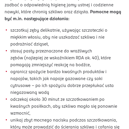
zadbać o odpowiednią higienę jamy ustnej i codzienne
nawyki, które chronią szkliwo oraz dziąsła.
Pomocne mogą
być m.in. następujące działania:
szczotkuj zęby delikatnie, używając szczoteczki o
miękkim włosiu, aby nie uszkadzać szkliwa i nie
podrażniać dziąseł,
stosuj pasty przeznaczone do wrażliwych
zębów (najlepiej ze wskaźnikiem RDA ok. 40), które
pomagają zmniejszyć reakcję na bodźce,
ogranicz spożycie bardzo kwaśnych produktów i
napojów, takich jak napoje gazowane czy soki
cytrusowe – po ich spożyciu dobrze przepłukać usta
niegazowaną wodą
odczekaj około 30 minut ze szczotkowaniem po
kwaśnych posiłkach, aby szkliwo mogło się ponownie
wzmocnić,
unikaj zbyt mocnego nacisku podczas szczotkowania,
który może prowadzić do ścierania szkliwa i cofania się