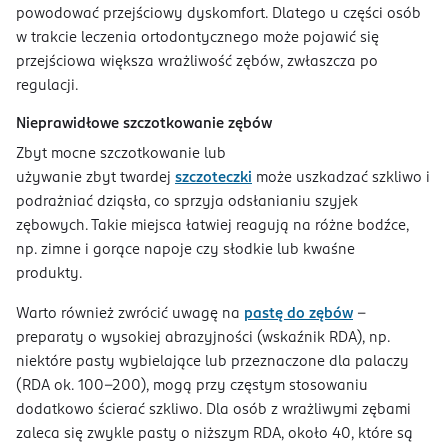
powodować przejściowy dyskomfort. Dlatego u części osób
w trakcie leczenia ortodontycznego może pojawić się
przejściowa większa wrażliwość zębów, zwłaszcza po
regulacji.
Nieprawidłowe szczotkowanie zębów
Zbyt mocne szczotkowanie lub
używanie zbyt twardej
szczoteczki
może uszkadzać szkliwo i
podrażniać dziąsła, co sprzyja odsłanianiu szyjek
zębowych. Takie miejsca łatwiej reagują na różne bodźce,
np. zimne i gorące napoje czy słodkie lub kwaśne
produkty.
Warto również zwrócić uwagę na
pastę do zębów
–
preparaty o wysokiej abrazyjności (wskaźnik RDA), np.
niektóre pasty wybielające lub przeznaczone dla palaczy
(RDA ok. 100–200), mogą przy częstym stosowaniu
dodatkowo ścierać szkliwo. Dla osób z wrażliwymi zębami
zaleca się zwykle pasty o niższym RDA, około 40, które są