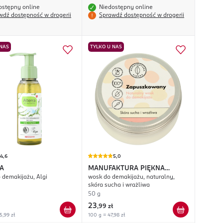
ostępny online
Niedostępny online
wdź dostępność w drogerii
Sprawdź dostępność w drogerii
 NAS
TYLKO U NAS
4,6
5,0
A
MANUFAKTURA PIĘKNA
o demakijażu, Algi
wosk do demakijażu, naturalny,
Zapuszkowany
skóra sucha i wrażliwa
50 g
23
,
99 zł
5,99 zł
100 g = 47,98 zł