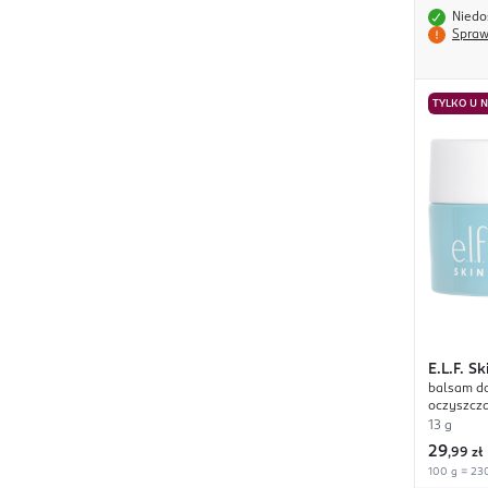
Niedo
Spraw
TYLKO U 
E.L.F.
Sk
balsam do
oczyszcz
13 g
29
,
99 zł
100 g = 230