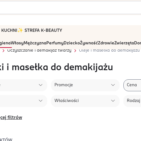
 W KUCHNI
✨ STREFA K-BEAUTY
igiena
Włosy
Mężczyzna
Perfumy
Dziecko
Żywność
Zdrowie
Zwierzęta
Dom
Oczyszczanie i demakijaż twarzy
Oleje i masełka do demakijażu
ki i masełka do demakijażu
e
Promocje
Cena
Właściwości
Rodzaj
cej filtrów
KTÓW