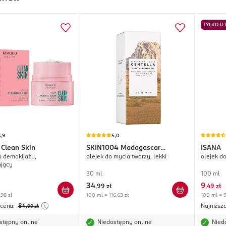
TYLKO U
,9
5,0
Clean Skin
SKIN1004
Madagascar
ISANA
 demakijażu,
olejek do mycia twarzy, lekki
olejek d
Centella
ający
30 ml
100 ml
34
9
,
99 zł
,
49 zł
,98 zł
100 ml = 116,63 zł
100 ml = 9
 cena:
84
Najniższ
,99
zł
stępny online
Niedostępny online
Nied