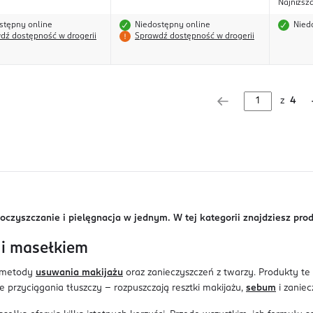
Najniższ
stępny online
Niedostępny online
Nied
dź dostępność w drogerii
Sprawdź dostępność w drogerii
z
4
oczyszczanie i pielęgnacja w jednym. W tej kategorii znajdziesz prod
 i masełkiem
e metody
usuwania makijażu
oraz zanieczyszczeń z twarzy. Produkty te
e przyciągania tłuszczy – rozpuszczają resztki makijażu,
sebum
i zaniec