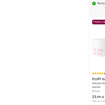
Niedo
TYLKO U 
4
FLUFF
S
balsam do
wanilii
50 ml
23
,
99 zł
100 ml = 47