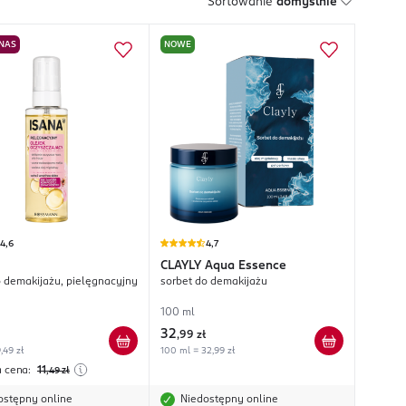
Sortowanie
domyślnie
 NAS
NOWE
4,6
4,7
CLAYLY
Aqua Essence
o demakijażu, pielęgnacyjny
sorbet do demakijażu
100 ml
32
,
99 zł
,49 zł
100 ml = 32,99 zł
a cena:
11
,49
zł
ostępny online
Niedostępny online