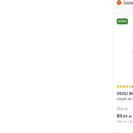
Spraw
NOWE
4
VEOLI B
olejek do
150 ml
89
,
99 zł
100 ml = 59