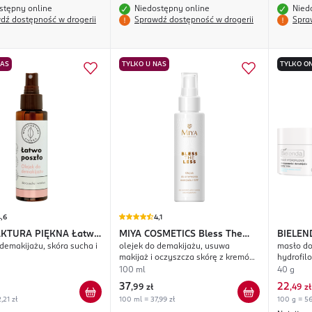
stępny online
Niedostępny online
Nied
dź dostępność w drogerii
Sprawdź dostępność w drogerii
Spra
NAS
TYLKO U NAS
TYLKO ON
,6
4,1
KTURA PIĘKNA
Łatwo
MIYA COSMETICS
Bless The
BIELEN
 demakijażu, skóra sucha i
olejek do demakijażu, usuwa
masło do
Less
makijaż i oczyszcza skórę z kremów
hydrofil
SPF
100 ml
40 g
37
22
,
99 zł
,
49 zł
,21 zł
100 ml = 37,99 zł
100 g = 56