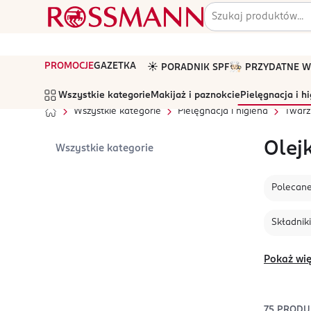
PROMOCJE
GAZETKA
☀️ PORADNIK SPF
🧑🏻‍🍳 PRZYDATNE
Wszystkie kategorie
Makijaż i paznokcie
Pielęgnacja i h
Wszystkie kategorie
Pielęgnacja i higiena
Twarz
Olej
Wszystkie kategorie
Polecan
Składniki
Pokaż wię
75
PRODU