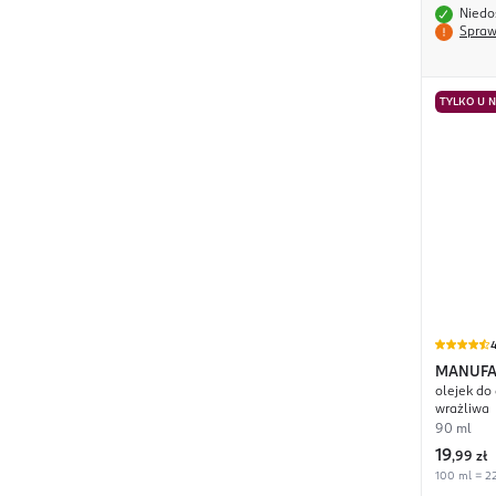
Niedo
Spraw
TYLKO U 
4
MANUFA
olejek do
Poszło
wrażliwa
90 ml
19
,
99 zł
100 ml = 22