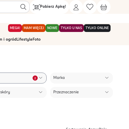
Pobierz Apkę!
MEGA!
MAM WIĘCEJ
NOWE
TYLKO U NAS
TYLKO ONLINE
 i ogród
Lifestyle
Foto
Marka
2
 skóry
Przeznaczenie