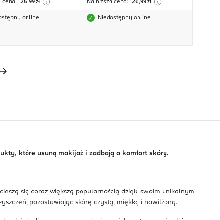
a cena:
26
Najniższa cena:
26
,99
zł
,99
zł
ostępny online
Niedostępny online
ukty, które usuną makijaż i zadbają o komfort skóry.
 cieszą się coraz większą popularnością dzięki swoim unikalnym
zyszczeń, pozostawiając skórę czystą, miękką i nawilżoną.