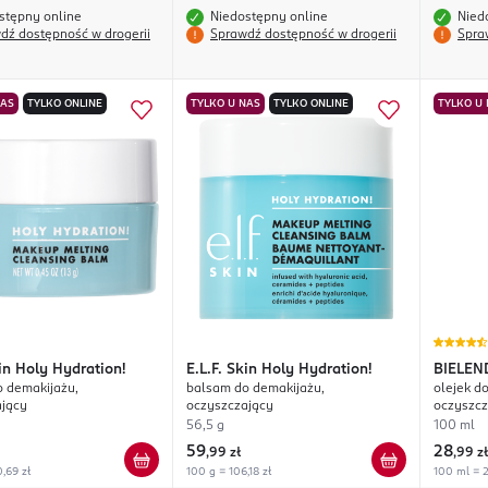
stępny online
Niedostępny online
Nied
dź dostępność w drogerii
Sprawdź dostępność w drogerii
Spra
NAS
TYLKO ONLINE
TYLKO U NAS
TYLKO ONLINE
TYLKO U
in Holy Hydration!
E.L.F.
Skin Holy Hydration!
BIELEN
 demakijażu,
balsam do demakijażu,
olejek d
Prejuve
ający
oczyszczający
oczyszcz
56,5 g
100 ml
59
28
,
99 zł
,
99 zł
,69 zł
100 g = 106,18 zł
100 ml = 2