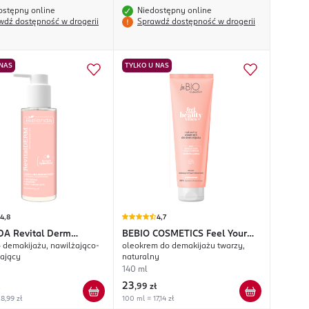
ostępny online
Niedostępny online
wdź dostępność w drogerii
Sprawdź dostępność w drogerii
 NAS
TYLKO U NAS
4,8
4,7
DA
Revital Derm
BEBIO COSMETICS
Feel Your
o demakijażu, nawilżająco-
oleokrem do demakijażu twarzy,
nation
Beauty Vibes
ający
naturalny
140 ml
23
,
99 zł
8,99 zł
100 ml = 17,14 zł