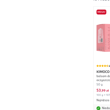
MEGA!
4
KIMOCO
balsam do
oczyszcz
50 g
53
,
99 zł
100 g = 107
Najniższa
Niedo