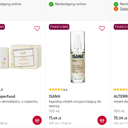
stępny online
Niedostępny online
Nied
Spra
NAS
TYLKO U NAS
TYLKO U
,8
4,4
uperfood
ISANA
ALTERR
 demakijażu, o zapachu
łagodny olejek oczyszczający do
olejek d
twarzy
100 ml
100 ml
11
15
,
49 zł
,
99 zł
,98 zł
100 ml = 11,49 zł
100 ml = 1