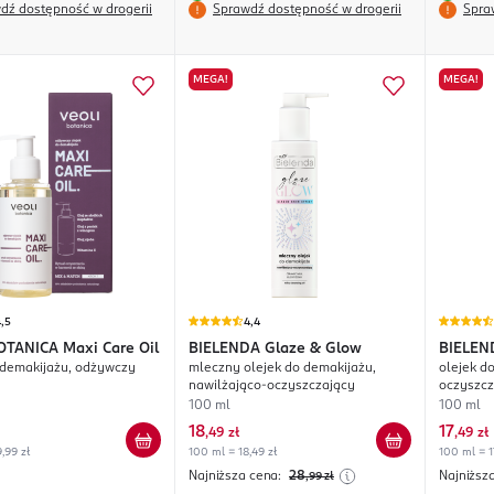
dź dostępność w drogerii
Sprawdź dostępność w drogerii
Spra
MEGA!
MEGA!
,5
4,4
OTANICA
Maxi Care Oil
BIELENDA
Glaze & Glow
BIELEN
 demakijażu, odżywczy
mleczny olejek do demakijażu,
olejek d
nawilżająco-oczyszczający
oczyszcz
100 ml
100 ml
18
17
,
49 zł
,
49 zł
,99 zł
100 ml = 18,49 zł
100 ml = 1
Najniższa cena:
28
Najniższ
,99
zł