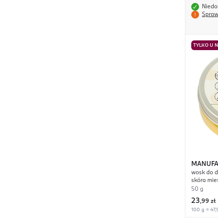
Niedo
Spraw
TYLKO U 
MANUFA
wosk do d
Zapusz
skóra mie
50 g
23
,
99 zł
100 g = 47,