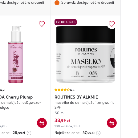
wdź dostępność w drogerii
Sprawdź dostępność w drogerii
TYLKO U NAS
4,2
4,5
DA
Cherry Plump
ROUTINES BY ALKMIE
o demakijażu, odżywczo-
masełko do demakijażu i zmywania
ający
SPF
60 ml
38
,
99 zł
7,49 zł
100 ml = 64,98 zł
a cena:
28
Najniższa cena:
47
,99
zł
,99
zł