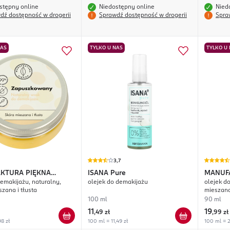
stępny online
Niedostępny online
Nied
dź dostępność w drogerii
Sprawdź dostępność w drogerii
Spra
NAS
TYLKO U NAS
TYLKO U
3,7
KTURA PIĘKNA
ISANA
Pure
MANUF
emakijażu, naturalny,
olejek do demakijażu
olejek d
kowany
Poszło
szana i tłusta
mieszana 
100 ml
90 ml
11
19
,
49 zł
,
99 zł
98 zł
100 ml = 11,49 zł
100 ml = 2