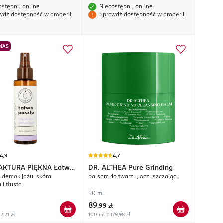
ostępny online
Niedostępny online
wdź dostępność w drogerii
Sprawdź dostępność w drogerii
 NAS
4,9
4,7
AKTURA PIĘKNA
Łatwo
DR. ALTHEA
Pure Grinding
o demakijażu, skóra
balsam do twarzy, oczyszczający
i tłusta
50 ml
89
,
99 zł
2,21 zł
100 ml = 179,98 zł