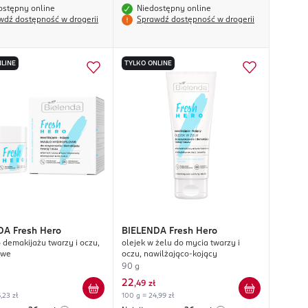
ostępny online
Niedostępny online
wdź dostępność w drogerii
Sprawdź dostępność w drogerii
LINE
TYLKO ONLINE
DA
Fresh Hero
BIELENDA
Fresh Hero
 demakijażu twarzy i oczu,
olejek w żelu do mycia twarzy i
owe
oczu, nawilżająco-kojący
90 g
22
,
49 zł
,23 zł
100 g = 24,99 zł