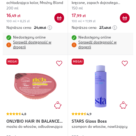
ochładzająca kolor, Mroźny Blond
kręcone, zapach dojrzałego
melona z aloesem
200 ml
150 ml
16
17
,
49 zł
,
99 zł
100 ml = 8,25 zł
100 ml = 11,99 zł
Najniższa cena:
24
Najniższa cena:
27
,99
zł
,49
zł
Niedostępny online
Niedostępny online
Sprawdź dostępność w
Sprawdź dostępność w
drogerii
drogerii
MEGA!
MEGA!
4,8
4,9
ONLYBIO HAIR IN BALANCE
STARS
Gloss Boss
maska do włosów, odbudowująca
szampon do włosów, nawilżający
Rich Bomba