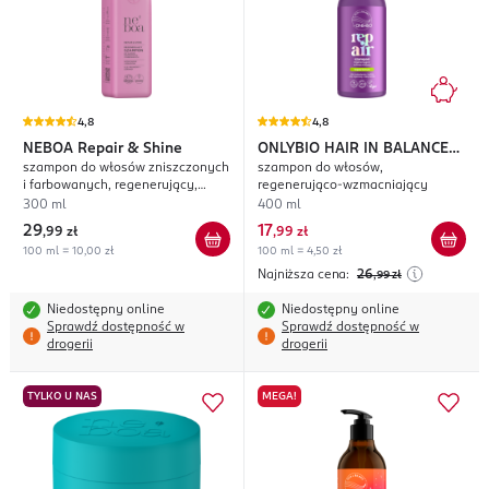
4,8
4,8
NEBOA
Repair & Shine
ONLYBIO HAIR IN BALANCE
szampon do włosów zniszczonych
szampon do włosów,
Repair
i farbowanych, regenerujący,
regenerująco-wzmacniający
wzmocnienie i odbudowa
300 ml
400 ml
29
17
,
99 zł
,
99 zł
100 ml = 10,00 zł
100 ml = 4,50 zł
Najniższa cena:
26
,99
zł
Niedostępny online
Niedostępny online
Sprawdź dostępność w
Sprawdź dostępność w
drogerii
drogerii
TYLKO U NAS
MEGA!