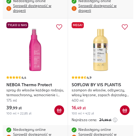
Niedostępny online
Niedostępny online
Sprawdź dostępność w
Sprawdź dostępność w
drogerii
drogerii
TYLKO U NAS
MEGA!
4,4
4,9
NEBOA
Thermo Protect
SO!FLOW BY VIS PLANTIS
spray do włosów każdego rodzaju,
szampon do włosów, odżywczy,
termoochronny, wzmocnienie i
włosy kręcone, zapach dojrzałego
ochrona
melona z aloesem
175 ml
400 ml
39
16
,
99 zł
,
49 zł
100 ml = 22,85 zł
100 ml = 4,12 zł
Najniższa cena:
24
,99
zł
Niedostępny online
Niedostępny online
Sprawdź dostępność w
Sprawdź dostępność w