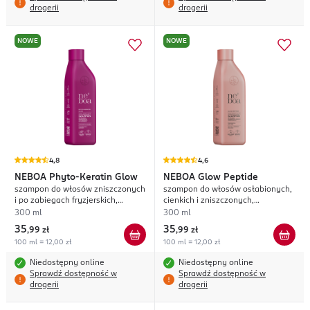
drogerii
drogerii
NOWE
NOWE
4,8
4,6
NEBOA
Phyto-Keratin Glow
NEBOA
Glow Peptide
szampon do włosów zniszczonych
szampon do włosów osłabionych,
i po zabiegach fryzjerskich,
cienkich i zniszczonych,
wygładzający
odbudowujący, pielęgnacja anti-
300 ml
300 ml
age
35
35
,
99 zł
,
99 zł
100 ml = 12,00 zł
100 ml = 12,00 zł
Niedostępny online
Niedostępny online
Sprawdź dostępność w
Sprawdź dostępność w
drogerii
drogerii