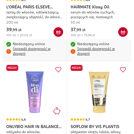
4,3
4,8
L'ORÉAL PARIS ELSEVE
HAIRMATE
Kissy Oil
spray do włosów, odświeżający,
serum do włosów suchych,
Collagen Lifter Big Hair Day
zwiększający objętość, do włosów
puszących się, matowych
cienkich, pozbawionych objętości
200 ml
50 ml
39
37
,
99 zł
,
99 zł
100 ml = 20,00 zł
100 ml = 75,98 zł
Niedostępny online
Niedostępny online
Sprawdź dostępność w
Sprawdź dostępność w
drogerii
drogerii
MEGA!
MEGA!
4,6
4,7
ONLYBIO HAIR IN BALANCE
SO!FLOW BY VIS PLANTIS
odżywka do włosów,
aktywator skrętu loków, włosy
Blondi