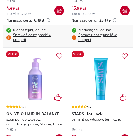
30 ml
300 ml
4
15
,
69 zł
,
99 zł
100 ml = 15,63 zł
100 ml = 5,33 zł
Najniższa cena:
6
Najniższa cena:
23
,99
zł
,99
zł
Niedostępny online
Niedostępny online
Sprawdź dostępność w
Sprawdź dostępność w
drogerii
drogerii
MEGA!
MEGA!
4,4
4,8
ONLYBIO HAIR IN BALANCE
STARS
Hot Lock
szampon do włosów,
cement do włosów, termiczny
Blondi
ochładzający kolor, Mroźny Blond
400 ml
150 ml