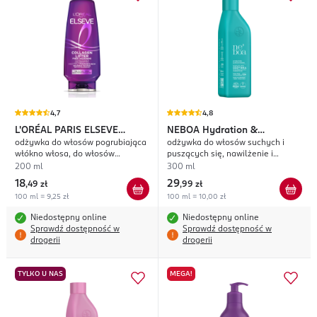
4,7
4,8
L'ORÉAL PARIS ELSEVE
NEBOA
Hydration &
odżywka do włosów pogrubiająca
odżywka do włosów suchych i
Collagen Lifter
Smoothness
włókno włosa, do włosów
puszących się, nawilżenie i
cienkich, pozbawionych objętości
wygładzenie
200 ml
300 ml
18
29
,
49 zł
,
99 zł
100 ml = 9,25 zł
100 ml = 10,00 zł
Niedostępny online
Niedostępny online
Sprawdź dostępność w
Sprawdź dostępność w
drogerii
drogerii
TYLKO U NAS
MEGA!