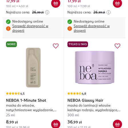
17
17
,
99 zł
,
99 zł
100 ml = 4,50 zł
100 ml = 11,99 zł
Najniższa cena:
26
Najniższa cena:
26
,99
zł
,99
zł
Niedostępny online
Niedostępny online
Sprawdź dostępność w
Sprawdź dostępność w
drogerii
drogerii
NOWE
TYLKO U NAS
4,5
4,8
NEBOA
1-Minute Shot
NEBOA
Glossy Hair
maska do włosów,
maska do laminacji włosów
natychmiastowe wygładzenie,
każdego rodzaju, wygładzająca,
Proteiny
efekt tafli wody
25 ml
300 ml
8
36
,
99 zł
,
99 zł
100 ml = 35,96 zł
100 ml = 12,33 zł