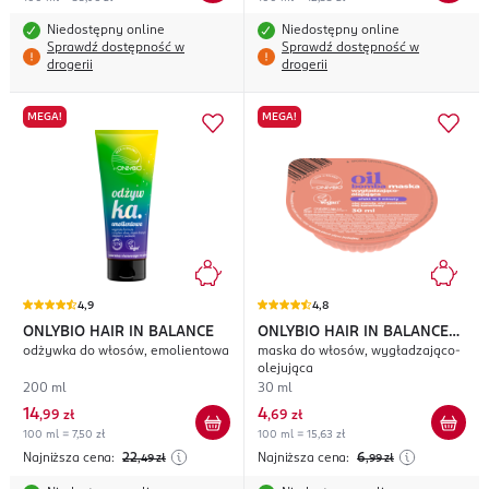
Niedostępny online
Niedostępny online
Sprawdź dostępność w
Sprawdź dostępność w
drogerii
drogerii
MEGA!
MEGA!
4,9
4,8
ONLYBIO HAIR IN BALANCE
ONLYBIO HAIR IN BALANCE
odżywka do włosów, emolientowa
maska do włosów, wygładzająco-
Oil Bomba
olejująca
200 ml
30 ml
14
4
,
99 zł
,
69 zł
100 ml = 7,50 zł
100 ml = 15,63 zł
Najniższa cena:
22
Najniższa cena:
6
,49
zł
,99
zł