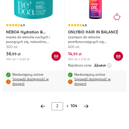
4,9
4,8
NEBOA
Hydration &
ONLYBIO HAIR IN BALANCE
maska do włosów suchych i
szampon do włosów
Smoothness
puszących się, naturalna,
przetłuszczających się,
nawilżenie i wygładzenie
balansujący
300 ml
400 ml
36
14
,
99 zł
,
99 zł
100 ml = 12,33 zł
100 ml = 3,75 zł
Najniższa cena:
22
,49
zł
Niedostępny online
Niedostępny online
Sprawdź dostępność w
Sprawdź dostępność w
drogerii
drogerii
z
104