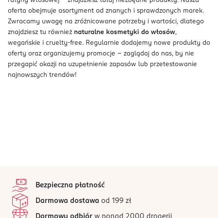
rutyny włosowej - znajdziesz tutaj niezbędne produkty. Nasza
oferta obejmuje asortyment od znanych i sprawdzonych marek.
Zwracamy uwagę na zróżnicowane potrzeby i wartości, dlatego
znajdziesz tu również
naturalne kosmetyki do włosów
,
wegańskie i cruelty-free. Regularnie dodajemy nowe produkty do
oferty oraz organizujemy promocje - zaglądaj do nas, by nie
przegapić okazji na uzupełnienie zapasów lub przetestowanie
najnowszych trendów!
stopka
Bezpieczna płatność
Darmowa dostawa
od 199 zł
Darmowy odbiór
w ponad 2000 drogerii