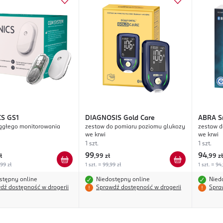
CS
GS1
DIAGNOSIS
Gold Care
ABRA
S
ągłego monitorowania
zestaw do pomiaru poziomu glukozy
zestaw d
we krwi
we krwi
1 szt.
1 szt.
99
94
ł
,
99 zł
,
99 zł
,99 zł
1 szt. = 99,99 zł
1 szt. = 94
stępny online
Niedostępny online
Nied
dź dostępność w drogerii
Sprawdź dostępność w drogerii
Spra