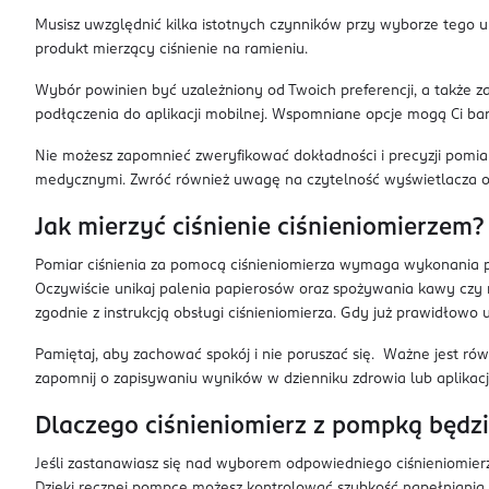
Musisz uwzględnić kilka istotnych czynników przy wyborze tego 
produkt mierzący ciśnienie na ramieniu.
Wybór powinien być uzależniony od Twoich preferencji, a także z
podłączenia do aplikacji mobilnej. Wspomniane opcje mogą Ci bar
Nie możesz zapomnieć zweryfikować dokładności i precyzji pomiar
medycznymi. Zwróć również uwagę na czytelność wyświetlacza oraz
Jak mierzyć ciśnienie ciśnieniomierzem?
Pomiar ciśnienia za pomocą ciśnieniomierza wymaga wykonania pe
Oczywiście unikaj palenia papierosów oraz spożywania kawy czy 
zgodnie z instrukcją obsługi ciśnieniomierza. Gdy już prawidłowo
Pamiętaj, aby zachować spokój i nie poruszać się. Ważne jest ró
zapomnij o zapisywaniu wyników w dzienniku zdrowia lub aplikacji
Dlaczego ciśnieniomierz z pompką będz
Jeśli zastanawiasz się nad wyborem odpowiedniego ciśnieniomier
Dzięki ręcznej pompce możesz kontrolować szybkość napełniania 