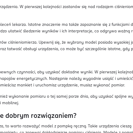
urządzenia. W pierwszej kolejności zastanów się nad rodzajem ciśnien
aleceń lekarza. Istotne znaczenie ma także zapoznanie się z funkcjam
dzo ułatwić śledzenie wyników i ich interpretacje, co odgrywa ważną r
ów ciśnieniomierza. Upewnij się, że wybrany model posiada wysokiej ja
 łatwość obsługi urządzenia, co może być szczególnie istotne, gdy pl
wnych czynności, aby uzyskać dokładne wyniki. W pierwszej kolejnośc
napojów energetycznych. Następnie należy wygodnie usiąść i umieścić
 umieścisz mankiet i uruchomisz urządzenie, musisz wykonać pomiar.
wnież wykonanie pomiaru o tej samej porze dnia, aby uzyskać spójne wy
 mobilnej.
ie dobrym rozwiązaniem?
za, to warto rozważyć model z pompką ręczną. Takie urządzenia cieszą
mankietu, co zapewni dokładniejsze pomiary ciśnienia. Modele z pomp