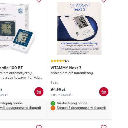
4,9
ardic-100 BT
VITAMMY
Next 3
omierz automatyczny,
ciśnieniomierz naramienny
ny z zasilaczem i funkcją
h
1 szt.
94
zł
,
99 zł
9,99 zł
1 szt. = 94,99 zł
ostępny online
Niedostępny online
wdź dostępność w drogerii
Sprawdź dostępność w drogerii