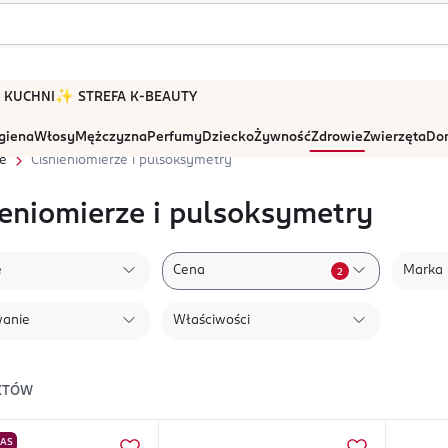
 W KUCHNI
✨ STREFA K-BEAUTY
igiena
Włosy
Mężczyzna
Perfumy
Dziecko
Żywność
Zdrowie
Zwierzęta
Dom
e
Ciśnieniomierze i pulsoksymetry
ieniomierze i pulsoksymetry
e
Cena
Marka
2
wanie
Właściwości
KTÓW
NAS