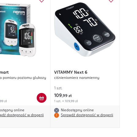
mart
VITAMMY
Next 6
o pomiaru poziomu glukozy
ciśnieniomierz naramienny
1 szt.
109
,
99 zł
,99 zł
1 szt. = 109,99 zł
ostępny online
Niedostępny online
wdź dostępność w drogerii
Sprawdź dostępność w drogerii