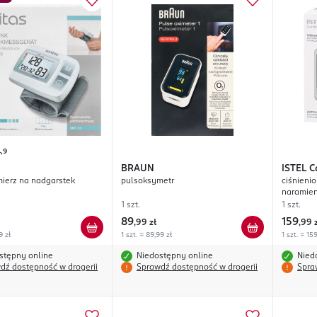
,9
BRAUN
ISTEL
C
mierz na nadgarstek
pulsoksymetr
ciśnieni
naramien
Bluetoot
1 szt.
1 szt.
89
159
,
99 zł
,
99 
9 zł
1 szt. = 89,99 zł
1 szt. = 15
stępny online
Niedostępny online
Nied
dź dostępność w drogerii
Sprawdź dostępność w drogerii
Spra