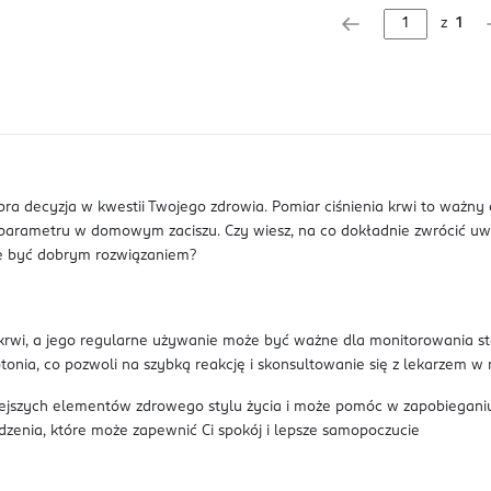
z
1
bra decyzja w kwestii Twojego zdrowia. Pomiar ciśnienia krwi to ważny
parametru w domowym zaciszu. Czy wiesz, na co dokładnie zwrócić u
e być dobrym rozwiązaniem?
 krwi, a jego regularne używanie może być ważne dla monitorowania st
nia, co pozwoli na szybką reakcję i skonsultowanie się z lekarzem w r
ważniejszych elementów zdrowego stylu życia i może pomóc w zapobie
dzenia, które może zapewnić Ci spokój i lepsze samopoczucie