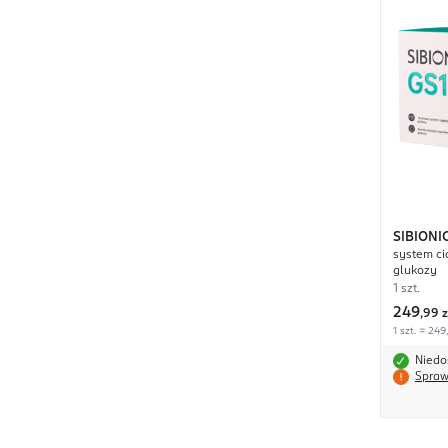
SIBIONI
system ci
glukozy
1 szt.
249
,
99 z
1 szt. = 249
Niedo
Spraw