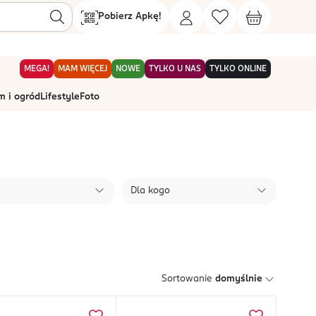
Pobierz Apkę!
MEGA!
MAM WIĘCEJ
NOWE
TYLKO U NAS
TYLKO ONLINE
 i ogród
Lifestyle
Foto
Dla kogo
Sortowanie
domyślnie