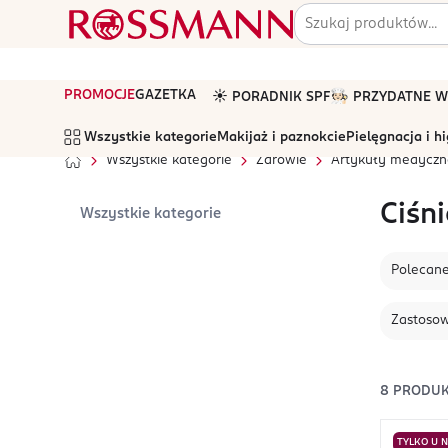
PROMOCJE
GAZETKA
☀️ PORADNIK SPF
🧑🏻‍🍳 PRZYDATNE
Wszystkie kategorie
Makijaż i paznokcie
Pielęgnacja i h
Wszystkie kategorie
Zdrowie
Artykuły medyczn
Ciśn
Wszystkie kategorie
Polecan
Zastoso
8
PRODU
TYLKO U 