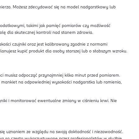
iomierza. Możesz zdecydować się na model nadgarstkowy lub
i dodatkowymi, takimi jak pamięć pomiarów czy możliwość
olę dla skutecznej kontroli nad stanem zdrowia.
kości czujniki oraz jest kalibrowany zgodnie z normami
anujesz kupić produkt dla osoby starszej lub o słabszym wzroku.
i musisz odpocząć przynajmniej kilka minut przed pomiarem.
 mankiet na odpowiedniej wysokości nadgarstka lub ramienia,
niki i monitorować ewentualne zmiany w ciśnieniu krwi. Nie
 się uznaniem ze względu na swoją dokładność i niezawodność.
ką są często wykorzystywane przez profesjonalistów w służbie