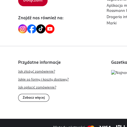
Dołączam!
Aplikacja 
Rossmann P
Drogeria i
Znajdź nas również na:
Marki
Przydatne informacje
Gazetk
Jak złożyć zamówienie?
Jakie są formy i koszty dostawy?
Jak opłacić zamówienie?
Zobacz więcej