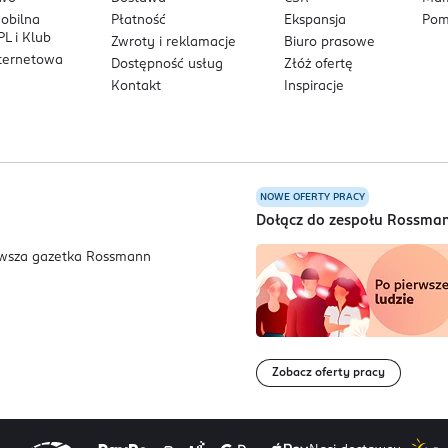
mobilna
Płatność
Ekspansja
Pom
L i Klub
Zwroty i reklamacje
Biuro prasowe
nternetowa
Dostępność usług
Złóż ofertę
Kontakt
Inspiracje
NOWE OFERTY PRACY
a
Dołącz do zespołu Rossma
Zobacz oferty pracy