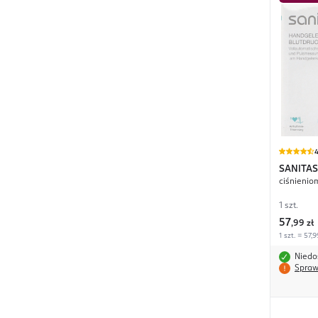
4
SANITAS
ciśnienio
1 szt.
57
,
99 zł
1 szt. = 57,9
Niedo
Spraw