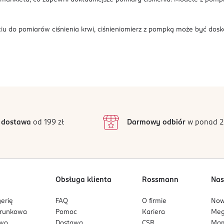
jściu do pomiarów ciśnienia krwi, ciśnieniomierz z pompką może być d
 dostawa
od 199 zł
Darmowy odbiór
w ponad 2
Obsługa klienta
Rossmann
Nas
erię
FAQ
O firmie
No
arunkowa
Pomoc
Kariera
Me
owo
Dostawa
CSR
Mam