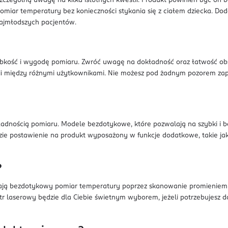
szczególną uwagę na kilka istotnych kwestii. Produkt powinien być on 
omiar temperatury bez konieczności stykania się z ciałem dziecka. Dod
 najmłodszych pacjentów.
ość i wygodę pomiaru. Zwróć uwagę na dokładność oraz łatwość obs
rii między różnymi użytkownikami. Nie możesz pod żadnym pozorem zap
adnością pomiaru. Modele bezdotykowe, które pozwalają na szybki i b
zie postawienie na produkt wyposażony w funkcje dodatkowe, takie ja
?
ają bezdotykowy pomiar temperatury poprzez skanowanie promieniem l
r laserowy będzie dla Ciebie świetnym wyborem, jeżeli potrzebujesz d