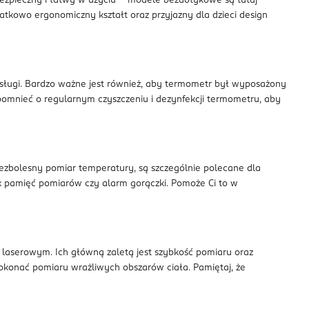
bezpieczny i łatwy w użyciu – modele bezdotykowe są tutaj
atkowo ergonomiczny kształt oraz przyjazny dla dzieci design
ługi. Bardzo ważne jest również, aby termometr był wyposażony
omnieć o regularnym czyszczeniu i dezynfekcji termometru, aby
ezbolesny pomiar temperatury, są szczególnie polecane dla
k pamięć pomiarów czy alarm gorączki. Pomoże Ci to w
aserowym. Ich główną zaletą jest szybkość pomiaru oraz
okonać pomiaru wrażliwych obszarów ciała. Pamiętaj, że