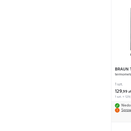
BRAUN
termometr
1 szt.
129
,
99 z
1 szt. = 129,
Niedo
Spraw