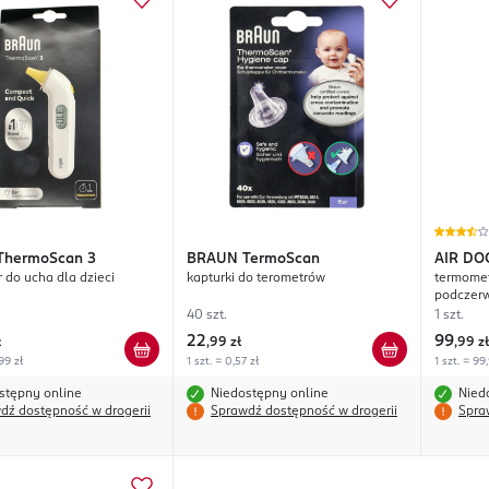
ThermoScan 3
BRAUN
TermoScan
AIR DO
 do ucha dla dzieci
kapturki do terometrów
termomet
podczer
40 szt.
1 szt.
22
99
ł
,
99 zł
,
99 zł
99 zł
1 szt. = 0,57 zł
1 szt. = 99
stępny online
Niedostępny online
Nied
dź dostępność w drogerii
Sprawdź dostępność w drogerii
Spra