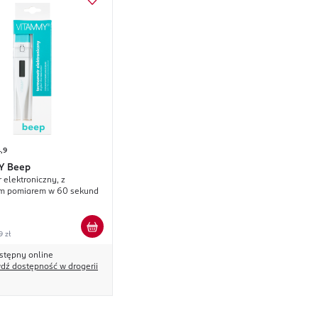
,9
Y
Beep
 elektroniczny, z
m pomiarem w 60 sekund
9 zł
stępny online
dź dostępność w drogerii