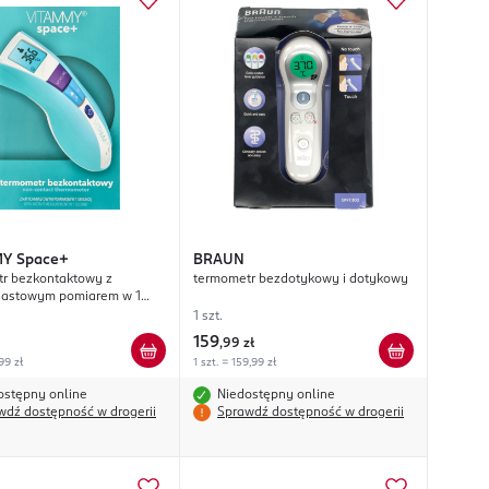
MY
Space+
BRAUN
r bezkontaktowy z
termometr bezdotykowy i dotykowy
iastowym pomiarem w 1
1 szt.
159
,
99 zł
,99 zł
1 szt. = 159,99 zł
ostępny online
Niedostępny online
wdź dostępność w drogerii
Sprawdź dostępność w drogerii