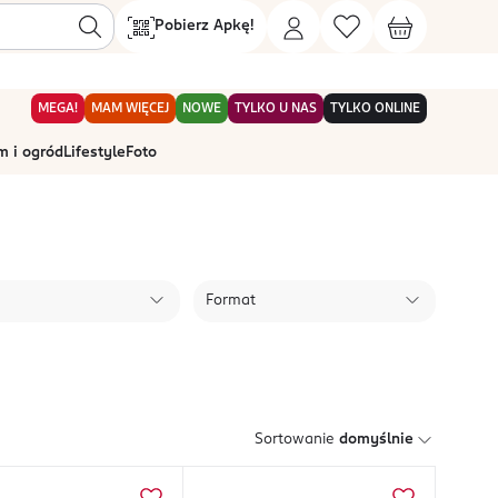
Pobierz Apkę!
MEGA!
MAM WIĘCEJ
NOWE
TYLKO U NAS
TYLKO ONLINE
 i ogród
Lifestyle
Foto
Format
Sortowanie
domyślnie