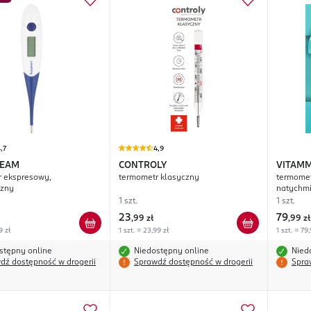
,7
4,9
REAM
CONTROLY
VITAM
r ekspresowy,
termometr klasyczny
termomet
czny
natychm
sekundę
1 szt.
1 szt.
23
79
,
99 zł
,
99 zł
9 zł
1 szt. = 23,99 zł
1 szt. = 79
stępny online
Niedostępny online
Nied
dź dostępność w drogerii
Sprawdź dostępność w drogerii
Spra