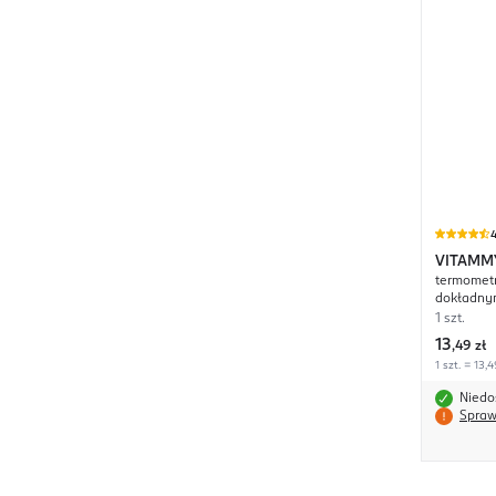
4
VITAMM
termometr
dokładny
1 szt.
13
,
49 zł
1 szt. = 13,4
Niedo
Spraw