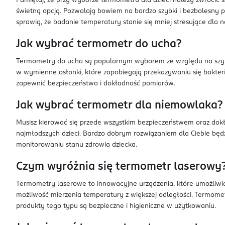
Pamiętaj, że przy wyborze termometru dla dzieci należy zwrócić 
świetną opcją. Pozwalają bowiem na bardzo szybki i bezbolesny p
sprawią, że badanie temperatury stanie się mniej stresujące dla
Jak wybrać termometr do ucha?
Termometry do ucha są popularnym wyborem ze względu na szybk
w wymienne osłonki, które zapobiegają przekazywaniu się bakte
zapewnić bezpieczeństwo i dokładność pomiarów.
Jak wybrać termometr dla niemowlaka?
Musisz kierować się przede wszystkim bezpieczeństwem oraz dokł
najmłodszych dzieci. Bardzo dobrym rozwiązaniem dla Ciebie będ
monitorowaniu stanu zdrowia dziecka.
Czym wyróżnia się termometr laserowy
Termometry laserowe to innowacyjne urządzenia, które umożliwi
możliwość mierzenia temperatury z większej odległości. Termomet
produkty tego typu są bezpieczne i higieniczne w użytkowaniu.