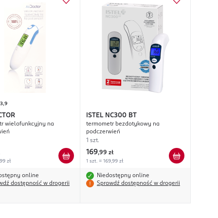
3,9
CTOR
ISTEL
NC300 BT
r wielofunkcyjny na
termometr bezdotykowy na
wień
podczerwień
1 szt.
169
,
99 zł
,99 zł
1 szt. = 169,99 zł
ostępny online
Niedostępny online
wdź dostępność w drogerii
Sprawdź dostępność w drogerii