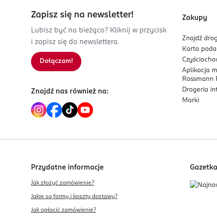
Zapisz się na newsletter!
Zakupy
Lubisz być na bieżąco? Kliknij w przycisk
Znajdź drog
i zapisz się do newslettera.
Karta pod
Czyścioch
Dołączam!
Aplikacja 
Rossmann P
Drogeria i
Znajdź nas również na:
Marki
Przydatne informacje
Gazetk
Jak złożyć zamówienie?
Jakie są formy i koszty dostawy?
Jak opłacić zamówienie?