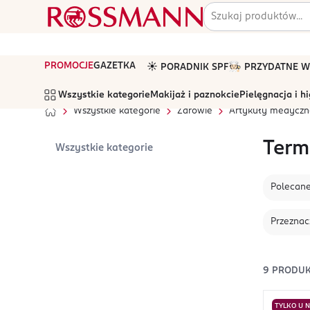
PROMOCJE
GAZETKA
☀️ PORADNIK SPF
🧑🏻‍🍳 PRZYDATNE
Wszystkie kategorie
Makijaż i paznokcie
Pielęgnacja i h
Wszystkie kategorie
Zdrowie
Artykuły medyczn
Term
Wszystkie kategorie
Polecan
Przeznac
9
PRODU
TYLKO U 