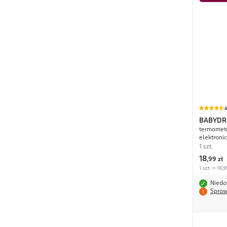
4
BABYD
termomet
elektroni
1 szt.
18
,
99 zł
1 szt. = 18,9
Niedo
Spraw