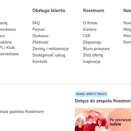
Obsługa klienta
Rossmann
Nas
erię
FAQ
O firmie
No
arunkowa
Pomoc
Kariera
Me
owo
Dostawa
CSR
Mam
mobilna
Płatność
Ekspansja
Pom
L i Klub
Zwroty i reklamacje
Biuro prasowe
nternetowa
Dostępność usług
Złóż ofertę
Kontakt
Inspiracje
NOWE OFERTY PRACY
a
Dołącz do zespołu Rossma