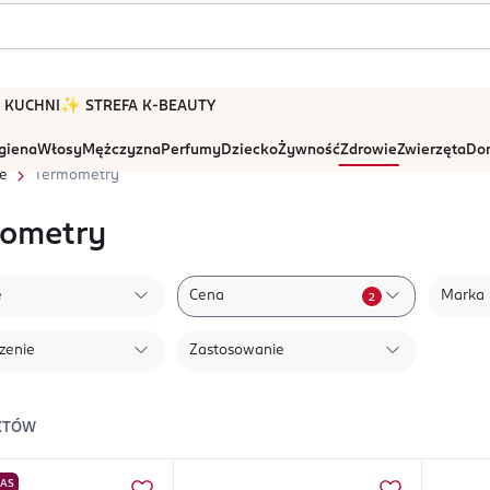
 W KUCHNI
✨ STREFA K-BEAUTY
igiena
Włosy
Mężczyzna
Perfumy
Dziecko
Żywność
Zdrowie
Zwierzęta
Dom
e
Termometry
ometry
e
Cena
Marka
2
zenie
Zastosowanie
KTÓW
NAS