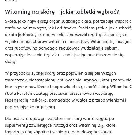
dłużej.
Witaminy na skórę – jakie tabletki wybrać?
Skóra, jako największy organ ludzkiego ciała, potrzebuje wsparcia
zarówno od zewnątrz, jak i od środka. Problemy takie jak suchość,
utrata jędrności, przebarwienia, zmarszczki czy trądzik są często
wynikiem niedoborów witamin i minerałów. Witamina B
, niacyna
6
oraz ryboflawina pomagają regulować wydzielanie sebum,
wspierając leczenie trądziku i zmniejszając przetłuszczanie się
skóry.
W przypadku suchej skóry oraz pojawienia się pierwszych
zmarszczek, niezastąpiony jest kwas hialuronowy, który zapewnia
intensywne nawilżenie i poprawia elastyczność skóry. Witamina C
i beta karoten działają przeciwzmarszczkowo i wspierają
regenerację naskórka, pomagając w walce z przebarwieniami i
poprawiając koloryt skóry.
Dla osób z atopowym zapaleniem skóry warto sięgać po
suplementy zawierające rutozyd oraz witaminę B
, które
12
łagodzą stany zapalne i wspierają odbudowę naskórka.