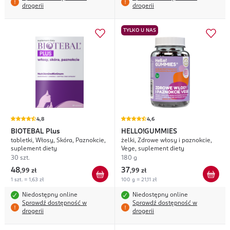
drogerii
drogerii
TYLKO U NAS
4,8
4,6
BIOTEBAL
Plus
HELLO!GUMMIES
tabletki, Włosy, Skóra, Paznokcie,
żelki, Zdrowe włosy i paznokcie,
suplement diety
Vege, suplement diety
30 szt.
180 g
48
37
,
99 zł
,
99 zł
1 szt. = 1,63 zł
100 g = 21,11 zł
Niedostępny online
Niedostępny online
Sprawdź dostępność w
Sprawdź dostępność w
drogerii
drogerii