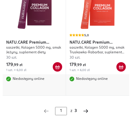
5,0
NATU.CARE
Premium
NATU.CARE
Premium
saszetki, Kolagen 5000 mg, smak
saszetki, Kolagen 5000 mg, smak
Collagen
Collagen
Jeżyny, suplement diety
Truskawka-Rabarbar, suplement
diety
30 szt.
30 szt.
179
179
,
99 zł
,
99 zł
1 szt. = 6,00 zł
1 szt. = 6,00 zł
Niedostępny online
Niedostępny online
z
3