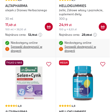
4,8
4,9
ALTAPHARMA
HELLO!GUMMIES
olejek z Drzewa Herbacianego
żelki, Zdrowe włosy i paznokcie,
suplement diety
30 ml
300 g
11
24
,
49 zł
,
99 zł
100 ml = 38,30 zł
100 g = 8,33 zł
Najniższa cena:
13
Najniższa cena:
29
,79
zł
,99
zł
Niedostępny online
Niedostępny online
Sprawdź dostępność w
Sprawdź dostępność w
drogerii
drogerii
TYLKO U NAS
MEGA!
4,8
4,8