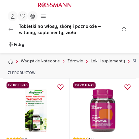
Tabletki na włosy, skórę i paznokcie –
witamy, suplementy, zioła
Filtry
Wszystkie kategorie
Zdrowie
Leki i suplementy
Skó
71
PRODUKTÓW
TYLKO U NAS
TYLKO U NAS