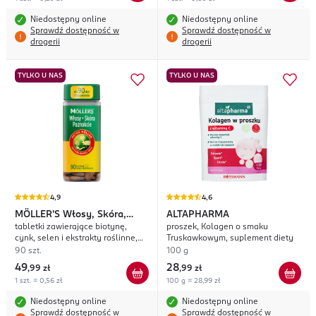
Niedostępny online
Niedostępny online
Sprawdź dostępność w
Sprawdź dostępność w
drogerii
drogerii
TYLKO U NAS
TYLKO U NAS
4,9
4,6
MÖLLER'S
Włosy, Skóra,
ALTAPHARMA
tabletki zawierające biotynę,
proszek, Kolagen o smaku
Paznokcie
cynk, selen i ekstrakty roślinne,
Truskawkowym, suplement diety
suplement diety
90 szt.
100 g
49
28
,
99 zł
,
99 zł
1 szt. = 0,56 zł
100 g = 28,99 zł
Niedostępny online
Niedostępny online
Sprawdź dostępność w
Sprawdź dostępność w