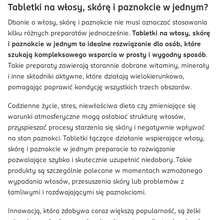
Tabletki na włosy, skórę i paznokcie w jednym?
Dbanie o włosy, skórę i paznokcie nie musi oznaczać stosowania
kilku różnych preparatów jednocześnie.
Tabletki na włosy, skórę
i paznokcie w jednym
to idealne rozwiązanie dla osób, które
szukają kompleksowego wsparcia w prosty i wygodny sposób
.
Takie preparaty zawierają starannie dobrane witaminy, minerały
i inne składniki aktywne, które działają wielokierunkowo,
pomagając poprawić kondycję wszystkich trzech obszarów.
Codzienne życie, stres, niewłaściwa dieta czy zmieniające się
warunki atmosferyczne mogą osłabiać strukturę włosów,
przyspieszać procesy starzenia się skóry i negatywnie wpływać
na stan paznokci. Tabletki łączące działanie wspierające włosy,
skórę i paznokcie w jednym preparacie to rozwiązanie
pozwalające szybko i skutecznie uzupełnić niedobory. Takie
produkty są szczególnie polecane w momentach wzmożonego
wypadania włosów, przesuszenia skóry lub problemów z
łamliwymi i rozdwajającymi się paznokciami.
Innowacją, która zdobywa coraz większą popularność, są żelki