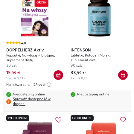
4,8
DOPPELHERZ
Aktiv
INTENSON
kapsułki, Na włosy + Biotyna,
tabletki, Kolagen Morski,
suplement diety
suplement diety
30 szt.
90 szt.
15
33
,
99 zł
,
99 zł
1 szt. = 0,53 zł
1 szt. = 0,38 zł
Najniższa cena:
24
,99
zł
Niedostępny online
Niedostępny online
Sprawdź dostępność w
drogerii
TYLKO ONLINE
TYLKO ONLINE