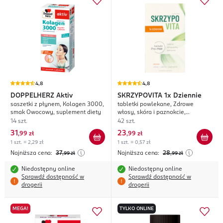
4,8
4,8
DOPPELHERZ
Aktiv
SKRZYPOVITA
1x Dziennie
saszetki z płynem, Kolagen 3000,
tabletki powlekane, Zdrowe
smak Owocowy, suplement diety
włosy, skóra i paznokcie,
suplement diety
14 szt.
42 szt.
31
23
,
99 zł
,
99 zł
1 szt. = 2,29 zł
1 szt. = 0,57 zł
Najniższa cena:
37
Najniższa cena:
28
,99
zł
,99
zł
Niedostępny online
Niedostępny online
Sprawdź dostępność w
Sprawdź dostępność w
drogerii
drogerii
MEGA!
TYLKO ONLINE