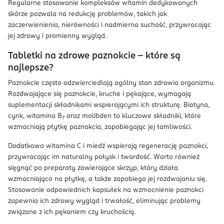
Regularne stosowanie kompleksów witamin dedykowanych
skórze pozwala na redukcję problemów, takich jak
zaczerwienienia, nierówności i nadmierna suchość, przywracając
jej zdrowy i promienny wygląd.
Tabletki na zdrowe paznokcie – które są
najlepsze?
Paznokcie często odzwierciedlają ogólny stan zdrowia organizmu.
Rozdwajające się paznokcie, kruche i pękające, wymagają
suplementacji składnikami wspierającymi ich strukturę. Biotyna,
cynk, witamina B
oraz molibden to kluczowe składniki, które
7
wzmacniają płytkę paznokcia, zapobiegając jej łamliwości.
Dodatkowo witamina C i miedź wspierają regenerację paznokci,
przywracając im naturalny połysk i twardość. Warto również
sięgnąć po preparaty zawierające skrzyp, który działa
wzmacniająco na płytkę, a także zapobiega jej rozdwajaniu się.
Stosowanie odpowiednich kapsułek na wzmocnienie paznokci
zapewnia ich zdrowy wygląd i trwałość, eliminując problemy
związane z ich pękaniem czy kruchością.