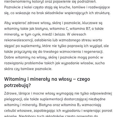
nierównomierny koloryt oraz pojawienie się podrażnień.
Paznokcie z kolei często stają się kruche, łamliwe i rozdwajające
się, co wskazuje na brak składników wspierających ich strukturę.
Aby wspierać zdrowe włosy, skórę i paznokcie, kluczowe są
witaminy takie jak biotyna, witamina C, witamina B7, a także
minerały, w tym cynk, miedź i żelazo. W okresach
rekonwalescencji, osłabienia lub wzmożonego stresu warto
sięgać po suplementy, które nie tylko poprawią ich wygląd, ale
także przyczynią się do trwałego wzmocnienia i regeneracji.
Dobre witaminy na włosy, skórę i paznokcie mogą pomóc w
rozwiązaniu problemów takich jak wypadanie włosów, sucha
skóra czy łamliwe paznokcie.
Witaminy i minerały na włosy – czego
potrzebują?
Zdrowe, lśniące i mocne włosy wymagają nie tylko odpowiedniej
pielęgnacji, ale także suplementacji dostarczającej niezbędne
witaminy i minerały. Biotyna oraz witamina B
wzmacniają
7
cebulki włosowe, zapobiegając ich wypadaniu i wspierając porost
włosów. Niedobory tych składników często prowadzą do