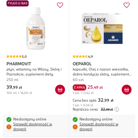
TYLKO U NAS
5,0
4,9
PHARMOVIT
OEPAROL
płyn, witaminy na Włosy, Skórę i
kapsułki, Olej z nasion wiesiołka,
Paznokcie, suplement diety
dobra kondycja skóry, suplement
diety
250 ml
60 szt.
39
25
,
99 zł
Z APKĄ
,
49 zł
100 ml = 16,00 zł
1 szt. = 0,42 zł
32
Cena bez apki:
,99
zł
1 szt. = 0,55 zł
Najniższa cena:
32
,99
zł
Niedostępny online
Niedostępny online
Sprawdź dostępność w
Sprawdź dostępność w
drogerii
drogerii