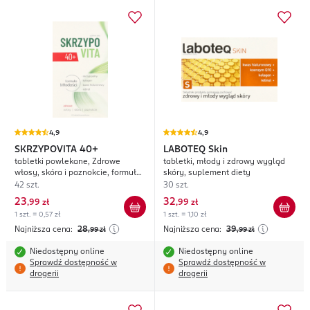
4,9
4,9
SKRZYPOVITA
40+
LABOTEQ
Skin
tabletki powlekane, Zdrowe
tabletki, młody i zdrowy wygląd
włosy, skóra i paznokcie, formuła
skóry, suplement diety
Młodości, 40+, suplement diety
42 szt.
30 szt.
23
32
,
99 zł
,
99 zł
1 szt. = 0,57 zł
1 szt. = 1,10 zł
Najniższa cena:
28
Najniższa cena:
39
,99
zł
,99
zł
Niedostępny online
Niedostępny online
Sprawdź dostępność w
Sprawdź dostępność w
drogerii
drogerii