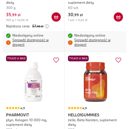
diety
suplement diety
300 g
60 szt.
35
30
,
99 zł
,
99 zł
100 g = 12,00 zł
1 szt. = 0,52 zł
Najniższa cena:
57
,99
zł
Niedostępny online
Niedostępny online
Sprawdź dostępność w
Sprawdź dostępność w
drogerii
drogerii
TYLKO U NAS
TYLKO U NAS
4,9
4,9
PHARMOVIT
HELLO!GUMMIES
płyn, Kolagen 10 000 mg,
żelki, Beta Karoten, suplement
suplement diety
diety