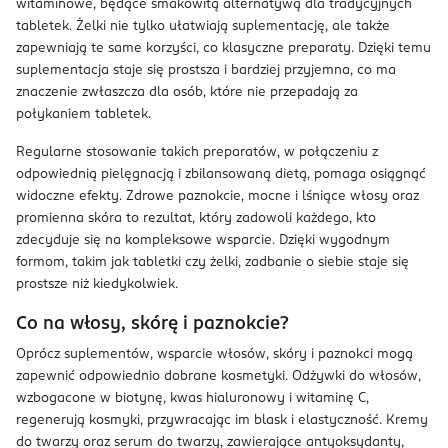
witaminowe, będące smakowitą alternatywą dla tradycyjnych
tabletek. Żelki nie tylko ułatwiają suplementację, ale także
zapewniają te same korzyści, co klasyczne preparaty. Dzięki temu
suplementacja staje się prostsza i bardziej przyjemna, co ma
znaczenie zwłaszcza dla osób, które nie przepadają za
połykaniem tabletek.
Regularne stosowanie takich preparatów, w połączeniu z
odpowiednią pielęgnacją i zbilansowaną dietą, pomaga osiągnąć
widoczne efekty. Zdrowe paznokcie, mocne i lśniące włosy oraz
promienna skóra to rezultat, który zadowoli każdego, kto
zdecyduje się na kompleksowe wsparcie. Dzięki wygodnym
formom, takim jak tabletki czy żelki, zadbanie o siebie staje się
prostsze niż kiedykolwiek.
Co na włosy, skórę i paznokcie?
Oprócz suplementów, wsparcie włosów, skóry i paznokci mogą
zapewnić odpowiednio dobrane kosmetyki. Odżywki do włosów,
wzbogacone w biotynę, kwas hialuronowy i witaminę C,
regenerują kosmyki, przywracając im blask i elastyczność. Kremy
do twarzy oraz serum do twarzy, zawierające antyoksydanty,