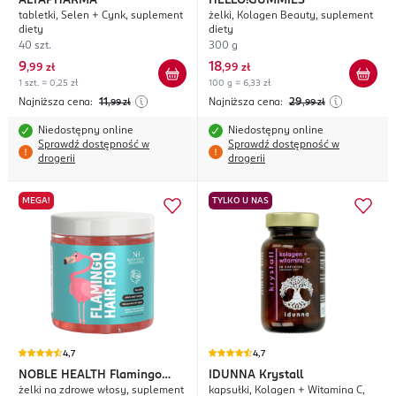
ALTAPHARMA
HELLO!GUMMIES
tabletki, Selen + Cynk, suplement
żelki, Kolagen Beauty, suplement
diety
diety
40 szt.
300 g
9
18
,
99 zł
,
99 zł
1 szt. = 0,25 zł
100 g = 6,33 zł
Najniższa cena:
11
Najniższa cena:
29
,99
zł
,99
zł
Niedostępny online
Niedostępny online
Sprawdź dostępność w
Sprawdź dostępność w
drogerii
drogerii
MEGA!
TYLKO U NAS
4,7
4,7
NOBLE HEALTH
Flamingo
IDUNNA
Krystall
żelki na zdrowe włosy, suplement
kapsułki, Kolagen + Witamina C,
Hair Food