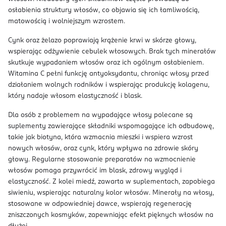
osłabienia struktury włosów, co objawia się ich łamliwością,
matowością i wolniejszym wzrostem.
Cynk oraz żelazo poprawiają krążenie krwi w skórze głowy,
wspierając odżywienie cebulek włosowych. Brak tych minerałów
skutkuje wypadaniem włosów oraz ich ogólnym osłabieniem.
Witamina C pełni funkcję antyoksydantu, chroniąc włosy przed
działaniem wolnych rodników i wspierając produkcję kolagenu,
który nadaje włosom elastyczność i blask.
Dla osób z problemem na wypadające włosy polecane są
suplementy zawierające składniki wspomagające ich odbudowę,
takie jak biotyna, która wzmacnia mieszki i wspiera wzrost
nowych włosów, oraz cynk, który wpływa na zdrowie skóry
głowy. Regularne stosowanie preparatów na wzmocnienie
włosów pomaga przywrócić im blask, zdrowy wygląd i
elastyczność. Z kolei miedź, zawarta w suplementach, zapobiega
siwieniu, wspierając naturalny kolor włosów. Minerały na włosy,
stosowane w odpowiedniej dawce, wspierają regenerację
zniszczonych kosmyków, zapewniając efekt pięknych włosów na