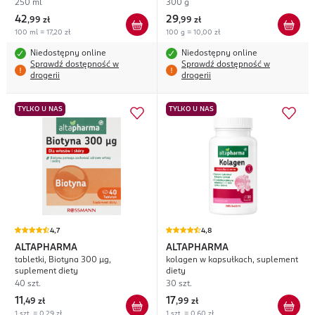
250 ml
300 g
42
29
,
99 zł
,
99 zł
100 ml = 17,20 zł
100 g = 10,00 zł
Niedostępny online
Niedostępny online
Sprawdź dostępność w
Sprawdź dostępność w
drogerii
drogerii
TYLKO U NAS
TYLKO U NAS
4,7
4,8
ALTAPHARMA
ALTAPHARMA
tabletki, Biotyna 300 µg,
kolagen w kapsułkach, suplement
suplement diety
diety
40 szt.
30 szt.
11
17
,
49 zł
,
99 zł
1 szt. = 0,29 zł
1 szt. = 0,60 zł