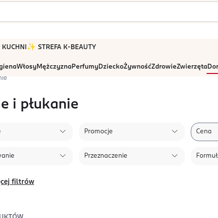
 W KUCHNI
✨ STREFA K-BEAUTY
igiena
Włosy
Mężczyzna
Perfumy
Dziecko
Żywność
Zdrowie
Zwierzęta
Dom
nie
e i płukanie
e
Promocje
Cena
wanie
Przeznaczenie
Formu
cej filtrów
UKTÓW