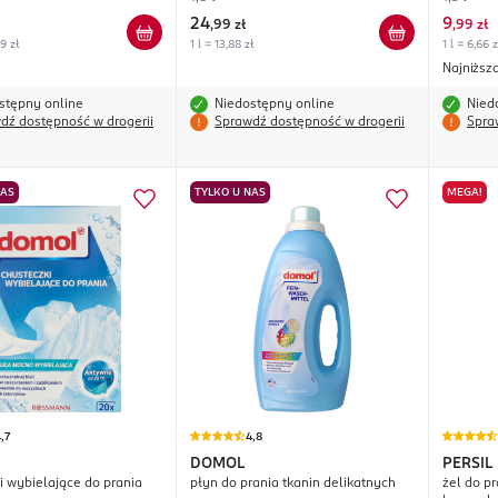
24
9
,
99 zł
,
99 zł
99 zł
1 l = 13,88 zł
1 l = 6,66 z
Najniższ
stępny online
Niedostępny online
Nied
dź dostępność w drogerii
Sprawdź dostępność w drogerii
Spra
NAS
TYLKO U NAS
MEGA!
,7
4,8
DOMOL
PERSIL
i wybielające do prania
płyn do prania tkanin delikatnych
żel do p
Freshn