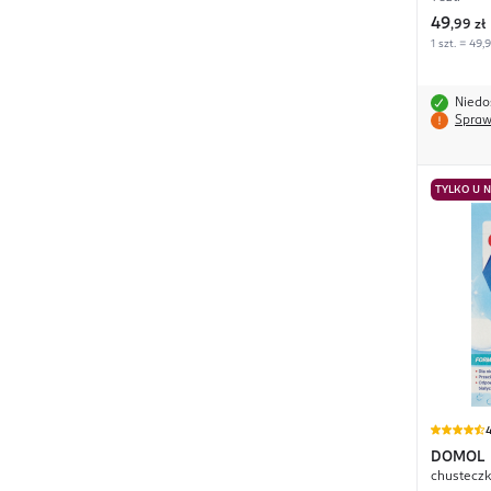
49
,
99 zł
1 szt. = 49,
Niedo
Spraw
TYLKO U 
4
DOMOL
chusteczk