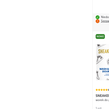
Niedo
Spraw
NOWE
SNEAKE
worek do 
Protect
1 szt.