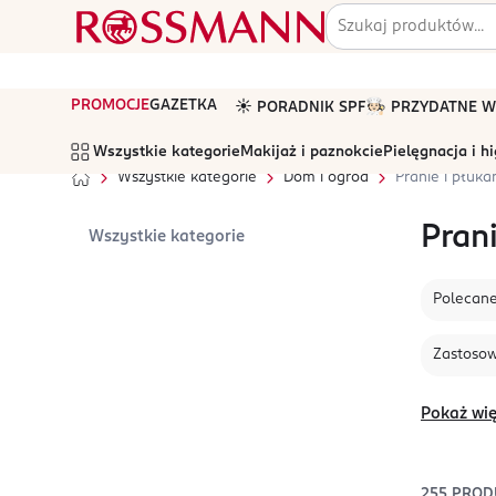
PROMOCJE
GAZETKA
☀️ PORADNIK SPF
🧑🏻‍🍳 PRZYDATNE
Wszystkie kategorie
Makijaż i paznokcie
Pielęgnacja i h
Wszystkie kategorie
Dom i ogród
Pranie i płuka
Prani
Wszystkie kategorie
Polecan
Zastoso
Pokaż wię
255
PROD