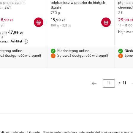
rania tkanin
odplamiacz w proszku do białych
płyn do p
h, 2w1
tkanin
ciemnyc
750 g
2 l
36
15
29
,
99 zł
,
99 zł
,
99 zł
 zł
100 g = 2,13 zł
1 l = 15,00
Najniższ
47
apki:
,99
zł
 zł
 cena:
47
,99
zł
stępny online
Niedostępny online
Nied
dź dostępność w drogerii
Sprawdź dostępność w drogerii
Spra
z
11