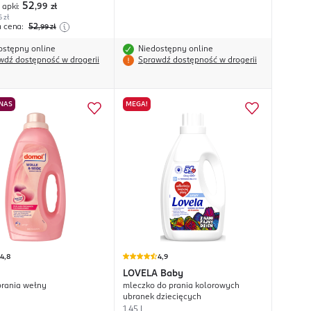
52
 apki:
,99
zł
6 zł
a cena:
52
,99
zł
ostępny online
Niedostępny online
wdź dostępność w drogerii
Sprawdź dostępność w drogerii
 NAS
MEGA!
4,8
4,9
LOVELA
Baby
prania wełny
mleczko do prania kolorowych
ubranek dziecięcych
1,45 l