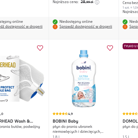
Najniższa cena:
28
,99
zł
Cena bez
1 szt. = 1,0
Najniższ
stępny online
Niedostępny online
Nied
dź dostępność w drogerii
Sprawdź dostępność w drogerii
Spra
TYLKO U
5,0
4,9
RHEAD
Wash &
BOBINI
Baby
DOMOL
prania butów, podwójny
płyn do prania ubranek
płyn do 
 Double Bag
niemowlęcych i dziecięcych,
hipoalergiczny
1,8 l
1,5 l