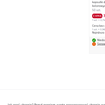
kapsułki do p
kolorowyc
50 szt.
Z APKĄ
1 szt. = 0,74
Cena bez 
1 szt. = 0,96
Najniższa
Niedo
Spraw