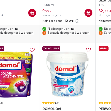
Lawenda
1 500 ml
1,35 l
9
32
,
99 zł
,
99 zł
 zł
100 ml = 0,67 zł
1 l = 24,44
Najniższa cena:
12
Najniższ
,49
zł
stępny online
Niedostępny online
Nied
dź dostępność w drogerii
Sprawdź dostępność w drogerii
Spra
NAS
TYLKO U NAS
MEGA!
,8
4,9
DOMOL
Oxi
PERWO