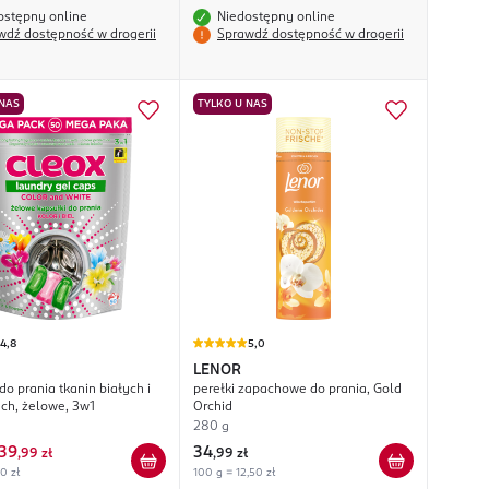
ostępny online
Niedostępny online
wdź dostępność w drogerii
Sprawdź dostępność w drogerii
 NAS
TYLKO U NAS
4,8
5,0
LENOR
do prania tkanin białych i
perełki zapachowe do prania, Gold
ch, żelowe, 3w1
Orchid
280 g
39
34
,
99 zł
,
99 zł
80 zł
100 g = 12,50 zł