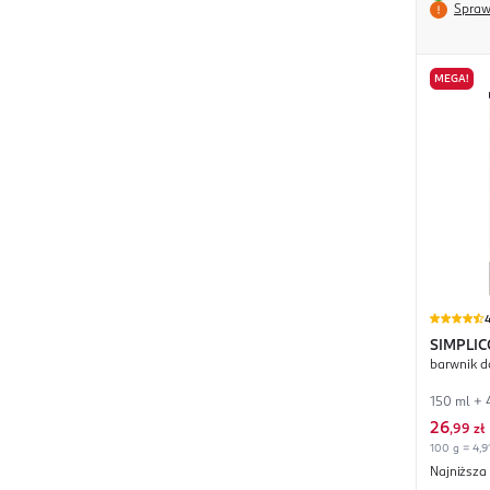
Spraw
MEGA!
4
SIMPLIC
barwnik d
150 ml + 
26
,
99 zł
100 g = 4,91
Najniższa