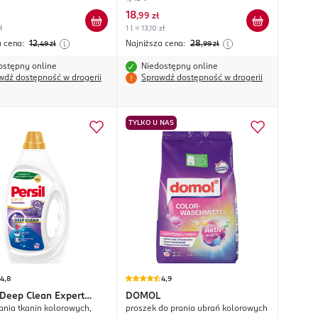
18
,
99 zł
ł
1 l = 13,10 zł
a cena:
12
Najniższa cena:
28
,49
zł
,99
zł
ostępny online
Niedostępny online
wdź dostępność w drogerii
Sprawdź dostępność w drogerii
TYLKO U NAS
4,8
4,9
Deep Clean Expert
DOMOL
rania tkanin kolorowych,
proszek do prania ubrań kolorowych
ess