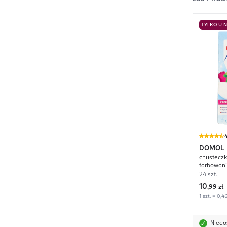
TYLKO U 
4
DOMOL
chusteczk
farbowani
24 szt.
10
,
99 zł
1 szt. = 0,46
Niedo