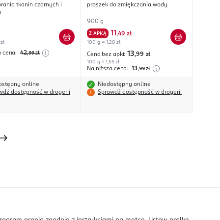
rania tkanin czarnych i
proszek do zmiękczania wody
h
900 g
11
Z APKĄ
,
49 zł
 zł
100 g = 1,28 zł
a cena:
42
,99
zł
13
Cena bez apki:
,99
zł
100 g = 1,55 zł
Najniższa cena:
13
,99
zł
ostępny online
Niedostępny online
wdź dostępność w drogerii
Sprawdź dostępność w drogerii