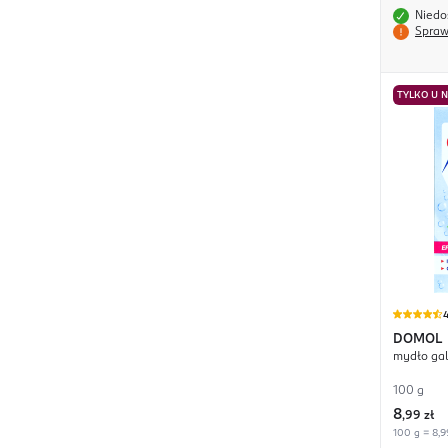
Niedo
Spraw
TYLKO U 
4
DOMOL
mydło ga
100 g
8
,
99 zł
100 g = 8,9