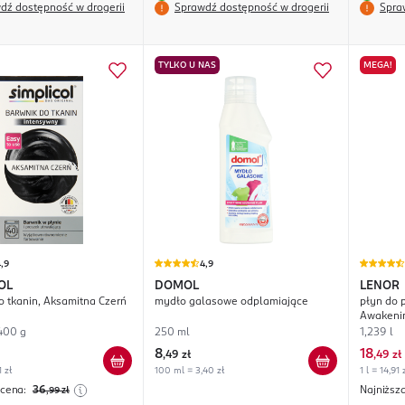
dź dostępność w drogerii
Sprawdź dostępność w drogerii
Spra
TYLKO U NAS
MEGA!
,9
4,9
OL
DOMOL
LENOR
o tkanin, Aksamitna Czerń
mydło galasowe odplamiające
płyn do p
Awakeni
400 g
250 ml
1,239 l
8
18
,
49 zł
,
49 zł
 zł
100 ml = 3,40 zł
1 l = 14,91 
 cena:
36
Najniższ
,99
zł