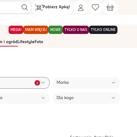
Pobierz Apkę!
MEGA!
MAM WIĘCEJ
NOWE
TYLKO U NAS
TYLKO ONLINE
 i ogród
Lifestyle
Foto
Marka
2
ła
Dla kogo