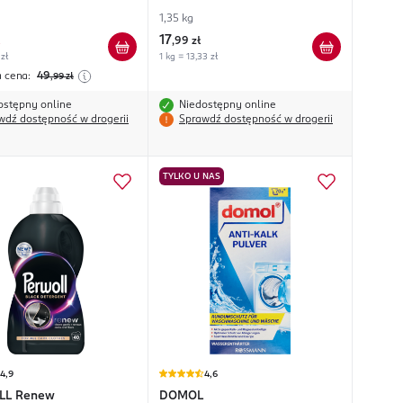
1,35 kg
17
,
99 zł
 zł
1 kg = 13,33 zł
a cena:
49
,99
zł
ostępny online
Niedostępny online
wdź dostępność w drogerii
Sprawdź dostępność w drogerii
TYLKO U NAS
4,9
4,6
LL
Renew
DOMOL