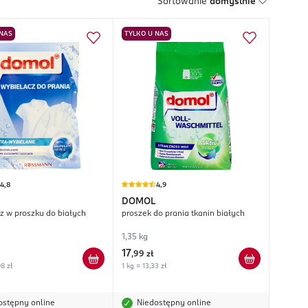
Sortowanie
domyślnie
 NAS
TYLKO U NAS
4,8
4,9
DOMOL
z w proszku do białych
proszek do prania tkanin białych
1,35 kg
17
,
99 zł
8 zł
1 kg = 13,33 zł
ostępny online
Niedostępny online