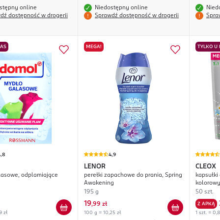
stępny online
Niedostępny online
Nied
dź dostępność w drogerii
Sprawdź dostępność w drogerii
Spra
NAS
MEGA!
TYLKO U
,8
4,9
LENOR
CLEOX
lasowe, odplamiające
perełki zapachowe do prania, Spring
kapsułki 
Awakening
kolorowy
195 g
50 szt.
19
,
99 zł
Z APKĄ
9 zł
100 g = 10,25 zł
1 szt. = 0,