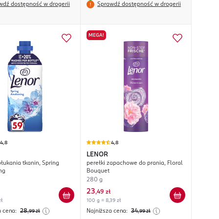
wdź dostępność w drogerii
Sprawdź dostępność w drogerii
MEGA!
4,8
4,8
LENOR
łukania tkanin, Spring
perełki zapachowe do prania, Floral
ng
Bouquet
280 g
23
,
49 zł
zł
100 g = 8,39 zł
a cena:
28
Najniższa cena:
34
,99
zł
,99
zł