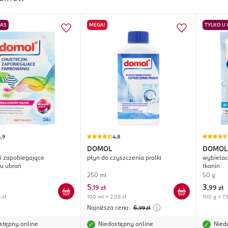
NAS
MEGA!
TYLKO U
,9
4,8
DOMOL
DOMOL
i zapobiegające
płyn do czyszczenia pralki
wybielac
u ubrań
tkanin
250 ml
50 g
5
3
,
19 zł
,
99 zł
 zł
100 ml = 2,08 zł
100 g = 7,9
Najniższa cena:
6
,99
zł
stępny online
Niedostępny online
Nied