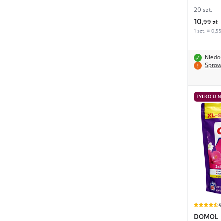
20 szt.
10
,
99 zł
1 szt. = 0,55
Niedo
Spraw
TYLKO U 
4
DOMOL