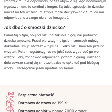
smoczek mu nie odpowiada, co też objawia się jego nadmiernym
wypluwaniem, to spróbuj z innym. Są takie sytuacje, że dziecko
nawet na tak wczesnym etapie może decydować o tym, co mu
odpowiada, a z czego nie chce korzystać.
Jak dbać o smoczki dziecka?
Pamiętaj o tym, aby od razu po zakupie nigdy nie podawać
dziecku smoczka. Przed pierwszym użyciem smoczek należy
dokładnie umyć. Możesz w tym celu kilka razy smoczek przelać
wrzątek. Potem wystarczy raz na jakiś czas wyparzać go we
wrzątku, aby zachować odpowiedni poziom higieny. Każdego
dnia zawsze staraj się smoczek dziecka opłukać pod bieżącą
wodą – szczególnie jeżeli upadnie na ziemię.
stopka
Bezpieczna płatność
Darmowa dostawa
od 199 zł
Darmowy odbiór
w ponad 2000 drogerii