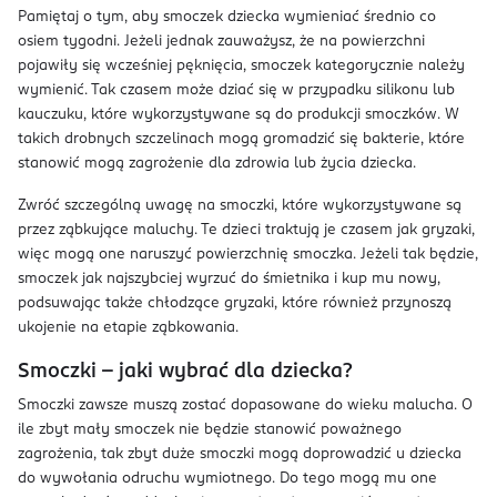
Pamiętaj o tym, aby smoczek dziecka wymieniać średnio co
osiem tygodni. Jeżeli jednak zauważysz, że na powierzchni
pojawiły się wcześniej pęknięcia, smoczek kategorycznie należy
wymienić. Tak czasem może dziać się w przypadku silikonu lub
kauczuku, które wykorzystywane są do produkcji smoczków. W
takich drobnych szczelinach mogą gromadzić się bakterie, które
stanowić mogą zagrożenie dla zdrowia lub życia dziecka.
Zwróć szczególną uwagę na smoczki, które wykorzystywane są
przez ząbkujące maluchy. Te dzieci traktują je czasem jak gryzaki,
więc mogą one naruszyć powierzchnię smoczka. Jeżeli tak będzie,
smoczek jak najszybciej wyrzuć do śmietnika i kup mu nowy,
podsuwając także chłodzące gryzaki, które również przynoszą
ukojenie na etapie ząbkowania.
Smoczki – jaki wybrać dla dziecka?
Smoczki zawsze muszą zostać dopasowane do wieku malucha. O
ile zbyt mały smoczek nie będzie stanowić poważnego
zagrożenia, tak zbyt duże smoczki mogą doprowadzić u dziecka
do wywołania odruchu wymiotnego. Do tego mogą mu one