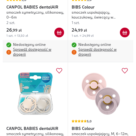
5,0
5,0
CANPOL BABIES
dentalAIR
BIBS
Colour
smoczek symetryczny, silikonowy,
smoczek uspokajający,
0-6m
kauczukowy, świecący w
ciemności, 6 m+, rozm. 2
2 szt.
1 szt.
26
24
,
99 zł
,
99 zł
1 szt. = 13,50 zł
1 szt. = 24,99 zł
Niedostępny online
Niedostępny online
Sprawdź dostępność w
Sprawdź dostępność w
drogerii
drogerii
5,0
CANPOL BABIES
dentalAIR
BIBS
Colour
smoczek symetryczny, silikonowy,
smoczek uspokajający, M, 6-12m,