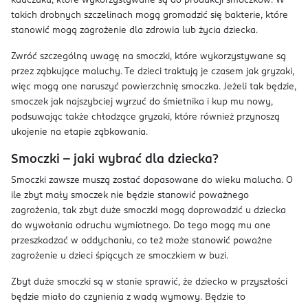
kauczuku, które wykorzystywane są do produkcji smoczków. W
takich drobnych szczelinach mogą gromadzić się bakterie, które
stanowić mogą zagrożenie dla zdrowia lub życia dziecka.
Zwróć szczególną uwagę na smoczki, które wykorzystywane są
przez ząbkujące maluchy. Te dzieci traktują je czasem jak gryzaki,
więc mogą one naruszyć powierzchnię smoczka. Jeżeli tak będzie,
smoczek jak najszybciej wyrzuć do śmietnika i kup mu nowy,
podsuwając także chłodzące gryzaki, które również przynoszą
ukojenie na etapie ząbkowania.
Smoczki – jaki wybrać dla dziecka?
Smoczki zawsze muszą zostać dopasowane do wieku malucha. O
ile zbyt mały smoczek nie będzie stanowić poważnego
zagrożenia, tak zbyt duże smoczki mogą doprowadzić u dziecka
do wywołania odruchu wymiotnego. Do tego mogą mu one
przeszkadzać w oddychaniu, co też może stanowić poważne
zagrożenie u dzieci śpiących ze smoczkiem w buzi.
Zbyt duże smoczki są w stanie sprawić, że dziecko w przyszłości
będzie miało do czynienia z wadą wymowy. Będzie to