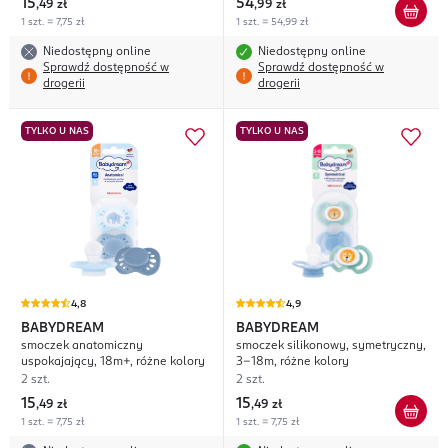
15
54
,
49 zł
,
99 zł
1 szt. = 7,75 zł
1 szt. = 54,99 zł
Niedostępny online
Niedostępny online
Sprawdź dostępność w
Sprawdź dostępność w
drogerii
drogerii
TYLKO U NAS
TYLKO U NAS
4,8
4,9
BABYDREAM
BABYDREAM
smoczek anatomiczny
smoczek silikonowy, symetryczny,
uspokajający, 18m+, różne kolory
3-18m, różne kolory
2 szt.
2 szt.
15
15
,
49 zł
,
49 zł
1 szt. = 7,75 zł
1 szt. = 7,75 zł