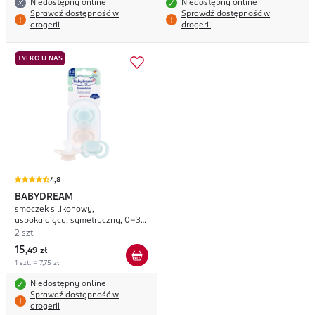
Niedostępny online
Niedostępny online
Sprawdź dostępność w
Sprawdź dostępność w
drogerii
drogerii
TYLKO U NAS
4,8
BABYDREAM
smoczek silikonowy,
uspokajający, symetryczny, 0-3m,
różne kolory
2 szt.
15
,
49 zł
1 szt. = 7,75 zł
Niedostępny online
Sprawdź dostępność w
drogerii