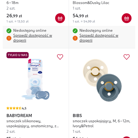
6-18m
Blossom&Dusky Lilac
2 szt.
1 szt.
26
54
,
99 zł
,
99 zł
1 szt. = 13,50 zł
1 szt. = 54,99 zł
Niedostępny online
Niedostępny online
Sprawdź dostępność w
Sprawdź dostępność w
drogerii
drogerii
TYLKO U NAS
4,5
BABYDREAM
BIBS
smoczek silikonowy,
smoczek uspokajający, M, 6-12m,
uspokajający, anatomiczny, z
Ivory&Petrol
uchwytem, 3-18m, różne kolory
2 szt.
1 szt.