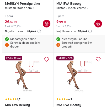
MARILYN
Prestige Line
MIA EVA
Beauty
rajstopy 20den nero 2
rajstopy 15den, czarne 2
1 para
1 para
26
9
,
49 zł
,
99 zł
1 szt. = 26,49 zł
1 szt. = 9,99 zł
Najniższa cena:
32
Najniższa cena:
12
,99
zł
,49
zł
Niedostępny online
Niedostępny online
Sprawdź dostępność w
Sprawdź dostępność w
drogerii
drogerii
TYLKO U NAS
TYLKO U NAS
4,7
4,5
MIA EVA
Beauty
MIA EVA
Beauty