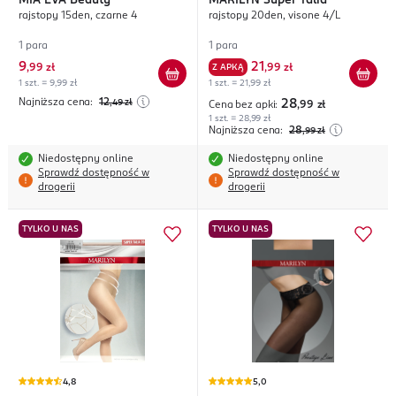
MIA EVA
Beauty
MARILYN
Super Talia
rajstopy 15den, czarne 4
rajstopy 20den, visone 4/L
1 para
1 para
9
21
,
99 zł
Z APKĄ
,
99 zł
1 szt. = 9,99 zł
1 szt. = 21,99 zł
Najniższa cena:
12
,49
zł
28
Cena bez apki:
,99
zł
1 szt. = 28,99 zł
Najniższa cena:
28
,99
zł
Niedostępny online
Niedostępny online
Sprawdź dostępność w
Sprawdź dostępność w
drogerii
drogerii
TYLKO U NAS
TYLKO U NAS
4,8
5,0