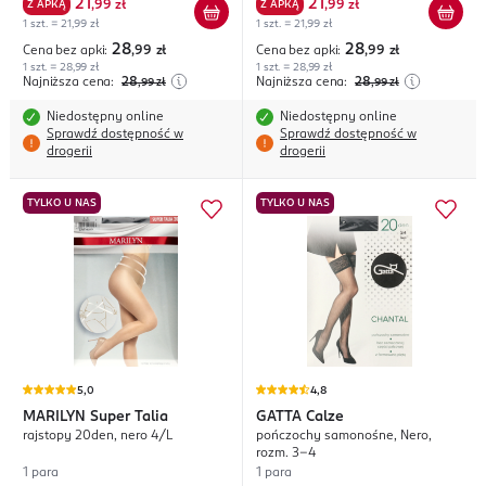
21
21
Z APKĄ
,
99 zł
Z APKĄ
,
99 zł
1 szt. = 21,99 zł
1 szt. = 21,99 zł
28
28
Cena bez apki:
,99
zł
Cena bez apki:
,99
zł
1 szt. = 28,99 zł
1 szt. = 28,99 zł
Najniższa cena:
28
Najniższa cena:
28
,99
zł
,99
zł
Niedostępny online
Niedostępny online
Sprawdź dostępność w
Sprawdź dostępność w
drogerii
drogerii
TYLKO U NAS
TYLKO U NAS
5,0
4,8
MARILYN
Super Talia
GATTA
Calze
rajstopy 20den, nero 4/L
pończochy samonośne, Nero,
rozm. 3-4
1 para
1 para