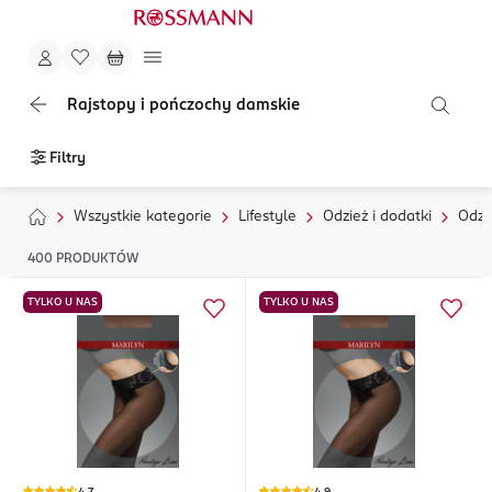
Rajstopy i pończochy damskie
Filtry
Wszystkie kategorie
Lifestyle
Odzież i dodatki
Odzi
400
PRODUKTÓW
TYLKO U NAS
TYLKO U NAS