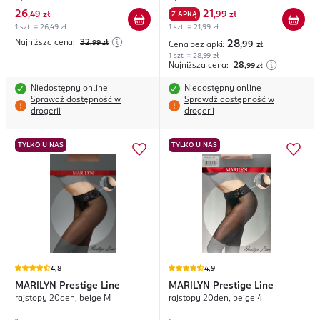
26
21
,
49 zł
Z APKĄ
,
99 zł
1 szt. = 26,49 zł
1 szt. = 21,99 zł
Najniższa cena:
32
,99
zł
28
Cena bez apki:
,99
zł
1 szt. = 28,99 zł
Najniższa cena:
28
,99
zł
Niedostępny online
Niedostępny online
Sprawdź dostępność w
Sprawdź dostępność w
drogerii
drogerii
TYLKO U NAS
TYLKO U NAS
4,8
4,9
MARILYN
Prestige Line
MARILYN
Prestige Line
rajstopy 20den, beige M
rajstopy 20den, beige 4