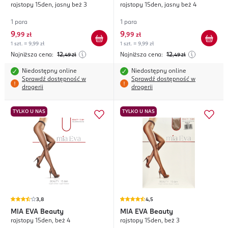
rajstopy 15den, jasny beż 3
rajstopy 15den, jasny beż 4
1 para
1 para
9
9
,
99 zł
,
99 zł
1 szt. = 9,99 zł
1 szt. = 9,99 zł
Najniższa cena:
12
Najniższa cena:
12
,49
zł
,49
zł
Niedostępny online
Niedostępny online
Sprawdź dostępność w
Sprawdź dostępność w
drogerii
drogerii
TYLKO U NAS
TYLKO U NAS
3,8
4,5
MIA EVA
Beauty
MIA EVA
Beauty
rajstopy 15den, beż 4
rajstopy 15den, beż 3