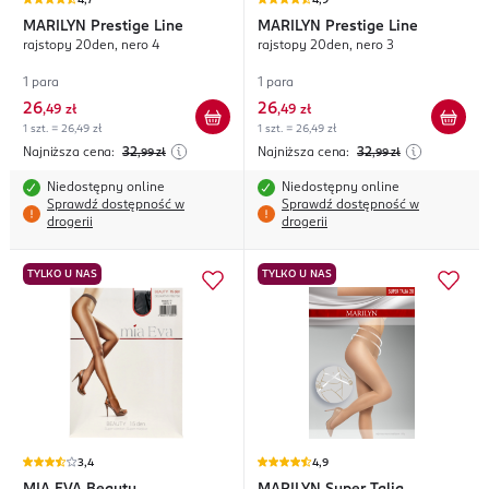
4,7
4,9
MARILYN
Prestige Line
MARILYN
Prestige Line
rajstopy 20den, nero 4
rajstopy 20den, nero 3
1 para
1 para
26
26
,
49 zł
,
49 zł
1 szt. = 26,49 zł
1 szt. = 26,49 zł
Najniższa cena:
32
Najniższa cena:
32
,99
zł
,99
zł
Niedostępny online
Niedostępny online
Sprawdź dostępność w
Sprawdź dostępność w
drogerii
drogerii
TYLKO U NAS
TYLKO U NAS
3,4
4,9