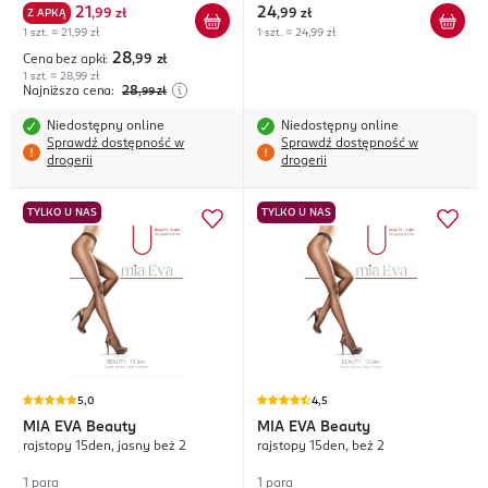
21
24
Z APKĄ
,
99 zł
,
99 zł
1 szt. = 21,99 zł
1 szt. = 24,99 zł
28
Cena bez apki:
,99
zł
1 szt. = 28,99 zł
Najniższa cena:
28
,99
zł
Niedostępny online
Niedostępny online
Sprawdź dostępność w
Sprawdź dostępność w
drogerii
drogerii
TYLKO U NAS
TYLKO U NAS
5,0
4,5
MIA EVA
Beauty
MIA EVA
Beauty
rajstopy 15den, jasny beż 2
rajstopy 15den, beż 2
1 para
1 para