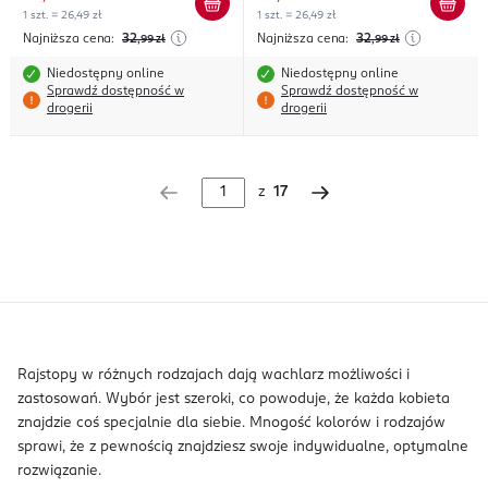
1 szt. = 26,49 zł
1 szt. = 26,49 zł
Najniższa cena:
32
Najniższa cena:
32
,99
zł
,99
zł
Niedostępny online
Niedostępny online
Sprawdź dostępność w
Sprawdź dostępność w
drogerii
drogerii
z
17
Rajstopy w różnych rodzajach dają wachlarz możliwości i
zastosowań. Wybór jest szeroki, co powoduje, że każda kobieta
znajdzie coś specjalnie dla siebie. Mnogość kolorów i rodzajów
sprawi, że z pewnością znajdziesz swoje indywidualne, optymalne
rozwiązanie.