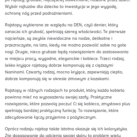
po rajtuzy, grubsze, najczęściej bawełniane, noszone przez dzieci.
Wybór rajtuzów dla dziecka to inwestycja w jego wygodę,
ochronę nóg przed podrażnieniami.
Rajstopy wybierane ze względu na DEN, czyli denier, który
oznacza ich grubość, spełniają szereg właściwości. Te pierwsze
najcieńsze, są zwykle niewidoczne na nodze, delikatne i
przezroczyste, na lato, kiedy nie można pozwolić sobie na gołe
nogi. Drugie, nieco grubsze będą rozwiązaniem do zastosowania
w miejscu pracy, wygodne, eleganckie i kobiece. Trzeci rodzaj,
lekko kryjące rajstopy dobrze komponują się z cięższymi
tkaninami. Czwarty rodzaj, mocno kryjące, zapewniają ciepło,
dobrze komponują się w okresie zimowym z kozakami.
Rajstopy w różnych rodzajach to produkt, który każda kobieta
powinna mieć na wyposażeniu swojej szafy. Praktyczne
rozwiązania, które pozwolą poczuć Ci się kobieco, zmysłowo plus
spełniają bardziej praktyczną funkcję. To rozwiązanie, które
zdecydowanie łączy przyjemne z pożytecznym.
Oprócz rodzaju rajstop także istotna okazuje się ich kolorystyka.
Złe dopasowanie do odcienia swojej skóry to problem wielu