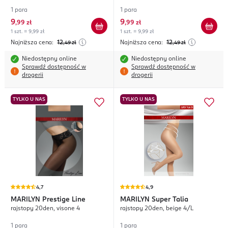
1 para
1 para
9
9
,
99 zł
,
99 zł
1 szt. = 9,99 zł
1 szt. = 9,99 zł
Najniższa cena:
12
Najniższa cena:
12
,49
zł
,49
zł
Niedostępny online
Niedostępny online
Sprawdź dostępność w
Sprawdź dostępność w
drogerii
drogerii
TYLKO U NAS
TYLKO U NAS
4,7
4,9
MARILYN
Prestige Line
MARILYN
Super Talia
rajstopy 20den, visone 4
rajstopy 20den, beige 4/L
1 para
1 para