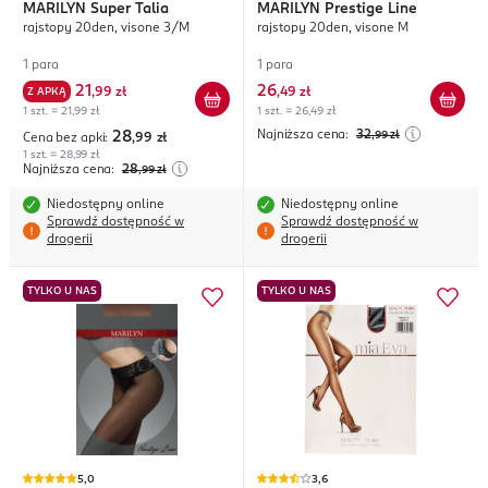
MARILYN
Super Talia
MARILYN
Prestige Line
rajstopy 20den, visone 3/M
rajstopy 20den, visone M
1 para
1 para
21
26
Z APKĄ
,
99 zł
,
49 zł
1 szt. = 21,99 zł
1 szt. = 26,49 zł
Najniższa cena:
32
28
,99
zł
Cena bez apki:
,99
zł
1 szt. = 28,99 zł
Najniższa cena:
28
,99
zł
Niedostępny online
Niedostępny online
Sprawdź dostępność w
Sprawdź dostępność w
drogerii
drogerii
TYLKO U NAS
TYLKO U NAS
5,0
3,6