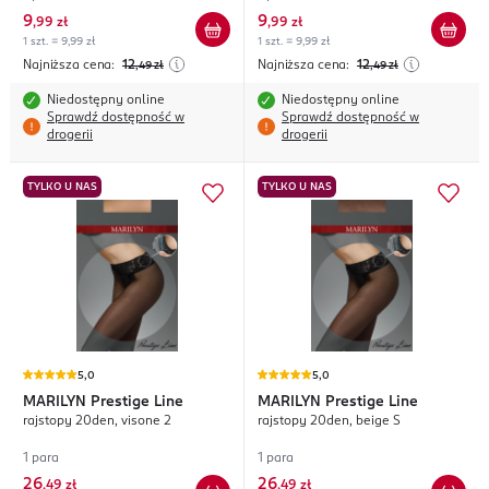
9
9
,
99 zł
,
99 zł
1 szt. = 9,99 zł
1 szt. = 9,99 zł
Najniższa cena:
12
Najniższa cena:
12
,49
zł
,49
zł
Niedostępny online
Niedostępny online
Sprawdź dostępność w
Sprawdź dostępność w
drogerii
drogerii
TYLKO U NAS
TYLKO U NAS
5,0
5,0
MARILYN
Prestige Line
MARILYN
Prestige Line
rajstopy 20den, visone 2
rajstopy 20den, beige S
1 para
1 para
26
26
,
49 zł
,
49 zł