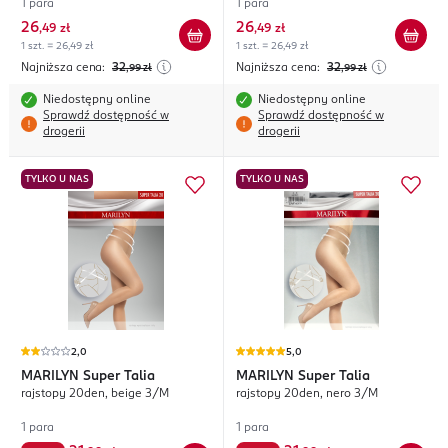
1 para
1 para
26
26
,
49 zł
,
49 zł
1 szt. = 26,49 zł
1 szt. = 26,49 zł
Najniższa cena:
32
Najniższa cena:
32
,99
zł
,99
zł
Niedostępny online
Niedostępny online
Sprawdź dostępność w
Sprawdź dostępność w
drogerii
drogerii
TYLKO U NAS
TYLKO U NAS
2,0
5,0
MARILYN
Super Talia
MARILYN
Super Talia
rajstopy 20den, beige 3/M
rajstopy 20den, nero 3/M
1 para
1 para