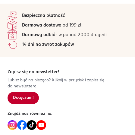
silikon, jednak jeśli powoduje dyskomfort lub reakcję
4,8
stopka
niepożądaną powinno się przerwać noszenie pończoch.
/5
Zastosowanie balsamu do ciała lub pudru może
Bezpieczna płatność
38 opinii
na podstawie
zmniejszyć przyczepność i żywotność silikonu.
Darmowa dostawa
od 199 zł
Wszystkie opinie są zweryfikowane zakupem.
PRODUCENT/PODMIOT ODPOWIEDZIALNY
Darmowy odbiór
w ponad 2000 drogerii
Jak działają opinie?
Ferax Sp. z o.o.
14 dni na zwrot zakupów
Łaska 197a
5
0
%
98-220
4
0
%
Zduńska Wola
3
0
%
biuro.sieci@ferax.com.pl
2
0
%
Zapisz się na newsletter!
438244459
1
0
%
Lubisz być na bieżąco? Kliknij w przycisk i zapisz się
PL-Polska
do newslettera.
Kod EAN
Dołączam!
Sortowanie wg
data: od najnowszej
5 900042 183660
Znajdź nas również na: