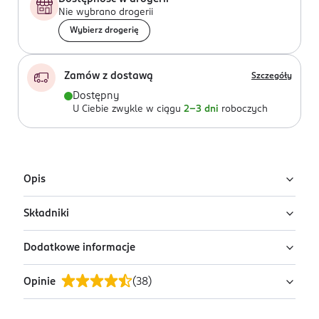
Nie wybrano drogerii
Wybierz drogerię
Zamów z dostawą
Szczegóły
Dostępny
U Ciebie zwykle w ciągu
2-3 dni
roboczych
Opis
Składniki
Pończochy samonośne wykonane z przędzy typu
elastan, przezroczyste, matowe, w części górnej doszyta
Dodatkowe informacje
gumokoronka.
Poliamid 85%, Elastan 15%.
Opinie
(
38
)
OSTRZEŻENIA DOTYCZĄCE BEZPIECZEŃSTWA
Uwaga: Podtrzymująca koronka posiada atestowany