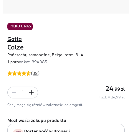
TYLKO U NAS
Gatta
Calze
Pończochy samonośne, Beige, rozm. 3-4
1 para
nr kat.
394985
(
38
)
24
,99
zł
1 szt. = 24,99 zł
Ceny mogą się różnić w zależności od drogerii.
Możliwości zakupu produktu
Dostępność w drogerii