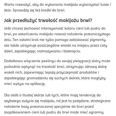
Warto rozważyć, aby do wykonania makijażu wykorzystać tusze i
żele. Sprawdzą się też kredki do brwi.
Jak przedłużyć trwałość makijażu brwi?
Jeśli chcesz zachować intensywność koloru cieni lub pudru do
brwi, po zakończeniu makijażu rozważ nałożenie przezroczystego
żelu. Ten ostatni krok nie tylko pomaga zablokować pigmenty,
ale także utrzymuje poszczególne włoski na miejscu przez cały
dzień, zapobiegając rozmazywaniu i blaknięciu.
Dodatkowo włączenie peelingu do swojej pielęgnacji skóry może
pośrednio wpłynąć na trwałość brwi, utrzymując zdrową skórę
wokół nich, zapewniając lepszą przyczepność produktów i
zapobiegając gromadzeniu się suchych skórek, które mogłyby
mieć wpływ na aplikację.
Dla osób o tłustej skórze lub tych, które mają tendencję do
szybszego zużycia się makijażu, niż jest to pożądane, strategiczne
nałożenie bazy przeznaczonej specjalnie do brwi przed
zaaplikowaniem cieni lub pudru do brwi może mieć ogromny