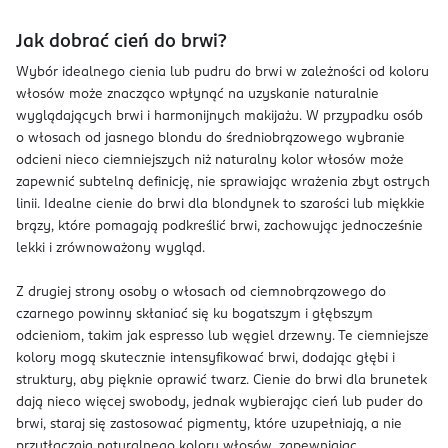
Jak dobrać cień do brwi?
Wybór idealnego cienia lub pudru do brwi w zależności od koloru
włosów może znacząco wpłynąć na uzyskanie naturalnie
wyglądających brwi i harmonijnych makijażu. W przypadku osób
o włosach od jasnego blondu do średniobrązowego wybranie
odcieni nieco ciemniejszych niż naturalny kolor włosów może
zapewnić subtelną definicję, nie sprawiając wrażenia zbyt ostrych
linii. Idealne cienie do brwi dla blondynek to szarości lub miękkie
brązy, które pomagają podkreślić brwi, zachowując jednocześnie
lekki i zrównoważony wygląd.
Z drugiej strony osoby o włosach od ciemnobrązowego do
czarnego powinny skłaniać się ku bogatszym i głębszym
odcieniom, takim jak espresso lub węgiel drzewny. Te ciemniejsze
kolory mogą skutecznie intensyfikować brwi, dodając głębi i
struktury, aby pięknie oprawić twarz. Cienie do brwi dla brunetek
dają nieco więcej swobody, jednak wybierając cień lub puder do
brwi, staraj się zastosować pigmenty, które uzupełniają, a nie
przytłaczają naturalnego koloru włosów, zapewniając