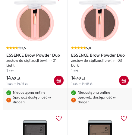
3,5
5,0
ESSENCE
Brow Powder Duo
ESSENCE
Brow Powder Duo
zestaw do stylizacji brwi, nr 01
zestaw do stylizacji brwi, nr 03
Light
Dark
1 szt.
1 szt.
14
14
,
49 zł
,
49 zł
1 szt. = 14,49 zł
1 szt. = 14,49 zł
Niedostępny online
Niedostępny online
Sprawdź dostępność w
Sprawdź dostępność w
drogerii
drogerii