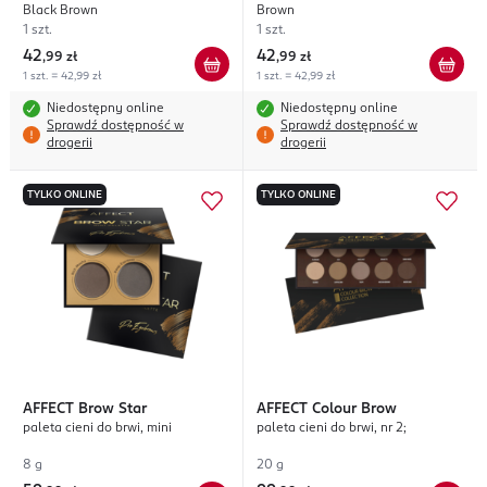
Black Brown
Brown
1 szt.
1 szt.
42
42
,
99 zł
,
99 zł
1 szt. = 42,99 zł
1 szt. = 42,99 zł
Niedostępny online
Niedostępny online
Sprawdź dostępność w
Sprawdź dostępność w
drogerii
drogerii
TYLKO ONLINE
TYLKO ONLINE
AFFECT
Brow Star
AFFECT
Colour Brow
paleta cieni do brwi, mini
paleta cieni do brwi, nr 2;
8 g
20 g