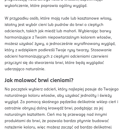
wykończenie, które poprawia ogólny wygląd.
W przypadku osób, które mają rude lub kasztanowe włosy,
istotny jest wybór cieni lub pudrów do brwi o ciepłych
odcieniach, takich jak miedź lub mahoń. Wybierając barwy
harmonizujące z Twoim niepowtarzalnym kolorem włosów,
możesz uzyskać żywy, a jednocześnie wyrafinowany wygląd,
który z wdziękiem podkreśli Twoje rysy twarzy. Stosowanie
odcieni harmonizujących z ciepłymi odcieniami czerwieni
przyczyni się do stworzenia brwi, które będą wyglądać
uderzająco naturalnie.
Jak malować brwi cieniami?
Na początek wybierz odcień, który najlepiej pasuje do Twojego
naturalnego koloru włosów, aby uzyskać jednolity i świeży
wygląd. Za pomocą skośnego pędzelka delikatnie wklep cień i
ostrożnie obrysuj dolną krawędź brwi, podążając za jej
naturalnym kształtem. Cień ma tę przewagę nad innymi
produktami do brwi, że pozwala bardzo płynnie budować
natężenie koloru, więc możesz zacząć od bardzo delikatnej