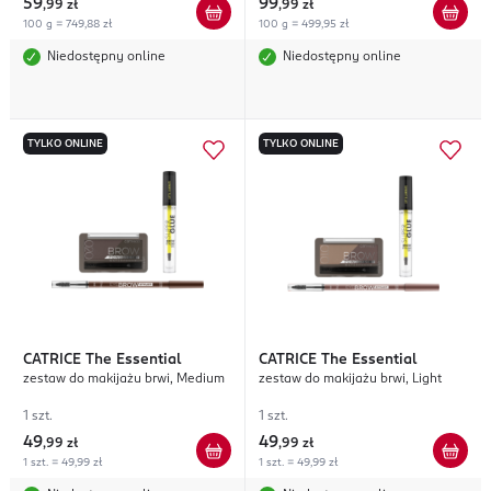
59
99
,
99 zł
,
99 zł
100 g = 749,88 zł
100 g = 499,95 zł
Niedostępny online
Niedostępny online
TYLKO ONLINE
TYLKO ONLINE
CATRICE
The Essential
CATRICE
The Essential
zestaw do makijażu brwi, Medium
zestaw do makijażu brwi, Light
1 szt.
1 szt.
49
49
,
99 zł
,
99 zł
1 szt. = 49,99 zł
1 szt. = 49,99 zł