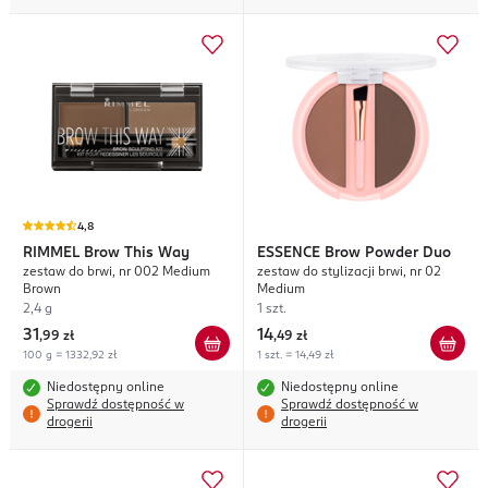
4,8
RIMMEL
Brow This Way
ESSENCE
Brow Powder Duo
zestaw do brwi, nr 002 Medium
zestaw do stylizacji brwi, nr 02
Brown
Medium
2,4 g
1 szt.
31
14
,
99 zł
,
49 zł
100 g = 1332,92 zł
1 szt. = 14,49 zł
Niedostępny online
Niedostępny online
Sprawdź dostępność w
Sprawdź dostępność w
drogerii
drogerii