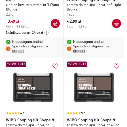
NAM
WIBO
Shaping Kit Shape &
cień do brwi, w blistrze, nr 3 Warm
zestaw do makijażu brwi, nr 3 Light
Define
Blonde
Brown;
2,5 g
1 szt.
13
42
,
49 zł
,
99 zł
100 g = 539,60 zł
1 szt. = 42,99 zł
Najniższa cena:
24
,99
zł
Niedostępny online
Niedostępny online
Sprawdź dostępność w
Sprawdź dostępność w
drogerii
drogerii
TYLKO U NAS
TYLKO U NAS
4,3
5,0
WIBO
Shaping Kit Shape &
WIBO
Shaping Kit Shape &
zestaw do makijażu brwi, nr 5
zestaw do makijażu brwi, nr 4 Cool
Define
Define