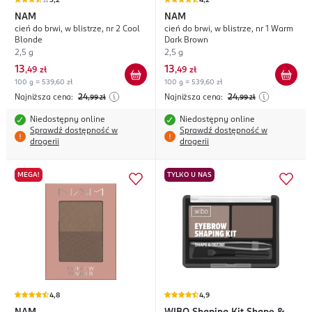
3,2
4,2
NAM
NAM
cień do brwi, w blistrze, nr 2 Cool
cień do brwi, w blistrze, nr 1 Warm
Blonde
Dark Brown
2,5 g
2,5 g
13
13
,
49 zł
,
49 zł
100 g = 539,60 zł
100 g = 539,60 zł
Najniższa cena:
24
Najniższa cena:
24
,99
zł
,99
zł
Niedostępny online
Niedostępny online
Sprawdź dostępność w
Sprawdź dostępność w
drogerii
drogerii
MEGA!
TYLKO U NAS
4,8
4,9