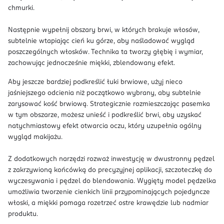
chmurki.
Następnie wypełnij obszary brwi, w których brakuje włosów,
subtelnie wtapiając cień ku górze, aby naśladować wygląd
poszczególnych włosków. Technika ta tworzy głębię i wymiar,
zachowując jednocześnie miękki, zblendowany efekt.
Aby jeszcze bardziej podkreślić łuki brwiowe, użyj nieco
jaśniejszego odcienia niż początkowo wybrany, aby subtelnie
zarysować kość brwiową. Strategicznie rozmieszczając pasemka
w tym obszarze, możesz unieść i podkreślić brwi, aby uzyskać
natychmiastowy efekt otwarcia oczu, który uzupełnia ogólny
wygląd makijażu.
Z dodatkowych narzędzi rozważ inwestycję w dwustronny pędzel
z zakrzywioną końcówką do precyzyjnej aplikacji, szczoteczkę do
wyczesywania i pędzel do blendowania. Wygięty model pędzelka
umożliwia tworzenie cienkich linii przypominających pojedyncze
włoski, a miękki pomaga rozetrzeć ostre krawędzie lub nadmiar
produktu.