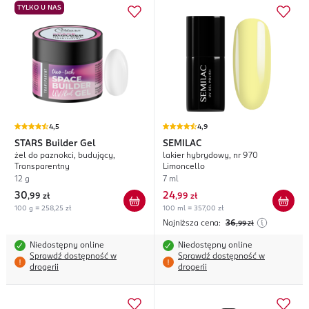
TYLKO U NAS
4,5
4,9
STARS
Builder Gel
SEMILAC
żel do paznokci, budujący,
lakier hybrydowy, nr 970
Transparentny
Limoncello
12 g
7 ml
30
24
,
99 zł
,
99 zł
100 g = 258,25 zł
100 ml = 357,00 zł
Najniższa cena:
36
,99
zł
Niedostępny online
Niedostępny online
Sprawdź dostępność w
Sprawdź dostępność w
drogerii
drogerii