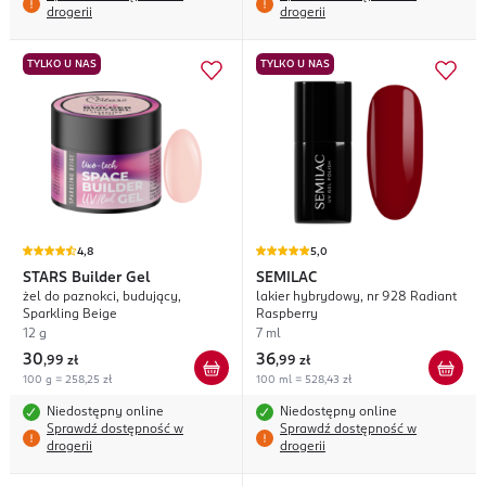
drogerii
drogerii
TYLKO U NAS
TYLKO U NAS
4,8
5,0
STARS
Builder Gel
SEMILAC
żel do paznokci, budujący,
lakier hybrydowy, nr 928 Radiant
Sparkling Beige
Raspberry
12 g
7 ml
30
36
,
99 zł
,
99 zł
100 g = 258,25 zł
100 ml = 528,43 zł
Niedostępny online
Niedostępny online
Sprawdź dostępność w
Sprawdź dostępność w
drogerii
drogerii