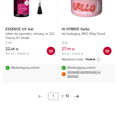
ESSENCE
UV Gel
HI HYBRID
Gello
lakier do paznokci, żelowy, nr 222
żel budujący, #02 Silky Cloud
Cherry On Shake
5 ml
12 g
22
27
,
49 zł
,
99 zł
100 ml = 449,80 zł
100 g = 233,25 zł
Najniższa cena:
41
,99
zł
Niedostępny online
Niedostępny online
Sprawdź dostępność w
drogerii
z
13