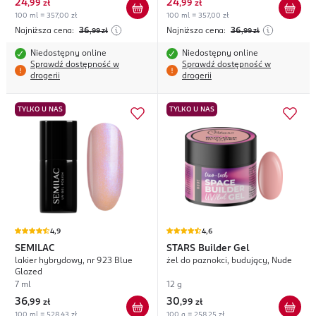
24
24
,
99 zł
,
99 zł
100 ml = 357,00 zł
100 ml = 357,00 zł
Najniższa cena:
36
Najniższa cena:
36
,99
zł
,99
zł
Niedostępny online
Niedostępny online
Sprawdź dostępność w
Sprawdź dostępność w
drogerii
drogerii
TYLKO U NAS
TYLKO U NAS
4,9
4,6
SEMILAC
STARS
Builder Gel
lakier hybrydowy, nr 923 Blue
żel do paznokci, budujący, Nude
Glazed
7 ml
12 g
36
30
,
99 zł
,
99 zł
100 ml = 528,43 zł
100 g = 258,25 zł