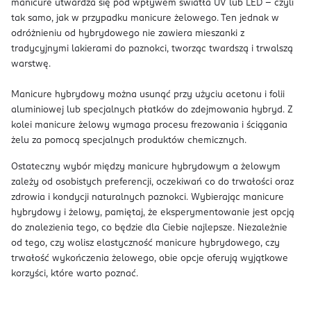
manicure utwardza się pod wpływem światła UV lub LED – czyli
tak samo, jak w przypadku manicure żelowego. Ten jednak w
odróżnieniu od hybrydowego nie zawiera mieszanki z
tradycyjnymi lakierami do paznokci, tworząc twardszą i trwalszą
warstwę.
Manicure hybrydowy można usunąć przy użyciu acetonu i folii
aluminiowej lub specjalnych płatków do zdejmowania hybryd. Z
kolei manicure żelowy wymaga procesu frezowania i ściągania
żelu za pomocą specjalnych produktów chemicznych.
Ostateczny wybór między manicure hybrydowym a żelowym
zależy od osobistych preferencji, oczekiwań co do trwałości oraz
zdrowia i kondycji naturalnych paznokci. Wybierając manicure
hybrydowy i żelowy, pamiętaj, że eksperymentowanie jest opcją
do znalezienia tego, co będzie dla Ciebie najlepsze. Niezależnie
od tego, czy wolisz elastyczność manicure hybrydowego, czy
trwałość wykończenia żelowego, obie opcje oferują wyjątkowe
korzyści, które warto poznać.