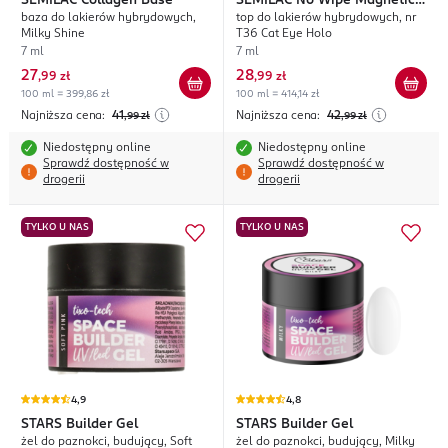
SEMILAC
Collagen Base
SEMILAC
No Wipe Magnetic
baza do lakierów hybrydowych,
top do lakierów hybrydowych, nr
Effect
Milky Shine
T36 Cat Eye Holo
7 ml
7 ml
27
28
,
99 zł
,
99 zł
100 ml = 399,86 zł
100 ml = 414,14 zł
Najniższa cena:
41
Najniższa cena:
42
,99
zł
,99
zł
Niedostępny online
Niedostępny online
Sprawdź dostępność w
Sprawdź dostępność w
drogerii
drogerii
TYLKO U NAS
TYLKO U NAS
4,9
4,8
STARS
Builder Gel
STARS
Builder Gel
żel do paznokci, budujący, Soft
żel do paznokci, budujący, Milky