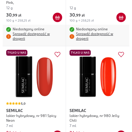
Pink,
12 g
12 g
30
30
,
99 zł
,
99 zł
100 g = 258,25 zł
100 g = 258,25 zł
Niedostępny online
Niedostępny online
Sprawdź dostępność w
Sprawdź dostępność w
drogerii
drogerii
TYLKO U NAS
TYLKO U NAS
5,0
SEMILAC
SEMILAC
lakier hybrydowy, nr 981 Spicy
lakier hybrydowy, nr 980 Jelly
Neon
Chili
7 ml
7 ml