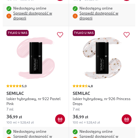
Niedostępny online
Niedostępny online
Sprawdź dostępność w
Sprawdź dostępność w
drogerii
drogerii
TYLKO U NAS
TYLKO U NAS
5,0
4,8
SEMILAC
SEMILAC
lakier hybrydowy, nr 922 Pastel
lakier hybrydowy, nr 926 Princess
Pink
Drops
7 ml
7 ml
36
36
,
99 zł
,
99 zł
100 ml = 528,43 zł
100 ml = 528,43 zł
Niedostępny online
Niedostępny online
Sprawdź dostępność w
Sprawdź dostępność w