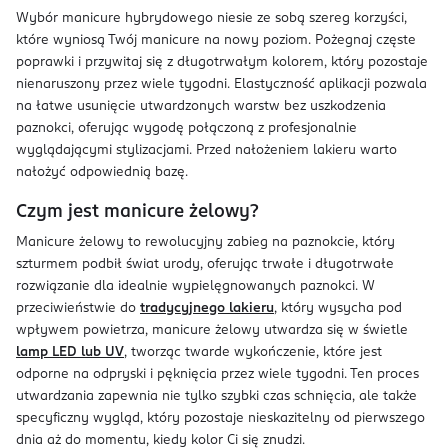
Wybór manicure hybrydowego niesie ze sobą szereg korzyści,
które wyniosą Twój manicure na nowy poziom. Pożegnaj częste
poprawki i przywitaj się z długotrwałym kolorem, który pozostaje
nienaruszony przez wiele tygodni. Elastyczność aplikacji pozwala
na łatwe usunięcie utwardzonych warstw bez uszkodzenia
paznokci, oferując wygodę połączoną z profesjonalnie
wyglądającymi stylizacjami. Przed nałożeniem lakieru warto
nałożyć odpowiednią bazę.
Czym jest manicure żelowy?
Manicure żelowy to rewolucyjny zabieg na paznokcie, który
szturmem podbił świat urody, oferując trwałe i długotrwałe
rozwiązanie dla idealnie wypielęgnowanych paznokci. W
przeciwieństwie do
tradycyjnego lakieru
, który wysycha pod
wpływem powietrza, manicure żelowy utwardza się w świetle
lamp LED lub UV
, tworząc twarde wykończenie, które jest
odporne na odpryski i pęknięcia przez wiele tygodni. Ten proces
utwardzania zapewnia nie tylko szybki czas schnięcia, ale także
specyficzny wygląd, który pozostaje nieskazitelny od pierwszego
dnia aż do momentu, kiedy kolor Ci się znudzi.