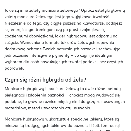
Jakie są inne zalety manicure żelowego? Oprócz estetyki główną
zaletą manicure żelowego jest jego wyjątkowa trwałość.
Niezależnie od tego, czy ciągle piszesz na klawiaturze, oddajesz
się energicznym treningom czy po prostu zajmujesz się
codziennymi obowiązkami, lakier hybrydowy jest odporny na
zużycie. Wzmocniona formuła lakierów żelowych zapewnia
dodatkową ochronę Twoich naturalnych paznokci, zachowując
jednocześnie intensywne pigmenty – co czyni je idealnym
wyborem dla osób poszukujących trwałej perfekcji bez częstych
poprawek.
Czym się różni hybryda od żelu?
Manicure hybrydowy i manicure żelowy to dwie różne metody
pielęgnacji i
zdobienia paznokci
– chociaż mogą wydawać się
podobne, to główne różnice między nimi dotyczą zastosowanych
materiałów, metod utwardzania czy usuwania.
Manicure hybrydowy wykorzystuje specjalne lakiery, które są
mieszanką tradycyjnych lakierów do paznokci i żeli. Ten rodzaj