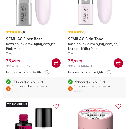
5,0
4,7
SEMILAC
Fiber Base
SEMILAC
Skin Tone
baza do lakierów hybrydowych,
baza do lakierów hybrydowych,
Pink Milk
kryjąca, Milky Pink
7 ml
7 ml
23
28
,
49 zł
,
99 zł
100 ml = 335,57 zł
100 ml = 414,14 zł
Najniższa cena:
34
Najniższa cena:
43
,99
zł
,99
zł
Niedostępny online
Niedostępny online
Sprawdź dostępność w
Sprawdź dostępność w
drogerii
drogerii
TYLKO ONLINE