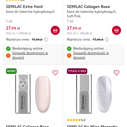
5,0
SEMILAC
Extra Hard
SEMILAC
Collagen Base
baza do lakierów hybrydowych
baza do lakierów hybrydowych,
Soft Pink
7 ml
7 ml
27
27
,
99 zł
,
99 zł
100 ml = 399,86 zł
100 ml = 399,86 zł
Najniższa cena:
41
Najniższa cena:
41
,99
zł
,99
zł
Niedostępny online
Niedostępny online
Sprawdź dostępność w
Sprawdź dostępność w
drogerii
drogerii
NOWE
TYLKO U NAS
5,0