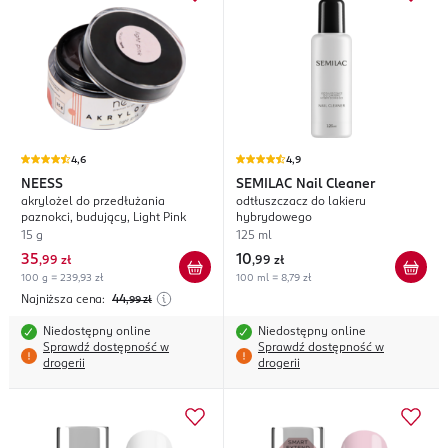
4,6
4,9
NEESS
SEMILAC
Nail Cleaner
akrylożel do przedłużania
odtłuszczacz do lakieru
paznokci, budujący, Light Pink
hybrydowego
15 g
125 ml
35
10
,
99 zł
,
99 zł
100 g = 239,93 zł
100 ml = 8,79 zł
Najniższa cena:
44
,99
zł
Niedostępny online
Niedostępny online
Sprawdź dostępność w
Sprawdź dostępność w
drogerii
drogerii