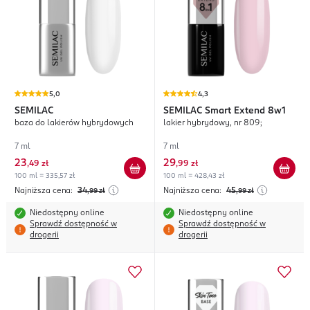
5,0
4,3
SEMILAC
SEMILAC
Smart Extend 8w1
baza do lakierów hybrydowych
lakier hybrydowy, nr 809;
7 ml
7 ml
23
29
,
49 zł
,
99 zł
100 ml = 335,57 zł
100 ml = 428,43 zł
Najniższa cena:
34
Najniższa cena:
45
,99
zł
,99
zł
Niedostępny online
Niedostępny online
Sprawdź dostępność w
Sprawdź dostępność w
drogerii
drogerii