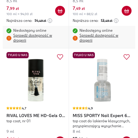
8,5 ml
8,5 ml
7
7
,
99 zł
,
49 zł
100 ml = 94,00 zł
100 ml = 88,12 zł
Najniższa cena:
14
Najniższa cena:
13
,49
zł
,49
zł
Niedostępny online
Niedostępny online
Sprawdź dostępność w
Sprawdź dostępność w
drogerii
drogerii
TYLKO U NAS
TYLKO U NAS
4,7
4,9
RIVAL LOVES ME
HD-Gels On
MISS SPORTY
Nail Expert 60
top coat, nr 01
top coat do lakierów klasycznych,
The Go
Sec
przyspieszający wysychanie
lakieru
9 ml
8 ml