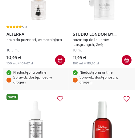
5,0
ALTERRA
STUDIO LONDON BY
baza do paznokci, wzmacniająca
baza-top do lakierów
SUPERDRUG
klasycznych, 2w1;
10,5 ml
10 ml
10
11
,
99 zł
,
99 zł
100 ml = 104,67 zł
100 ml = 119,90 zł
Niedostępny online
Niedostępny online
Sprawdź dostępność w
Sprawdź dostępność w
drogerii
drogerii
NOWE