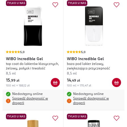
TYLKO U NAS
TYLKO U NAS
5,0
5,0
WIBO
Incredible Gel
WIBO
Incredible Gel
top coat do lakierów klasycznych,
baza pod lakier żelowy,
żelowy, połysk i trwałość
zwiększająca przyczepność
8,5 ml
8,5 ml
15
14
,
99 zł
,
49 zł
100 ml = 188,12 zł
100 ml = 170,47 zł
Niedostępny online
Niedostępny online
Sprawdź dostępność w
Sprawdź dostępność w
drogerii
drogerii
TYLKO U NAS
TYLKO U NAS