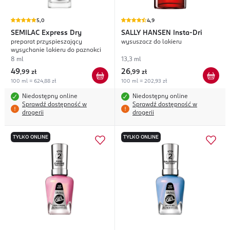
5,0
4,9
SEMILAC
Express Dry
SALLY HANSEN
Insta-Dri
preparat przyspieszający
wysuszacz do lakieru
wysychanie lakieru do paznokci
8 ml
13,3 ml
49
26
,
99 zł
,
99 zł
100 ml = 624,88 zł
100 ml = 202,93 zł
Niedostępny online
Niedostępny online
Sprawdź dostępność w
Sprawdź dostępność w
drogerii
drogerii
TYLKO ONLINE
TYLKO ONLINE