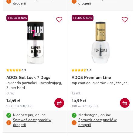
drogerii
drogerii
TYLKO U NAS
TYLKO U NAS
4,9
4,6
ADOS
Gel Lack 7 Days
ADOS
Premium Line
lakier do paznokci, utwardzający,
top coat do lakierów klasycznych
Super Hard
8 ml
12 ml
13
15
,
49 zł
,
99 zł
100 ml = 168,63 zł
100 ml = 133,25 zł
Niedostępny online
Niedostępny online
Sprawdź dostępność w
Sprawdź dostępność w
drogerii
drogerii