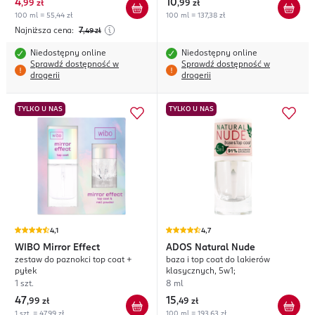
4
10
,
99 zł
,
99 zł
100 ml = 55,44 zł
100 ml = 137,38 zł
Najniższa cena:
7
,49
zł
Niedostępny online
Niedostępny online
Sprawdź dostępność w
Sprawdź dostępność w
drogerii
drogerii
TYLKO U NAS
TYLKO U NAS
4,1
4,7
WIBO
Mirror Effect
ADOS
Natural Nude
zestaw do paznokci top coat +
baza i top coat do lakierów
pyłek
klasycznych, 5w1;
1 szt.
8 ml
47
15
,
99 zł
,
49 zł
1 szt. = 47,99 zł
100 ml = 193,63 zł