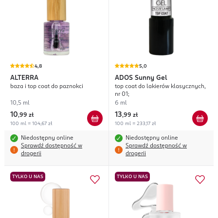
4,8
5,0
ALTERRA
ADOS
Sunny Gel
baza i top coat do paznokci
top coat do lakierów klasycznych,
nr 01;
10,5 ml
6 ml
10
13
,
99 zł
,
99 zł
100 ml = 104,67 zł
100 ml = 233,17 zł
Niedostępny online
Niedostępny online
Sprawdź dostępność w
Sprawdź dostępność w
drogerii
drogerii
TYLKO U NAS
TYLKO U NAS