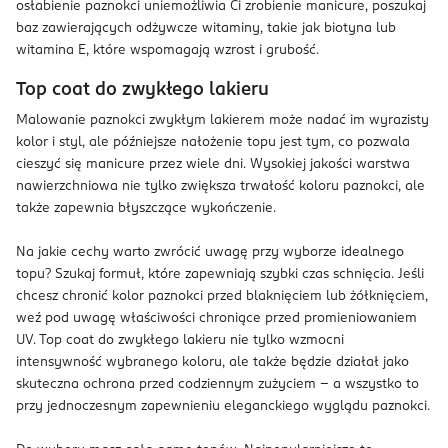
osłabienie paznokci uniemożliwia Ci zrobienie manicure, poszukaj
baz zawierających odżywcze witaminy, takie jak biotyna lub
witamina E, które wspomagają wzrost i grubość.
Top coat do zwykłego lakieru
Malowanie paznokci zwykłym lakierem może nadać im wyrazisty
kolor i styl, ale późniejsze nałożenie topu jest tym, co pozwala
cieszyć się manicure przez wiele dni. Wysokiej jakości warstwa
nawierzchniowa nie tylko zwiększa trwałość koloru paznokci, ale
także zapewnia błyszczące wykończenie.
Na jakie cechy warto zwrócić uwagę przy wyborze idealnego
topu? Szukaj formuł, które zapewniają szybki czas schnięcia. Jeśli
chcesz chronić kolor paznokci przed blaknięciem lub żółknięciem,
weź pod uwagę właściwości chroniące przed promieniowaniem
UV. Top coat do zwykłego lakieru nie tylko wzmocni
intensywność wybranego koloru, ale także będzie działał jako
skuteczna ochrona przed codziennym zużyciem – a wszystko to
przy jednoczesnym zapewnieniu eleganckiego wyglądu paznokci.