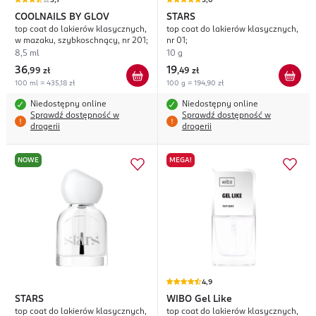
3,7
5,0
COOLNAILS BY GLOV
STARS
top coat do lakierów klasycznych,
top coat do lakierów klasycznych,
w mazaku, szybkoschnący, nr 201;
nr 01;
8,5 ml
10 g
36
19
,
99 zł
,
49 zł
100 ml = 435,18 zł
100 g = 194,90 zł
Niedostępny online
Niedostępny online
Sprawdź dostępność w
Sprawdź dostępność w
drogerii
drogerii
NOWE
MEGA!
4,9
STARS
WIBO
Gel Like
top coat do lakierów klasycznych,
top coat do lakierów klasycznych,