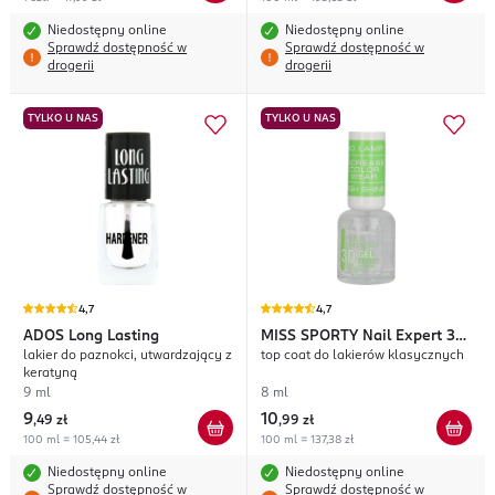
Niedostępny online
Niedostępny online
Sprawdź dostępność w
Sprawdź dostępność w
drogerii
drogerii
TYLKO U NAS
TYLKO U NAS
4,7
4,7
ADOS
Long Lasting
MISS SPORTY
Nail Expert 3D
lakier do paznokci, utwardzający z
top coat do lakierów klasycznych
Gel Expert
keratyną
9 ml
8 ml
9
10
,
49 zł
,
99 zł
100 ml = 105,44 zł
100 ml = 137,38 zł
Niedostępny online
Niedostępny online
Sprawdź dostępność w
Sprawdź dostępność w