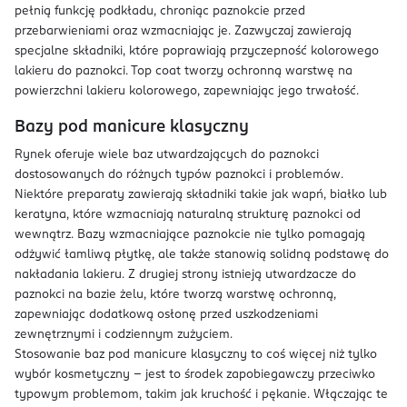
pełnią funkcję podkładu, chroniąc paznokcie przed
przebarwieniami oraz wzmacniając je. Zazwyczaj zawierają
specjalne składniki, które poprawiają przyczepność kolorowego
lakieru do paznokci. Top coat tworzy ochronną warstwę na
powierzchni lakieru kolorowego, zapewniając jego trwałość.
Bazy pod manicure klasyczny
Rynek oferuje wiele baz utwardzających do paznokci
dostosowanych do różnych typów paznokci i problemów.
Niektóre preparaty zawierają składniki takie jak wapń, białko lub
keratyna, które wzmacniają naturalną strukturę paznokci od
wewnątrz. Bazy wzmacniające paznokcie nie tylko pomagają
odżywić łamliwą płytkę, ale także stanowią solidną podstawę do
nakładania lakieru. Z drugiej strony istnieją utwardzacze do
paznokci na bazie żelu, które tworzą warstwę ochronną,
zapewniając dodatkową osłonę przed uszkodzeniami
zewnętrznymi i codziennym zużyciem.
Stosowanie baz pod manicure klasyczny to coś więcej niż tylko
wybór kosmetyczny – jest to środek zapobiegawczy przeciwko
typowym problemom, takim jak kruchość i pękanie. Włączając te