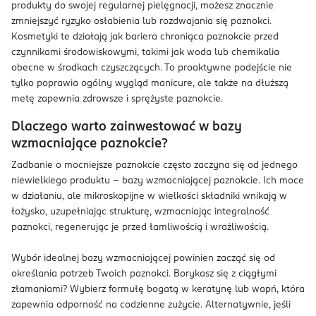
produkty do swojej regularnej pielęgnacji, możesz znacznie
zmniejszyć ryzyko osłabienia lub rozdwajania się paznokci.
Kosmetyki te działają jak bariera chroniąca paznokcie przed
czynnikami środowiskowymi, takimi jak woda lub chemikalia
obecne w środkach czyszczących. To proaktywne podejście nie
tylko poprawia ogólny wygląd manicure, ale także na dłuższą
metę zapewnia zdrowsze i sprężyste paznokcie.
Dlaczego warto zainwestować w bazy
wzmacniające paznokcie?
Zadbanie o mocniejsze paznokcie często zaczyna się od jednego
niewielkiego produktu – bazy wzmacniającej paznokcie. Ich moce
w działaniu, ale mikroskopijne w wielkości składniki wnikają w
łożysko, uzupełniając strukturę, wzmacniając integralność
paznokci, regenerując je przed łamliwością i wrażliwością.
Wybór idealnej bazy wzmacniającej powinien zacząć się od
określania potrzeb Twoich paznokci. Borykasz się z ciągłymi
złamaniami? Wybierz formułę bogatą w keratynę lub wapń, która
zapewnia odporność na codzienne zużycie. Alternatywnie, jeśli