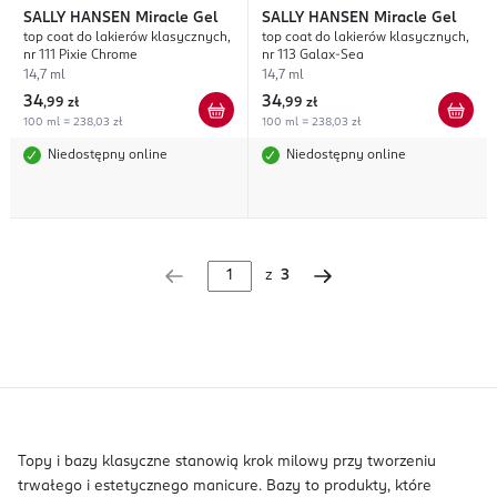
SALLY HANSEN
Miracle Gel
SALLY HANSEN
Miracle Gel
top coat do lakierów klasycznych,
top coat do lakierów klasycznych,
nr 111 Pixie Chrome
nr 113 Galax-Sea
14,7 ml
14,7 ml
34
34
,
99 zł
,
99 zł
100 ml = 238,03 zł
100 ml = 238,03 zł
Niedostępny online
Niedostępny online
z
3
Topy i bazy klasyczne stanowią krok milowy przy tworzeniu
trwałego i estetycznego manicure. Bazy to produkty, które