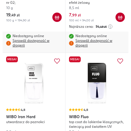
nr 02;
efekt żelowy
10 g
8,5 ml
19
7
,
49 zł
,
99 zł
100 g = 194,90 zł
100 ml = 94,00 zł
Najniższa cena:
14
,49
zł
Niedostępny online
Niedostępny online
Sprawdź dostępność w
Sprawdź dostępność w
drogerii
drogerii
MEGA!
MEGA!
4,8
4,8
WIBO
Iron Hard
WIBO
Fluo
utwardzacz do paznokci
top coat do lakierów klasycznych,
świecący pod światłem UV