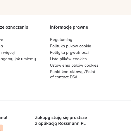
Sortowanie wg
data: od najnowszej
ze oznaczenia
Informacje prawne
we
Regulaminy
ga
Polityka plików
cookie
 więcej
Polityka prywatności
agamy jak umiemy
Lista plików
cookies
Ustawienia plików
cookies
Punkt kontaktowy/
Point
of contact DSA
nna!
Zakupy stają się prostsze
z aplikacją Rossmann PL