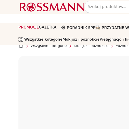
PROMOCJE
GAZETKA
☀️ PORADNIK SPF
🧑🏻‍🍳 PRZYDATNE
Wszystkie kategorie
Makijaż i paznokcie
Pielęgnacja i h
Wszystkie kategorie
Makijaż i paznokcie
Paznok