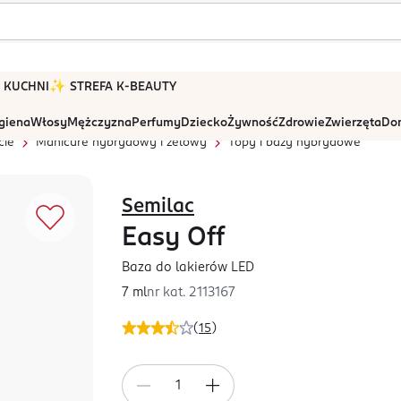
 W KUCHNI
✨ STREFA K-BEAUTY
igiena
Włosy
Mężczyzna
Perfumy
Dziecko
Żywność
Zdrowie
Zwierzęta
Dom
cie
Manicure hybrydowy i żelowy
Topy i bazy hybrydowe
Semilac
Easy Off
Baza do lakierów LED
7 ml
nr kat.
2113167
(
15
)