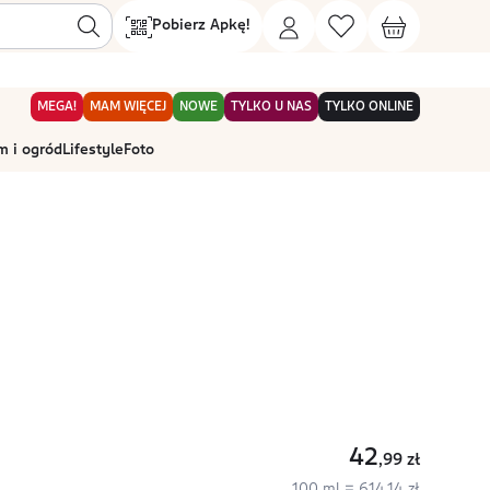
Pobierz Apkę!
MEGA!
MAM WIĘCEJ
NOWE
TYLKO U NAS
TYLKO ONLINE
 i ogród
Lifestyle
Foto
42
,99
zł
100 ml = 614,14 zł