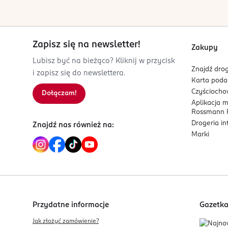
62-002 Jelonek
Kod EAN
5 902751 474312
Zapisz się na newsletter!
Zakupy
Lubisz być na bieżąco? Kliknij w przycisk
Znajdź drog
i zapisz się do newslettera.
Karta pod
Czyścioch
Dołączam!
Aplikacja 
Rossmann P
Drogeria i
Znajdź nas również na:
Marki
Przydatne informacje
Gazetk
Jak złożyć zamówienie?