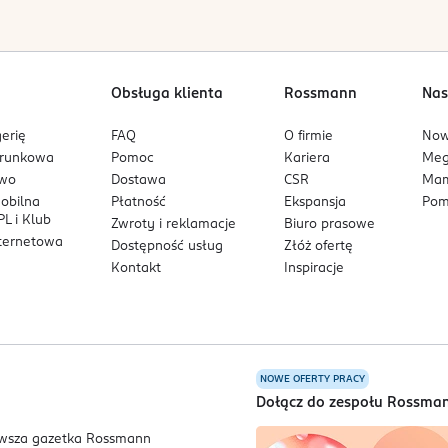
Obsługa klienta
Rossmann
Nas
erię
FAQ
O firmie
No
arunkowa
Pomoc
Kariera
Me
owo
Dostawa
CSR
Mam
mobilna
Płatność
Ekspansja
Pom
L i Klub
Zwroty i reklamacje
Biuro prasowe
nternetowa
Dostępność usług
Złóż ofertę
Kontakt
Inspiracje
NOWE OFERTY PRACY
a
Dołącz do zespołu Rossma