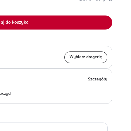
aj do koszyka
Wybierz drogerię
Szczegóły
oczych