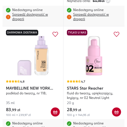
Najniższa cena:
60
,99
zł
Niedostępny online
Niedostępny online
Sprawdź dostępność w
Sprawdź dostępność w
drogerii
drogerii
DARMOWA DOSTAWA
TYLKO U NAS
4,8
4,7
MAYBELLINE NEW YORK
STARS
Star Reacher
podkład do twarzy, nr 118;
fluid do twarzy, upiększający,
Super Stay Lumi-Matte
kryjący, nr 02 Neutral Light
35 ml
20 g
83
28
,
99 zł
,
99 zł
100 ml = 239,97 zł
100 g = 144,95 zł
Niedostępny online
Niedostępny online