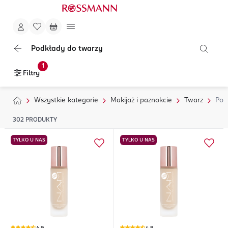
Podkłady do twarzy
1
Filtry
Wszystkie kategorie
Makijaż i paznokcie
Twarz
Pod
302
PRODUKTY
TYLKO U NAS
TYLKO U NAS