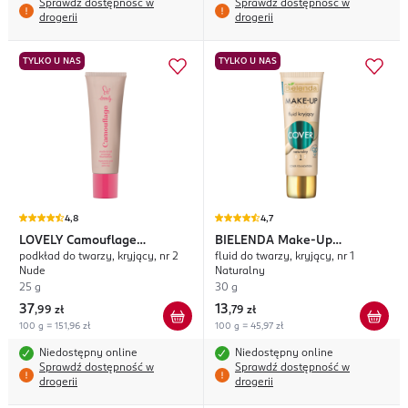
Sprawdź dostępność w
Sprawdź dostępność w
drogerii
drogerii
TYLKO U NAS
TYLKO U NAS
4,8
4,7
LOVELY
Camouflage
BIELENDA
Make-Up
podkład do twarzy, kryjący, nr 2
fluid do twarzy, kryjący, nr 1
Foundation Matte & Full
Academie Cover
Nude
Naturalny
25 g
30 g
37
13
,
99 zł
,
79 zł
100 g = 151,96 zł
100 g = 45,97 zł
Niedostępny online
Niedostępny online
Sprawdź dostępność w
Sprawdź dostępność w
drogerii
drogerii