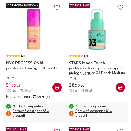
DARMOWA DOSTAWA
TYLKO U NAS
4,3
4,9
NYX PROFESSIONAL
STARS
Moon Touch
podkład do twarzy, nr 08 Vanilla
podkład do twarzy, upiększająco-
MAKEUP
Make'EM Wonder
pielęgnujący, nr 03 Peach Medium
30 ml
25 g
51
28
,
99 zł
,
99 zł
100 ml = 173,30 zł
100 g = 115,96 zł
Najniższa cena:
72
,99
zł
Niedostępny online
Niedostępny online
Sprawdź dostępność w
Sprawdź dostępność w
drogerii
drogerii
TYLKO U NAS
TYLKO U NAS