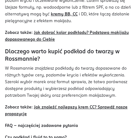
poziom krycia i oczekiwane wykończenie. Latem sprawdzą się
lżejsze formuły, np. wodoodporne lub z filtrem SPF, a na co dzień
alternatywą mogą być
kremy BB, CC
i DD, które łączą działanie
pielęgnacyjne z efektem makijażu.
Zobacz także:
Jak dobrać kolor podkładu? Podstawa makijażu
dopasowanego do Ciebie
Dlaczego warto kupić podkład do twarzy w
Rossmannie?
W Rossmannie znajdziesz podkłady do twarzy dopasowane do
różnych typów cery, poziomów krycia i efektów wykończenia.
Szeroki wybór marek oraz formuł sprawia, że łatwo porównasz
dostępne produkty i wybierzesz podkład odpowiadający
potrzebom Twojej skóry oraz preferencjom makijażowym.
Zobacz także:
Jak znaleźć najlepszy krem CC? Sprawdź nasze
propozycje
FAQ – najczęściej zadawane pytania
Czy podkład i fluid to to samo?