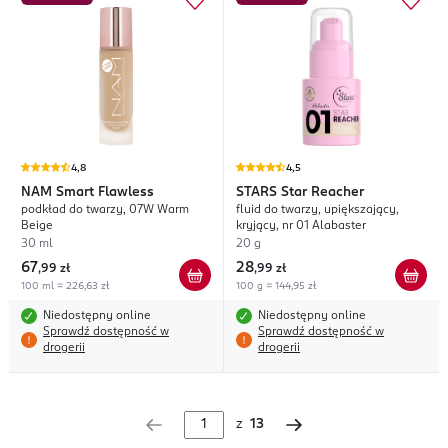
4,8
4,5
NAM
Smart Flawless
STARS
Star Reacher
podkład do twarzy, 07W Warm
fluid do twarzy, upiększający,
Beige
kryjący, nr 01 Alabaster
30 ml
20 g
67
28
,
99 zł
,
99 zł
100 ml = 226,63 zł
100 g = 144,95 zł
Niedostępny online
Niedostępny online
Sprawdź dostępność w
Sprawdź dostępność w
drogerii
drogerii
z
13