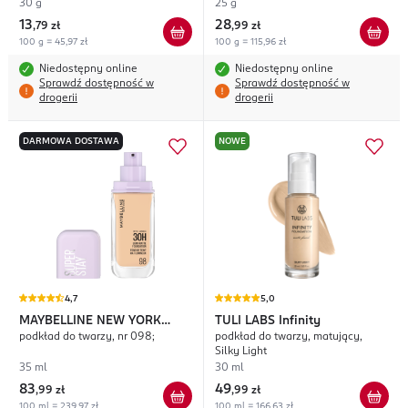
30 g
25 g
13
28
,
79 zł
,
99 zł
100 g = 45,97 zł
100 g = 115,96 zł
Niedostępny online
Niedostępny online
Sprawdź dostępność w
Sprawdź dostępność w
drogerii
drogerii
DARMOWA DOSTAWA
NOWE
4,7
5,0
MAYBELLINE NEW YORK
TULI LABS
Infinity
podkład do twarzy, nr 098;
podkład do twarzy, matujący,
Super Stay Lumi-Matte
Silky Light
35 ml
30 ml
83
49
,
99 zł
,
99 zł
100 ml = 239,97 zł
100 ml = 166,63 zł