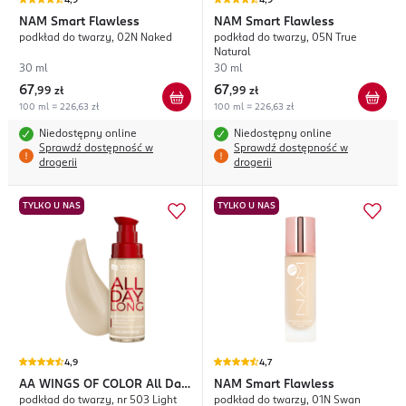
4,9
4,9
NAM
Smart Flawless
NAM
Smart Flawless
podkład do twarzy, 02N Naked
podkład do twarzy, 05N True
Natural
30 ml
30 ml
67
67
,
99 zł
,
99 zł
100 ml = 226,63 zł
100 ml = 226,63 zł
Niedostępny online
Niedostępny online
Sprawdź dostępność w
Sprawdź dostępność w
drogerii
drogerii
TYLKO U NAS
TYLKO U NAS
4,9
4,7
AA WINGS OF COLOR
All Day
NAM
Smart Flawless
podkład do twarzy, nr 503 Light
podkład do twarzy, 01N Swan
Long