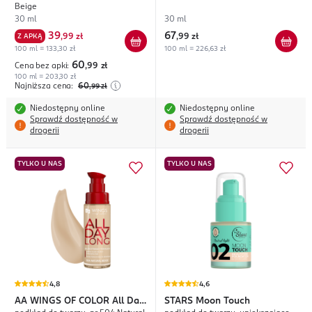
Beige
30 ml
30 ml
39
67
Z APKĄ
,
99 zł
,
99 zł
100 ml = 133,30 zł
100 ml = 226,63 zł
60
Cena bez apki:
,99
zł
100 ml = 203,30 zł
Najniższa cena:
60
,99
zł
Niedostępny online
Niedostępny online
Sprawdź dostępność w
Sprawdź dostępność w
drogerii
drogerii
TYLKO U NAS
TYLKO U NAS
4,8
4,6
AA WINGS OF COLOR
All Day
STARS
Moon Touch