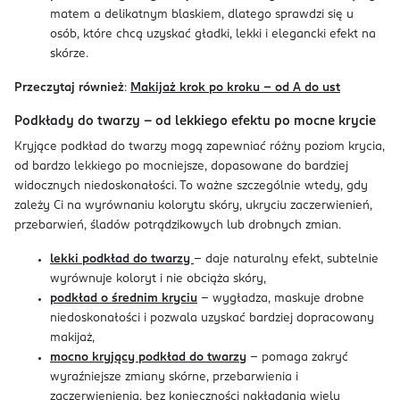
matem a delikatnym blaskiem, dlatego sprawdzi się u
osób, które chcą uzyskać gładki, lekki i elegancki efekt na
skórze.
Przeczytaj również
:
Makijaż krok po kroku – od A do ust
Podkłady do twarzy – od lekkiego efektu po mocne krycie
Kryjące podkład do twarzy mogą zapewniać różny poziom krycia,
od bardzo lekkiego po mocniejsze, dopasowane do bardziej
widocznych niedoskonałości. To ważne szczególnie wtedy, gdy
zależy Ci na wyrównaniu kolorytu skóry, ukryciu zaczerwienień,
przebarwień, śladów potrądzikowych lub drobnych zmian.
lekki podkład do twarzy
– daje naturalny efekt, subtelnie
wyrównuje koloryt i nie obciąża skóry,
podkład o średnim kryciu
– wygładza, maskuje drobne
niedoskonałości i pozwala uzyskać bardziej dopracowany
makijaż,
mocno kryjący podkład do twarzy
– pomaga zakryć
wyraźniejsze zmiany skórne, przebarwienia i
zaczerwienienia, bez konieczności nakładania wielu