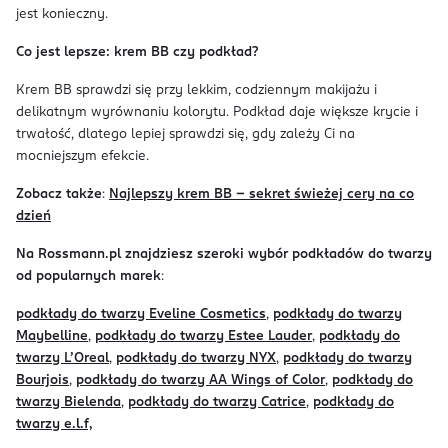
jest konieczny.
Co jest lepsze: krem BB czy podkład?
Krem BB sprawdzi się przy lekkim, codziennym makijażu i
delikatnym wyrównaniu kolorytu. Podkład daje większe krycie i
trwałość, dlatego lepiej sprawdzi się, gdy zależy Ci na
mocniejszym efekcie.
Zobacz także
:
Najlepszy krem BB - sekret świeżej cery na co
dzień
Na Rossmann.pl znajdziesz szeroki wybór podkładów do twarzy
od popularnych marek
:
podkłady do twarzy Eveline Cosmetics
,
podkłady do twarzy
Maybelline
,
podkłady do twarzy Estee Lauder
,
podkłady do
twarzy L’Oreal
,
podkłady do twarzy NYX
,
podkłady do twarzy
Bourjois
,
podkłady do twarzy AA Wings of Color
,
podkłady do
twarzy Bielenda
,
podkłady do twarzy Catrice
,
podkłady do
twarzy e.l.f,