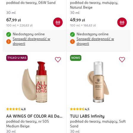
podkład do twarzy, 06W Sand
podkład do twarzy, matujący,
Natural Beige
30 ml
30 ml
67
49
,
99 zł
,
99 zł
100 ml = 226,63 zł
100 ml = 166,63 zł
Niedostępny online
Niedostępny online
Sprawdź dostępność w
Sprawdź dostępność w
drogerii
drogerii
TYLKO U NAS
NOWE
4,8
4,5
AA WINGS OF COLOR
All Day
TULI LABS
Infinity
podkład do twarzy, nr 505
podkład do twarzy, matujący, Soft
Long
Medium Beige
Sand
30 ml
30 ml