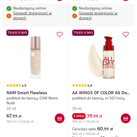
Niedostępny online
Niedostępny online
Sprawdź dostępność w
Sprawdź dostępność w
drogerii
drogerii
TYLKO U NAS
TYLKO U NAS
4,8
4,8
NAM
Smart Flawless
AA WINGS OF COLOR
All Day
podkład do twarzy, 03W Warm
podkład do twarzy, nr 501 Ivory
Long
Nude
30 ml
30 ml
67
39
,
99 zł
Z APKĄ
,
99 zł
100 ml = 226,63 zł
100 ml = 133,30 zł
60
Cena bez apki:
,99
zł
100 ml = 203,30 zł