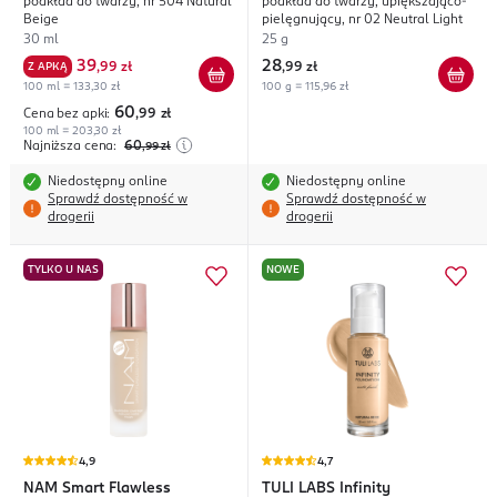
podkład do twarzy, nr 504 Natural
podkład do twarzy, upiększająco-
Long
Beige
pielęgnujący, nr 02 Neutral Light
30 ml
25 g
39
28
Z APKĄ
,
99 zł
,
99 zł
100 ml = 133,30 zł
100 g = 115,96 zł
60
Cena bez apki:
,99
zł
100 ml = 203,30 zł
Najniższa cena:
60
,99
zł
Niedostępny online
Niedostępny online
Sprawdź dostępność w
Sprawdź dostępność w
drogerii
drogerii
TYLKO U NAS
NOWE
4,9
4,7
NAM
Smart Flawless
TULI LABS
Infinity