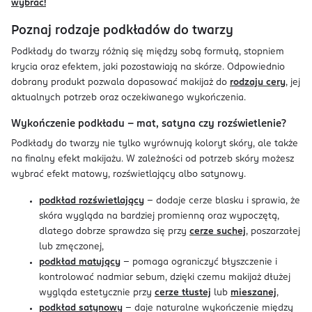
wybrać!
Poznaj rodzaje podkładów do twarzy
Podkłady do twarzy różnią się między sobą formułą, stopniem
krycia oraz efektem, jaki pozostawiają na skórze. Odpowiednio
dobrany produkt pozwala dopasować makijaż do
rodzaju cery
, jej
aktualnych potrzeb oraz oczekiwanego wykończenia.
Wykończenie podkładu – mat, satyna czy rozświetlenie?
Podkłady do twarzy nie tylko wyrównują koloryt skóry, ale także
na finalny efekt makijażu. W zależności od potrzeb skóry możesz
wybrać efekt matowy, rozświetlający albo satynowy.
podkład rozświetlający
– dodaje cerze blasku i sprawia, że
skóra wygląda na bardziej promienną oraz wypoczętą,
dlatego dobrze sprawdza się przy
cerze suchej
, poszarzałej
lub zmęczonej,
podkład matujący
– pomaga ograniczyć błyszczenie i
kontrolować nadmiar sebum, dzięki czemu makijaż dłużej
wygląda estetycznie przy
cerze tłustej
lub
mieszanej
,
podkład satynowy
– daje naturalne wykończenie między