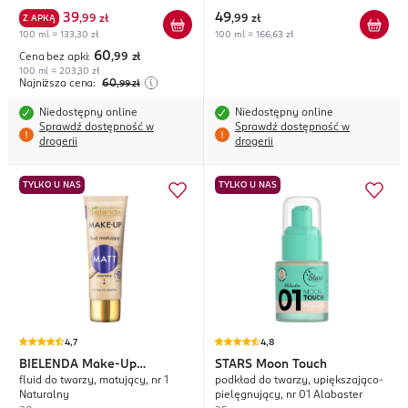
39
49
Z APKĄ
,
99 zł
,
99 zł
100 ml = 133,30 zł
100 ml = 166,63 zł
60
Cena bez apki:
,99
zł
100 ml = 203,30 zł
Najniższa cena:
60
,99
zł
Niedostępny online
Niedostępny online
Sprawdź dostępność w
Sprawdź dostępność w
drogerii
drogerii
TYLKO U NAS
TYLKO U NAS
4,7
4,8
BIELENDA
Make-Up
STARS
Moon Touch
fluid do twarzy, matujący, nr 1
podkład do twarzy, upiększająco-
Academie Matt
Naturalny
pielęgnujący, nr 01 Alabaster