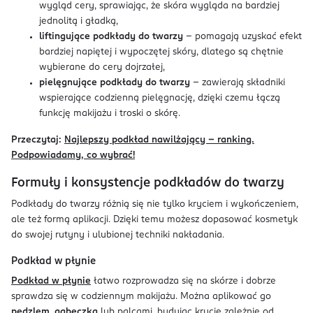
wygląd cery, sprawiając, że skóra wygląda na bardziej
jednolitą i gładką,
liftingujące podkłady do twarzy
– pomagają uzyskać efekt
bardziej napiętej i wypoczętej skóry, dlatego są chętnie
wybierane do cery dojrzałej,
pielęgnujące podkłady do twarzy
– zawierają składniki
wspierające codzienną pielęgnację, dzięki czemu łączą
funkcję makijażu i troski o skórę.
Przeczytaj:
Najlepszy podkład nawilżający – ranking.
Podpowiadamy, co wybrać!
Formuły i konsystencje podkładów do twarzy
Podkłady do twarzy różnią się nie tylko kryciem i wykończeniem,
ale też formą aplikacji. Dzięki temu możesz dopasować kosmetyk
do swojej rutyny i ulubionej techniki nakładania.
Podkład w płynie
Podkład w płynie
łatwo rozprowadza się na skórze i dobrze
sprawdza się w codziennym makijażu. Można aplikować go
pędzlem
,
gąbeczką
lub palcami, budując krycie zależnie od