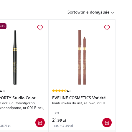
Sortowanie
domyślnie
 NAS
4,8
4,8
PORTY
Studio Color
EVELINE COSMETICS
Variété
o oczu, automatyczna,
konturówka do ust, żelowa, nr 01
wodoodporna, nr 001 Black,
1 szt.
21
,
99 zł
25,71 zł
1 szt. = 21,99 zł