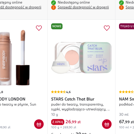
stępny online
Niedostępny online
Nied
dź dostępność w drogerii
Sprawdź dostępność w drogerii
Spra
NOWE
TYLKO U
,8
4,6
ODY LONDON
STARS
Catch That Blur
NAM
Sm
o twarzy w płynie, Sun
puder do twarzy, transparentny,
podkład 
sypki, wygładzająco-utrwalający, nr
01 Natural Beige
10 g
30 ml
26
67
Z APKĄ
,
99 zł
,
99 zł
9,90 zł
100 g = 269,90 zł
100 ml = 2