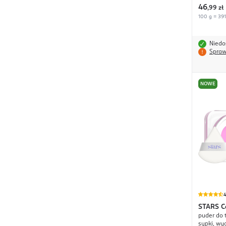
46
,
99 zł
100 g = 391
Niedo
Spraw
NOWE
4
STARS
C
puder do 
sypki, wy