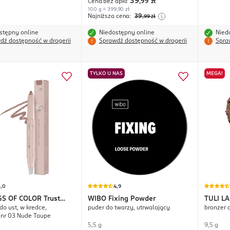
39
Cena bez apki:
,99
zł
100 g = 399,90 zł
Najniższa cena:
39
,99
zł
stępny online
Niedostępny online
Nied
dź dostępność w drogerii
Sprawdź dostępność w drogerii
Spra
TYLKO U NAS
MEGA!
5,0
4,9
GS OF COLOR
Trust
WIBO
Fixing Powder
TULI L
o ust, w kredce,
puder do twarzy, utrwalający
bronzer 
gs Say It Bold
 nr 03 Nude Taupe
5,5 g
9,5 g