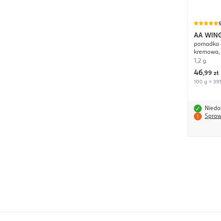
AA WIN
pomadka d
Your Win
kremowa, 
1,2 g
46
,
99 zł
100 g = 391
Niedo
Spraw