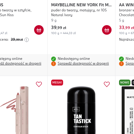
BS
MAYBELLINE NEW YORK
Fit Me
AA WIN
o twarzy w sztyfcie,
puder do twarzy, matujący, nr 105
bronzer w
Matte + Poreless
Design 
 Sun Kiss
Natural Ivory
Chocolat
9 g
5 g
39
33
,
99 zł
,
99 zł
,47 zł
100 g = 444,33 zł
100 g = 67
 cena:
39
Najniższ
,99
zł
stępny online
Niedostępny online
Nied
dź dostępność w drogerii
Sprawdź dostępność w drogerii
Spra
MEGA!
NOWE