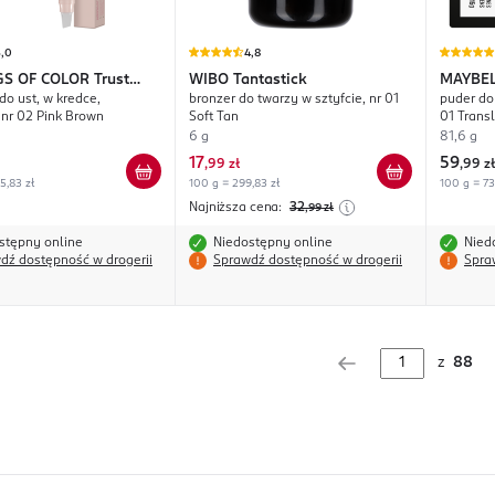
5,0
4,8
GS OF COLOR
Trust
WIBO
Tantastick
MAYBEL
o ust, w kredce,
bronzer do twarzy w sztyfcie, nr 01
puder do 
gs Say It Bold
nr 02 Pink Brown
Soft Tan
01 Trans
6 g
81,6 g
17
59
,
99 zł
,
99 zł
5,83 zł
100 g = 299,83 zł
100 g = 73
Najniższa cena:
32
,99
zł
stępny online
Niedostępny online
Nied
dź dostępność w drogerii
Sprawdź dostępność w drogerii
Spra
z
88