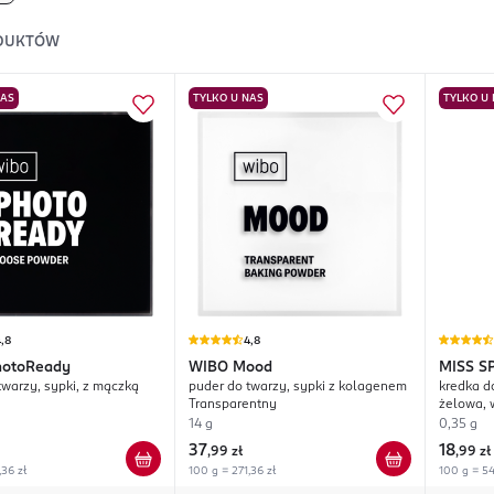
DUKTÓW
NAS
TYLKO U NAS
TYLKO U
,8
4,8
hotoReady
WIBO
Mood
MISS S
twarzy, sypki, z mączką
puder do twarzy, sypki z kolagenem
kredka d
Transparentny
żelowa, 
14 g
0,35 g
37
18
,
99 zł
,
99 zł
,36 zł
100 g = 271,36 zł
100 g = 54