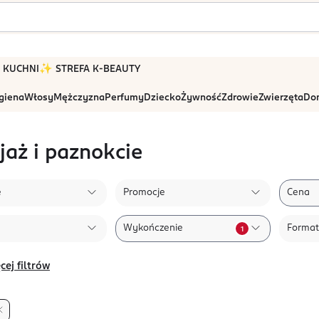
 W KUCHNI
✨ STREFA K-BEAUTY
igiena
Włosy
Mężczyzna
Perfumy
Dziecko
Żywność
Zdrowie
Zwierzęta
Dom
jaż i paznokcie
e
Promocje
Cena
Wykończenie
Format
1
cej filtrów