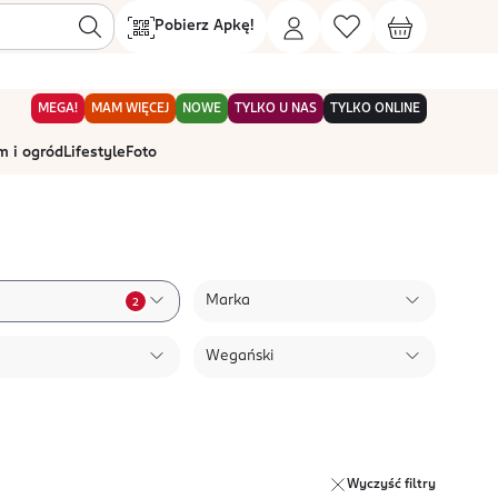
Pobierz Apkę!
MEGA!
MAM WIĘCEJ
NOWE
TYLKO U NAS
TYLKO ONLINE
 i ogród
Lifestyle
Foto
Marka
2
Wegański
Wyczyść filtry