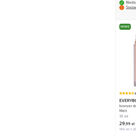
Niedo
Spraw
NOWE
4
EVERYB
bronzer d
Melt
10 ml
29
,
99 zł
100 ml = 29