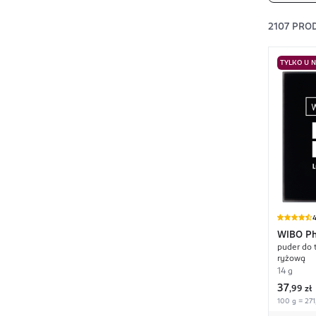
2107
PRO
TYLKO U 
4
WIBO
P
puder do 
ryżową
14 g
37
,
99 zł
100 g = 271