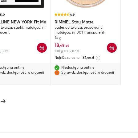
5,0
4,9
LINE NEW YORK
Fit Me
RIMMEL
Stay Matte
twarzy, sypki, matujący, nr
puder do twarzy, prasowany,
lucent
matujący, nr 001 Transparent
14 g
18
,
49 zł
,52 zł
100 g = 132,07 zł
Najniższa cena:
31
,99
zł
ostępny online
Niedostępny online
wdź dostępność w drogerii
Sprawdź dostępność w drogerii