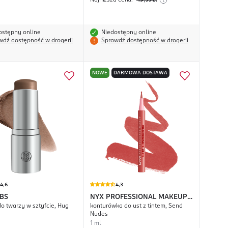
Najniższa cena:
49
,99
zł
ostępny online
Niedostępny online
wdź dostępność w drogerii
Sprawdź dostępność w drogerii
NOWE
DARMOWA DOSTAWA
4,6
4,3
ABS
NYX PROFESSIONAL MAKEUP
do twarzy w sztyfcie, Hug
konturówka do ust z tintem, Send
Lip Lingerie
Nudes
1 ml