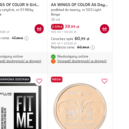
GS OF COLOR
It Girl
AA WINGS OF COLOR
All Day
 sztyfcie, nr 01 Milky
podkład do twarzy, nr 503 Light
It
Long
e
Beige
30 ml
39
Z APKĄ
,
99 zł
9,80 zł
100 ml = 133,30 zł
a cena:
47
,99
zł
60
Cena bez apki:
,99
zł
100 ml = 203,30 zł
Najniższa cena:
60
,99
zł
ostępny online
Niedostępny online
wdź dostępność w drogerii
Sprawdź dostępność w drogerii
DARMOWA DOSTAWA
MEGA!