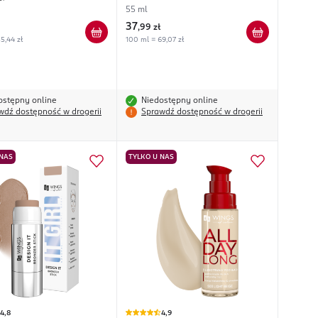
55 ml
37
,
99 zł
5,44 zł
100 ml = 69,07 zł
ostępny online
Niedostępny online
wdź dostępność w drogerii
Sprawdź dostępność w drogerii
 NAS
TYLKO U NAS
4,8
4,9