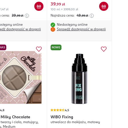
39
,
99 zł
1,47 zł
100 ml = 3999,00 zł
a cena:
39
Najniższa cena:
49
,99
zł
,99
zł
ostępny online
Niedostępny online
wdź dostępność w drogerii
Sprawdź dostępność w drogerii
 NAS
NOWE
4,8
4,5
Milky Chocolate
WIBO
Fixing
twarzy i ciała, matujący,
utrwalacz do makijażu, matowy
y, Medium