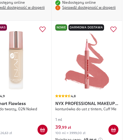
ostępny online
Niedostępny online
wdź dostępność w drogerii
Sprawdź dostępność w drogerii
 NAS
NOWE
DARMOWA DOSTAWA
4,9
4,8
art Flawless
NYX PROFESSIONAL MAKEUP
do twarzy, 02N Naked
konturówka do ust z tintem, Cuff Me
Lip Lingerie
1 ml
39
,
99 zł
26,63 zł
100 ml = 3999,00 zł