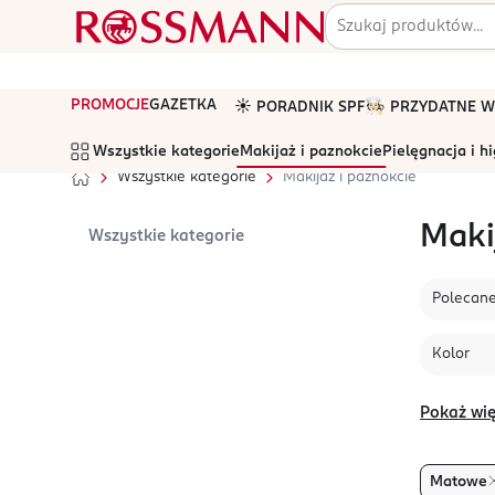
PROMOCJE
GAZETKA
☀️ PORADNIK SPF
🧑🏻‍🍳 PRZYDATNE
Wszystkie kategorie
Makijaż i paznokcie
Pielęgnacja i h
Wszystkie kategorie
Makijaż i paznokcie
Maki
Wszystkie kategorie
Polecan
Kolor
Pokaż wię
Matowe