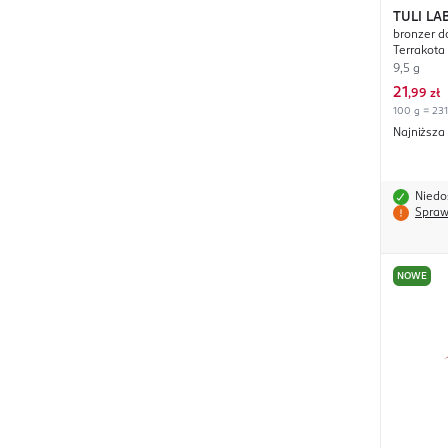
TULI LA
bronzer d
Terrakota
9,5 g
21
,
99 zł
100 g = 231
Najniższa
Niedo
Spraw
NOWE