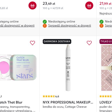
23
21
,
49 zł
,
99 zł
5,83 zł
100 g = 427,09 zł
100 g = 23
Najniższ
stępny online
Niedostępny online
Nied
dź dostępność w drogerii
Sprawdź dostępność w drogerii
Spra
DARMOWA DOSTAWA
TYLKO U
,1
4,6
atch That Blur
NYX PROFESSIONAL MAKEUP
LOVELY
twarzy, transparentny,
kredka do oczu, Cottage Cheese
puder do 
Jumbo
gładzająco-utrwalający, nr
brązując