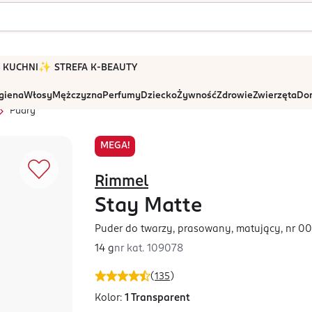
 W KUCHNI
✨ STREFA K-BEAUTY
igiena
Włosy
Mężczyzna
Perfumy
Dziecko
Żywność
Zdrowie
Zwierzęta
Dom
Pudry
MEGA!
Rimmel
Stay Matte
Puder do twarzy, prasowany, matujący, nr 00
14 g
nr kat.
109078
(
135
)
Kolor:
1 Transparent