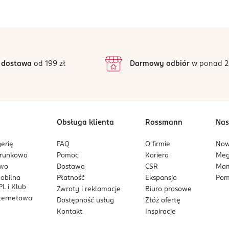
Jak działają opinie?
5
4,9
/5
4
3
135 opinii
podstawie
inie są zweryfikowane zakupem.
2
 dostawa
od 199 zł
Darmowy odbiór
w ponad 2
1
Obsługa klienta
Rossmann
Nas
erię
FAQ
O firmie
No
arunkowa
Pomoc
Kariera
Me
owo
Dostawa
CSR
Mam
mobilna
Płatność
Ekspansja
Pom
L i Klub
Zwroty i reklamacje
Biuro prasowe
nternetowa
Dostępność usług
Złóż ofertę
Kontakt
Inspiracje