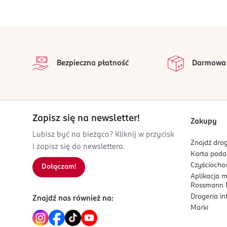
Coty Eastern Europe sp. z o.o.
ul. Domaniewska 34a
02-672 Warszawa
stopka
na 
Kod EAN
Wszystkie op
Bezpieczna płatność
Darmowa
3 607345 064505
Zapisz się na newsletter!
Zakupy
Lubisz być na bieżąco? Kliknij w przycisk
Znajdź drog
i zapisz się do newslettera.
Karta pod
Czyścioch
Dołączam!
Aplikacja 
Rossmann P
Drogeria i
Znajdź nas również na:
Marki