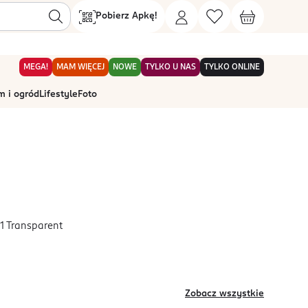
Pobierz Apkę!
MEGA!
MAM WIĘCEJ
NOWE
TYLKO U NAS
TYLKO ONLINE
 i ogród
Lifestyle
Foto
1 Transparent
Zobacz wszystkie