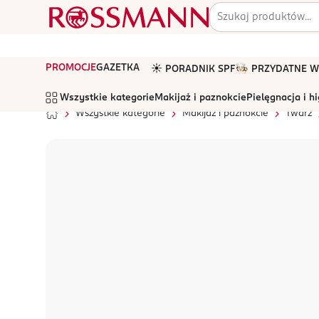
PROMOCJE
GAZETKA
☀️ PORADNIK SPF
🧑🏻‍🍳 PRZYDATNE
Wszystkie kategorie
Makijaż i paznokcie
Pielęgnacja i h
Wszystkie kategorie
Makijaż i paznokcie
Twarz