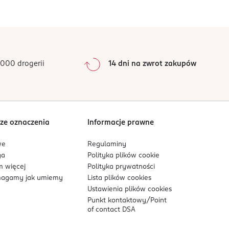
0
%
0
%
0
%
0
%
000 drogerii
14 dni na zwrot zakupów
0
%
Sortowanie wg
data: od najnowszej
ze oznaczenia
Informacje prawne
we
Regulaminy
ga
Polityka plików
cookie
 więcej
Polityka prywatności
agamy jak umiemy
Lista plików
cookies
Ustawienia plików
cookies
Punkt kontaktowy/
Point
of contact DSA