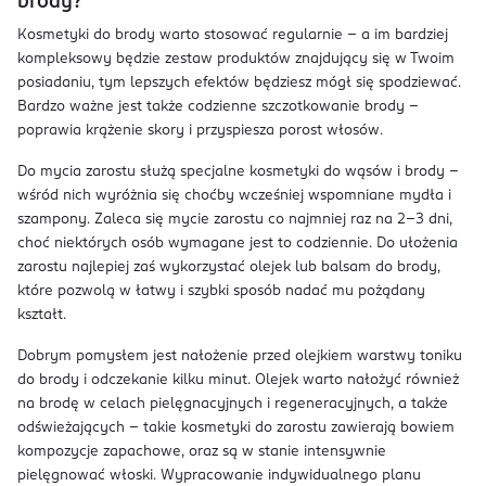
brody?
Kosmetyki do brody warto stosować regularnie – a im bardziej
kompleksowy będzie zestaw produktów znajdujący się w Twoim
posiadaniu, tym lepszych efektów będziesz mógł się spodziewać.
Bardzo ważne jest także codzienne szczotkowanie brody –
poprawia krążenie skory i przyspiesza porost włosów.
Do mycia zarostu służą specjalne kosmetyki do wąsów i brody –
wśród nich wyróżnia się choćby wcześniej wspomniane mydła i
szampony. Zaleca się mycie zarostu co najmniej raz na 2–3 dni,
choć niektórych osób wymagane jest to codziennie. Do ułożenia
zarostu najlepiej zaś wykorzystać olejek lub balsam do brody,
które pozwolą w łatwy i szybki sposób nadać mu pożądany
kształt.
Dobrym pomysłem jest nałożenie przed olejkiem warstwy toniku
do brody i odczekanie kilku minut. Olejek warto nałożyć również
na brodę w celach pielęgnacyjnych i regeneracyjnych, a także
odświeżających – takie kosmetyki do zarostu zawierają bowiem
kompozycje zapachowe, oraz są w stanie intensywnie
pielęgnować włoski. Wypracowanie indywidualnego planu