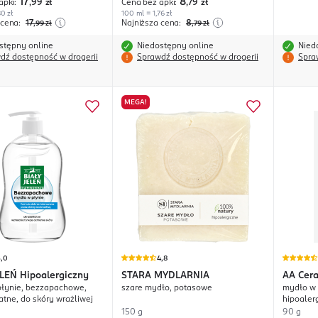
17
8
apki:
,99
zł
Cena bez apki:
,79
zł
0 zł
100 ml = 1,76 zł
 cena:
17
Najniższa cena:
8
,99
zł
,79
zł
stępny online
Niedostępny online
Nied
dź dostępność w drogerii
Sprawdź dostępność w drogerii
Spra
MEGA!
5,0
4,8
ELEŃ
Hipoalergiczny
STARA MYDLARNIA
AA
Cer
łynie, bezzapachowe,
szare mydło, potasowe
mydło w 
atne, do skóry wrażliwej
hipoaler
150 g
90 g