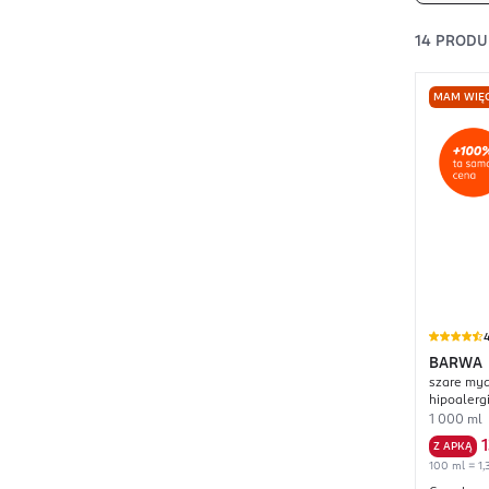
14
PRODU
MAM WIĘC
4
BARWA
szare myd
hipoalerg
1 000 ml
Z APKĄ
100 ml = 1,