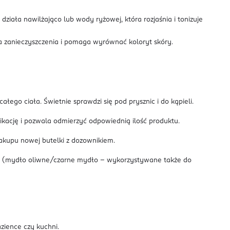
ziała nawilżająco lub wody ryżowej, która rozjaśnia i tonizuje
a zanieczyszczenia i pomaga wyrównać koloryt skóry.
ałego ciała. Świetnie sprawdzi się pod prysznic i do kąpieli.
kację i pozwala odmierzyć odpowiednią ilość produktu.
akupu nowej butelki z dozownikiem.
cie (mydło oliwne/czarne mydło – wykorzystywane także do
zience czy kuchni.