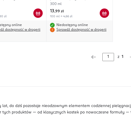
300 ml
13
,
99 zł
30 zł
100 ml = 4,66 zł
stępny online
Niedostępny online
dź dostępność w drogerii
Sprawdź dostępność w drogerii
z
1
cy lat, do dziś pozostaje nieodzownym elementem codziennej pielęgna
ybór tych produktów — od klasycznych kostek po nowoczesne formuły —