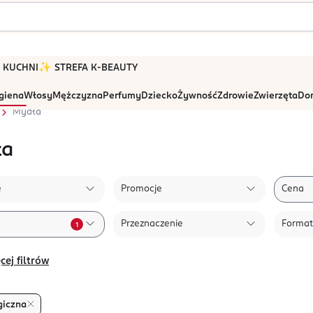
 W KUCHNI
✨ STREFA K-BEAUTY
igiena
Włosy
Mężczyzna
Perfumy
Dziecko
Żywność
Zdrowie
Zwierzęta
Dom
Mydła
ła
e
Promocje
Cena
Przeznaczenie
Format
1
cej filtrów
giczna