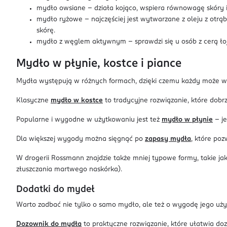
mydło owsiane – działa kojąco, wspiera równowagę skóry i
mydło ryżowe – najczęściej jest wytwarzane z oleju z otrąb
skórę.
mydło z węglem aktywnym – sprawdzi się u osób z cerą łoj
Mydło w płynie, kostce i piance
Mydła występują w różnych formach, dzięki czemu każdy może w
Klasyczne
mydło w kostce
to tradycyjne rozwiązanie, które dobrze
Popularne i wygodne w użytkowaniu jest też
mydło w płynie
– je
Dla większej wygody można sięgnąć po
zapasy mydła
, które po
W drogerii Rossmann znajdzie także mniej typowe formy, takie 
złuszczania martwego naskórka).
Dodatki do mydeł
Warto zadbać nie tylko o samo mydło, ale też o wygodę jego uż
Dozownik do mydła
to praktyczne rozwiązanie, które ułatwia do