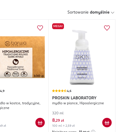
Sortowanie
domyślnie
MEGA!
4,9
4,6
PROSKIN LABORATORY
dło w kostce, tradycyjne,
mydło w piance, Hipoalergiczne
giczne
320 ml
8
,
29 zł
49 zł
100 ml = 2,59 zł