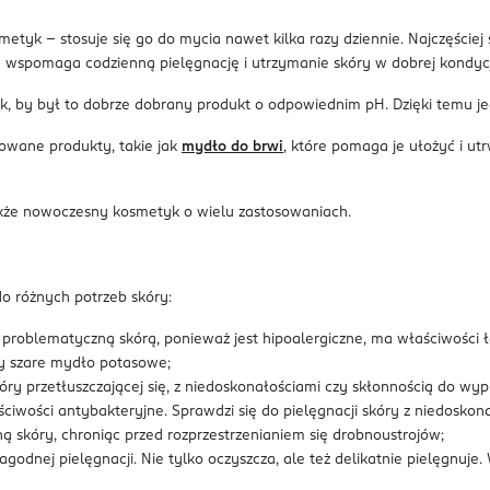
tyk – stosuje się go do mycia nawet kilka razy dziennie. Najczęściej 
re wspomaga codzienną pielęgnację i utrzymanie skóry w dobrej kondycj
, by był to dobrze dobrany produkt o odpowiednim pH. Dzięki temu j
zowane produkty, takie jak
mydło do brwi
, które pomaga je ułożyć i ut
także nowoczesny kosmetyk o wielu zastosowaniach.
o różnych potrzeb skóry:
problematyczną skórą, ponieważ jest hipoalergiczne, ma właściwości ł
y szare mydło potasowe;
óry przetłuszczającej się, z niedoskonałościami czy skłonnością do wy
ciwości antybakteryjne. Sprawdzi się do pielęgnacji skóry z niedoskon
 skóry, chroniąc przed rozprzestrzenianiem się drobnoustrojów;
odnej pielęgnacji. Nie tylko oczyszcza, ale też delikatnie pielęgnuj