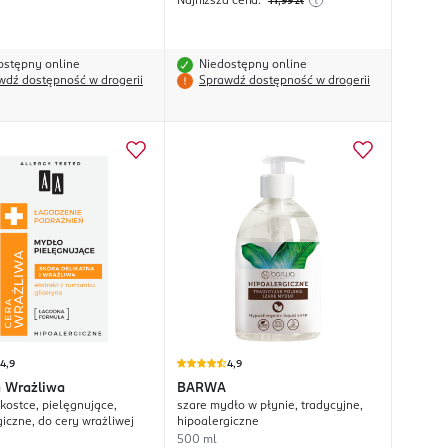
Najniższa cena:
11
,99
zł
ostępny online
Niedostępny online
wdź dostępność w drogerii
Sprawdź dostępność w drogerii
4,9
4,9
a Wrażliwa
BARWA
kostce, pielęgnujące,
szare mydło w płynie, tradycyjne,
giczne, do cery wrażliwej
hipoalergiczne
500 ml