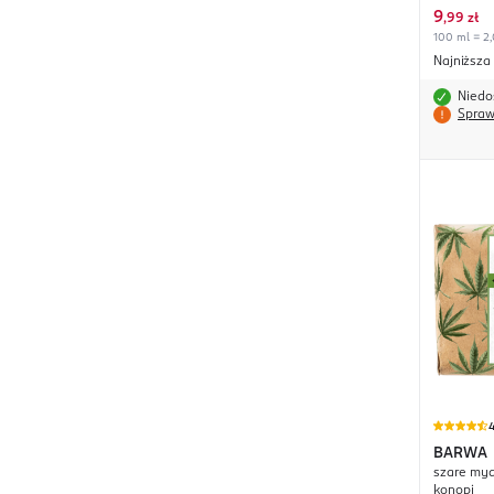
9
,
99 zł
100 ml = 2,
Najniższa
Niedo
Spraw
4
BARWA
szare myd
konopi