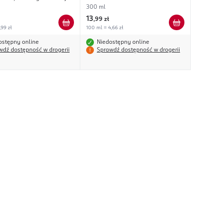
300 ml
13
,
99 zł
,99 zł
100 ml = 4,66 zł
ostępny online
Niedostępny online
wdź dostępność w drogerii
Sprawdź dostępność w drogerii