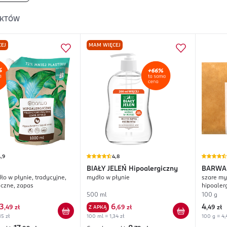
KTÓW
EJ
MAM WIĘCEJ
,9
4,8
BIAŁY JELEŃ
Hipoalergiczny
BARWA
ło w płynie, tradycyjne,
mydło w płynie
szare my
iczne, zapas
hipoaler
500 ml
100 g
13
6
4
,
49 zł
Z APKĄ
,
69 zł
,
49 zł
35 zł
100 ml = 1,34 zł
100 g = 4,