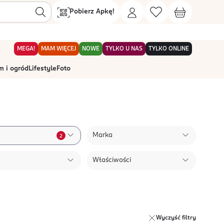
Pobierz Apkę!
MEGA!
MAM WIĘCEJ
NOWE
TYLKO U NAS
TYLKO ONLINE
 i ogród
Lifestyle
Foto
Marka
2
Właściwości
Wyczyść filtry