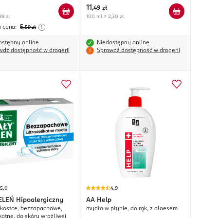
11
,
49 zł
99 zł
100 ml = 2,30 zł
a cena:
5
,59
zł
ostępny online
Niedostępny online
wdź dostępność w drogerii
Sprawdź dostępność w drogerii
5,0
4,9
JELEŃ
Hipoalergiczny
AA
Help
kostce, bezzapachowe,
mydło w płynie, do rąk, z aloesem
katne, do skóry wrażliwej