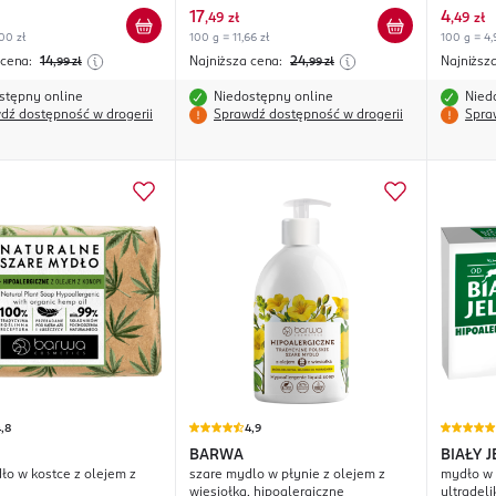
17
4
,
49 zł
,
49 zł
00 zł
100 g = 11,66 zł
100 g = 4,
 cena:
14
Najniższa cena:
24
Najniższ
,99
zł
,99
zł
stępny online
Niedostępny online
Nied
dź dostępność w drogerii
Sprawdź dostępność w drogerii
Spra
,8
4,9
BARWA
BIAŁY 
ło w kostce z olejem z
szare mydlo w płynie z olejem z
mydło w 
wiesiołka, hipoalergiczne
ultradeli