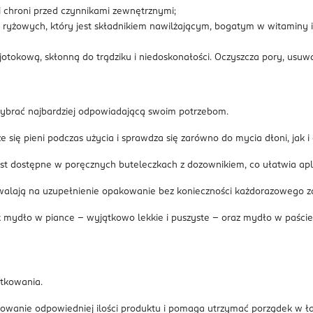
 chroni przed czynnikami zewnętrznymi;
 ryżowych, który jest składnikiem nawilżającym, bogatym w witaminy i d
otokową, skłonną do trądziku i niedoskonałości. Oczyszcza pory, usuw
ybrać najbardziej odpowiadającą swoim potrzebom.
 się pieni podczas użycia i sprawdza się zarówno do mycia dłoni, jak i c
st dostępne w poręcznych buteleczkach z dozownikiem, co ułatwia apli
zwalają na uzupełnienie opakowanie bez konieczności każdorazowego z
jak mydło w piance – wyjątkowo lekkie i puszyste – oraz mydło w paś
ytkowania.
zowanie odpowiedniej ilości produktu i pomaga utrzymać porządek w ła