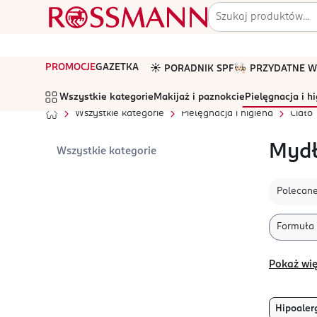
PROMOCJE
GAZETKA
☀️ PORADNIK SPF
🧑🏻‍🍳 PRZYDATNE
Wszystkie kategorie
Makijaż i paznokcie
Pielęgnacja i h
Wszystkie kategorie
Pielęgnacja i higiena
Ciało
Myd
Wszystkie kategorie
Polecan
Formuła
Pokaż wię
Hipoaler