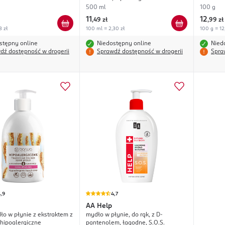
500 ml
100 g
11
12
,
49 zł
,
99 zł
3 zł
100 ml = 2,30 zł
100 g = 12
stępny online
Niedostępny online
Nied
dź dostępność w drogerii
Sprawdź dostępność w drogerii
Spra
,9
4,7
AA
Help
ło w płynie z ekstraktem z
mydło w płynie, do rąk, z D-
 hipoalergiczne
pantenolem, łagodne, S.O.S.