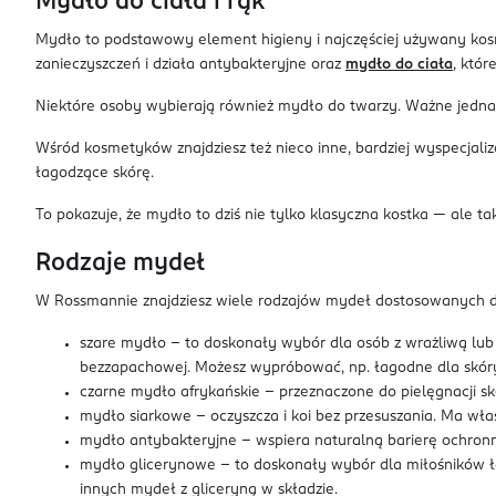
Mydło do ciała i rąk
Mydło to podstawowy element higieny i najczęściej używany kosme
zanieczyszczeń i działa antybakteryjne oraz
mydło do ciała
, któ
Niektóre osoby wybierają również mydło do twarzy. Ważne jednak
Wśród kosmetyków znajdziesz też nieco inne, bardziej wyspecjali
łagodzące skórę.
To pokazuje, że mydło to dziś nie tylko klasyczna kostka — ale 
Rodzaje mydeł
W Rossmannie znajdziesz wiele rodzajów mydeł dostosowanych d
szare mydło – to doskonały wybór dla osób z wrażliwą lub 
bezzapachowej. Możesz wypróbować, np. łagodne dla skór
czarne mydło afrykańskie - przeznaczone do pielęgnacji sk
mydło siarkowe – oczyszcza i koi bez przesuszania. Ma właś
mydło antybakteryjne – wspiera naturalną barierę ochronną
mydło glicerynowe – to doskonały wybór dla miłośników łag
innych mydeł z gliceryną w składzie.