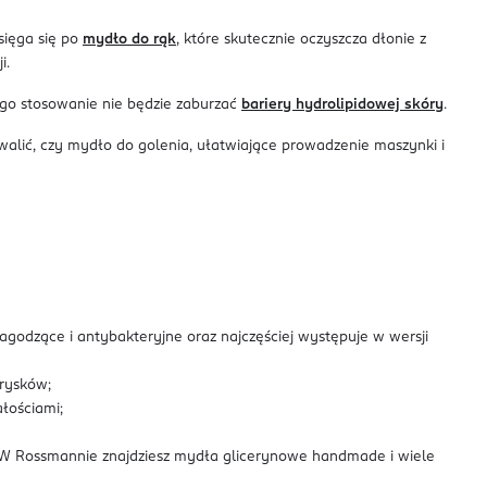
sięga się po
mydło do rąk
, które skutecznie oczyszcza dłonie z
i.
ego stosowanie nie będzie zaburzać
bariery hydrolipidowej skóry
.
rwalić, czy mydło do golenia, ułatwiające prowadzenie maszynki i
agodzące i antybakteryjne oraz najczęściej występuje w wersji
prysków;
ałościami;
e. W Rossmannie znajdziesz mydła glicerynowe handmade i wiele