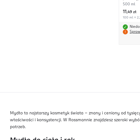
500 ml
11
,
49 zł
100 ml = 2,
Niedo
Spraw
Mydło to najstarszy kosmetyk świata - znany i ceniony od tysię
właściwości i konsystencji. W Rossmannie znajdziesz szeroki w
potrzeb.