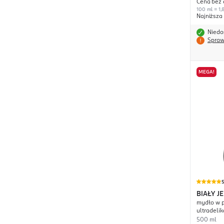
Cena bez 
100 ml = 1,8
Najniższa
Niedo
Spraw
MEGA!
BIAŁY J
mydło w p
ultradelik
500 ml