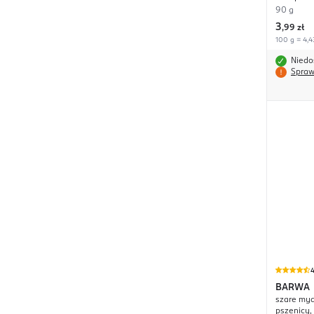
90 g
3
,
99 zł
100 g = 4,4
Niedo
Spraw
4
BARWA
szare myd
pszenicy,