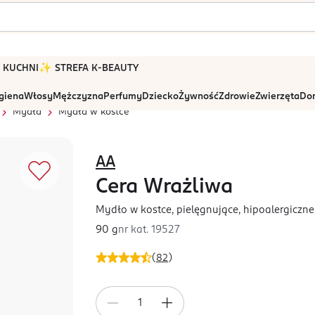
 W KUCHNI
✨ STREFA K-BEAUTY
igiena
Włosy
Mężczyzna
Perfumy
Dziecko
Żywność
Zdrowie
Zwierzęta
Dom
Mydła
Mydła w kostce
AA
Cera Wrażliwa
Mydło w kostce, pielęgnujące, hipoalergiczne,
90 g
nr kat.
19527
(
82
)