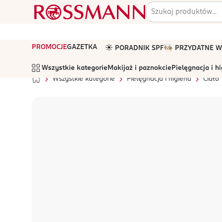
PROMOCJE
GAZETKA
☀️ PORADNIK SPF
🧑🏻‍🍳 PRZYDATNE
Wszystkie kategorie
Makijaż i paznokcie
Pielęgnacja i h
Wszystkie kategorie
Pielęgnacja i higiena
Ciało