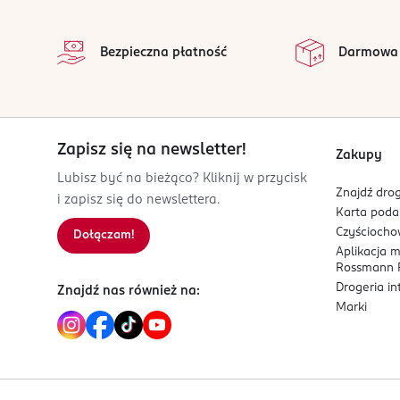
stopka
PL-Polska
na 
Wszystkie op
Kod EAN
Bezpieczna płatność
Darmowa
5 900116 086644
Zapisz się na newsletter!
Zakupy
Lubisz być na bieżąco? Kliknij w przycisk
Znajdź drog
i zapisz się do newslettera.
Karta pod
Czyścioch
Dołączam!
Aplikacja 
Rossmann P
Drogeria i
Znajdź nas również na:
Marki