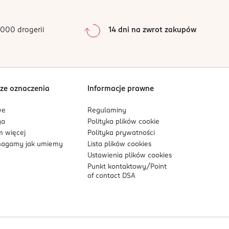
0
%
0
%
000 drogerii
14 dni na zwrot zakupów
0
%
Sortowanie wg
data: od najnowszej
ze oznaczenia
Informacje prawne
we
Regulaminy
ga
Polityka plików
cookie
 więcej
Polityka prywatności
agamy jak umiemy
Lista plików
cookies
Ustawienia plików
cookies
Punkt kontaktowy/
Point
of contact DSA