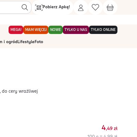
Pobierz Apkę!
MEGA!
MAM WIĘCEJ
NOWE
TYLKO U NAS
TYLKO ONLINE
 i ogród
Lifestyle
Foto
 do cery wrażliwej
4
,49
zł
100 g = 4,99 zł