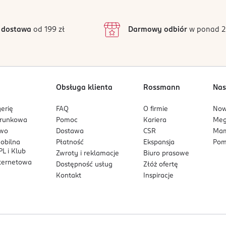
3
82 opinii
podstawie
inie są zweryfikowane zakupem.
2
 dostawa
od 199 zł
Darmowy odbiór
w ponad 2
1
Obsługa klienta
Rossmann
Nas
erię
FAQ
O firmie
No
arunkowa
Pomoc
Kariera
Me
owo
Dostawa
CSR
Mam
mobilna
Płatność
Ekspansja
Pom
L i Klub
Zwroty i reklamacje
Biuro prasowe
nternetowa
Dostępność usług
Złóż ofertę
Kontakt
Inspiracje