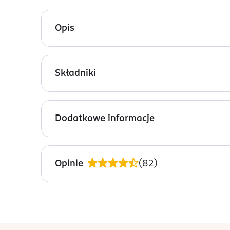
Opis
AA Cera Wrażliwa pielęgnujące mydło do delikatnej
kompozycję zapachową oraz zestaw składników do
Składniki
Delikatnie oczyszcza
- delikatna formuła m
Ingredients: : SODIUM PALMATE, SODIUM PALM 
Łagodne dla skóry
- ekstrakt z rumianku dz
RECUTITA FLOWER EXTRACT, PALM KERNEL ACID, T
Poprawia stopień nawilżenia
- gliceryna z
Dodatkowe informacje
Testowane dermatologicznie z udziałem osób z al
OSOBA/PODMIOT ODPOWIEDZIALNY
OCEANIC SP. Z O.O.
Opinie
(
82
)
ŁOKIETKA 58
81-736
SOPOT
oceanic@oceanic.com.pl
585508800