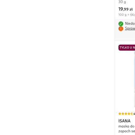
30 g
19
,
99 zł
100 g = 66,
Niedo
Spraw
TYLKO U 
4
ISANA
maska do 
zapach s