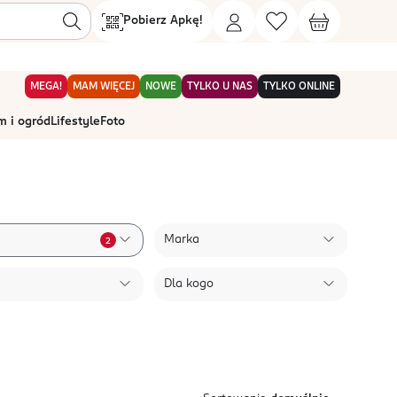
Pobierz Apkę!
MEGA!
MAM WIĘCEJ
NOWE
TYLKO U NAS
TYLKO ONLINE
 i ogród
Lifestyle
Foto
Marka
2
Dla kogo