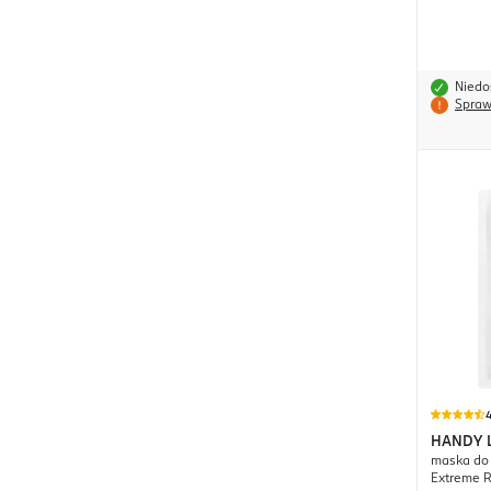
Niedo
Spraw
4
HANDY 
maska do 
Extreme R