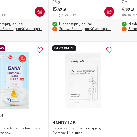
26 g
7 ml
15
4
,
49 zł
,
99 zł
63 zł
100 g = 59,58 zł
100 ml = 7
stępny online
Niedostępny online
Nied
dź dostępność w drogerii
Sprawdź dostępność w drogerii
Spra
NAS
TYLKO ONLINE
,6
HANDY LAB.
rąk w formie rękawiczek,
maska do rąk, rewitalizująca,
ezonowy
Extreme Hyaluron