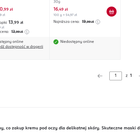
30g
10
16
,
99 zł
,
49 zł
9 zł
100 g = 54,97 zł
Najniższa cena:
19
13
,99
zł
apki:
,99
zł
9 zł
 cena:
13
,99
zł
stępny online
Niedostępny online
dź dostępność w drogerii
z
1
 co zakup kremu pod oczy dla delikatnej skóry. Skuteczne maski do