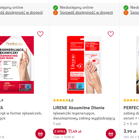
stępny online
Niedostępny online
Nied
dź dostępność w drogerii
Sprawdź dostępność w drogerii
Spra
,9
5,0
TA
LIRENE
Aksamitne Dłonie
PERFEC
rąk w formie rękawiczek,
rękawiczki regenerujące,
zabieg d
ące
dwustopniowy zabieg wygładzający
serum + 
1 szt.
2 x 6 ml
11
3
Z APKĄ
,
49 zł
,
99 zł
9 zł
1 szt. = 11,49 zł
100 ml = 3