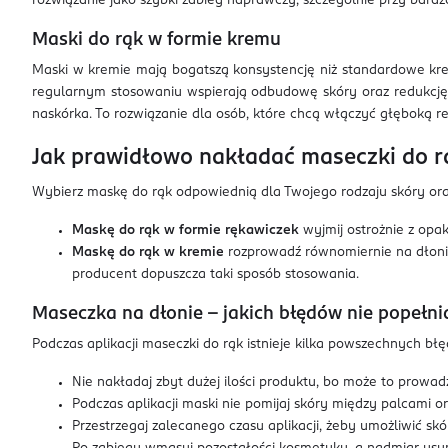
rozwiązanie jako szybki zabieg naprawczy, szczególnie przy bardzo
Maski do rąk w formie kremu
Maski w kremie mają bogatszą konsystencję niż standardowe kremy
regularnym stosowaniu wspierają odbudowę skóry oraz redukcję oz
naskórka. To rozwiązanie dla osób, które chcą włączyć głęboką re
Jak prawidłowo nakładać maseczki do r
Wybierz maskę do rąk odpowiednią dla Twojego rodzaju skóry oraz
Maskę do rąk w formie rękawiczek
wyjmij ostrożnie z opa
Maskę do rąk w kremie
rozprowadź równomiernie na dłonia
producent dopuszcza taki sposób stosowania.
Maseczka na dłonie – jakich błędów nie popełni
Podczas aplikacji maseczki do rąk istnieje kilka powszechnych błę
Nie nakładaj zbyt dużej ilości produktu, bo może to prowadz
Podczas aplikacji maski nie pomijaj skóry między palcami or
Przestrzegaj zalecanego czasu aplikacji, żeby umożliwić s