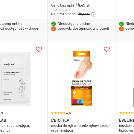
14
Cena bez apki:
,49
zł
1 szt. = 14,49 zł
Najniższa cena:
14
,49
zł
stępny online
Niedostępny online
Nied
dź dostępność w drogerii
Sprawdź dostępność w drogerii
Spra
,9
4,6
LAB.
L'BIOTICA
EVELIN
rąk, regenerująca,
maska do rąk w formie rękawiczek,
maska-ra
Nail Th
etinol
regenerująca
lipidowa