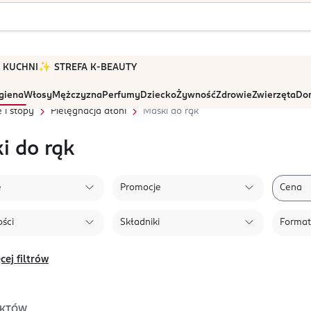
 W KUCHNI
✨ STREFA K-BEAUTY
igiena
Włosy
Mężczyzna
Perfumy
Dziecko
Żywność
Zdrowie
Zwierzęta
Dom
 i stopy
Pielęgnacja dłoni
Maski do rąk
i do rąk
e
Promocje
Cena
ści
Składniki
Format
cej filtrów
KTÓW