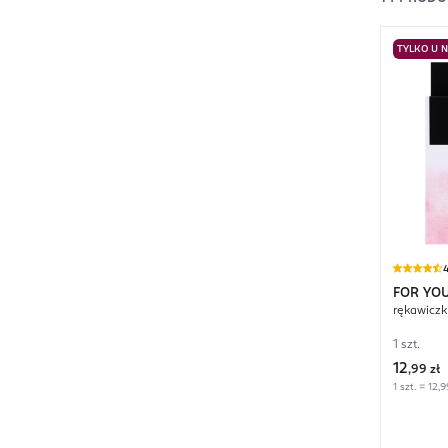
TYLKO U 
4
FOR YO
rękawiczki
1 szt.
12
,
99 zł
1 szt. = 12,9