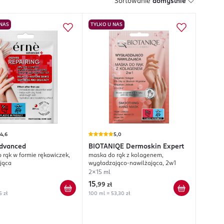
Sortowanie
domyślnie
 NAS
TYLKO U NAS
4,6
5,0
dvanced
BIOTANIQE
Dermoskin Expert
 rąk w formie rękawiczek,
maska do rąk z kolagenem,
jąca
wygładzająco-nawilżająca, 2w1
2x15 ml
15
,
99 zł
5 zł
100 ml = 53,30 zł