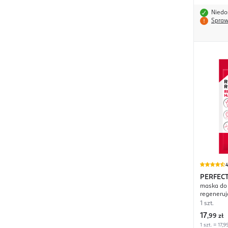
Niedo
Spraw
4
PERFEC
maska do 
regeneruj
1 szt.
17
,
99 zł
1 szt. = 17,9