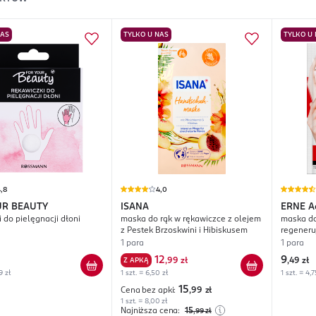
NAS
TYLKO U NAS
TYLKO U
,8
4,0
UR BEAUTY
ISANA
ERNE
A
 do pielęgnacji dłoni
maska do rąk w rękawiczce z olejem
maska do
z Pestek Brzoskwini i Hibiskusem
regeneru
1 para
1 para
12
9
Z APKĄ
,
99 zł
,
49 zł
9 zł
1 szt. = 6,50 zł
1 szt. = 4,7
15
Cena bez apki:
,99
zł
1 szt. = 8,00 zł
Najniższa cena:
15
,99
zł