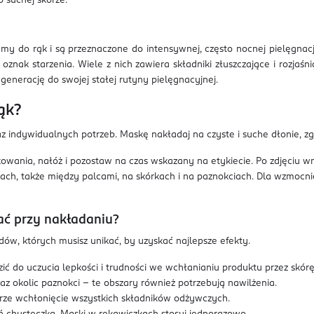
 suchej skórze.
 do rąk i są przeznaczone do intensywnej, często nocnej pielęgnacji. 
nak starzenia. Wiele z nich zawiera składniki złuszczające i rozjaś
generację do swojej stałej rutyny pielęgnacyjnej.
ąk?
 indywidualnych potrzeb. Maskę nakładaj na czyste i suche dłonie, zgo
kowania, nałóż i pozostaw na czas wskazany na etykiecie. Po zdjęciu w
ch, także między palcami, na skórkach i na paznokciach. Dla wzmocnie
ać przy nakładaniu?
dów, których musisz unikać, by uzyskać najlepsze efekty.
ić do uczucia lepkości i trudności we wchłanianiu produktu przez skórę
az okolic paznokci – te obszary również potrzebują nawilżenia.
kórze wchłonięcie wszystkich składników odżywczych.