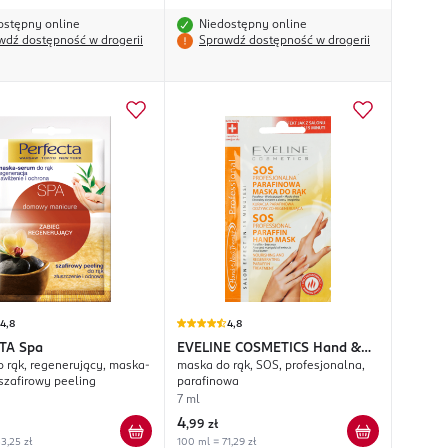
ostępny online
Niedostępny online
wdź dostępność w drogerii
Sprawdź dostępność w drogerii
4,8
4,8
TA
Spa
EVELINE COSMETICS
Hand &
o rąk, regenerujący, maska-
maska do rąk, SOS, profesjonalna,
Nail Therapy Professional
szafirowy peeling
parafinowa
7 ml
4
,
99 zł
3,25 zł
100 ml = 71,29 zł