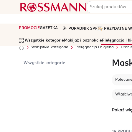
PROMOCJE
GAZETKA
☀️ PORADNIK SPF
🧑🏻‍🍳 PRZYDATNE
Wszystkie kategorie
Makijaż i paznokcie
Pielęgnacja i h
Wszystkie kategorie
Pielęgnacja i higiena
Dłonie
Mask
Wszystkie kategorie
Polecan
Właściwo
Pokaż wię
14
PRODU