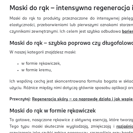
Maski do rąk – intensywna regeneracja i
Maski do rąk to produkty przeznaczone do intensywnej pielęgn
elastyczności, przebarwieniami lub pierwszymi oznakami starzeni
czynnikami zewnętrznymi. Ich celem jest szybka odbudowa
barie
Maski do rąk – szybka poprawa czy długofalowa
W naszej kategorii znajdziesz maski:
w formie rękawiczek,
w formie kremu,
Ich wspólną cechą jest skoncentrowana formuła bogata w skład
użyciu. Różnice między nimi dotyczą głównie sposobu aplikacji or
Przeczytaj:
Regeneracja skóry – co naprawdę działa i jak wspier
Maski do rąk w formie rękawiczek
To gotowe, nasączone rękawice z aktywną esencją, które tworzą 
Tego typu maski skutecznie wygładzają, zmiękczają i
rozjaśni