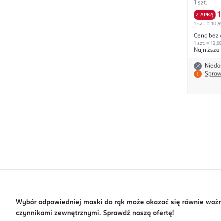
1 szt.
Z APKĄ
1 szt. = 10,9
Cena bez 
1 szt. = 13,9
Najniższa
Niedo
Spraw
Wybór odpowiedniej maski do rąk może okazać się równie ważny,
czynnikami zewnętrznymi. Sprawdź naszą ofertę!