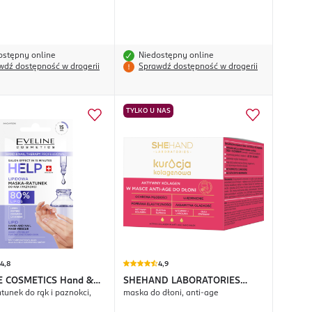
ostępny online
Niedostępny online
wdź dostępność w drogerii
Sprawdź dostępność w drogerii
TYLKO U NAS
4,8
4,9
E COSMETICS
Hand &
SHEHAND LABORATORIES
tunek do rąk i paznokci,
maska do dłoni, anti-age
erapy Professional Help
Kuracja Kolagenowa