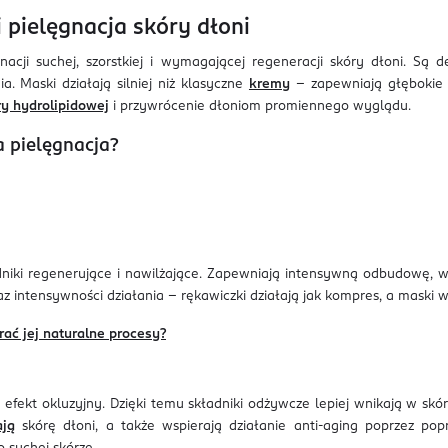
 pielęgnacja skóry dłoni
acji suchej, szorstkiej i wymagającej regeneracji skóry dłoni. Są
a. Maski działają silniej niż klasyczne
kremy
– zapewniają głębokie 
ry hydrolipidowej
i przywrócenie dłoniom promiennego wyglądu.
 pielęgnacja?
niki regenerujące i nawilżające. Zapewniają intensywną odbudowę, w
az intensywności działania – rękawiczki działają jak kompres, a maski 
ać jej naturalne procesy?
efekt okluzyjny. Dzięki temu składniki odżywcze lepiej wnikają w skó
ają
skórę dłoni, a także wspierają działanie anti-aging poprzez pop