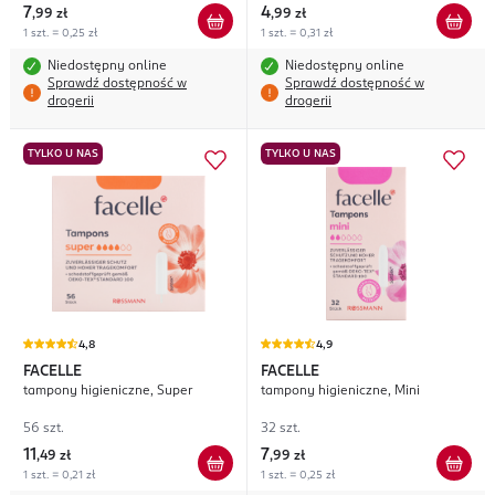
7
4
,
99 zł
,
99 zł
1 szt. = 0,25 zł
1 szt. = 0,31 zł
Niedostępny online
Niedostępny online
Sprawdź dostępność w
Sprawdź dostępność w
drogerii
drogerii
TYLKO U NAS
TYLKO U NAS
4,8
4,9
FACELLE
FACELLE
tampony higieniczne, Super
tampony higieniczne, Mini
56 szt.
32 szt.
11
7
,
49 zł
,
99 zł
1 szt. = 0,21 zł
1 szt. = 0,25 zł