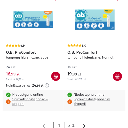
4,9
5,0
O.B.
ProComfort
O.B.
ProComfort
tampony higieniczne, Super
tampony higieniczne, Normal
24 szt.
16 szt.
16
19
,
99 zł
,
99 zł
1 szt. = 0,71 zł
1 szt. = 1,25 zł
Najniższa cena:
24
,99
zł
Niedostępny online
Niedostępny online
Sprawdź dostępność w
Sprawdź dostępność w
drogerii
drogerii
z
2