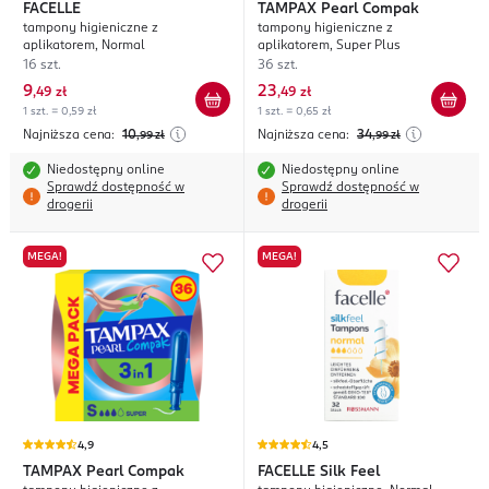
FACELLE
TAMPAX
Pearl Compak
tampony higieniczne z
tampony higieniczne z
aplikatorem, Normal
aplikatorem, Super Plus
16 szt.
36 szt.
9
23
,
49 zł
,
49 zł
1 szt. = 0,59 zł
1 szt. = 0,65 zł
Najniższa cena:
10
Najniższa cena:
34
,99
zł
,99
zł
Niedostępny online
Niedostępny online
Sprawdź dostępność w
Sprawdź dostępność w
drogerii
drogerii
MEGA!
MEGA!
4,9
4,5
TAMPAX
Pearl Compak
FACELLE
Silk Feel