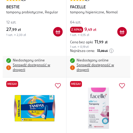
4,8
4,9
BESTIE
FACELLE
tampony probiotyczne, Regular
tampony higieniczne, Normal
12 szt.
64 szt.
27
9
,
99 zł
Z APKĄ
,
49 zł
1 szt. = 2,33 zł
1 szt. = 0,15 zł
11
Cena bez apki:
,99
zł
1 szt. = 0,19 zł
Najniższa cena:
11
,99
zł
Niedostępny online
Niedostępny online
Sprawdź dostępność w
Sprawdź dostępność w
drogerii
drogerii
MEGA!
MEGA!