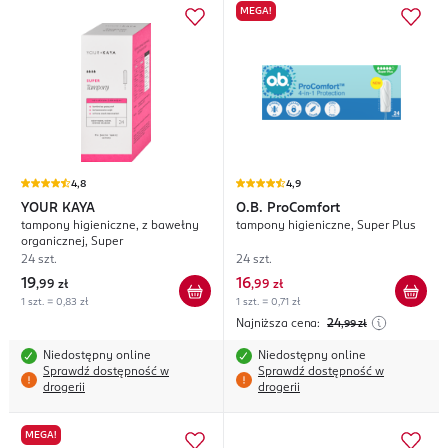
MEGA!
4,8
4,9
YOUR KAYA
O.B.
ProComfort
tampony higieniczne, z bawełny
tampony higieniczne, Super Plus
organicznej, Super
24 szt.
24 szt.
19
16
,
99 zł
,
99 zł
1 szt. = 0,83 zł
1 szt. = 0,71 zł
Najniższa cena:
24
,99
zł
Niedostępny online
Niedostępny online
Sprawdź dostępność w
Sprawdź dostępność w
drogerii
drogerii
MEGA!