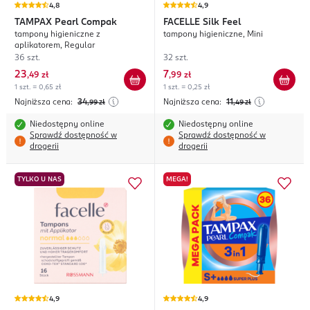
4,8
4,9
TAMPAX
Pearl Compak
FACELLE
Silk Feel
tampony higieniczne z
tampony higieniczne, Mini
aplikatorem, Regular
36 szt.
32 szt.
23
7
,
49 zł
,
99 zł
1 szt. = 0,65 zł
1 szt. = 0,25 zł
Najniższa cena:
34
Najniższa cena:
11
,99
zł
,49
zł
Niedostępny online
Niedostępny online
Sprawdź dostępność w
Sprawdź dostępność w
drogerii
drogerii
TYLKO U NAS
MEGA!
4,9
4,9