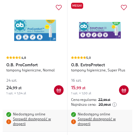
MEGA!
4,8
5,0
O.B.
ProComfort
O.B.
ExtraProtect
tampony higieniczne, Normal
tampony higieniczne, Super Plus
24 szt.
16 szt.
24
15
,
99 zł
,
99 zł
1 szt. = 1,04 zł
1 szt. = 1,00 zł
Cena regularna:
22
,99
zł
Najniższa cena:
20
,99
zł
Niedostępny online
Niedostępny online
Sprawdź dostępność w
Sprawdź dostępność w
drogerii
drogerii