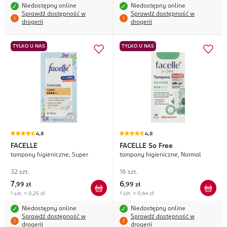
Niedostępny online
Niedostępny online
Sprawdź dostępność w
Sprawdź dostępność w
drogerii
drogerii
TYLKO U NAS
TYLKO U NAS
4,8
4,8
FACELLE
FACELLE
So Free
tampony higieniczne, Super
tampony higieniczne, Normal
32 szt.
16 szt.
7
6
,
99 zł
,
99 zł
1 szt. = 0,25 zł
1 szt. = 0,44 zł
Niedostępny online
Niedostępny online
Sprawdź dostępność w
Sprawdź dostępność w
drogerii
drogerii