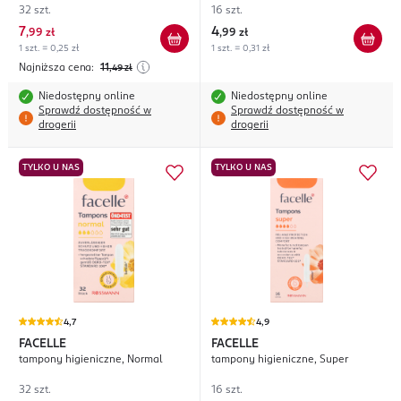
32 szt.
16 szt.
7
4
,
99 zł
,
99 zł
1 szt. = 0,25 zł
1 szt. = 0,31 zł
Najniższa cena:
11
,49
zł
Niedostępny online
Niedostępny online
Sprawdź dostępność w
Sprawdź dostępność w
drogerii
drogerii
TYLKO U NAS
TYLKO U NAS
4,7
4,9
FACELLE
FACELLE
tampony higieniczne, Normal
tampony higieniczne, Super
32 szt.
16 szt.