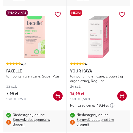
TYLKO U NAS
MEGA!
4,9
4,8
FACELLE
YOUR KAYA
tampony higieniczne, Super Plus
tampony higieniczne, z bawełny
organicznej, Regular
32 szt.
24 szt.
7
13
,
99 zł
,
99 zł
1 szt. = 0,25 zł
1 szt. = 0,58 zł
Najniższa cena:
19
,99
zł
Niedostępny online
Niedostępny online
Sprawdź dostępność w
Sprawdź dostępność w
drogerii
drogerii