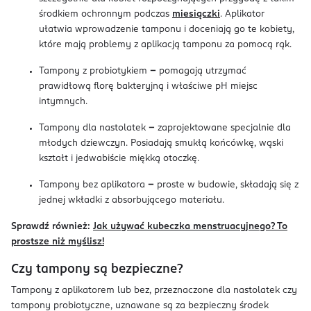
środkiem ochronnym podczas
miesiączki
. Aplikator
ułatwia wprowadzenie tamponu i doceniają go te kobiety,
które mają problemy z aplikacją tamponu za pomocą rąk.
Tampony z probiotykiem
–
pomagają utrzymać
prawidłową florę bakteryjną i właściwe pH miejsc
intymnych.
Tampony dla nastolatek
–
zaprojektowane specjalnie dla
młodych dziewczyn. Posiadają smukłą końcówkę, wąski
kształt i jedwabiście miękką otoczkę.
Tampony bez aplikatora
–
proste w budowie, składają się z
jednej wkładki z absorbującego materiału.
Sprawdź również:
Jak używać kubeczka menstruacyjnego? To
prostsze niż myślisz!
Czy tampony są bezpieczne?
Tampony z aplikatorem lub bez, przeznaczone dla nastolatek czy
tampony probiotyczne, uznawane są za bezpieczny środek