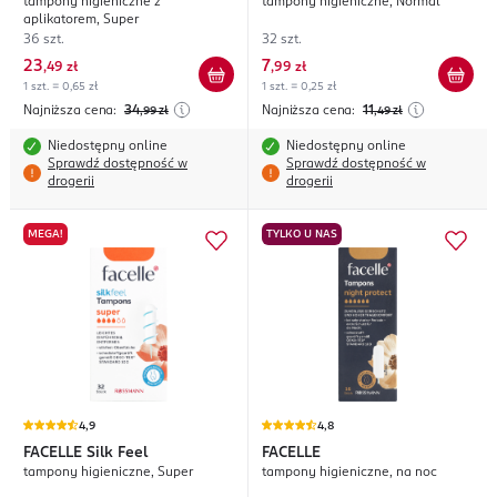
tampony higieniczne z
tampony higieniczne, Normal
aplikatorem, Super
36 szt.
32 szt.
23
7
,
49 zł
,
99 zł
1 szt. = 0,65 zł
1 szt. = 0,25 zł
Najniższa cena:
34
Najniższa cena:
11
,99
zł
,49
zł
Niedostępny online
Niedostępny online
Sprawdź dostępność w
Sprawdź dostępność w
drogerii
drogerii
MEGA!
TYLKO U NAS
4,9
4,8
FACELLE
Silk Feel
FACELLE
tampony higieniczne, Super
tampony higieniczne, na noc