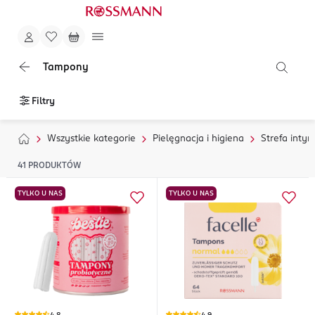
Tampony
Filtry
Wszystkie kategorie
Pielęgnacja i higiena
Strefa inty
41
PRODUKTÓW
TYLKO U NAS
TYLKO U NAS