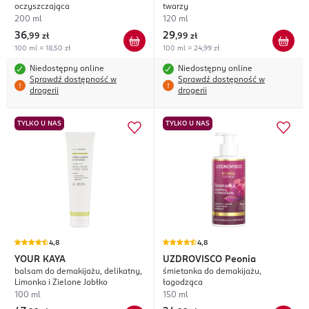
oczyszczająca
twarzy
200 ml
120 ml
36
29
,
99 zł
,
99 zł
100 ml = 18,50 zł
100 ml = 24,99 zł
Niedostępny online
Niedostępny online
Sprawdź dostępność w
Sprawdź dostępność w
drogerii
drogerii
TYLKO U NAS
TYLKO U NAS
4,8
4,8
YOUR KAYA
UZDROVISCO
Peonia
balsam do demakijażu, delikatny,
śmietanka do demakijażu,
Limonka i Zielone Jabłko
łagodząca
100 ml
150 ml