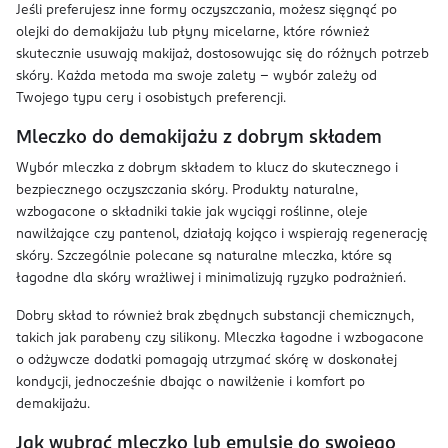
Jeśli preferujesz inne formy oczyszczania, możesz sięgnąć po
olejki do demakijażu lub płyny micelarne, które również
skutecznie usuwają makijaż, dostosowując się do różnych potrzeb
skóry. Każda metoda ma swoje zalety – wybór zależy od
Twojego typu cery i osobistych preferencji.
Mleczko do demakijażu z dobrym składem
Wybór mleczka z dobrym składem to klucz do skutecznego i
bezpiecznego oczyszczania skóry. Produkty naturalne,
wzbogacone o składniki takie jak wyciągi roślinne, oleje
nawilżające czy pantenol, działają kojąco i wspierają regenerację
skóry. Szczególnie polecane są naturalne mleczka, które są
łagodne dla skóry wrażliwej i minimalizują ryzyko podrażnień.
Dobry skład to również brak zbędnych substancji chemicznych,
takich jak parabeny czy silikony. Mleczka łagodne i wzbogacone
o odżywcze dodatki pomagają utrzymać skórę w doskonałej
kondycji, jednocześnie dbając o nawilżenie i komfort po
demakijażu.
Jak wybrać mleczko lub emulsję do swojego