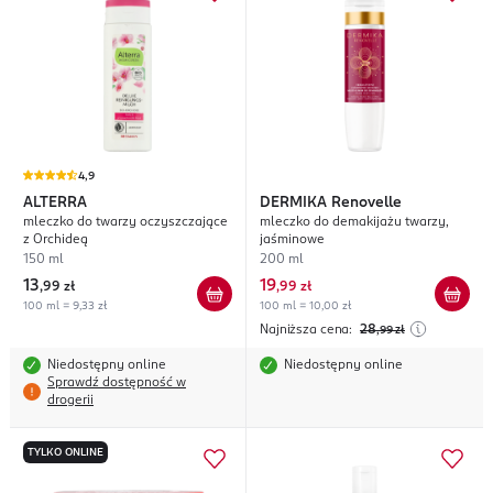
4,9
ALTERRA
DERMIKA
Renovelle
mleczko do twarzy oczyszczające
mleczko do demakijażu twarzy,
z Orchideą
jaśminowe
150 ml
200 ml
13
19
,
99 zł
,
99 zł
100 ml = 9,33 zł
100 ml = 10,00 zł
Najniższa cena:
28
,99
zł
Niedostępny online
Niedostępny online
Sprawdź dostępność w
drogerii
TYLKO ONLINE