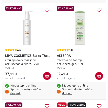
TYLKO U NAS
TYLKO U NAS
4,6
5,0
MIYA COSMETICS
Bless The
ALTERRA
emulsja do demakijażu i
mleczko do twarzy,
Less
oczyszczania twarzy, 2w1
oczyszczające, Algi
150 ml
150 ml
37
12
,
99 zł
,
49 zł
100 ml = 25,33 zł
100 ml = 8,33 zł
Niedostępny online
Niedostępny online
Sprawdź dostępność w
Sprawdź dostępność w
drogerii
drogerii
TYLKO U NAS
MEGA!
TYLKO ONLINE