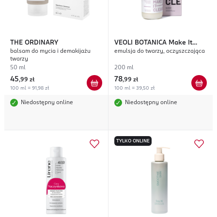
THE ORDINARY
VEOLI BOTANICA
Make It
balsam do mycia i demakijażu
emulsja do twarzy, oczyszczająca
Clear
twarzy
50 ml
200 ml
45
78
,
99 zł
,
99 zł
100 ml = 91,98 zł
100 ml = 39,50 zł
Niedostępny online
Niedostępny online
TYLKO ONLINE