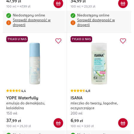
47
34
,
99 zł
,
99 zł
100 ml = 47,99 zł
100 ml = 23,33 zł
Niedostępny online
Niedostępny online
Sprawdź dostępność w
Sprawdź dostępność w
drogerii
drogerii
TYLKO U NAS
TYLKO U NAS
4,4
4,8
YOPE
Waterfully
ISANA
emulsja do demakijażu,
mleczko do twarzy, łagodne,
koloidalna
oczyszczające
150 ml
200 ml
37
6
,
99 zł
,
99 zł
100 ml = 25,33 zł
100 ml = 3,50 zł