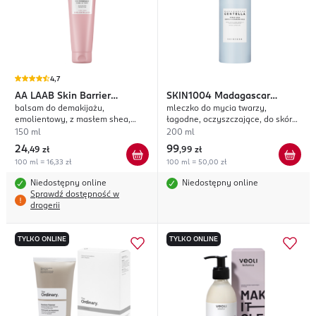
4,7
AA
LAAB Skin Barrier
SKIN1004
Madagascar
balsam do demakijażu,
mleczko do mycia twarzy,
Protection
Centella Hyalu-Cica
emolientowy, z masłem shea,
łagodne, oczyszczające, do skóry
100% Centella B12
wrażliwej
150 ml
200 ml
24
99
,
49 zł
,
99 zł
100 ml = 16,33 zł
100 ml = 50,00 zł
Niedostępny online
Niedostępny online
Sprawdź dostępność w
drogerii
TYLKO ONLINE
TYLKO ONLINE