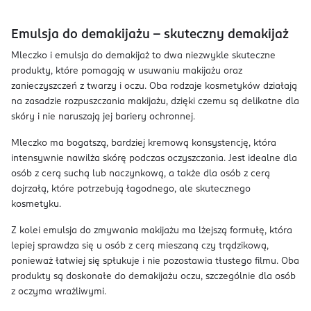
Emulsja do demakijażu – skuteczny demakijaż
Mleczko i emulsja do demakijaż to dwa niezwykle skuteczne
produkty, które pomagają w usuwaniu makijażu oraz
zanieczyszczeń z twarzy i oczu. Oba rodzaje kosmetyków działają
na zasadzie rozpuszczania makijażu, dzięki czemu są delikatne dla
skóry i nie naruszają jej bariery ochronnej.
Mleczko ma bogatszą, bardziej kremową konsystencję, która
intensywnie nawilża skórę podczas oczyszczania. Jest idealne dla
osób z cerą suchą lub naczynkową, a także dla osób z cerą
dojrzałą, które potrzebują łagodnego, ale skutecznego
kosmetyku.
Z kolei emulsja do zmywania makijażu ma lżejszą formułę, która
lepiej sprawdza się u osób z cerą mieszaną czy trądzikową,
ponieważ łatwiej się spłukuje i nie pozostawia tłustego filmu. Oba
produkty są doskonałe do demakijażu oczu, szczególnie dla osób
z oczyma wrażliwymi.