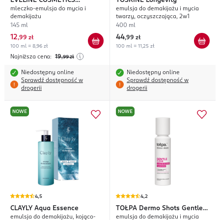
EVELINE COSMETICS
YOSKINE
Longevity
mleczko-emulsja do mycia i
emulsja do demakijażu i mycia
Ceramides Super Pre-
demakijażu
twarzy, oczyszczająca, 2w1
Needles
145 ml
400 ml
12
44
,
99 zł
,
99 zł
100 ml = 8,96 zł
100 ml = 11,25 zł
Najniższa cena:
19
,99
zł
Niedostępny online
Niedostępny online
Sprawdź dostępność w
Sprawdź dostępność w
drogerii
drogerii
NOWE
NOWE
4,5
4,2
CLAYLY
Aqua Essence
TOŁPA
Dermo Shots Gentle
emulsja do demakijażu, kojąco-
emulsja do demakijażu i mycia
Clean