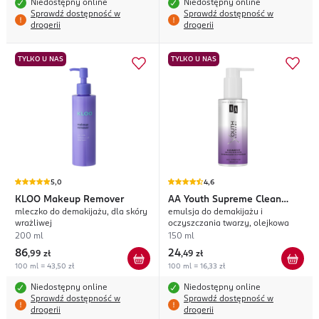
Niedostępny online
Niedostępny online
Sprawdź dostępność w
Sprawdź dostępność w
drogerii
drogerii
TYLKO U NAS
TYLKO U NAS
5,0
4,6
KLOO
Makeup Remover
AA
Youth Supreme Clean
mleczko do demakijażu, dla skóry
emulsja do demakijażu i
Reset
wrażliwej
oczyszczania twarzy, olejkowa
200 ml
150 ml
86
24
,
99 zł
,
49 zł
100 ml = 43,50 zł
100 ml = 16,33 zł
Niedostępny online
Niedostępny online
Sprawdź dostępność w
Sprawdź dostępność w
drogerii
drogerii