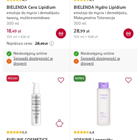
4,9
4,9
BIELENDA
Cera Lipidium
BIELENDA
Hydro Lipidium
emulsja do mycia i demakijażu
emulsja do mycia i demakijażu,
twarzy, multiceramidowa
Maksymalna Tolerancja
300 ml
300 ml
18
28
,
49 zł
,
99 zł
100 ml = 6,16 zł
100 ml = 9,66 zł
Najniższa cena:
28
,99
zł
Niedostępny online
Niedostępny online
Sprawdź dostępność w
Sprawdź dostępność w
drogerii
drogerii
MEGA!
NOWE
5,0
4,8