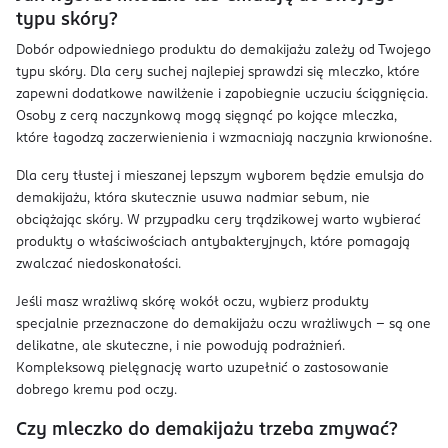
typu skóry?
Dobór odpowiedniego produktu do demakijażu zależy od Twojego
typu skóry. Dla cery suchej najlepiej sprawdzi się mleczko, które
zapewni dodatkowe nawilżenie i zapobiegnie uczuciu ściągnięcia.
Osoby z cerą naczynkową mogą sięgnąć po kojące mleczka,
które łagodzą zaczerwienienia i wzmacniają naczynia krwionośne.
Dla cery tłustej i mieszanej lepszym wyborem będzie emulsja do
demakijażu, która skutecznie usuwa nadmiar sebum, nie
obciążając skóry. W przypadku cery trądzikowej warto wybierać
produkty o właściwościach antybakteryjnych, które pomagają
zwalczać niedoskonałości.
Jeśli masz wrażliwą skórę wokół oczu, wybierz produkty
specjalnie przeznaczone do demakijażu oczu wrażliwych – są one
delikatne, ale skuteczne, i nie powodują podrażnień.
Kompleksową pielęgnację warto uzupełnić o zastosowanie
dobrego kremu pod oczy.
Czy mleczko do demakijażu trzeba zmywać?