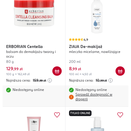
4,9
ERBORIAN
Centella
ZIAJA
De-makijaż
balsam do demakijażu twarzy i
mleczko micelarne, nawilżające
oczu
80 g
200 ml
129
8
,
99 zł
,
99 zł
100 g = 162,49 zł
100 ml = 4,50 zł
Najniższa cena:
159
Najniższa cena:
10
,99
zł
,99
zł
Niedostępny online
Niedostępny online
Sprawdź dostępność w
drogerii
TYLKO ONLINE