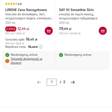
4,8
LIRENE
Cera Naczynkowa
SAY HI
Smoothie Skin
mleczko do demakijażu, 3w1,
emulsja do mycia twarzy,
oczyszczająco-kojące, zmniejsza
oczyszczająco-odżywiająca
zaczerwienienia
200 ml
200 ml
12
79
Z APKĄ
,
99 zł
,
99 zł
100 ml = 6,50 zł
100 ml = 40,00 zł
16
Cena bez apki:
,49
zł
100 ml = 8,25 zł
Najniższa cena:
16
,49
zł
Niedostępny online
Niedostępny online
Sprawdź dostępność w
drogerii
z
2