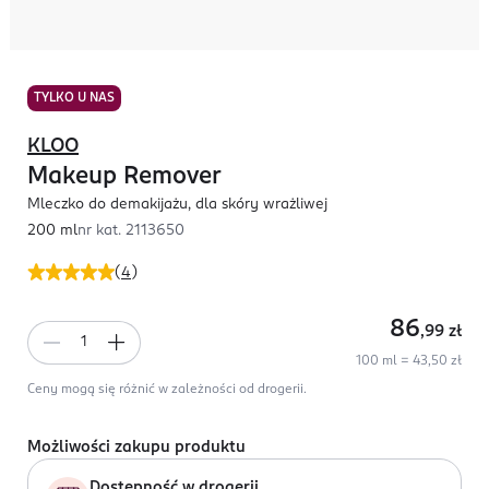
TYLKO U NAS
KLOO
Makeup Remover
Mleczko do demakijażu, dla skóry wrażliwej
200 ml
nr kat.
2113650
(
4
)
86
,99
zł
100 ml = 43,50 zł
Ceny mogą się różnić w zależności od drogerii.
Możliwości zakupu produktu
Dostępność w drogerii