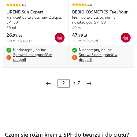
4,5
4,5
LIRENE
Sun Expert
BEBIO COSMETICS
Feel Your
krem-żel do twarzy, nawilżający,
krem do twarzy, ochronny,
Beauty Vibes
SPF 30
nawilżający, SPF 50
50 ml
40 ml
26
47
,
99 zł
,
99 zł
100 ml = 53,98 zł
100 ml = 119,98 zł
Niedostępny online
Niedostępny online
Sprawdź dostępność w
Sprawdź dostępność w
drogerii
drogerii
z
7
Czym się różni krem z SPF do twarzy i do ciała?