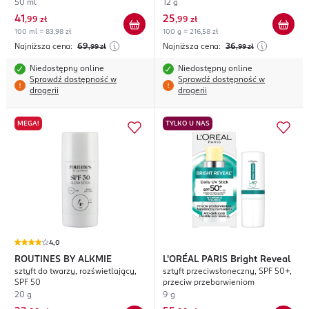
50 ml
12 g
41
25
,
99 zł
,
99 zł
100 ml = 83,98 zł
100 g = 216,58 zł
Najniższa cena:
69
Najniższa cena:
36
,99
zł
,99
zł
Niedostępny online
Niedostępny online
Sprawdź dostępność w
Sprawdź dostępność w
drogerii
drogerii
MEGA!
TYLKO U NAS
4,0
ROUTINES BY ALKMIE
L'ORÉAL PARIS
Bright Reveal
sztyft do twarzy, rozświetlający,
sztyft przeciwsłoneczny, SPF 50+,
SPF 50
przeciw przebarwieniom
20 g
9 g