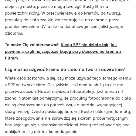
więcej często zawierają składniki, o działaniu regenerującym, jak
oleje czy masła, przez co mogą tworzyć tłusty film na
powierzchni skóry. W przeciwieństwie do kremów do twarzy,
produkty do ciała zwykle koncentrują się na ochronie przed
promieniowaniem UV, a nie na dodatkowym specjalistycznym
działaniu.
To może Cię zainteresować:
Kiedy SPF nie działa tak, jak
powinien, czyli najczęstsze błędy przy stosowaniu kremu z
filtrem
Czy można używać kremu do ciała na twarz i odwrotnie?
Wiele osób zastanawia się, czy może używać tego samego kremu
z SPF na twarz i ciało. Oczywiście, jeśli nam to służy to nie ma
przeciwwskazań. Nawet najniższa fotoprotekcja jest lepsza niż
żadna. Natomiast pamiętajmy, że produkty fotoochronne do ciała
nie są dostosowane do potrzeb zwykle bardziej wymagającej
skóry twarzy. Często posiadają bardziej tłuste i okluzyjne formuły,
które zdecydowanie nie sprawdzą się skórom problematycznym
borykającym się z niedoskonałościami. Mogą też rolować się pod
makijażem czy działać komedogennie.