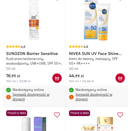
4,8
4,8
SUNOZON
Barrier Sensitive
NIVEA SUN
UV Face Shine
fluid przeciwsłoneczny,
krem do twarzy, matujący, SPF
Control
wodoodporny, UVA+UVB, SPF 50+;
50+ PA++++
50 ml
40 ml
16
44
,
99 zł
,
99 zł
100 ml = 33,98 zł
100 ml = 112,48 zł
Niedostępny online
Niedostępny online
Sprawdź dostępność w
Sprawdź dostępność w
drogerii
drogerii
TYLKO U NAS
TYLKO U NAS