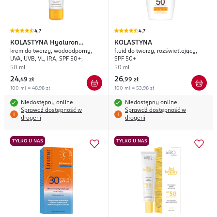
4,7
4,7
KOLASTYNA
Hyaluron
KOLASTYNA
krem do twarzy, wodoodporny,
fluid do twarzy, rozświetlający,
Wrażliwa Skóra
UVA, UVB, VL, IRA, SPF 50+;
SPF 50+
50 ml
50 ml
24
26
,
49 zł
,
99 zł
100 ml = 48,98 zł
100 ml = 53,98 zł
Niedostępny online
Niedostępny online
Sprawdź dostępność w
Sprawdź dostępność w
drogerii
drogerii
TYLKO U NAS
TYLKO U NAS