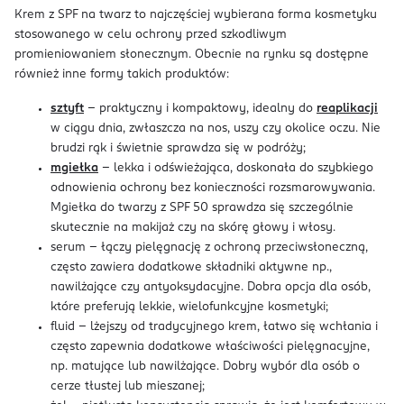
Krem z SPF na twarz to najczęściej wybierana forma kosmetyku
stosowanego w celu ochrony przed szkodliwym
promieniowaniem słonecznym. Obecnie na rynku są dostępne
również inne formy takich produktów:
sztyft
– praktyczny i kompaktowy, idealny do
reaplikacji
w ciągu dnia, zwłaszcza na nos, uszy czy okolice oczu. Nie
brudzi rąk i świetnie sprawdza się w podróży;
mgiełka
– lekka i odświeżająca, doskonała do szybkiego
odnowienia ochrony bez konieczności rozsmarowywania.
Mgiełka do twarzy z SPF 50 sprawdza się szczególnie
skutecznie na makijaż czy na skórę głowy i włosy.
serum – łączy pielęgnację z ochroną przeciwsłoneczną,
często zawiera dodatkowe składniki aktywne np.,
nawilżające czy antyoksydacyjne. Dobra opcja dla osób,
które preferują lekkie, wielofunkcyjne kosmetyki;
fluid – lżejszy od tradycyjnego krem, łatwo się wchłania i
często zapewnia dodatkowe właściwości pielęgnacyjne,
np. matujące lub nawilżające. Dobry wybór dla osób o
cerze tłustej lub mieszanej;