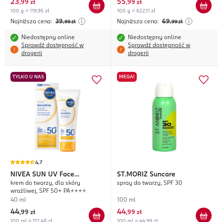
23
55
,
99 zł
,
99 zł
100 g = 119,95 zł
100 g = 622,11 zł
Najniższa cena:
39
Najniższa cena:
69
,99
zł
,99
zł
Niedostępny online
Niedostępny online
Sprawdź dostępność w
Sprawdź dostępność w
drogerii
drogerii
TYLKO U NAS
MEGA!
4,7
NIVEA SUN
UV Face
ST.MORIZ
Suncare
krem do twarzy, dla skóry
spray do twarzy, SPF 30
Sensitive
wrażliwej, SPF 50+ PA++++
40 ml
100 ml
44
44
,
99 zł
,
99 zł
100 ml = 112,48 zł
100 ml = 44,99 zł