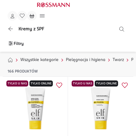
Kremy z SPF
Filtry
Wszystkie kategorie
Pielęgnacja i higiena
Twarz
Pi
166
PRODUKTÓW
TYLKO U NAS
TYLKO ONLINE
TYLKO U NAS
TYLKO ONLINE