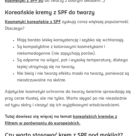
kosmetyki z SPF 50
do twarzy z dobrym składem. ;)
Koreańskie kremy z SPF do twarzy
Kosmetyki koreańskie z SPF
zyskują coraz większą popularność.
Dlaczego?
Mają bardzo lekką konsystencję i szybko się wchłaniają.
Są kompatybilne z kolorowymi kosmetykami i
niekomedogenne (nie zapychają porów).
Są odporne na wilgoć, pot i wysoką temperaturę, dlatego
lepiej utrzymują się na twarzy.
Nie bielą i nie tworzą efektu maski na twarzy, ponieważ są
nieodczuwalne na skórze.
Azjatyckie kosmetyki ochronne do twarzy świetnie sprawdzają się
przy cerze tłustej, ale nie tylko. Warto sięgać po nie niezależnie
od typu skóry i cieszyć się ich wyjątkowymi właściwościami.
Tutaj dowiesz się więcej na temat
koreańskich kremów z
filtrem w porównaniu do europejskich.
Czy warto stosować krem z SPF pod makijaż?