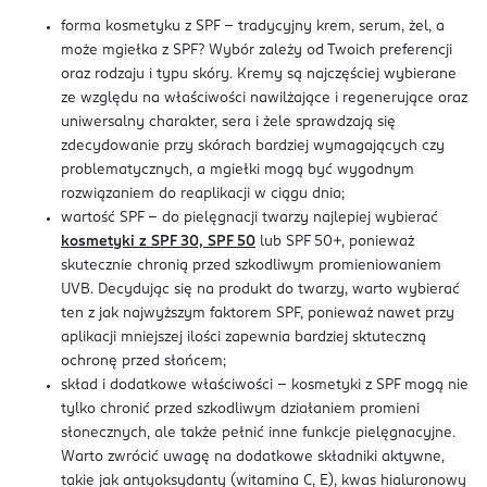
forma kosmetyku z SPF – tradycyjny krem, serum, żel, a
może mgiełka z SPF? Wybór zależy od Twoich preferencji
oraz rodzaju i typu skóry. Kremy są najczęściej wybierane
ze względu na właściwości nawilżające i regenerujące oraz
uniwersalny charakter, sera i żele sprawdzają się
zdecydowanie przy skórach bardziej wymagających czy
problematycznych, a mgiełki mogą być wygodnym
rozwiązaniem do reaplikacji w ciągu dnia;
wartość SPF - do pielęgnacji twarzy najlepiej wybierać
kosmetyki z SPF 30, SPF 50
lub SPF 50+, ponieważ
skutecznie chronią przed szkodliwym promieniowaniem
UVB. Decydując się na produkt do twarzy, warto wybierać
ten z jak najwyższym faktorem SPF, ponieważ nawet przy
aplikacji mniejszej ilości zapewnia bardziej sktuteczną
ochronę przed słońcem;
skład i dodatkowe właściwości – kosmetyki z SPF mogą nie
tylko chronić przed szkodliwym działaniem promieni
słonecznych, ale także pełnić inne funkcje pielęgnacyjne.
Warto zwrócić uwagę na dodatkowe składniki aktywne,
takie jak antyoksydanty (witamina C, E), kwas hialuronowy