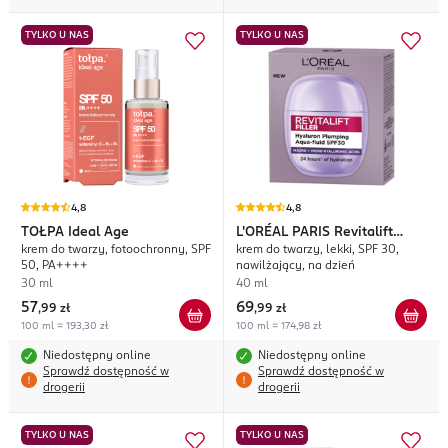
TYLKO U NAS
TYLKO U NAS
4,8
4,8
TOŁPA
Ideal Age
L'ORÉAL PARIS
Revitalift
krem do twarzy, fotoochronny, SPF
krem do twarzy, lekki, SPF 30,
Filler
50, PA++++
nawilżający, na dzień
30 ml
40 ml
57
69
,
99 zł
,
99 zł
100 ml = 193,30 zł
100 ml = 174,98 zł
Niedostępny online
Niedostępny online
Sprawdź dostępność w
Sprawdź dostępność w
drogerii
drogerii
TYLKO U NAS
TYLKO U NAS