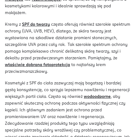
kosmetykami kolorowymi i idealnie sprawdzają się pod
makijażem.
Kremy z
SPF do twarzy
często oferują również szerokie spektrum
ochrony (UVA, UVB, HEV), dlatego, że skóra twarzy jest
wystawiona na szkodliwe działanie promieni słonecznych,
szczególnie UVA przez cały rok. Tak szerokie spektrum ochrony
pomaga kompleksowo chronić delikatną skórę twarzy, szyi i
dekoltu przed przedwczesnym starzeniem. Pamiętajmy, że
właściwie dobrana fotoprotekcja
to najtańszy krem
przeciwzmarszczkowy.
Kosmetyki z SPF do ciała zazwyczaj mają bogatszą i bardziej
gęstą konsystencję, co sprzyja lepszemu nawilżeniu i regeneracji
większych partii ciała. Często są również
wodoodporne
, aby
zapewnić skuteczną ochronę podczas aktywności fizycznej czy
kąpieli. Ich głównym zadaniem jest ochrona przed
promieniowaniem UV oraz nawilżenie i regeneracja.
Zdecydowanie rzadziej produkty tego typu uwzględniają
specjalne potrzeby skóry wrażliwej czy problematycznej., co