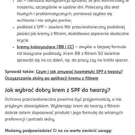
żel – nietłusta konsystencja sprawia, że jest komfortowy w
noszeniu, szczególnie w upalne dni. Polecany dla skór
tłustych i problematycznych, ponieważ szybko się
wchłania i nie zatyka porów;
podkład z SPF - zawiera filtr przeciwsłoneczny podobnej
jakości jak kremy z filtrem, dodatkowo zapewnia skuteczne
krycie.
kremy koloryzujące (BB i CC)
- zwykle o lżejszej formule
niż klasyczne podkłady. Krem BB z filtrem 50 świetnie
sprawdzi się na co dzień, np. do pracy czy na krótki spacer.
Sprawdź także:
Czym i jak zmywać kosmetyki SPF z twarzy?
Oczyszczanie skóry po aplikacji kremu z filtrem
Jak wybrać dobry krem z SPF do twarzy?
Ochrona przeciwsłoneczna powinna być przyjemnością, a nie
przykrym obowiązkiem. Wybierając krem do twarzy z filtrem
dobrze zatem dopasować produkt i jego formułę do własnych
preferencji i potrzeb skóry.
Możemy podpowiedzieć Ci na co warto zwrócić uwagę: