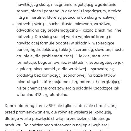
nawilżający skórę, niacynamid regulujący wydzielanie
sebum, aloes i pantenol o działaniu łagodzącym, a także
filtry mineralne, które są polecane do skóry wrażliwej.
potrzeby skóry – sucha, tłusta, mieszana, wrażliwa,
odwodniona czy problematyczna – każda z nich ma inne
potrzeby. Dla skóry suchej warto wybierać kremy o
nawilżającej formule bogatej w składniki wspierające
barierę hydrolipidową, takie jak ceramidy, skwalan, masła
czy oleje, dla problematycznej – lekkie, matujące
formulacje, bogate również w składniki seboreguluące jak
cynk czy niacynamid , a dla wrażliwej – sprawdzą się
produkty bez kompozycji zapachowej, na bazie filtrów
mineralnych, które maja mniejszy potencjał alergizujący
niż te chemiczne oraz zawierają składniki łagodzące jak
witamina B12 czy alantoina.
Dobrze dobrany krem z SPF nie tylko skutecznie chroni skórę
przed promieniowaniem, ale również wspiera jej kondycję,
dlatego warto poświęcić chwilę na znalezienie idealnego
produktu. Do codziennego stosowania najlepiej wybieraj