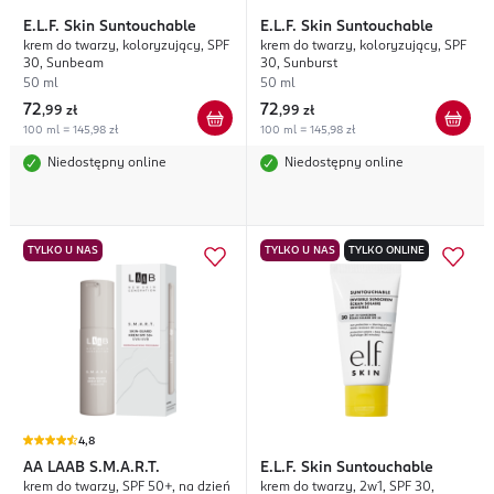
E.L.F.
Skin Suntouchable
E.L.F.
Skin Suntouchable
krem do twarzy, koloryzujący, SPF
krem do twarzy, koloryzujący, SPF
30, Sunbeam
30, Sunburst
50 ml
50 ml
72
72
,
99 zł
,
99 zł
100 ml = 145,98 zł
100 ml = 145,98 zł
Niedostępny online
Niedostępny online
TYLKO U NAS
TYLKO U NAS
TYLKO ONLINE
4,8
AA
LAAB S.M.A.R.T.
E.L.F.
Skin Suntouchable
krem do twarzy, SPF 50+, na dzień
krem do twarzy, 2w1, SPF 30,