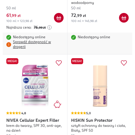
wodoodporny
50 ml
50 ml
61
72
,
99 zł
,
99 zł
100 ml = 123,98 zł
100 ml = 145,98 zł
Najniższa cena:
76
,99
zł
Niedostępny online
Niedostępny online
Sprawdź dostępność w
drogerii
MEGA!
MEGA!
4,8
5,0
NIVEA
Cellular Expert Filler
HISKIN
Sun Protector
krem do twarzy, SPF 30, anti-age,
sztyft ochronny do twarzy i ciała,
na dzień
Biały, SPF 50