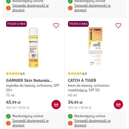
Niedostępny online
Niedostępny online
Sprawdź dostępność w
Sprawdź dostępność w
drogerii
drogerii
TYLKO U NAS
TYLKO U NAS
4,5
4,3
GARNIER
Skin Naturals
CATCH A TIGER
mgiełka do twarzy, ochronna, SPF
krem do twarzy, ochronno-
Vitamin C
50+
nawilżający, SPF 50
75 ml
40 ml
45
34
,
99 zł
,
99 zł
100 ml = 61,32 zł
100 ml = 87,48 zł
Niedostępny online
Niedostępny online
Sprawdź dostępność w
Sprawdź dostępność w
drogerii
drogerii