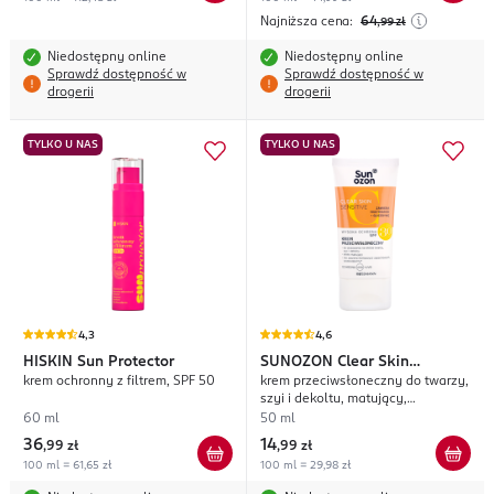
Najniższa cena:
64
,99
zł
Niedostępny online
Niedostępny online
Sprawdź dostępność w
Sprawdź dostępność w
drogerii
drogerii
TYLKO U NAS
TYLKO U NAS
4,3
4,6
HISKIN
Sun Protector
SUNOZON
Clear Skin
krem ochronny z filtrem, SPF 50
krem przeciwsłoneczny do twarzy,
Sensitive
szyi i dekoltu, matujący,
wodoodporny, UVA+UVB, SPF 30;
60 ml
50 ml
36
14
,
99 zł
,
99 zł
100 ml = 61,65 zł
100 ml = 29,98 zł