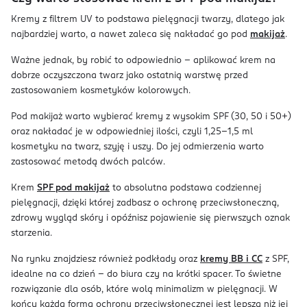
Kremy z filtrem UV to podstawa pielęgnacji twarzy, dlatego jak
najbardziej warto, a nawet zaleca się nakładać go pod
makijaż
.
Ważne jednak, by robić to odpowiednio – aplikować krem na
dobrze oczyszczona twarz jako ostatnią warstwę przed
zastosowaniem kosmetyków kolorowych.
Pod makijaż warto wybierać kremy z wysokim SPF (30, 50 i 50+)
oraz nakładać je w odpowiedniej ilości, czyli 1,25-1,5 ml
kosmetyku na twarz, szyję i uszy. Do jej odmierzenia warto
zastosować metodą dwóch palców.
Krem
SPF pod makijaż
to absolutna podstawa codziennej
pielęgnacji, dzięki której zadbasz o ochronę przeciwsłoneczną,
zdrowy wygląd skóry i opóźnisz pojawienie się pierwszych oznak
starzenia.
Na rynku znajdziesz również podkłady oraz
kremy BB i CC
z SPF,
idealne na co dzień – do biura czy na krótki spacer. To świetne
rozwiązanie dla osób, które wolą minimalizm w pielęgnacji. W
końcu każda forma ochrony przeciwsłonecznej jest lepsza niż jej