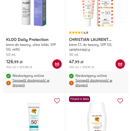
4,8
KLOO
Daily Protection
CHRISTIAN LAURENT
krem do twarzy, ultra lekki, SPF
krem CC do twarzy, SPF 50,
Luminosité
50, refill
upiększający
50 ml
30 ml
126
47
,
99 zł
,
99 zł
100 ml = 253,98 zł
100 ml = 159,97 zł
Niedostępny online
Niedostępny online
Sprawdź dostępność w
Sprawdź dostępność w
drogerii
drogerii
TYLKO U NAS