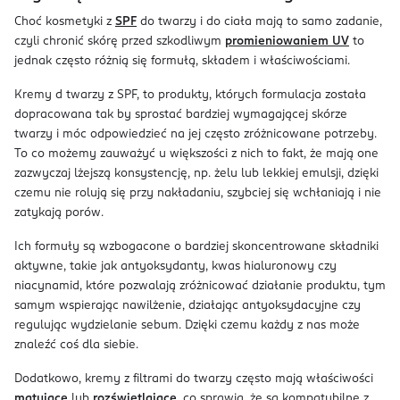
Choć kosmetyki z
SPF
do twarzy i do ciała mają to samo zadanie,
czyli chronić skórę przed szkodliwym
promieniowaniem UV
to
jednak często różnią się formułą, składem i właściwościami.
Kremy d twarzy z SPF, to produkty, których formulacja została
dopracowana tak by sprostać bardziej wymagającej skórze
twarzy i móc odpowiedzieć na jej często zróżnicowane potrzeby.
To co możemy zauważyć u większości z nich to fakt, że mają one
zazwyczaj lżejszą konsystencję, np. żelu lub lekkiej emulsji, dzięki
czemu nie rolują się przy nakładaniu, szybciej się wchłaniają i nie
zatykają porów.
Ich formuły są wzbogacone o bardziej skoncentrowane składniki
aktywne, takie jak antyoksydanty, kwas hialuronowy czy
niacynamid, które pozwalają zróżnicować działanie produktu, tym
samym wspierając nawilżenie, działając antyoksydacyjne czy
regulując wydzielanie sebum. Dzięki czemu każdy z nas może
znaleźć coś dla siebie.
Dodatkowo, kremy z filtrami do twarzy często mają właściwości
matujące
lub
rozświetlające
, co sprawia, że są kompatybilne z