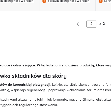
dź dostępność w drogerii
Sprawdź dostępność w drogerii
Spra
z
2
kojące i odświeżające. W tej kategorii znajdziesz produkty, które ws
wka składników dla skóry
tów do koreańskiej pielęgnacji
. Lekkie, ale silnie skoncentrowane f
wilżają, wspierają regenerację i poprawiają wchłanianie serum oraz kr
adnikami aktywnymi, takimi jak fermenty, mucyna ślimaka, ekstrakty 
ku tygodniach regularnego stosowania.