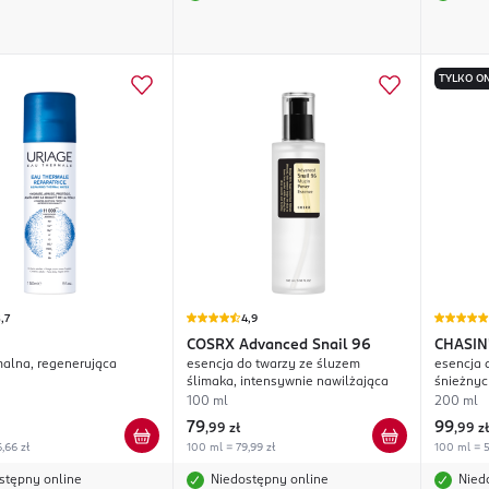
TYLKO ON
,7
4,9
COSRX
Advanced Snail 96
CHASIN
alna, regenerująca
esencja do twarzy ze śluzem
esencja 
Beauty
ślimaka, intensywnie nawilżająca
śnieżnyc
100 ml
200 ml
79
99
,
99 zł
,
99 zł
,66 zł
100 ml = 79,99 zł
100 ml = 5
stępny online
Niedostępny online
Nied