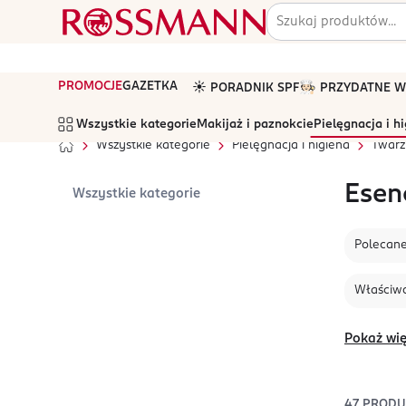
PROMOCJE
GAZETKA
☀️ PORADNIK SPF
🧑🏻‍🍳 PRZYDATNE
Wszystkie kategorie
Makijaż i paznokcie
Pielęgnacja i h
Wszystkie kategorie
Pielęgnacja i higiena
Twarz
Esen
Wszystkie kategorie
Polecan
Właściwo
Pokaż wię
47
PROD