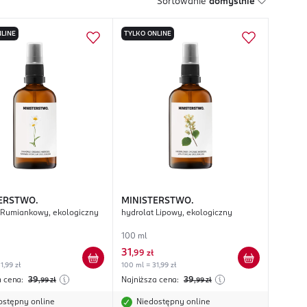
Sortowanie
domyślnie
LINE
TYLKO ONLINE
ERSTWO.
MINISTERSTWO.
 Rumiankowy, ekologiczny
hydrolat Lipowy, ekologiczny
100 ml
31
,
99 zł
1,99 zł
100 ml = 31,99 zł
a cena:
39
Najniższa cena:
39
,99
zł
,99
zł
ostępny online
Niedostępny online