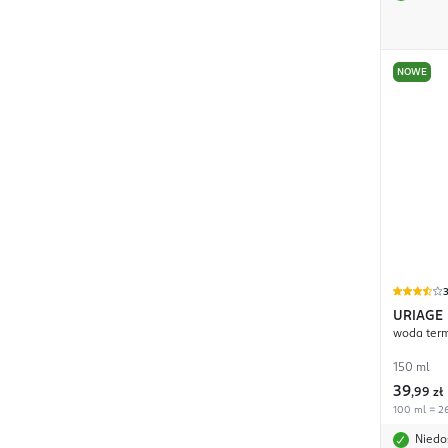
NOWE
3
URIAGE
woda term
150 ml
39
,
99 zł
100 ml = 26
Niedo