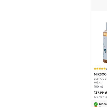
MIXSOO
esencja d
Asiatica
kojąca
100 ml
127
,
99 zł
100 ml = 12
Niedo