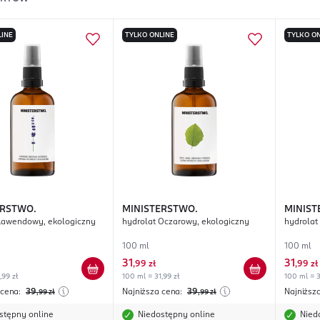
LINE
TYLKO ONLINE
TYLKO ON
ERSTWO.
MINISTERSTWO.
MINIST
Lawendowy, ekologiczny
hydrolat Oczarowy, ekologiczny
hydrolat
100 ml
100 ml
31
31
,
99 zł
,
99 zł
,99 zł
100 ml = 31,99 zł
100 ml = 3
 cena:
39
Najniższa cena:
39
Najniższ
,99
zł
,99
zł
stępny online
Niedostępny online
Nied