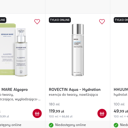
LINE
TYLKO ONLINE
TYLKO ON
 MARE
Algopro
ROVECTIN
Aqua - Hydration
HHUU
o twarzy,
esencja do twarzy, nawilżająca
hydrolat 
zczająca, wygładzająco-
ająca
180 ml
100 ml
119
49
ł
,
99 zł
,
99 zł
9,99 zł
100 ml = 66,66 zł
100 ml = 4
stępny online
Niedostępny online
Nied