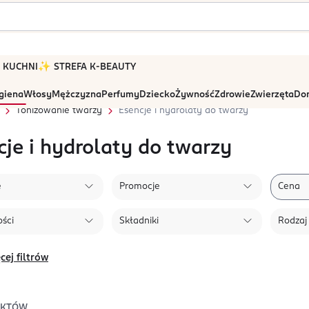
 W KUCHNI
✨ STREFA K-BEAUTY
igiena
Włosy
Mężczyzna
Perfumy
Dziecko
Żywność
Zdrowie
Zwierzęta
Dom
Tonizowanie twarzy
Esencje i hydrolaty do twarzy
cje i hydrolaty do twarzy
e
Promocje
Cena
ści
Składniki
Rodzaj
cej filtrów
UKTÓW