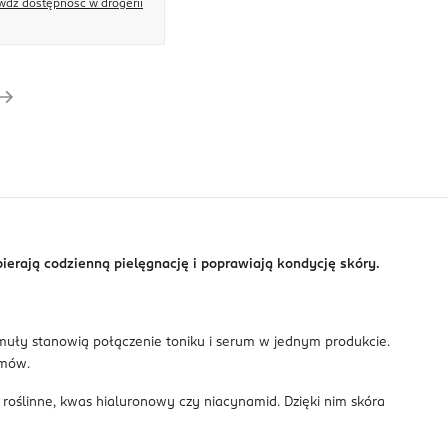
wdź dostępność w drogerii
pierają codzienną pielęgnację i poprawiają kondycję skóry.
ormuły stanowią połączenie toniku i serum w jednym produkcie.
emów.
roślinne, kwas hialuronowy czy niacynamid. Dzięki nim skóra