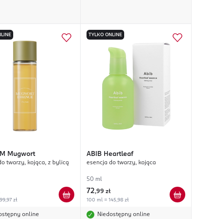
LINE
TYLKO ONLINE
OM
Mugwort
ABIB
Heartleaf
o twarzy, kojąca, z bylicą
esencja do twarzy, kojąca
50 ml
72
,
99 zł
99,97 zł
100 ml = 145,98 zł
ostępny online
Niedostępny online