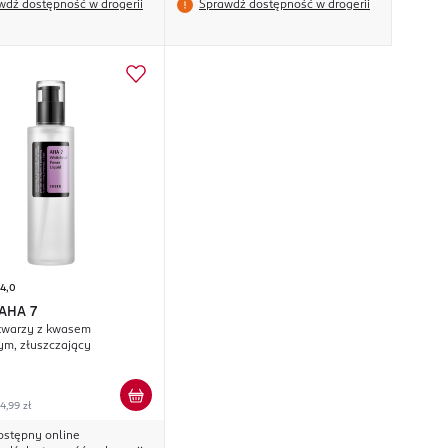
wdź dostępność w drogerii
Sprawdź dostępność w drogerii
4,0
AHA 7
zy z kwasem
ym, złuszczający
4,99 zł
ostępny online