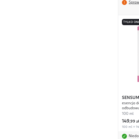
Spraw
TYLKO ON
SENSUM
esencja d
odbudowu
100 ml
149
,
99 z
100 ml = 14
Niedo