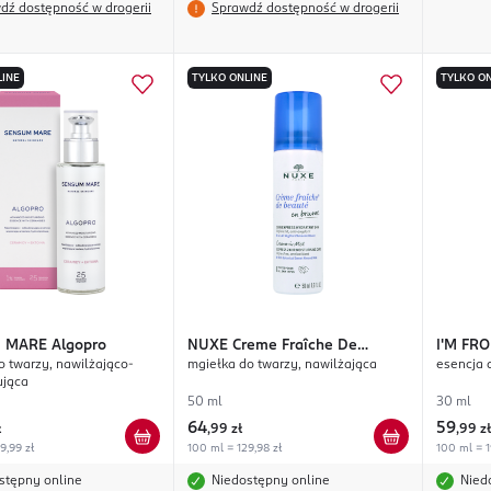
dź dostępność w drogerii
Sprawdź dostępność w drogerii
LINE
TYLKO ONLINE
TYLKO ON
 MARE
Algopro
NUXE
Creme Fraîche De
I'M FR
o twarzy, nawilżająco-
mgiełka do twarzy, nawilżająca
esencja d
Beauté
jąca
50 ml
30 ml
64
59
ł
,
99 zł
,
99 zł
9,99 zł
100 ml = 129,98 zł
100 ml = 1
stępny online
Niedostępny online
Nied