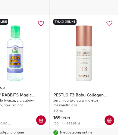
LINE
TYLKO ONLINE
5,0
' RABBITS
Magic
PESTLO
T3 Baby Collagen
do twarzy, z grzybów
serum do twarzy w mgiełce,
 Shroom
Glow
h, nawilżająca
rozświetlające
50 ml
169
,
99 zł
0,00 zł
100 ml = 339,98 zł
ostępny online
Niedostępny online