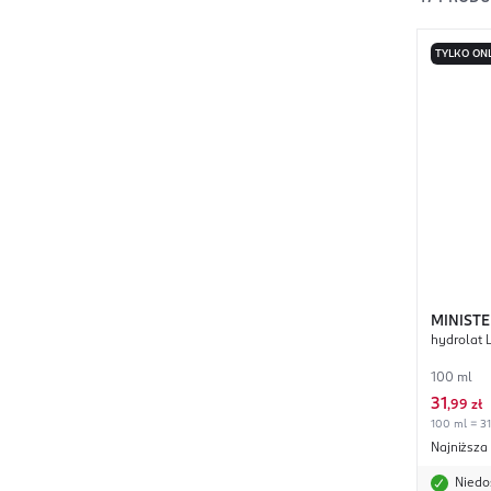
TYLKO ON
MINIST
hydrolat 
100 ml
31
,
99 zł
100 ml = 31
Najniższa
Niedo