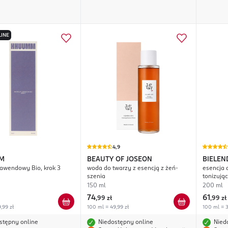
LINE
4,9
M
BEAUTY OF JOSEON
BIELEN
lawendowy Bio, krok 3
woda do twarzy z esencją z żeń-
esencja 
Suprem
szenia
tonizują
150 ml
200 ml
74
61
,
99 zł
,
99 zł
,99 zł
100 ml = 49,99 zł
100 ml = 3
stępny online
Niedostępny online
Nied