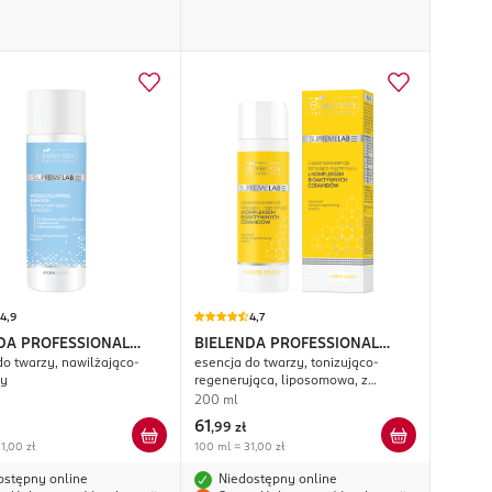
4,9
4,7
DA PROFESSIONAL
BIELENDA PROFESSIONAL
do twarzy, nawilżająco-
esencja do twarzy, tonizująco-
eLab Hydra Glow
SupremeLab Barrier Renew
cy
regenerująca, liposomowa, z
kompleksem z bioaktywnych
200 ml
ceramidów
61
,
99 zł
1,00 zł
100 ml = 31,00 zł
ostępny online
Niedostępny online