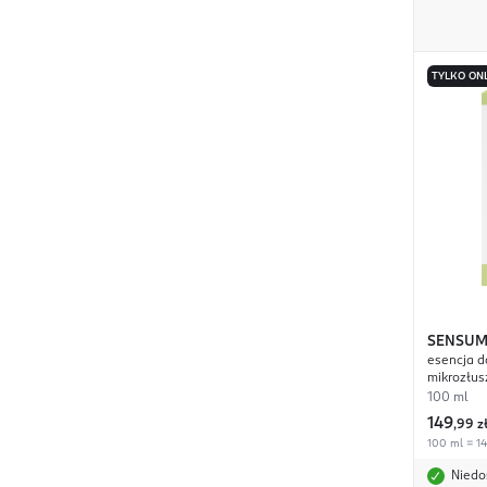
TYLKO ON
SENSUM
esencja d
mikrozłus
rozświetl
100 ml
149
,
99 z
100 ml = 14
Niedo