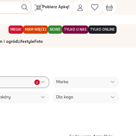
Pobierz Apkę!
MEGA!
MAM WIĘCEJ
NOWE
TYLKO U NAS
TYLKO ONLINE
 i ogród
Lifestyle
Foto
Marka
2
 skóry
Dla kogo