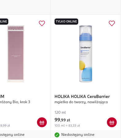
LINE
TYLKO ONLINE
MM
HOLIKA HOLIKA
CeraBarrier
różany Bio, krok 3
mgiełka do twarzy, nawilżająca
120 ml
99
,
99 zł
9,99 zł
100 ml = 83,33 zł
ostępny online
Niedostępny online