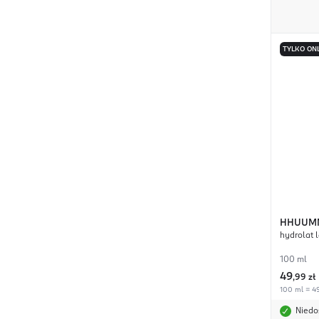
TYLKO ON
HHUUM
hydrolat 
100 ml
49
,
99 zł
100 ml = 49
Niedo