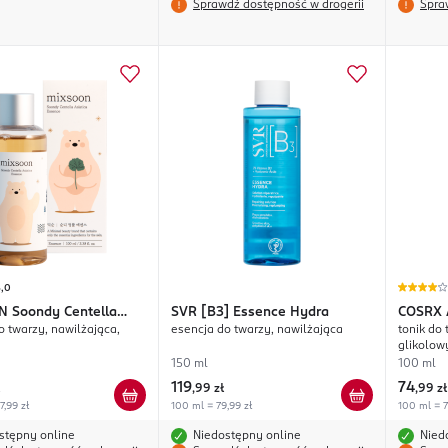
Sprawdź dostępność w drogerii
Spra
5,0
N
Soondy Centella
SVR
[B3] Essence Hydra
COSRX
o twarzy, nawilżająca,
esencja do twarzy, nawilżająca
tonik do twar
glikolow
150 ml
100 ml
119
74
,
99 zł
,
99 zł
7,99 zł
100 ml = 79,99 zł
100 ml = 7
stępny online
Niedostępny online
Nied