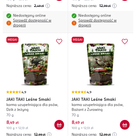
Najniższa cena:
2
Najniższa cena:
12
,49
zł
,99
zł
Niedostępny online
Niedostępny online
Sprawdź dostępność w
Sprawdź dostępność w
drogerii
drogerii
MEGA!
MEGA!
4,9
4,9
JAKI TAKI
Leśne Smaki
JAKI TAKI
Leśne Smaki
karma uzupełniająca dla psów,
karma uzupełniająca dla psów,
Dzik z Jeżyną
Bażant z Żurawiną
70 g
70 g
8
8
,
49 zł
,
49 zł
100 g = 12,13 zł
100 g = 12,13 zł
Najniższa cena:
12
Najniższa cena:
12
,99
zł
,99
zł