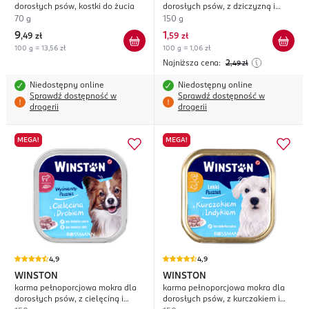
dorosłych psów, kostki do żucia
dorosłych psów, z dziczyzną i
sercami
70 g
150 g
9
1
,
49 zł
,
59 zł
100 g = 13,56 zł
100 g = 1,06 zł
Najniższa cena:
2
,49
zł
Niedostępny online
Niedostępny online
Sprawdź dostępność w
Sprawdź dostępność w
drogerii
drogerii
MEGA!
MEGA!
4,9
4,9
WINSTON
WINSTON
karma pełnoporcjowa mokra dla
karma pełnoporcjowa mokra dla
dorosłych psów, z cielęciną i
dorosłych psów, z kurczakiem i