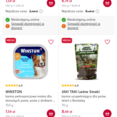
1
6
,
59 zł
,
79 zł
100 g = 1,06 zł
100 g = 8,49 zł
Najniższa cena:
2
Najniższa cena:
8
,49
zł
,49
zł
Niedostępny online
Niedostępny online
Sprawdź dostępność w
Sprawdź dostępność w
drogerii
drogerii
MEGA!
MEGA!
4,9
4,9
WINSTON
JAKI TAKI
Leśne Smaki
karma pełnoporcjowa mokra dla
karma uzupełniająca dla psów,
dorosłych psów, psów z drobiem i
Jeleń z Borówką
makaronem
150 g
70 g
1
8
,
59 zł
,
49 zł
100 g = 1,06 zł
100 g = 12,13 zł