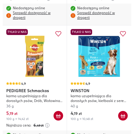
Niedostępny online
Niedostępny online
Sprawdź dostępność w
Sprawdź dostępność w
drogerii
drogerii
TYLKO U NAS
TYLKO U NAS
4,9
4,9
PEDIGREE
Schmackos
WINSTON
karma uzupełniająca dla
karma uzupełniająca dla
dorosłych psów, Drób, Wołowina,
dorosłych psów, kiełbaski z serem
Jagnięcina
i wątrobianką
36 g
40 g
5
4
,
19 zł
,
19 zł
100 g = 14,42 zł
100 g = 10,48 zł
Najniższa cena:
6
,49
zł