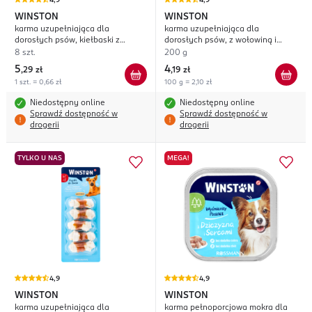
4,9
4,9
WINSTON
WINSTON
karma uzupełniająca dla
karma uzupełniająca dla
dorosłych psów, kiełbaski z
dorosłych psów, z wołowiną i
wołowiną i drobiem
cielęciną
8 szt.
200 g
5
4
,
29 zł
,
19 zł
1 szt. = 0,66 zł
100 g = 2,10 zł
Niedostępny online
Niedostępny online
Sprawdź dostępność w
Sprawdź dostępność w
drogerii
drogerii
TYLKO U NAS
MEGA!
4,9
4,9
WINSTON
WINSTON
karma uzupełniająca dla
karma pełnoporcjowa mokra dla