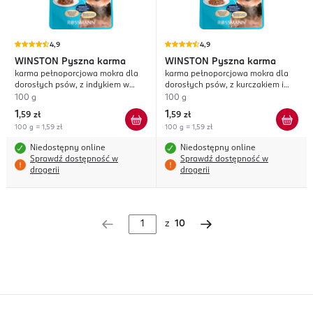
4,9
4,9
WINSTON
Pyszna karma
WINSTON
Pyszna karma
karma pełnoporcjowa mokra dla
karma pełnoporcjowa mokra dla
dorosłych psów, z indykiem w
dorosłych psów, z kurczakiem i
galaretce
warzywami w sosie
100 g
100 g
1
1
,
59 zł
,
59 zł
100 g = 1,59 zł
100 g = 1,59 zł
Niedostępny online
Niedostępny online
Sprawdź dostępność w
Sprawdź dostępność w
drogerii
drogerii
z
10