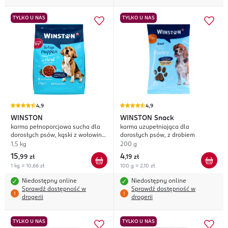
TYLKO U NAS
TYLKO U NAS
4,9
4,9
WINSTON
WINSTON
Snack
karma pełnoporcjowa sucha dla
karma uzupełniająca dla
dorosłych psów, kąski z wołowiną
dorosłych psów, z drobiem
i marchewką
1,5 kg
200 g
15
4
,
99 zł
,
19 zł
1 kg = 10,66 zł
100 g = 2,10 zł
Niedostępny online
Niedostępny online
Sprawdź dostępność w
Sprawdź dostępność w
drogerii
drogerii
TYLKO U NAS
TYLKO U NAS