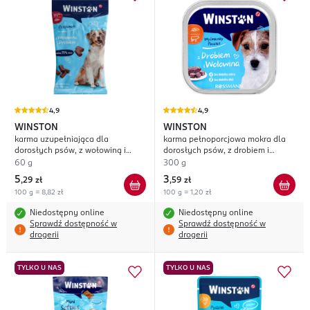
4,9
4,9
WINSTON
WINSTON
karma uzupełniająca dla
karma pełnoporcjowa mokra dla
dorosłych psów, z wołowiną i
dorosłych psów, z drobiem i
drobiem
wołowiną
60 g
300 g
5
3
,
29 zł
,
59 zł
100 g = 8,82 zł
100 g = 1,20 zł
Niedostępny online
Niedostępny online
Sprawdź dostępność w
Sprawdź dostępność w
drogerii
drogerii
TYLKO U NAS
TYLKO U NAS