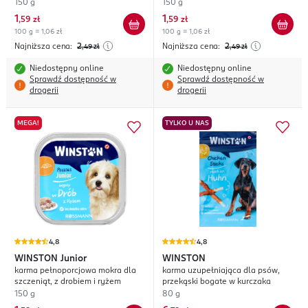
drobiem
indykiem
150 g
150 g
1
1
,
59 zł
,
59 zł
100 g = 1,06 zł
100 g = 1,06 zł
Najniższa cena:
2
Najniższa cena:
2
,49
zł
,49
zł
Niedostępny online
Niedostępny online
Sprawdź dostępność w
Sprawdź dostępność w
drogerii
drogerii
MEGA!
TYLKO U NAS
4,8
4,8
WINSTON
Junior
WINSTON
karma pełnoporcjowa mokra dla
karma uzupełniająca dla psów,
szczeniąt, z drobiem i ryżem
przekąski bogate w kurczaka
150 g
80 g