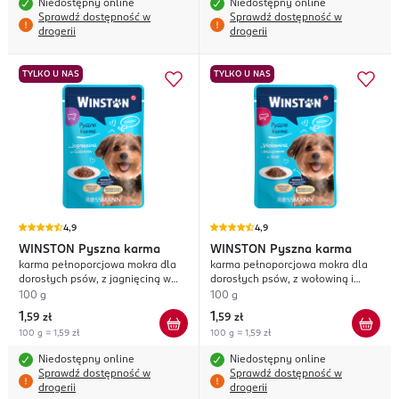
Niedostępny online
Niedostępny online
Sprawdź dostępność w
Sprawdź dostępność w
drogerii
drogerii
TYLKO U NAS
TYLKO U NAS
4,9
4,9
WINSTON
Pyszna karma
WINSTON
Pyszna karma
karma pełnoporcjowa mokra dla
karma pełnoporcjowa mokra dla
dorosłych psów, z jagnięciną w
dorosłych psów, z wołowiną i
galaretce
warzywami w sosie
100 g
100 g
1
1
,
59 zł
,
59 zł
100 g = 1,59 zł
100 g = 1,59 zł
Niedostępny online
Niedostępny online
Sprawdź dostępność w
Sprawdź dostępność w
drogerii
drogerii