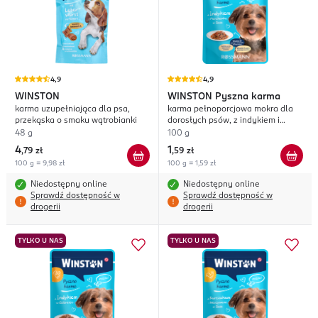
4,9
4,9
WINSTON
WINSTON
Pyszna karma
karma uzupełniająca dla psa,
karma pełnoporcjowa mokra dla
przekąska o smaku wątrobianki
dorosłych psów, z indykiem i
marchewką w sosie
48 g
100 g
4
1
,
79 zł
,
59 zł
100 g = 9,98 zł
100 g = 1,59 zł
Niedostępny online
Niedostępny online
Sprawdź dostępność w
Sprawdź dostępność w
drogerii
drogerii
TYLKO U NAS
TYLKO U NAS