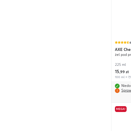
4
AXE
Che
żel pod p
225 ml
15
,
99 zł
100 ml = 7,1
Niedo
Spraw
MEGA!