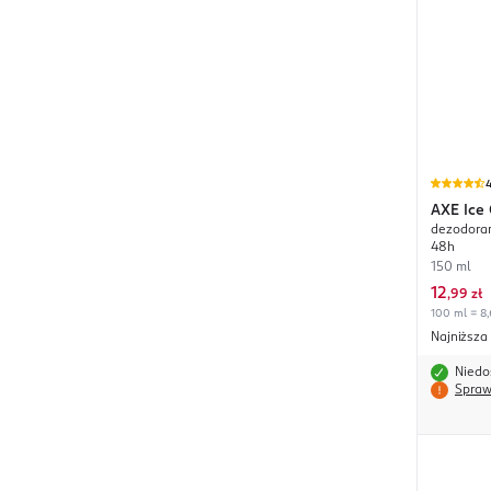
4
AXE
Ice 
dezodoran
48h
150 ml
12
,
99 zł
100 ml = 8,
Najniższa
Niedo
Spraw