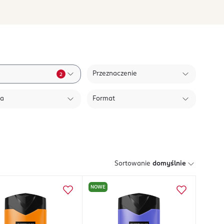
Przeznaczenie
2
ła
Format
Sortowanie
domyślnie
NOWE