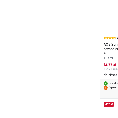
4
AXE
Sun
dezodoran
48h
150 ml
12
,
99 zł
100 ml = 8,
Najniższa
Niedo
Spraw
MEGA!