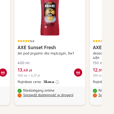
5,0
4,8
AXE
Sunset Fresh
AXE
Suns
żel pod prysznic dla mężczyzn, 3w1
dezodorant w
48h
400 ml
150 ml
13
12
,
49 zł
,
99 zł
100 ml = 3,37 zł
100 ml = 8,66 
Najniższa cena:
19
Najniższa ce
,99
zł
Niedostępny online
Niedostę
Sprawdź dostępność w drogerii
Sprawdź 