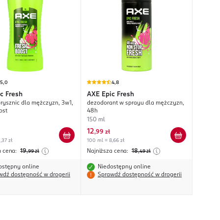
5,0
4,8
c Fresh
AXE
Epic Fresh
prysznic dla mężczyzn, 3w1,
dezodorant w sprayu dla mężczyzn,
ost
48h
150 ml
12
,
99 zł
,37 zł
100 ml = 8,66 zł
a cena:
19
Najniższa cena:
18
,99
zł
,49
zł
ostępny online
Niedostępny online
wdź dostępność w drogerii
Sprawdź dostępność w drogerii