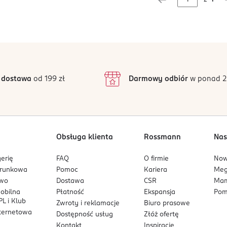
 dostawa
od 199 zł
Darmowy odbiór
w ponad 2
Obsługa klienta
Rossmann
Nas
erię
FAQ
O firmie
No
arunkowa
Pomoc
Kariera
Me
owo
Dostawa
CSR
Mam
mobilna
Płatność
Ekspansja
Pom
L i Klub
Zwroty i reklamacje
Biuro prasowe
nternetowa
Dostępność usług
Złóż ofertę
Kontakt
Inspiracje