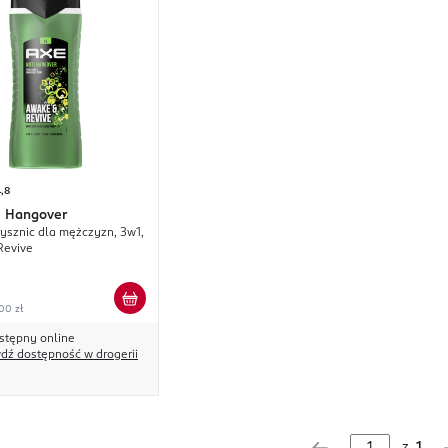
,8
i Hangover
rysznic dla mężczyzn, 3w1,
Revive
00 zł
stępny online
dź dostępność w drogerii
z
1