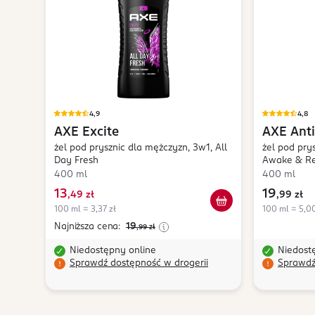
4,9
4,8
AXE
Excite
AXE
Ant
żel pod prysznic dla mężczyzn, 3w1, All
żel pod pry
Day Fresh
Awake & Re
400 ml
400 ml
13
19
,
49 zł
,
99 zł
100 ml = 3,37 zł
100 ml = 5,00
Najniższa cena:
19
,99
zł
Niedostępny online
Niedost
Sprawdź dostępność w drogerii
Sprawdź