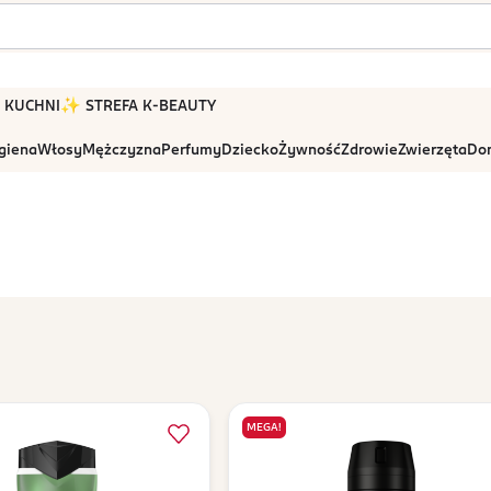
 W KUCHNI
✨ STREFA K-BEAUTY
igiena
Włosy
Mężczyzna
Perfumy
Dziecko
Żywność
Zdrowie
Zwierzęta
Dom
MEGA!