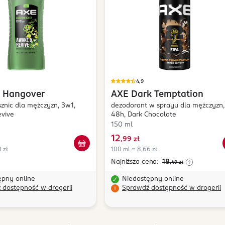
4,9
i Hangover
AXE
Dark Temptation
sznic dla mężczyzn, 3w1,
dezodorant w sprayu dla mężczyzn,
vive
48h, Dark Chocolate
150 ml
12
,
99 zł
 zł
100 ml = 8,66 zł
Najniższa cena:
18
,49
zł
ępny online
Niedostępny online
 dostępność w drogerii
Sprawdź dostępność w drogerii