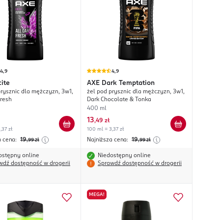
4,9
4,9
ite
AXE
Dark Temptation
prysznic dla mężczyzn, 3w1,
żel pod prysznic dla mężczyzn, 3w1,
Fresh
Dark Chocolate & Tonka
400 ml
13
,
49 zł
,37 zł
100 ml = 3,37 zł
a cena:
19
Najniższa cena:
19
,99
zł
,99
zł
ostępny online
Niedostępny online
wdź dostępność w drogerii
Sprawdź dostępność w drogerii
MEGA!