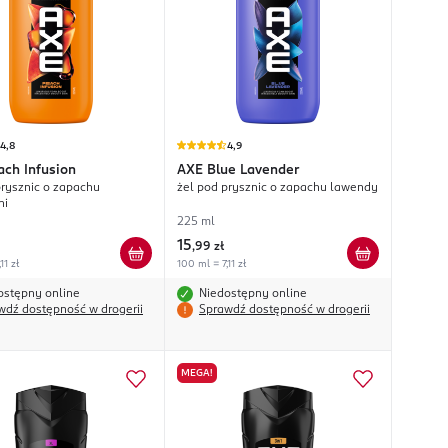
4,8
4,9
ach Infusion
AXE
Blue Lavender
prysznic o zapachu
żel pod prysznic o zapachu lawendy
ni
225 ml
15
,
99 zł
11 zł
100 ml = 7,11 zł
ostępny online
Niedostępny online
wdź dostępność w drogerii
Sprawdź dostępność w drogerii
MEGA!