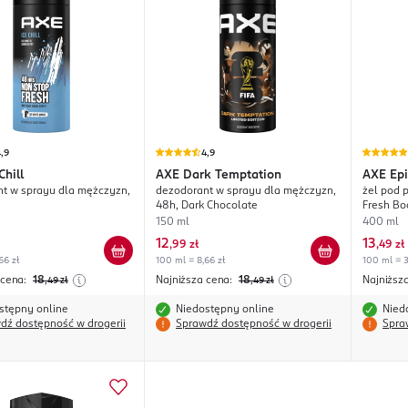
,9
4,9
Chill
AXE
Dark Temptation
AXE
Epi
t w sprayu dla mężczyzn,
dezodorant w sprayu dla mężczyzn,
żel pod 
48h, Dark Chocolate
Fresh Bo
150 ml
400 ml
12
13
,
99 zł
,
49 zł
66 zł
100 ml = 8,66 zł
100 ml = 3
 cena:
18
Najniższa cena:
18
Najniższ
,49
zł
,49
zł
stępny online
Niedostępny online
Nied
dź dostępność w drogerii
Sprawdź dostępność w drogerii
Spra