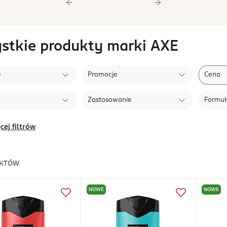
stkie produkty marki AXE
e
Promocje
Cena
Zastosowanie
Formu
cej filtrów
KTÓW
NOWE
NOWE