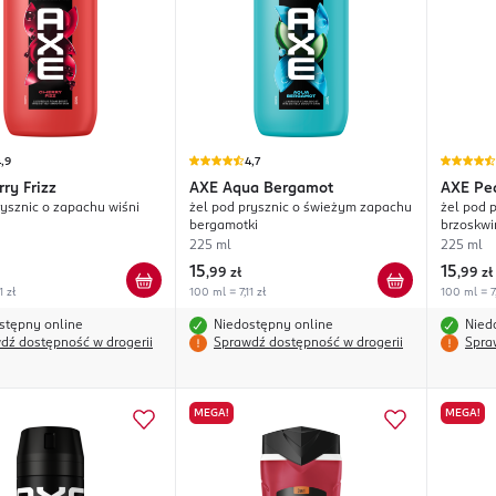
,9
4,7
rry Frizz
AXE
Aqua Bergamot
AXE
Pe
rysznic o zapachu wiśni
żel pod prysznic o świeżym zapachu
żel pod 
bergamotki
brzoskwi
225 ml
225 ml
15
15
,
99 zł
,
99 zł
1 zł
100 ml = 7,11 zł
100 ml = 7,
stępny online
Niedostępny online
Nied
dź dostępność w drogerii
Sprawdź dostępność w drogerii
Spra
MEGA!
MEGA!