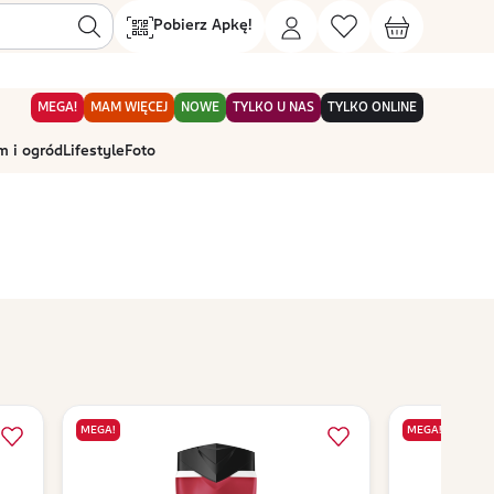
Pobierz Apkę!
MEGA!
MAM WIĘCEJ
NOWE
TYLKO U NAS
TYLKO ONLINE
 i ogród
Lifestyle
Foto
MEGA!
MEGA!