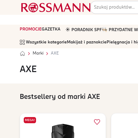
PROMOCJE
GAZETKA
☀️ PORADNIK SPF
🧑🏻‍🍳 PRZYDATNE
Wszystkie kategorie
Makijaż i paznokcie
Pielęgnacja i h
Marki
AXE
AXE
Bestsellery od marki AXE
MEGA!