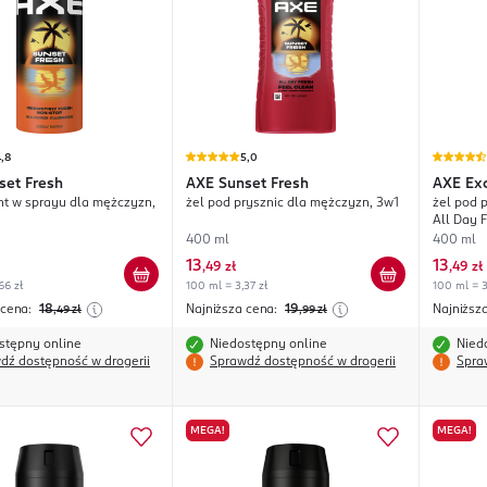
,8
5,0
set Fresh
AXE
Sunset Fresh
AXE
Exc
t w sprayu dla mężczyzn,
żel pod prysznic dla mężczyzn, 3w1
żel pod 
All Day 
400 ml
400 ml
13
13
,
49 zł
,
49 zł
66 zł
100 ml = 3,37 zł
100 ml = 3
 cena:
18
Najniższa cena:
19
Najniższ
,49
zł
,99
zł
stępny online
Niedostępny online
Nied
dź dostępność w drogerii
Sprawdź dostępność w drogerii
Spra
MEGA!
MEGA!