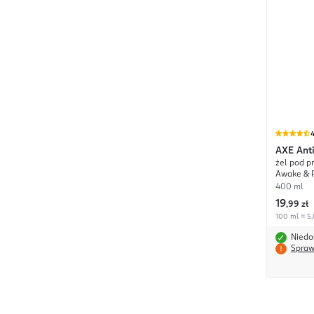
4
AXE
Ant
żel pod p
Awake & 
400 ml
19
,
99 zł
100 ml = 5,
Niedo
Spraw