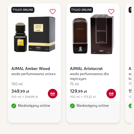
TYLKO ONLINE
TYLKO ONLINE
TY
AJMAL
Amber Wood
AJMAL
Aristocrat
AJ
woda perfumowana unisex
woda perfumowana dla
wo
mężczyzn
kob
100 ml
75 ml
75 
349
129
15
,
99 zł
,
99 zł
100 ml = 349,99 zł
100 ml = 173,32 zł
100
Niedostępny online
Niedostępny online