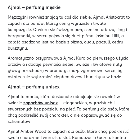
Ajmal – perfumy męskie
Mężczyźni również znajdą tu coś dla siebie. Ajmal Aristocrat to
zapach dla panów, którzy cenią wyraziste i trwałe
kompozycje. Otwiera się świeżym połączeniem arbuza, limy i
bergamotki, w sercu pojawia się duet piżma, jaśminu i lilii, a
całość osadzona jest na bazie z piżma, oudu, paczuli, cedru i
bursztynu.
Aromatyczno-przyprawowa Ajmal Kuro od pierwszego użycia
orzeźwia i dodaje pewności siebie. Świeże i kwiatowe nuty
głowy przechodzą w aromatyczno-przyprawowe serce, by
ostatecznie wybrzmieć ciepłem drzew i bursztynu w bazie.
Ajmal – perfumy unisex
Ajmal to marka, która doskonale odnajduje się również w
świecie
zapachów unisex
– eleganckich, wyrazistych i
stworzonych bez podziału na płeć. To perfumy dla osób, które
chcą podkreślić swój charakter, a nie dopasowywać się do
schematów.
Ajmal Amber Wood to zapach dla osób, które chcą podkreślić
swoją charyzmę i wyrazisty styl. Kompozycja łączy pikantny