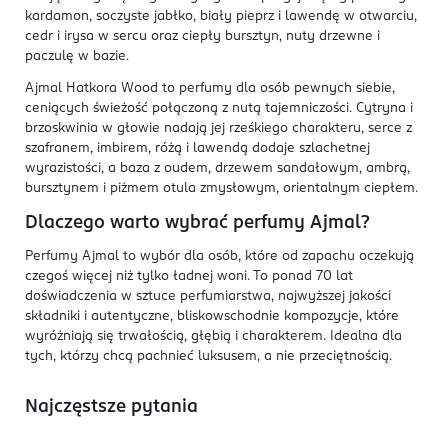
kardamon, soczyste jabłko, biały pieprz i lawendę w otwarciu,
cedr i irysa w sercu oraz ciepły bursztyn, nuty drzewne i
paczulę w bazie.
Ajmal Hatkora Wood to perfumy dla osób pewnych siebie,
ceniących świeżość połączoną z nutą tajemniczości. Cytryna i
brzoskwinia w głowie nadają jej rześkiego charakteru, serce z
szafranem, imbirem, różą i lawendą dodaje szlachetnej
wyrazistości, a baza z oudem, drzewem sandałowym, ambrą,
bursztynem i piżmem otula zmysłowym, orientalnym ciepłem.
Dlaczego warto wybrać perfumy Ajmal?
Perfumy Ajmal to wybór dla osób, które od zapachu oczekują
czegoś więcej niż tylko ładnej woni. To ponad 70 lat
doświadczenia w sztuce perfumiarstwa, najwyższej jakości
składniki i autentyczne, bliskowschodnie kompozycje, które
wyróżniają się trwałością, głębią i charakterem. Idealna dla
tych, którzy chcą pachnieć luksusem, a nie przeciętnością.
Najczęstsze pytania