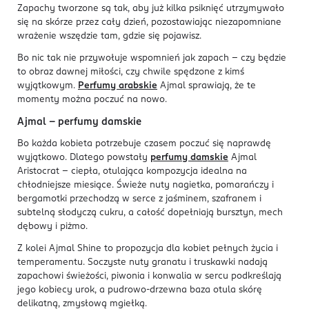
Zapachy tworzone są tak, aby już kilka psiknięć utrzymywało
się na skórze przez cały dzień, pozostawiając niezapomniane
wrażenie wszędzie tam, gdzie się pojawisz.
Bo nic tak nie przywołuje wspomnień jak zapach – czy będzie
to obraz dawnej miłości, czy chwile spędzone z kimś
wyjątkowym.
Perfumy arabskie
Ajmal sprawiają, że te
momenty można poczuć na nowo.
Ajmal – perfumy damskie
Bo każda kobieta potrzebuje czasem poczuć się naprawdę
wyjątkowo. Dlatego powstały
perfumy damskie
Ajmal
Aristocrat – ciepła, otulająca kompozycja idealna na
chłodniejsze miesiące. Świeże nuty nagietka, pomarańczy i
bergamotki przechodzą w serce z jaśminem, szafranem i
subtelną słodyczą cukru, a całość dopełniają bursztyn, mech
dębowy i piżmo.
Z kolei Ajmal Shine to propozycja dla kobiet pełnych życia i
temperamentu. Soczyste nuty granatu i truskawki nadają
zapachowi świeżości, piwonia i konwalia w sercu podkreślają
jego kobiecy urok, a pudrowo-drzewna baza otula skórę
delikatną, zmysłową mgiełką.