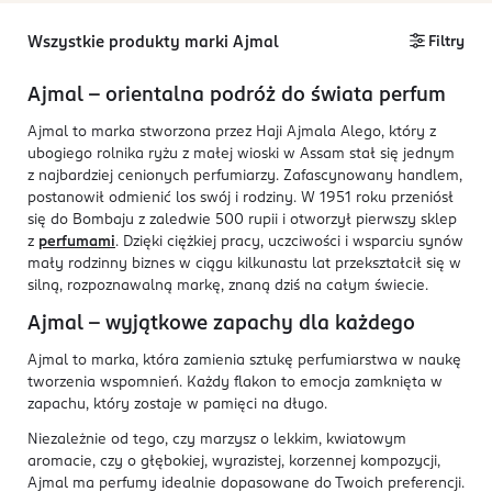
Wszystkie produkty marki Ajmal
Filtry
Ajmal – orientalna podróż do świata perfum
Ajmal to marka stworzona przez Haji Ajmala Alego, który z
ubogiego rolnika ryżu z małej wioski w Assam stał się jednym
z najbardziej cenionych perfumiarzy. Zafascynowany handlem,
postanowił odmienić los swój i rodziny. W 1951 roku przeniósł
się do Bombaju z zaledwie 500 rupii i otworzył pierwszy sklep
z
perfumami
. Dzięki ciężkiej pracy, uczciwości i wsparciu synów
mały rodzinny biznes w ciągu kilkunastu lat przekształcił się w
silną, rozpoznawalną markę, znaną dziś na całym świecie.
Ajmal – wyjątkowe zapachy dla każdego
Ajmal to marka, która zamienia sztukę perfumiarstwa w naukę
tworzenia wspomnień. Każdy flakon to emocja zamknięta w
zapachu, który zostaje w pamięci na długo.
Niezależnie od tego, czy marzysz o lekkim, kwiatowym
aromacie, czy o głębokiej, wyrazistej, korzennej kompozycji,
Ajmal ma perfumy idealnie dopasowane do Twoich preferencji.