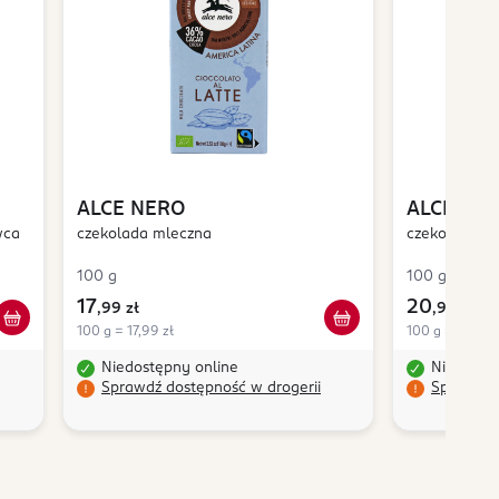
ALCE NERO
ALCE NE
wca
czekolada mleczna
czekolada ml
100 g
100 g
17
20
,
99 zł
,
99 zł
100 g = 17,99 zł
100 g = 20,99 
Niedostępny online
Niedostę
Sprawdź dostępność w drogerii
Sprawdź 