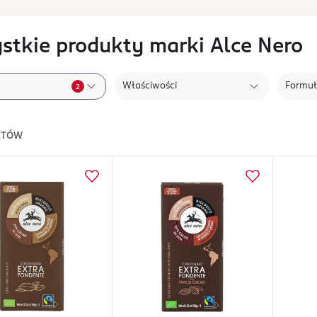
stkie produkty marki Alce Nero
Właściwości
Formu
2
KTÓW