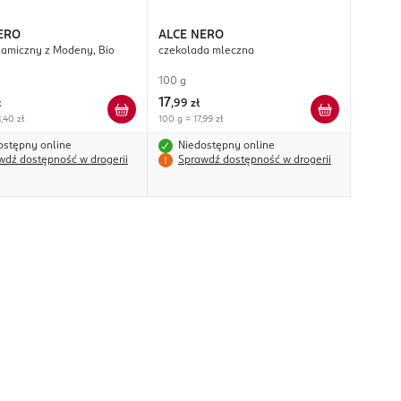
ERO
ALCE NERO
samiczny z Modeny, Bio
czekolada mleczna
100 g
17
ł
,
99 zł
,40 zł
100 g = 17,99 zł
ostępny online
Niedostępny online
wdź dostępność w drogerii
Sprawdź dostępność w drogerii