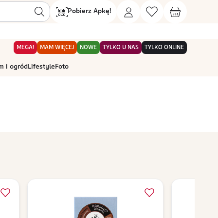
Pobierz Apkę!
MEGA!
MAM WIĘCEJ
NOWE
TYLKO U NAS
TYLKO ONLINE
 i ogród
Lifestyle
Foto