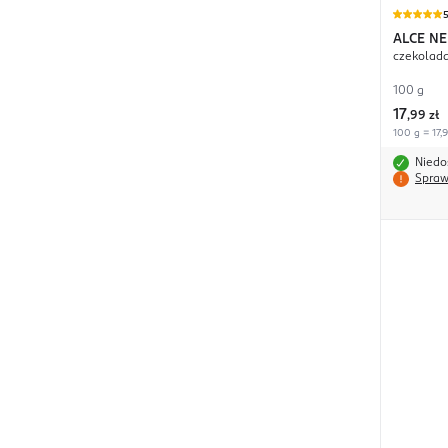
ALCE N
czekolada
100 g
17
,
99 zł
100 g = 17,9
Niedo
Spraw