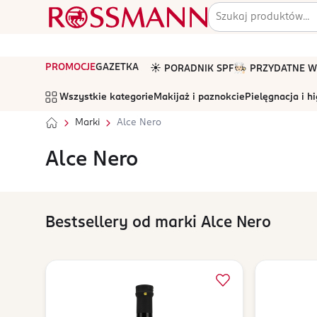
PROMOCJE
GAZETKA
☀️ PORADNIK SPF
🧑🏻‍🍳 PRZYDATNE
Wszystkie kategorie
Makijaż i paznokcie
Pielęgnacja i h
Marki
Alce Nero
Alce Nero
Bestsellery od marki Alce Nero