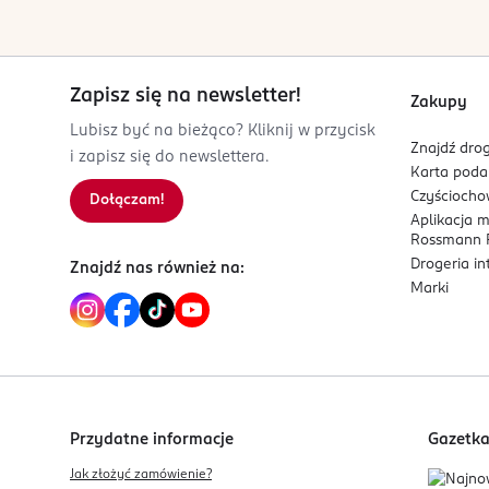
Zapisz się na newsletter!
Zakupy
Lubisz być na bieżąco? Kliknij w przycisk
Znajdź drog
i zapisz się do newslettera.
Karta pod
Czyścioch
Dołączam!
Aplikacja 
Rossmann P
Drogeria i
Znajdź nas również na:
Marki
Przydatne informacje
Gazetk
Jak złożyć zamówienie?