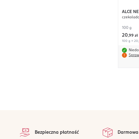
ALCE N
czekolada
100 g
20
,
99 zł
100 g = 20,
Niedo
Spraw
stopka
Bezpieczna płatność
Darmowa