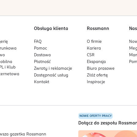
Obsługa klienta
Rossmann
Nas
erię
FAQ
O firmie
No
arunkowa
Pomoc
Kariera
Me
owo
Dostawa
CSR
Mam
mobilna
Płatność
Ekspansja
Pom
L i Klub
Zwroty i reklamacje
Biuro prasowe
nternetowa
Dostępność usług
Złóż ofertę
Kontakt
Inspiracje
NOWE OFERTY PRACY
a
Dołącz do zespołu Rossma