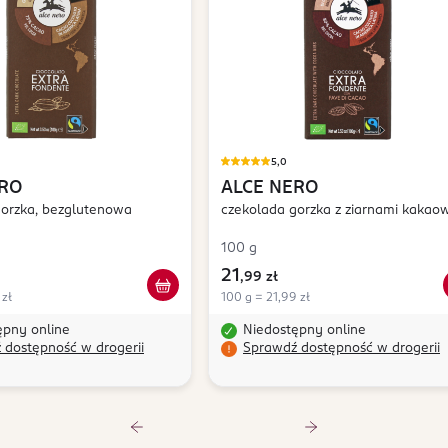
5,0
ERO
ALCE NERO
gorzka, bezglutenowa
czekolada gorzka z ziarnami kakao
100 g
21
,
99 zł
 zł
100 g = 21,99 zł
ępny online
Niedostępny online
 dostępność w drogerii
Sprawdź dostępność w drogerii