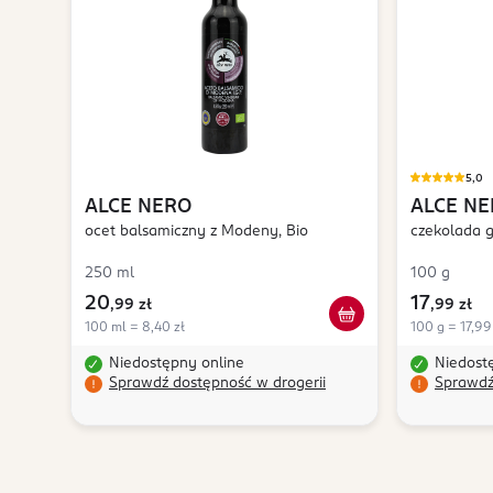
5,0
ALCE NERO
ALCE N
ocet balsamiczny z Modeny, Bio
czekolada 
250 ml
100 g
20
17
,
99 zł
,
99 zł
100 ml = 8,40 zł
100 g = 17,99
Niedostępny online
Niedost
Sprawdź dostępność w drogerii
Sprawdź