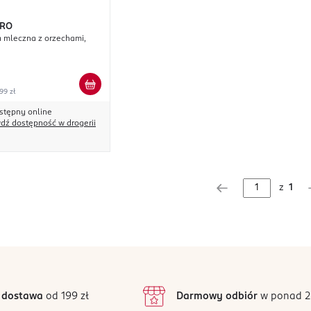
ERO
 mleczna z orzechami,
99 zł
stępny online
dź dostępność w drogerii
z
1
 dostawa
od 199 zł
Darmowy odbiór
w ponad 2