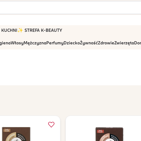
 W KUCHNI
✨ STREFA K-BEAUTY
igiena
Włosy
Mężczyzna
Perfumy
Dziecko
Żywność
Zdrowie
Zwierzęta
Dom