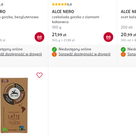
5,0
5,0
ERO
ALCE NERO
ALCE N
 gorzka, bezglutenowa
czekolada gorzka z ziarnami
ocet bal
kakaowca
100 g
250 ml
21
20
,
99 zł
,
99 z
9 zł
100 g = 21,99 zł
100 ml = 8
stępny online
Niedostępny online
Nied
dź dostępność w drogerii
Sprawdź dostępność w drogerii
Spra