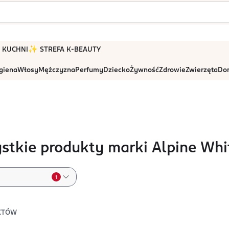
 W KUCHNI
✨ STREFA K-BEAUTY
igiena
Włosy
Mężczyzna
Perfumy
Dziecko
Żywność
Zdrowie
Zwierzęta
Dom
stkie produkty marki Alpine Whi
1
KTÓW