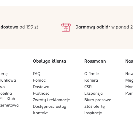
 dostawa
od 199 zł
Darmowy odbiór
w ponad 2
Obsługa klienta
Rossmann
Nas
erię
FAQ
O firmie
No
arunkowa
Pomoc
Kariera
Me
owo
Dostawa
CSR
Mam
mobilna
Płatność
Ekspansja
Pom
L i Klub
Zwroty i reklamacje
Biuro prasowe
nternetowa
Dostępność usług
Złóż ofertę
Kontakt
Inspiracje