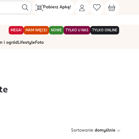
Pobierz Apkę!
MEGA!
MAM WIĘCEJ
NOWE
TYLKO U NAS
TYLKO ONLINE
 i ogród
Lifestyle
Foto
te
Sortowanie
domyślnie