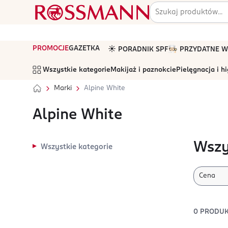
PROMOCJE
GAZETKA
☀️ PORADNIK SPF
🧑🏻‍🍳 PRZYDATNE
Wszystkie kategorie
Makijaż i paznokcie
Pielęgnacja i h
Marki
Alpine White
Alpine White
Wszy
Wszystkie kategorie
Cena
0
PRODU