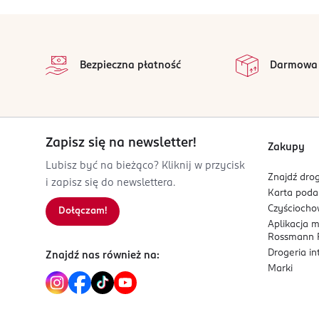
stopka
Bezpieczna płatność
Darmowa
Zapisz się na newsletter!
Zakupy
Lubisz być na bieżąco? Kliknij w przycisk
Znajdź drog
i zapisz się do newslettera.
Karta pod
Czyścioch
Dołączam!
Aplikacja 
Rossmann P
Drogeria i
Znajdź nas również na:
Marki