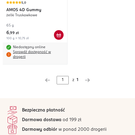
5,0
AMOS 4D
Gummy
żelki Truskawkowe
65 g
6
,
99 zł
100 g = 10,75 zł
Niedostępny online
Sprawdź dostępność w
drogerii
z
1
stopka
Bezpieczna płatność
Darmowa dostawa
od 199 zł
Darmowy odbiór
w ponad 2000 drogerii