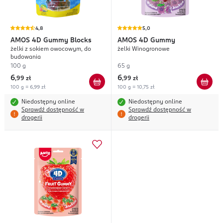
4,8
5,0
AMOS 4D
Gummy Blocks
AMOS 4D
Gummy
żelki z sokiem owocowym, do
żelki Winogronowe
budowania
100 g
65 g
6
6
,
99 zł
,
99 zł
100 g = 6,99 zł
100 g = 10,75 zł
Niedostępny online
Niedostępny online
Sprawdź dostępność w
Sprawdź dostępność w
drogerii
drogerii