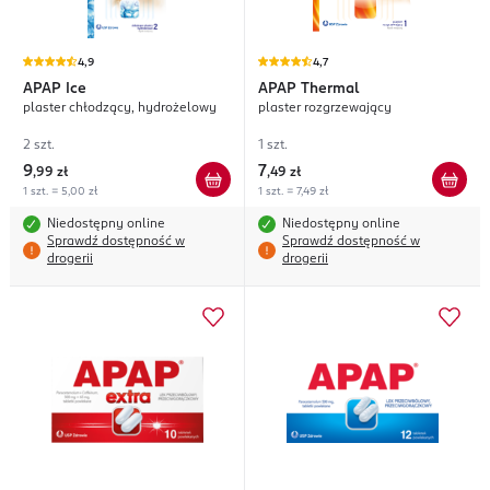
4,9
4,7
APAP
Ice
APAP
Thermal
plaster chłodzący, hydrożelowy
plaster rozgrzewający
2 szt.
1 szt.
9
7
,
99 zł
,
49 zł
1 szt. = 5,00 zł
1 szt. = 7,49 zł
Niedostępny online
Niedostępny online
Sprawdź dostępność w
Sprawdź dostępność w
drogerii
drogerii