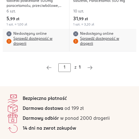
tabletki powlekane 500mg
saszetki, Paracetamol 500 mg
paracetamolu, przeciwbólowe,
przeciwgorączkowe
6 szt.
10 szt.
5
31
,
99 zł
,
99 zł
1 szt. = 1,00 zł
1 szt. = 3,20 zł
Niedostępny online
Niedostępny online
Sprawdź dostępność w
Sprawdź dostępność w
drogerii
drogerii
z
1
stopka
Bezpieczna płatność
Darmowa dostawa
od 199 zł
Darmowy odbiór
w ponad 2000 drogerii
14 dni na zwrot zakupów