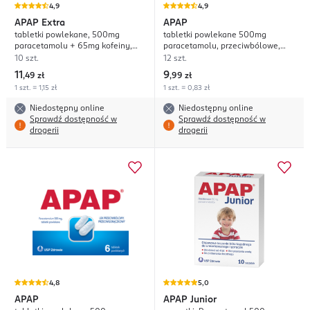
4,9
4,9
APAP
Extra
APAP
tabletki powlekane, 500mg
tabletki powlekane 500mg
paracetamolu + 65mg kofeiny,
paracetamolu, przeciwbólowe,
przeciwbólowe,
przeciwgorączkowe
10 szt.
12 szt.
przeciwgorączkowe
11
9
,
49 zł
,
99 zł
1 szt. = 1,15 zł
1 szt. = 0,83 zł
Niedostępny online
Niedostępny online
Sprawdź dostępność w
Sprawdź dostępność w
drogerii
drogerii
4,8
5,0
APAP
APAP
Junior