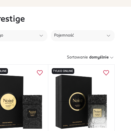
estige
go
Pojemność
Sortowanie
domyślnie
LINE
TYLKO ONLINE