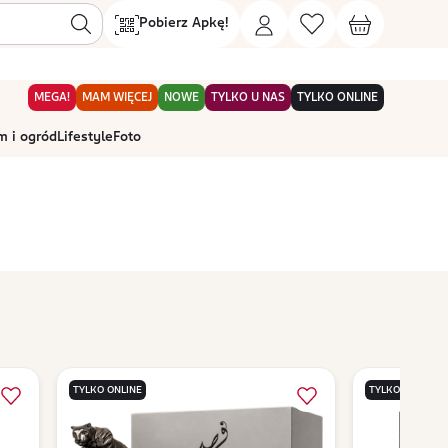
Pobierz Apkę!
MEGA!
MAM WIĘCEJ
NOWE
TYLKO U NAS
TYLKO ONLINE
 i ogród
Lifestyle
Foto
TYLKO ONLINE
TYLKO ONLINE