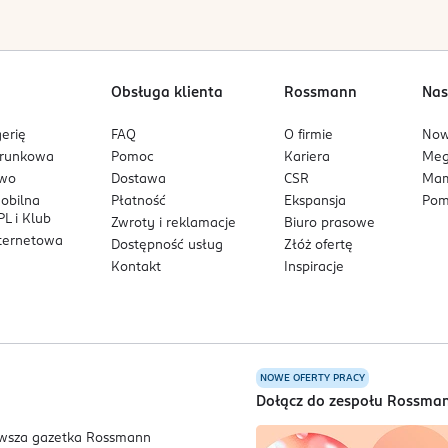
Obsługa klienta
Rossmann
Nas
erię
FAQ
O firmie
No
arunkowa
Pomoc
Kariera
Me
owo
Dostawa
CSR
Mam
mobilna
Płatność
Ekspansja
Pom
L i Klub
Zwroty i reklamacje
Biuro prasowe
nternetowa
Dostępność usług
Złóż ofertę
Kontakt
Inspiracje
NOWE OFERTY PRACY
a
Dołącz do zespołu Rossma