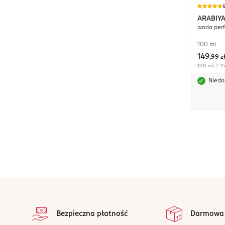
ARABIYA
woda per
Dhahab
100 ml
149
,
99 z
100 ml = 14
Niedo
stopka
Bezpieczna płatność
Darmowa