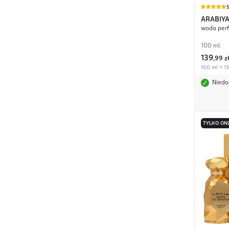
ARABIYA
woda per
100 ml
139
,
99 z
100 ml = 13
Niedo
TYLKO ON