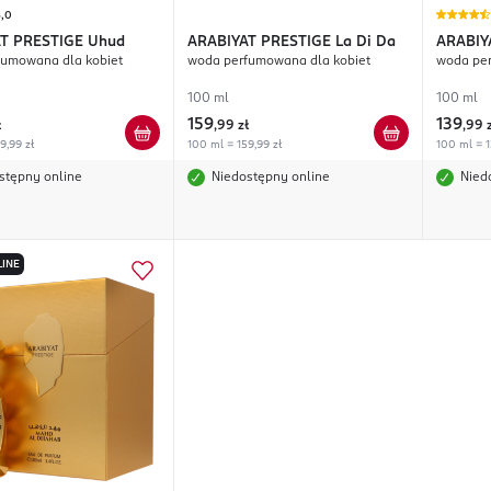
5,0
T PRESTIGE
Uhud
ARABIYAT PRESTIGE
La Di Da
ARABIY
fumowana dla kobiet
woda perfumowana dla kobiet
woda pe
100 ml
100 ml
159
139
ł
,
99 zł
,
99 
9,99 zł
100 ml = 159,99 zł
100 ml = 1
stępny online
Niedostępny online
Nied
LINE