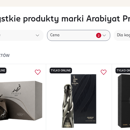
stkie produkty marki Arabiyat Pr
e
Cena
Dla ko
2
KTÓW
LINE
TYLKO ONLINE
TYLKO ON