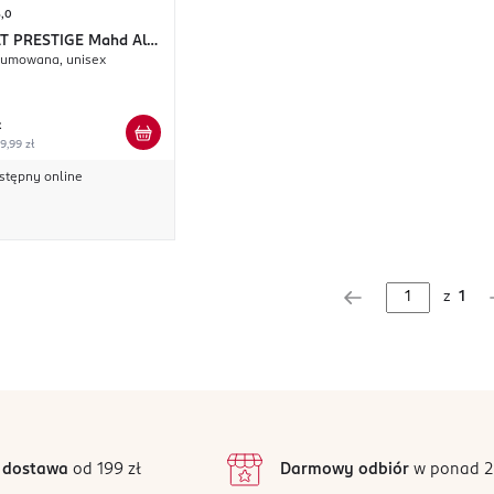
5,0
T PRESTIGE
Mahd Al
fumowana, unisex
ł
9,99 zł
stępny online
z
1
 dostawa
od 199 zł
Darmowy odbiór
w ponad 2