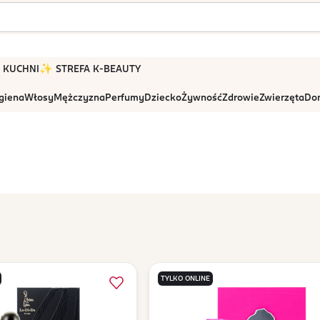
 W KUCHNI
✨ STREFA K-BEAUTY
igiena
Włosy
Mężczyzna
Perfumy
Dziecko
Żywność
Zdrowie
Zwierzęta
Dom
TYLKO ONLINE