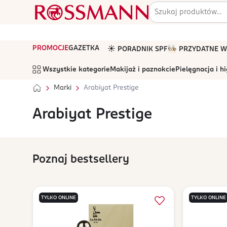
PROMOCJE
GAZETKA
☀️ PORADNIK SPF
🧑🏻‍🍳 PRZYDATNE
Wszystkie kategorie
Makijaż i paznokcie
Pielęgnacja i h
Marki
Arabiyat Prestige
Arabiyat Prestige
Poznaj bestsellery
TYLKO ONLINE
TYLKO ONLINE