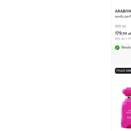
ARABIYA
woda per
Gaze
100 ml
179
,
99 zł
100 ml = 17
Niedo
TYLKO ON