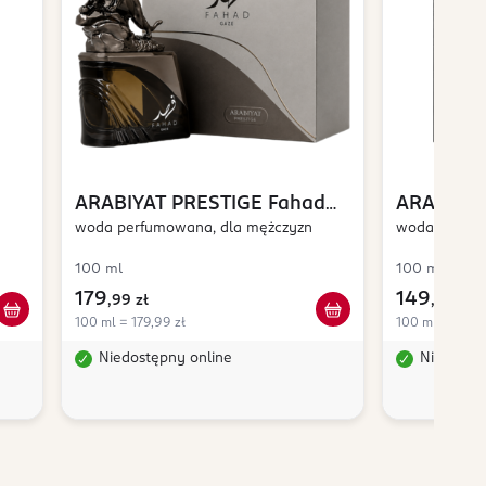
ARABIYAT PRESTIGE
Fahad
ARABIYAT
Gaze
woda perfumowana, dla mężczyzn
Absolu
woda perfum
100 ml
100 ml
179
149
,
99 zł
,
99 zł
100 ml = 179,99 zł
100 ml = 149,9
Niedostępny online
Niedostę