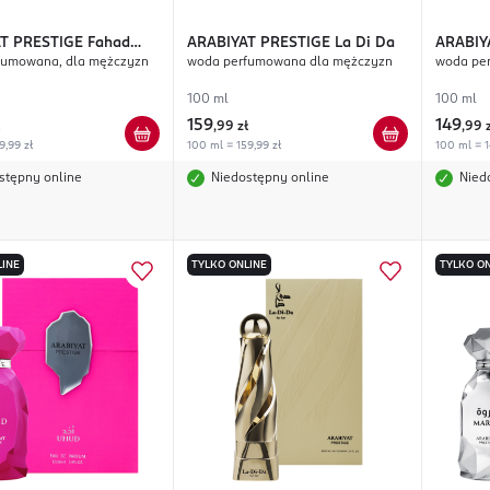
T PRESTIGE
Fahad
ARABIYAT PRESTIGE
La Di Da
ARABIY
fumowana, dla mężczyzn
woda perfumowana dla mężczyzn
woda pe
Absolu
100 ml
100 ml
159
149
,
99 zł
,
99 
9,99 zł
100 ml = 159,99 zł
100 ml = 1
stępny online
Niedostępny online
Nied
LINE
TYLKO ONLINE
TYLKO ON