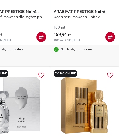
AT PRESTIGE
Noiré
ARABIYAT PRESTIGE
Noiré
rfumowana dla mężczyzn
woda perfumowana, unisex
100 ml
149
zł
,
99 zł
49,99 zł
100 ml = 149,99 zł
ostępny online
Niedostępny online
LINE
TYLKO ONLINE