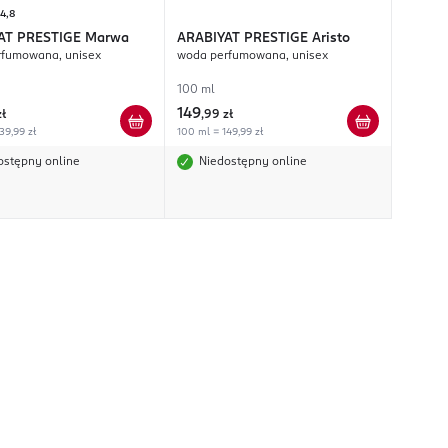
4,8
AT PRESTIGE
Marwa
ARABIYAT PRESTIGE
Aristo
rfumowana, unisex
woda perfumowana, unisex
100 ml
149
zł
,
99 zł
39,99 zł
100 ml = 149,99 zł
ostępny online
Niedostępny online