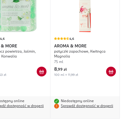
4,6
4,6
 & MORE
AROMA & MORE
cz powietrza, Jaśmin,
patyczki zapachowe, Kwitnąca
, Konwalia
Magnolia
75 ml
8
,
99 zł
63 zł
100 ml = 11,99 zł
ostępny online
Niedostępny online
wdź dostępność w drogerii
Sprawdź dostępność w drogerii