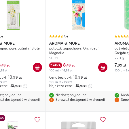
,4
4,4
& MORE
AROMA & MORE
AROMA
zapachowe, Jaśmin i Białe
patyczki zapachowe, Orchidea i
odświeża
Magnolia
Grejpfrut
50 ml
220 g
8
8
7
,
49 zł
Z APKĄ
,
49 zł
,
99 zł
,98 zł
100 ml = 16,98 zł
100 g = 3,
10
10
apki:
,99
zł
Cena bez apki:
,99
zł
98 zł
100 ml = 21,98 zł
 cena:
10
Najniższa cena:
10
,99
zł
,99
zł
stępny online
Niedostępny online
Nied
dź dostępność w drogerii
Sprawdź dostępność w drogerii
Spra
NAS