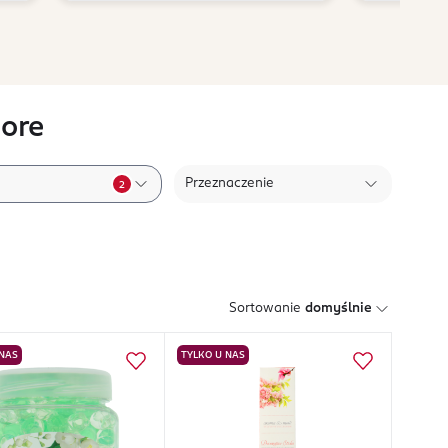
ore
Przeznaczenie
2
Sortowanie
domyślnie
 NAS
TYLKO U NAS