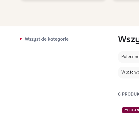
Wszy
Wszystkie kategorie
Polecan
Właściwo
6
PRODU
TYLKO U 