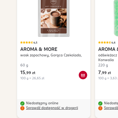
4,5
4,6
AROMA & MORE
AROMA 
wosk zapachowy, Gorąca Czekolada,
odświeżacz 
Konwalia
60 g
220 g
15
7
,
99 zł
,
99 zł
100 g = 26,65 zł
100 g = 3,63 
Niedostępny online
Niedost
Sprawdź dostępność w drogerii
Sprawdź