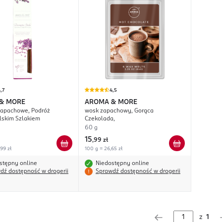
,7
4,5
& MORE
AROMA & MORE
zapachowe, Podróż
wosk zapachowy, Gorąca
lskim Szlakiem
Czekolada,
60 g
15
,
99 zł
,99 zł
100 g = 26,65 zł
stępny online
Niedostępny online
dź dostępność w drogerii
Sprawdź dostępność w drogerii
z
1