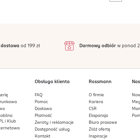
 dostawa
od 199 zł
Darmowy odbiór
w ponad 2
Obsługa klienta
Rossmann
Nas
erię
FAQ
O firmie
No
arunkowa
Pomoc
Kariera
Me
owo
Dostawa
CSR
Mam
mobilna
Płatność
Ekspansja
Pom
L i Klub
Zwroty i reklamacje
Biuro prasowe
nternetowa
Dostępność usług
Złóż ofertę
Kontakt
Inspiracje