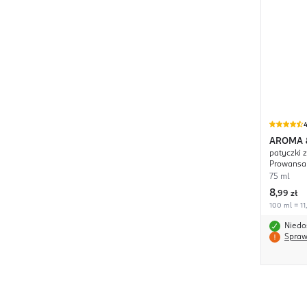
4
AROMA 
patyczki 
Prowansa
75 ml
8
,
99 zł
100 ml = 11
Niedo
Spraw