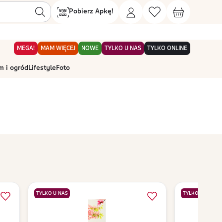
Pobierz Apkę!
MEGA!
MAM WIĘCEJ
NOWE
TYLKO U NAS
TYLKO ONLINE
 i ogród
Lifestyle
Foto
TYLKO U NAS
TYLKO U NAS