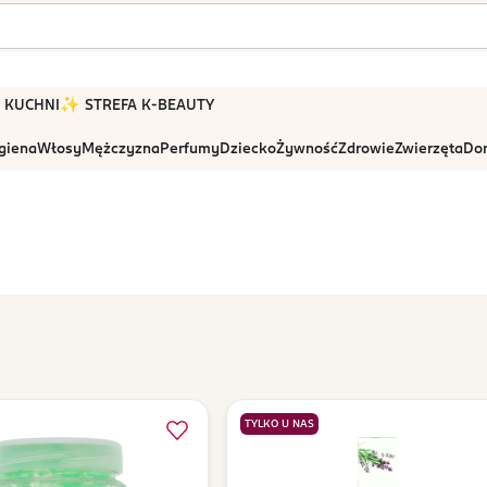
 W KUCHNI
✨ STREFA K-BEAUTY
igiena
Włosy
Mężczyzna
Perfumy
Dziecko
Żywność
Zdrowie
Zwierzęta
Dom
TYLKO U NAS