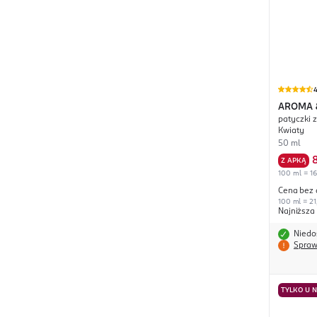
4
AROMA 
patyczki 
Kwiaty
50 ml
Z APKĄ
100 ml = 16
Cena bez 
100 ml = 21,
Najniższa
Niedo
Spraw
TYLKO U 