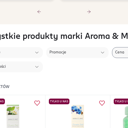
stkie produkty marki Aroma & M
e
Promocje
Cena
ści
KTÓW
NAS
TYLKO U NAS
TYLKO U