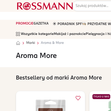
PROMOCJE
GAZETKA
☀️ PORADNIK SPF
🧑🏻‍🍳 PRZYDATNE
Wszystkie kategorie
Makijaż i paznokcie
Pielęgnacja i h
Marki
Aroma & More
Aroma More
Bestsellery od marki Aroma More
TYLKO U NAS