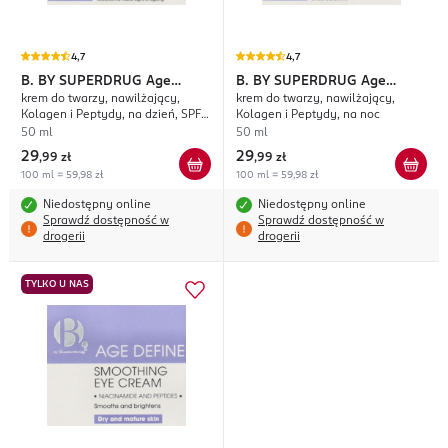
4,7
4,7
B. BY SUPERDRUG
Age
B. BY SUPERDRUG
Age
krem do twarzy, nawilżający,
krem do twarzy, nawilżający,
Define
Define
Kolagen i Peptydy, na dzień, SPF
Kolagen i Peptydy, na noc
30
50 ml
50 ml
29
29
,
99 zł
,
99 zł
100 ml = 59,98 zł
100 ml = 59,98 zł
Niedostępny online
Niedostępny online
Sprawdź dostępność w
Sprawdź dostępność w
drogerii
drogerii
TYLKO U NAS