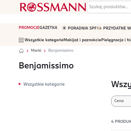
PROMOCJE
GAZETKA
☀️ PORADNIK SPF
🧑🏻‍🍳 PRZYDATNE
Wszystkie kategorie
Makijaż i paznokcie
Pielęgnacja i h
Marki
Benjamissimo
Benjamissimo
Wszy
Wszystkie kategorie
Cena
4
PRODUK