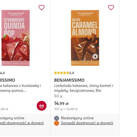
4,0
5,0
ISSIMO
BENJAMISSIMO
a kakaowa z truskawką i
czekolada kakaowa, słony karmel i
owaną quinoa,
migdały, bezglutenowa, Bio
nowa, Bio
60 g
14
,
99 zł
,98 zł
100 g = 24,98 zł
ostępny online
Niedostępny online
wdź dostępność w drogerii
Sprawdź dostępność w drogerii