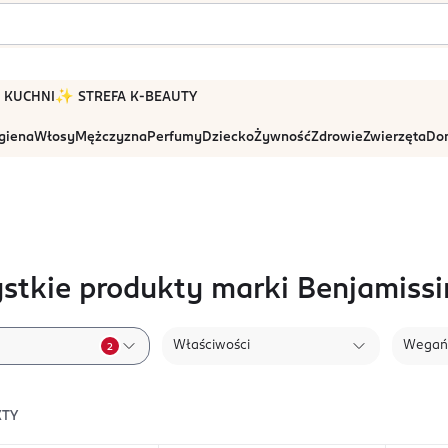
 W KUCHNI
✨ STREFA K-BEAUTY
igiena
Włosy
Mężczyzna
Perfumy
Dziecko
Żywność
Zdrowie
Zwierzęta
Dom
stkie produkty marki Benjamiss
Właściwości
Wegań
2
TY