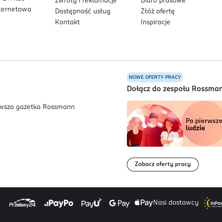
Zwroty i reklamacje
Biuro prasowe
nternetowa
Dostępność usług
Złóż ofertę
Kontakt
Inspiracje
NOWE OFERTY PRACY
a
Dołącz do zespołu Rossma
Zobacz oferty pracy
Nasi dostawcy