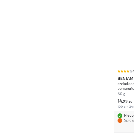
BENJAM
czekolada
pomarańcz
60 g
14
,
99 zł
100 g = 24,
Niedo
Spraw