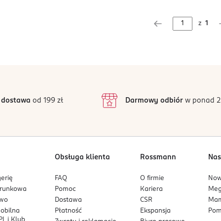
z
1
 dostawa
od 199 zł
Darmowy odbiór
w ponad 2
Obsługa klienta
Rossmann
Nas
erię
FAQ
O firmie
No
arunkowa
Pomoc
Kariera
Me
owo
Dostawa
CSR
Mam
mobilna
Płatność
Ekspansja
Pom
L i Klub