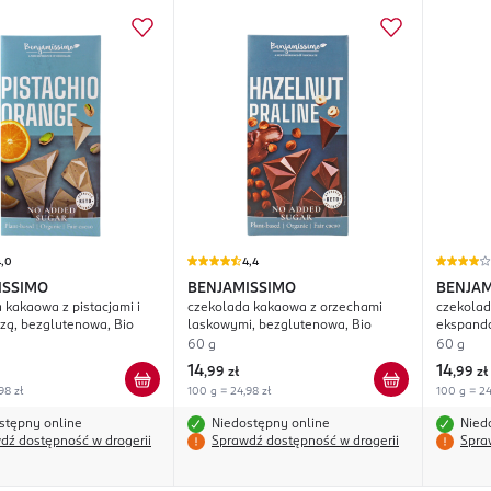
4,0
4,4
ISSIMO
BENJAMISSIMO
BENJAM
 kakaowa z pistacjami i
czekolada kakaowa z orzechami
czekolad
ą, bezglutenowa, Bio
laskowymi, bezglutenowa, Bio
ekspand
bezglute
60 g
60 g
14
14
,
99 zł
,
99 zł
98 zł
100 g = 24,98 zł
100 g = 24
stępny online
Niedostępny online
Nied
dź dostępność w drogerii
Sprawdź dostępność w drogerii
Spra