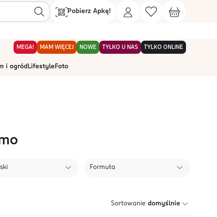
Pobierz Apkę!
MEGA!
MAM WIĘCEJ
NOWE
TYLKO U NAS
TYLKO ONLINE
 i ogród
Lifestyle
Foto
imo
ski
Formuła
Sortowanie
domyślnie