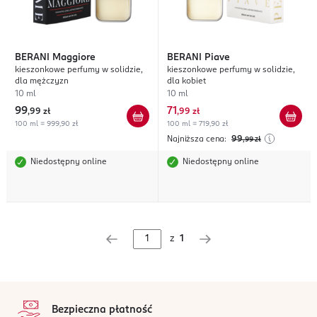
BERANI
Maggiore
BERANI
Piave
kieszonkowe perfumy w solidzie,
kieszonkowe perfumy w solidzie,
dla mężczyzn
dla kobiet
10 ml
10 ml
99
71
,
99 zł
,
99 zł
100 ml = 999,90 zł
100 ml = 719,90 zł
Najniższa cena:
99
,99
zł
Niedostępny online
Niedostępny online
z
1
stopka
Bezpieczna płatność