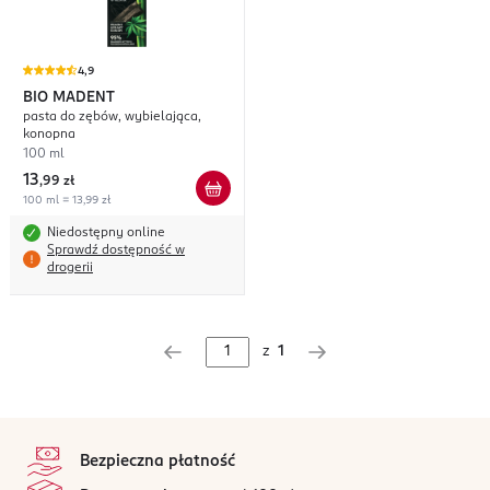
4,9
BIO MADENT
pasta do zębów, wybielająca,
konopna
100 ml
13
,
99 zł
100 ml = 13,99 zł
Niedostępny online
Sprawdź dostępność w
drogerii
z
1
stopka
Bezpieczna płatność