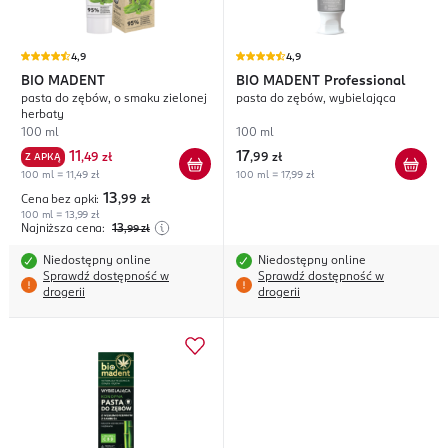
4,9
4,9
BIO MADENT
BIO MADENT
Professional
pasta do zębów, o smaku zielonej
pasta do zębów, wybielająca
herbaty
100 ml
100 ml
11
17
Z APKĄ
,
49 zł
,
99 zł
100 ml = 11,49 zł
100 ml = 17,99 zł
13
Cena bez apki:
,99
zł
100 ml = 13,99 zł
Najniższa cena:
13
,99
zł
Niedostępny online
Niedostępny online
Sprawdź dostępność w
Sprawdź dostępność w
drogerii
drogerii