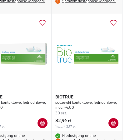
wdź dostępność w drogerii
Sprawdź dostępność w drogerii
E
BIOTRUE
 kontaktowe, jednodniowe,
soczewki kontaktowe, jednodniowe,
50
moc: -4,00
30 szt.
82
,
99 zł
7 zł
1 szt. = 2,77 zł
ostępny online
Niedostępny online