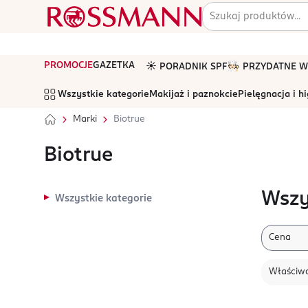
PROMOCJE
GAZETKA
☀️ PORADNIK SPF
🧑🏻‍🍳 PRZYDATNE
Wszystkie kategorie
Makijaż i paznokcie
Pielęgnacja i h
Marki
Biotrue
Biotrue
Wszy
Wszystkie kategorie
Cena
Właściwo