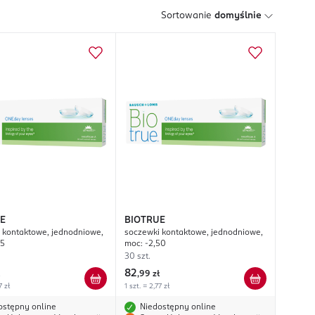
Sortowanie
domyślnie
E
BIOTRUE
 kontaktowe, jednodniowe,
soczewki kontaktowe, jednodniowe,
75
moc: -2,50
30 szt.
82
,
99 zł
7 zł
1 szt. = 2,77 zł
ostępny online
Niedostępny online