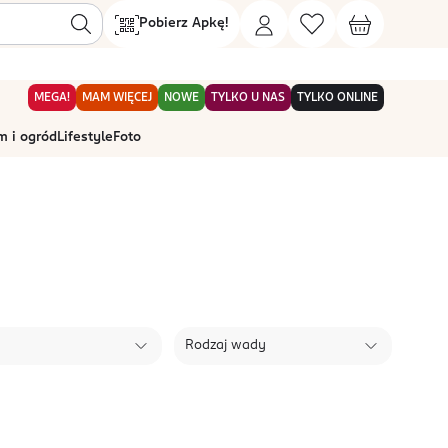
Pobierz Apkę!
MEGA!
MAM WIĘCEJ
NOWE
TYLKO U NAS
TYLKO ONLINE
 i ogród
Lifestyle
Foto
Rodzaj wady