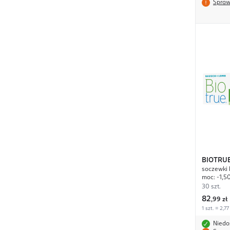
Spraw
BIOTRU
soczewki 
moc: -1,5
30 szt.
82
,
99 zł
1 szt. = 2,77
Niedo