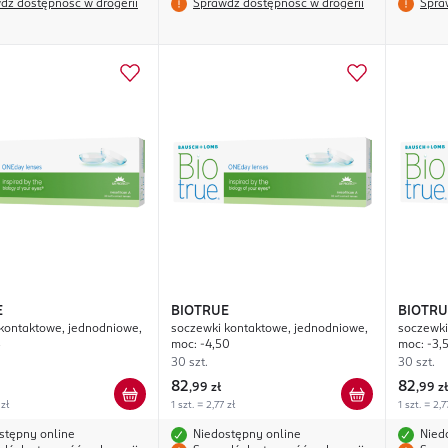
dź dostępność w drogerii
Sprawdź dostępność w drogerii
Spra
E
BIOTRUE
BIOTRU
kontaktowe, jednodniowe,
soczewki kontaktowe, jednodniowe,
soczewki
5
moc: -4,50
moc: -3,
30 szt.
30 szt.
82
82
,
99 zł
,
99 zł
 zł
1 szt. = 2,77 zł
1 szt. = 2,7
stępny online
Niedostępny online
Nied