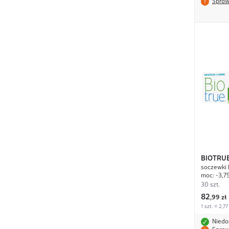
Spraw
BIOTRU
soczewki 
moc: -3,7
30 szt.
82
,
99 zł
1 szt. = 2,77
Niedo