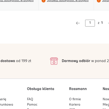
dź dostępność w drogerii
Sprawdź dostępność w drogerii
Spra
z
1
 dostawa
od 199 zł
Darmowy odbiór
w ponad 2
Obsługa klienta
Rossmann
Nas
erię
FAQ
O firmie
No
arunkowa
Pomoc
Kariera
Me