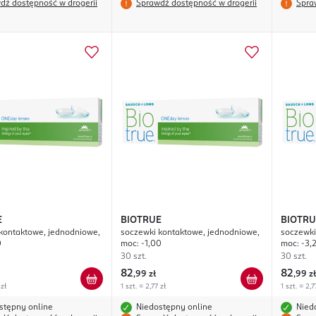
dź dostępność w drogerii
Sprawdź dostępność w drogerii
Spra
E
BIOTRUE
BIOTRU
kontaktowe, jednodniowe,
soczewki kontaktowe, jednodniowe,
soczewki
0
moc: -1,00
moc: -3,
30 szt.
30 szt.
82
82
,
99 zł
,
99 zł
 zł
1 szt. = 2,77 zł
1 szt. = 2,7
stępny online
Niedostępny online
Nied