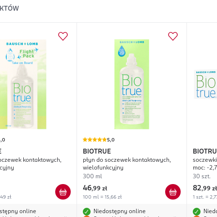
KTÓW
5,0
5,0
E
BIOTRUE
BIOTRU
oczewek kontaktowych,
płyn do soczewek kontaktowych,
soczewki
cyjny
wielofunkcyjny
moc: -2,
300 ml
30 szt.
46
82
,
99 zł
,
99 zł
,49 zł
100 ml = 15,66 zł
1 szt. = 2,7
stępny online
Niedostępny online
Nied