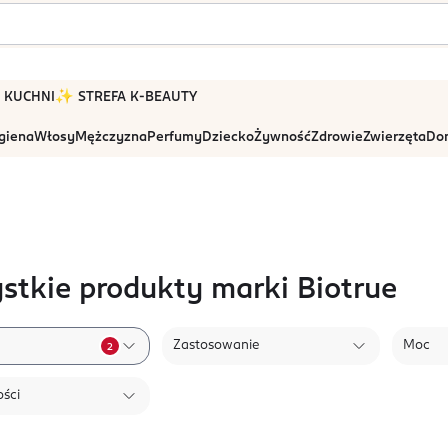
 W KUCHNI
✨ STREFA K-BEAUTY
igiena
Włosy
Mężczyzna
Perfumy
Dziecko
Żywność
Zdrowie
Zwierzęta
Dom
stkie produkty marki Biotrue
Zastosowanie
Moc
2
ści