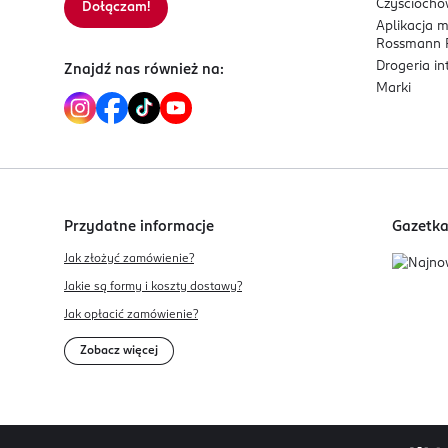
Czyścioch
Dołączam!
Aplikacja 
Rossmann P
Drogeria i
Znajdź nas również na:
Marki
Przydatne informacje
Gazetk
Jak złożyć zamówienie?
Jakie są formy i koszty dostawy?
Jak opłacić zamówienie?
Zobacz więcej