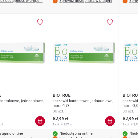
dź dostępność w drogerii
Sprawdź dostępność w drogerii
Spra
E
BIOTRUE
BIOTRU
kontaktowe, jednodniowe,
soczewki kontaktowe, jednodniowe,
soczewki
5
moc: -1,75
moc: -3,
30 szt.
30 szt.
82
82
,
99 zł
,
99 zł
 zł
1 szt. = 2,77 zł
1 szt. = 2,7
stępny online
Niedostępny online
Nied