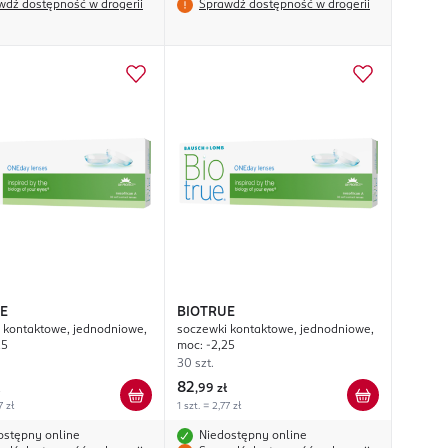
wdź dostępność w drogerii
Sprawdź dostępność w drogerii
E
BIOTRUE
 kontaktowe, jednodniowe,
soczewki kontaktowe, jednodniowe,
25
moc: -2,25
30 szt.
82
,
99 zł
7 zł
1 szt. = 2,77 zł
ostępny online
Niedostępny online