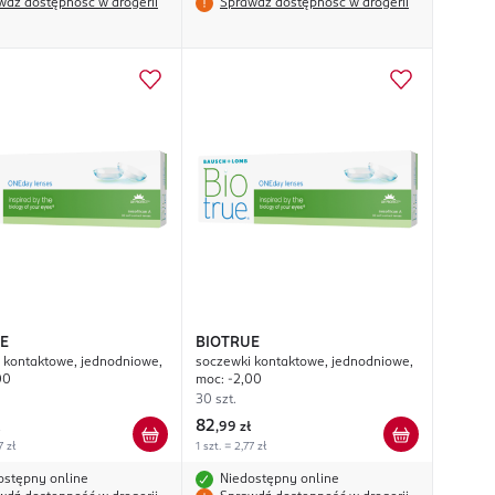
wdź dostępność w drogerii
Sprawdź dostępność w drogerii
E
BIOTRUE
 kontaktowe, jednodniowe,
soczewki kontaktowe, jednodniowe,
00
moc: -2,00
30 szt.
82
,
99 zł
7 zł
1 szt. = 2,77 zł
ostępny online
Niedostępny online