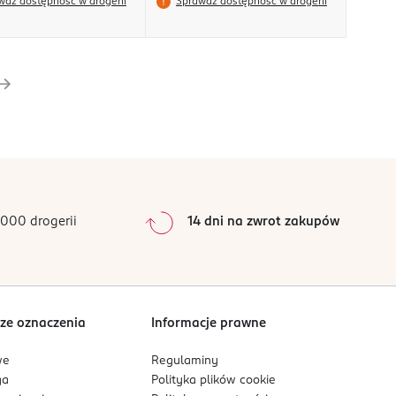
wdź dostępność w drogerii
Sprawdź dostępność w drogerii
000 drogerii
14 dni na zwrot zakupów
ze oznaczenia
Informacje prawne
we
Regulaminy
ga
Polityka plików
cookie