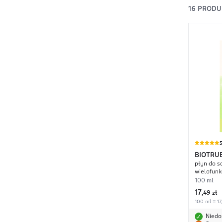
16
PRODU
BIOTRU
płyn do s
wielofunk
100 ml
17
,
49 zł
100 ml = 17
Niedo