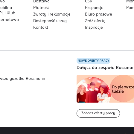
owo
Dostawa
CSR
Mam
mobilna
Płatność
Ekspansja
Pom
L i Klub
Zwroty i reklamacje
Biuro prasowe
nternetowa
Dostępność usług
Złóż ofertę
Kontakt
Inspiracje
NOWE OFERTY PRACY
a
Dołącz do zespołu Rossma
Zobacz oferty pracy