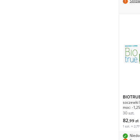
Spraw
BIOTRU
soczewki 
moc: -1,2
30 szt.
82
,
99 zł
1 szt. = 2,77
Niedo