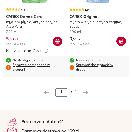
4,9
4,9
CAREX
Derma Care
CAREX
Original
mydło w płynie, antybakteryjne,
mydło w płynie, antybakteryjne,
Aloe Vera
zapas
250 ml
500 ml
5
9
,
59 zł
,
99 zł
100 ml = 2,24 zł
100 ml = 2,00 zł
Najniższa cena:
7
,99
zł
Niedostępny online
Niedostępny online
Sprawdź dostępność w
Sprawdź dostępność w
drogerii
drogerii
z
1
stopka
Bezpieczna płatność
Darmowa dostawa
od 199 zł