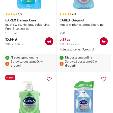
4,9
4,8
CAREX
Derma Care
CAREX
Original
mydło w płynie, antybakteryjne,
mydło w płynie, antybakteryjne
Pure Blue, zapas
1000 ml
250 ml
15
5
,
99 zł
,
59 zł
100 ml = 1,60 zł
100 ml = 2,24 zł
Najniższa cena:
7
,99
zł
Niedostępny online
Niedostępny online
Sprawdź dostępność w
Sprawdź dostępność w
drogerii
drogerii
MEGA!