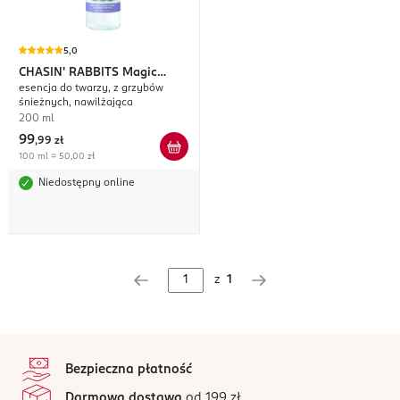
5,0
CHASIN' RABBITS
Magic
esencja do twarzy, z grzybów
Beauty Shroom
śnieżnych, nawilżająca
200 ml
99
,
99 zł
100 ml = 50,00 zł
Niedostępny online
z
1
stopka
Bezpieczna płatność
Darmowa dostawa
od 199 zł