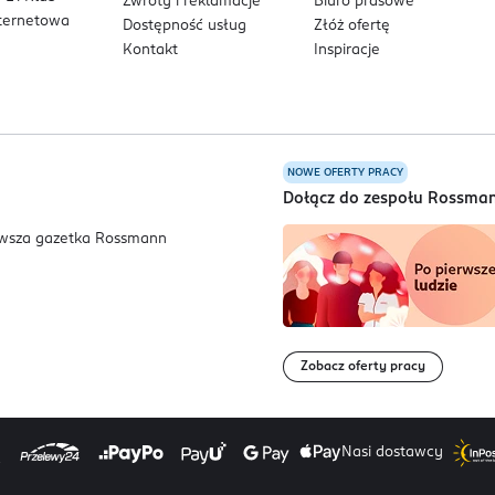
Zwroty i reklamacje
Biuro prasowe
nternetowa
Dostępność usług
Złóż ofertę
Kontakt
Inspiracje
NOWE OFERTY PRACY
a
Dołącz do zespołu Rossma
Zobacz oferty pracy
Nasi dostawcy