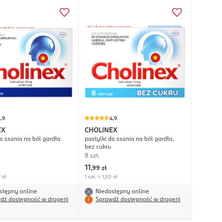
,9
4,9
EX
CHOLINEX
do ssania na ból gardła
pastylki do ssania na ból gardła,
bez cukru
8 szt.
11
,
99 zł
 zł
1 szt. = 1,50 zł
stępny online
Niedostępny online
dź dostępność w drogerii
Sprawdź dostępność w drogerii