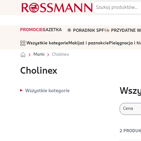
PROMOCJE
GAZETKA
☀️ PORADNIK SPF
🧑🏻‍🍳 PRZYDATNE
Wszystkie kategorie
Makijaż i paznokcie
Pielęgnacja i h
Marki
Cholinex
Cholinex
Wszy
Wszystkie kategorie
Cena
2
PRODUK