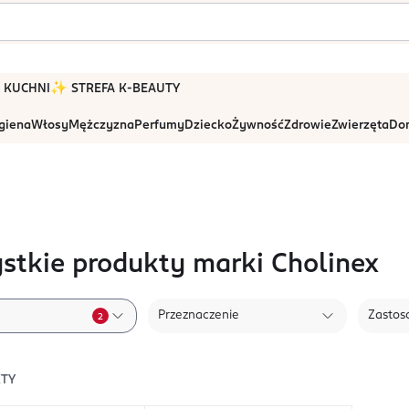
 W KUCHNI
✨ STREFA K-BEAUTY
igiena
Włosy
Mężczyzna
Perfumy
Dziecko
Żywność
Zdrowie
Zwierzęta
Dom
stkie produkty marki Cholinex
Przeznaczenie
Zastos
2
TY