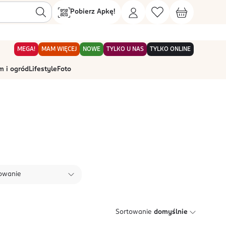
Pobierz Apkę!
MEGA!
MAM WIĘCEJ
NOWE
TYLKO U NAS
TYLKO ONLINE
 i ogród
Lifestyle
Foto
owanie
Sortowanie
domyślnie