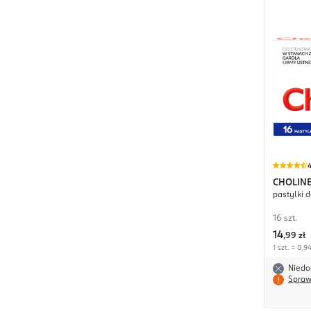
4
CHOLIN
pastylki 
16 szt.
14
,
99 zł
1 szt. = 0,94
Niedo
Spraw