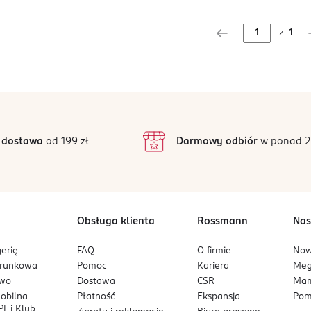
z
1
 dostawa
od 199 zł
Darmowy odbiór
w ponad 2
Obsługa klienta
Rossmann
Nas
erię
FAQ
O firmie
No
arunkowa
Pomoc
Kariera
Me
owo
Dostawa
CSR
Mam
mobilna
Płatność
Ekspansja
Pom
L i Klub