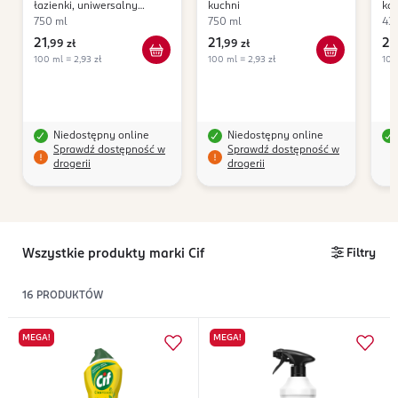
łazienki, uniwersalny
kuchni
kam
odkamieniacz
750 ml
750 ml
43
21
21
22
,
99 zł
,
99 zł
100 ml = 2,93 zł
100 ml = 2,93 zł
100 
Niedostępny online
Niedostępny online
Sprawdź dostępność w
Sprawdź dostępność w
drogerii
drogerii
Wszystkie produkty marki Cif
Filtry
16
PRODUKTÓW
MEGA!
MEGA!