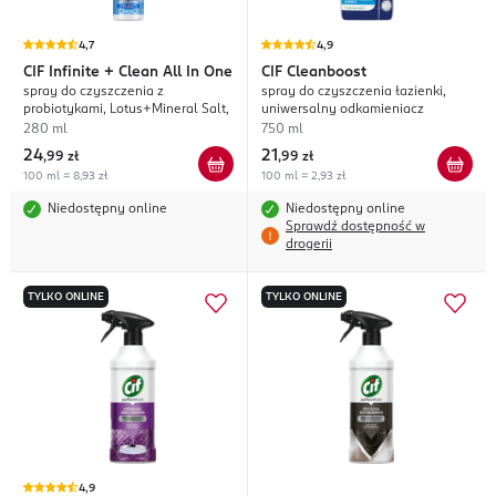
4,7
4,9
CIF
Infinite + Clean All In One
CIF
Cleanboost
spray do czyszczenia z
spray do czyszczenia łazienki,
probiotykami, Lotus+Mineral Salt,
uniwersalny odkamieniacz
280 ml
750 ml
24
21
,
99 zł
,
99 zł
100 ml = 8,93 zł
100 ml = 2,93 zł
Niedostępny online
Niedostępny online
Sprawdź dostępność w
drogerii
TYLKO ONLINE
TYLKO ONLINE
4,9