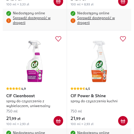
100 ml = 3,33 zł
100 ml = 8,93 zł
Niedostępny online
Niedostępny online
Sprawdź dostępność w
Sprawdź dostępność w
drogerii
drogerii
4,9
4,5
CIF
Cleanboost
CIF
Power & Shine
spray do czyszczenia z
spray do czyszczenia kuchni
wybielaczem, uniwersalny
750 ml
750 ml
21
21
,
99 zł
,
99 zł
100 ml = 2,93 zł
100 ml = 2,93 zł
Niedostępny online
Niedostępny online