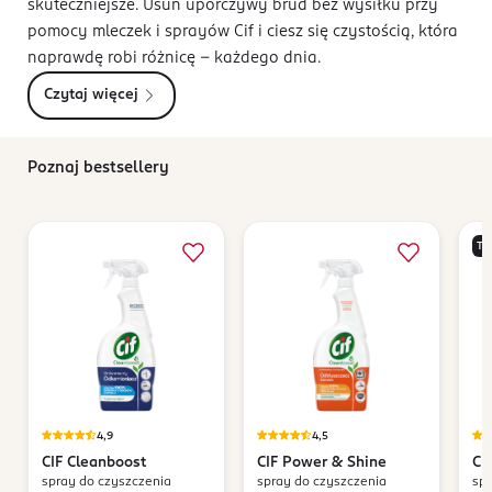
skuteczniejsze. Usuń uporczywy brud bez wysiłku przy
pomocy mleczek i sprayów Cif i ciesz się czystością, która
naprawdę robi różnicę – każdego dnia.
Czytaj więcej
Poznaj bestsellery
TY
4,9
4,5
CIF
Cleanboost
CIF
Power & Shine
CI
spray do czyszczenia
spray do czyszczenia
spr