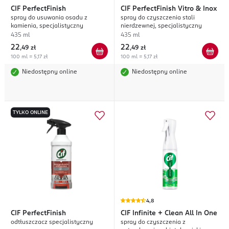
CIF
PerfectFinish
CIF
PerfectFinish Vitro & Inox
spray do usuwania osadu z
spray do czyszczenia stali
kamienia, specjalistyczny
nierdzewnej, specjalistyczny
435 ml
435 ml
22
22
,
49 zł
,
49 zł
100 ml = 5,17 zł
100 ml = 5,17 zł
Niedostępny online
Niedostępny online
TYLKO ONLINE
4,8
CIF
PerfectFinish
CIF
Infinite + Clean All In One
odtłuszczacz specjalistyczny
spray do czyszczenia z