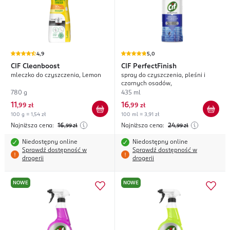
4,9
5,0
CIF
Cleanboost
CIF
PerfectFinish
mleczko do czyszczenia, Lemon
spray do czyszczenia, pleśni i
czarnych osadów,
780 g
435 ml
11
16
,
99 zł
,
99 zł
100 g = 1,54 zł
100 ml = 3,91 zł
Najniższa cena:
16
Najniższa cena:
24
,99
zł
,99
zł
Niedostępny online
Niedostępny online
Sprawdź dostępność w
Sprawdź dostępność w
drogerii
drogerii
NOWE
NOWE