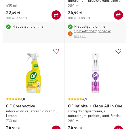
naturalnymi probiotykami, Lime +
Lemongrass
435 ml
280 ml
22
24
,
49 zł
,
99 zł
100 ml = 5,17 zł
100 ml = 8,93 zł
Niedostępny online
Niedostępny online
Sprawdź dostępność w
drogerii
4,8
4,9
CIF
Greenactive
CIF
Infinite + Clean All In One
mleczko do czyszczenia w sprayu,
spray do czyszczenia, z
Lemon
naturalnymi probiotykami, Fresh
Lavender + Eucalyptus
750 ml
280 ml
24
24
,
99 zł
,
99 zł