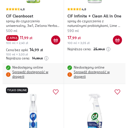
4,8
4,8
CIF
Cleanboost
CIF
Infinite + Clean All In One
spray do czyszczenia
spray do czyszczenia z
uniwersalny, 3w1, Zielona Herbata
naturalnymi probiotykami, Lime +
i Eukaliptus
Lemongrass, wkład
500 ml
590 ml
11
17
Z APKĄ
,
99 zł
,
99 zł
100 ml = 2,40 zł
100 ml = 3,05 zł
Najniższa cena:
25
14
,99
zł
Cena bez apki:
,99
zł
100 ml = 3,00 zł
Najniższa cena:
14
,99
zł
Niedostępny online
Niedostępny online
Sprawdź dostępność w
Sprawdź dostępność w
drogerii
drogerii
TYLKO ONLINE