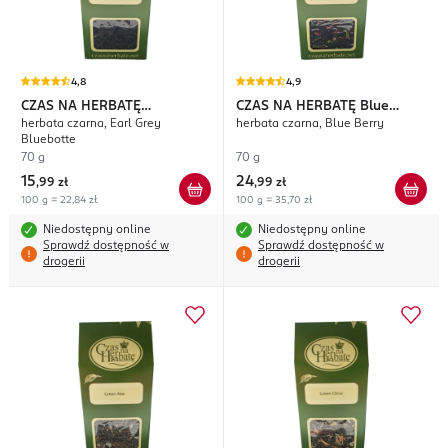
4,8
4,9
CZAS NA HERBATĘ
CZAS NA HERBATĘ
Blue
herbata czarna, Earl Grey
herbata czarna, Blue Berry
Bluebottle
Berry
Bluebotte
70 g
70 g
15
24
,
99 zł
,
99 zł
100 g = 22,84 zł
100 g = 35,70 zł
Niedostępny online
Niedostępny online
Sprawdź dostępność w
Sprawdź dostępność w
drogerii
drogerii