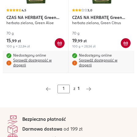
4,5
3,0
CZAS NA HERBATĘ
Green
CZAS NA HERBATĘ
Green
herbata zielona, Green Aloe
herbata zielona, Green Citrus
Aloe
Citrus
70 g
70 g
15
19
,
99 zł
,
99 zł
100 g = 22,84 zł
100 g = 28,56 zł
Niedostępny online
Niedostępny online
Sprawdź dostępność w
Sprawdź dostępność w
drogerii
drogerii
z
1
stopka
Bezpieczna płatność
Darmowa dostawa
od 199 zł