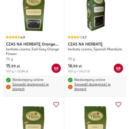
4,9
3,7
CZAS NA HERBATĘ
Orange
CZAS NA HERBATĘ
herbata czarna, Earl Grey Orange
herbata czarna, Spanish Mandarin
Flower
Flower
70 g
70 g
15
16
,
99 zł
,
99 zł
100 g = 22,84 zł
100 g = 24,27 zł
Niedostępny online
Niedostępny online
Sprawdź dostępność w
Sprawdź dostępność w
drogerii
drogerii