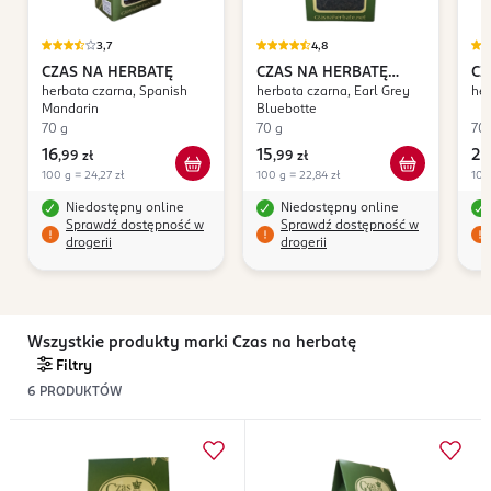
3,7
4,8
CZAS NA HERBATĘ
CZAS NA HERBATĘ
CZ
herbata czarna, Spanish
herbata czarna, Earl Grey
her
Bluebottle
Be
Mandarin
Bluebotte
70 g
70 g
70 
16
15
24
,
99 zł
,
99 zł
100 g = 24,27 zł
100 g = 22,84 zł
100
Niedostępny online
Niedostępny online
Sprawdź dostępność w
Sprawdź dostępność w
drogerii
drogerii
Wszystkie produkty marki Czas na herbatę
Filtry
6
PRODUKTÓW